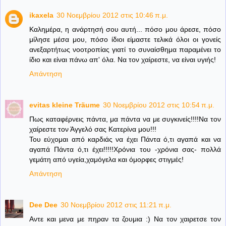
ikaxela
30 Νοεμβρίου 2012 στις 10:46 π.μ.
Καλημέρα, η ανάρτησή σου αυτή... πόσο μου άρεσε, πόσο
μίλησε μέσα μου, πόσο ίδιοι είμαστε τελικά όλοι οι γονείς
ανεξαρτήτως νοοτροπίας γιατί το συναίσθημα παραμένει το
ίδιο και είναι πάνω απ' όλα. Να τον χαίρεστε, να είναι υγιής!
Απάντηση
evitas kleine Träume
30 Νοεμβρίου 2012 στις 10:54 π.μ.
Πως καταφέρνεις πάντα, μα πάντα να με συγκινείς!!!!Να τον
χαίρεστε τον Άγγελό σας Κατερίνα μου!!!
Του εύχομαι από καρδιάς να έχει Πάντα ό,τι αγαπά και να
αγαπά Πάντα ό,τι έχει!!!!!Χρόνια του -χρόνια σας- πολλά
γεμάτη από υγεία,χαμόγελα και όμορφες στιγμές!
Απάντηση
Dee Dee
30 Νοεμβρίου 2012 στις 11:21 π.μ.
Αντε και μενα με πηραν τα ζουμια :) Να τον χαιρετσε τον