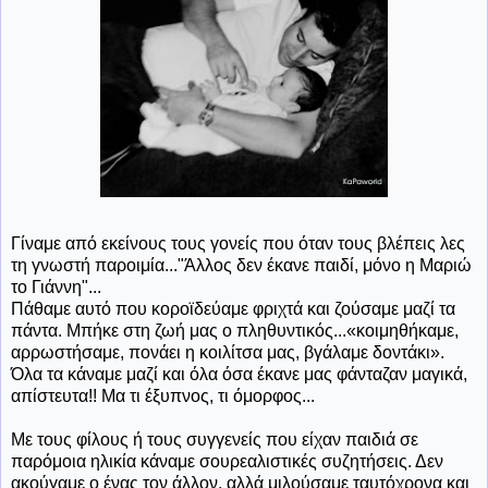
Γίναμε από εκείνους τους γονείς που όταν τους βλέπεις λες
τη γνωστή παροιμία..."Άλλος δεν έκανε παιδί, μόνο η Μαριώ
το Γιάννη"...
Πάθαμε αυτό που κοροϊδεύαμε φριχτά και ζούσαμε μαζί τα
πάντα. Μπήκε στη ζωή μας ο πληθυντικός...«κοιμηθήκαμε,
αρρωστήσαμε, πονάει η κοιλίτσα μας, βγάλαμε δοντάκι».
Όλα τα κάναμε μαζί και όλα όσα έκανε μας φάνταζαν μαγικά,
απίστευτα!! Μα τι έξυπνος, τι όμορφος...
Με τους φίλους ή τους συγγενείς που είχαν παιδιά σε
παρόμοια ηλικία κάναμε σουρεαλιστικές συζητήσεις. Δεν
ακούγαμε ο ένας τον άλλον, αλλά μιλούσαμε ταυτόχρονα και