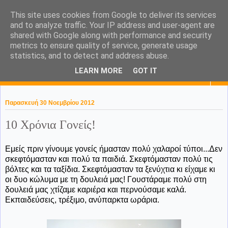
This site uses cookies from Google to deliver its services
KaPa. Me without you...tea
and to analyze traffic. Your IP address and user-agent are
shared with Google along with performance and security
without a biscuit!
metrics to ensure quality of service, generate usage
statistics, and to detect and address abuse.
LEARN MORE
GOT IT
▼
Παρασκευή 30 Νοεμβρίου 2012
10 Χρόνια Γονείς!
Εμείς πριν γίνουμε γονείς ήμασταν πολύ χαλαροί τύποι...Δεν
σκεφτόμασταν και πολύ τα παιδιά. Σκεφτόμασταν πολύ τις
βόλτες και τα ταξίδια. Σκεφτόμασταν τα ξενύχτια κι είχαμε κι
οι δυο κώλυμα με τη δουλειά μας! Γουστάραμε πολύ στη
δουλειά μας χτίζαμε καριέρα και περνούσαμε καλά.
Εκπαιδεύσεις, τρέξιμο, ανύπαρκτα ωράρια.