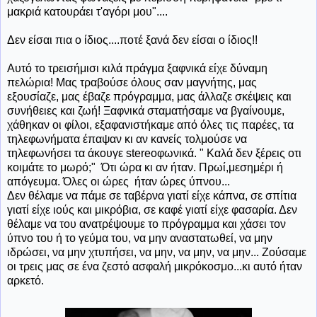
μακριά κατουράει τ'αγόρι μου"....
Δεν είσαι πια ο ίδιος....ποτέ ξανά δεν είσαι ο ίδιος!!
Αυτό το τρεισήμισι κιλά πράγμα ξαφνικά είχε δύναμη
πελώρια! Μας τραβούσε όλους σαν μαγνήτης, μας
εξουσίαζε, μας έβαζε πρόγραμμα, μας άλλαζε σκέψεις και
συνήθειες και ζωή! Ξαφνικά σταματήσαμε να βγαίνουμε,
χάθηκαν οι φίλοι, εξαφανιστήκαμε από όλες τις παρέες, τα
τηλεφωνήματα έπαψαν κι αν κανείς τολμούσε να
τηλεφωνήσει τα άκουγε stereoφωνικά. " Καλά δεν ξέρεις οτι
κοιμάτε το μωρό;" Ότι ώρα κι αν ήταν. Πρωί,μεσημέρι ή
απόγευμα. Όλες οι ώρες ήταν ώρες ύπνου...
Δεν θέλαμε να πάμε σε ταβέρνα γιατί είχε κάπνα, σε σπίτια
γιατί είχε ιούς και μικρόβια, σε καφέ γιατί είχε φασαρία. Δεν
θέλαμε να του ανατρέψουμε το πρόγραμμα και χάσει τον
ύπνο του ή το γεύμα του, να μην αναστατωθεί, να μην
ιδρώσει, να μην χτυπήσει, να μην, να μην, να μην... Ζούσαμε
οι τρεις μας σε ένα ζεστό ασφαλή μικρόκοσμο...κι αυτό ήταν
αρκετό.