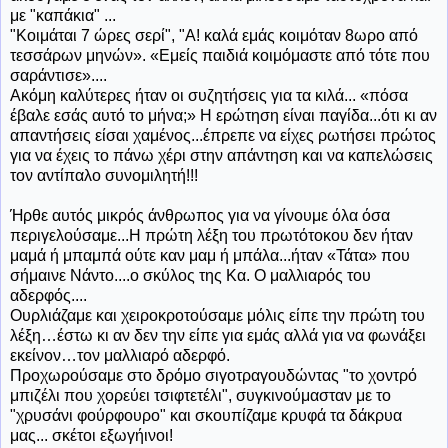
με "καπάκια" ...
"Κοιμάται 7 ώρες σερί", "Α! καλά εμάς κοιμόταν 8ωρο από
τεσσάρων μηνών». «Εμείς παιδιά κοιμόμαστε από τότε που
σαράντισε»....
Ακόμη καλύτερες ήταν οι συζητήσεις για τα κιλά... «πόσα
έβαλε εσάς αυτό το μήνα;» Η ερώτηση είναι παγίδα...ότι κι αν
απαντήσεις είσαι χαμένος...έπρεπε να είχες ρωτήσει πρώτος
για να έχεις το πάνω χέρι στην απάντηση και να καπελώσεις
τον αντίπαλο συνομιλητή!!!
Ήρθε αυτός μικρός άνθρωπος για να γίνουμε όλα όσα
περιγελούσαμε...Η πρώτη λέξη του πρωτότοκου δεν ήταν
μαμά ή μπαμπά ούτε καν μαμ ή μπάλα...ήταν «Τάτα» που
σήμαινε Νάντο....ο σκύλος της Κα. Ο μαλλιαρός του
αδερφός....
Ουρλιάζαμε και χειροκροτούσαμε μόλις είπε την πρώτη του
λέξη…έστω κι αν δεν την είπε για εμάς αλλά για να φωνάξει
εκείνον…τον μαλλιαρό αδερφό.
Προχωρούσαμε στο δρόμο σιγοτραγουδώντας "το χοντρό
μπιζέλι που χορεύει τσιφτετέλι", συγκινούμασταν με το
"χρυσάνι φούρφουρο" και σκουπίζαμε κρυφά τα δάκρυα
μας... σκέτοι εξωγήινοι!