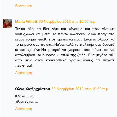
Απάντηση
Maria Villioti
30 Νοεμβρίου 2012 στις 10:37 π.μ.
Τελικά όλοι τα ίδια λέμε και κάνουμε...και πριν γίνουμε
γονείς,αλλά και μετά. Τα πάντα αλλάζουν...άλλα πράγματα
έχουν νόημα πια.Κι έτσι πρέπει να είναι. Είναι απολαυστικό
το κείμενό σας παιδιά...Να'ναι καλά το παλικάρι σας,δυνατό
κι ευτυχισμένο.Να μπορεί να χαίρεται όσα κάνει και να
απολαμβάνει τα όμορφα κι απλά της ζωής. Ένα μεγάλο φιλί
από μένα στον κούκλο!Δέκα χρόνια γονείς...τα πήγατε
περίφημα!
Απάντηση
Ολγα Χατζηχρίστου
30 Νοεμβρίου 2012 στις 10:39 π.μ.
Κλαίω ... <3
χίλιες ευχές ...
Απάντηση