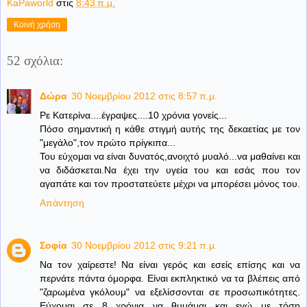
KaPaworld
στις
8:43 π.μ.
Κοινή χρήση
52 σχόλια:
Δώρα
30 Νοεμβρίου 2012 στις 8:57 π.μ.
Ρε Κατερίνα....έγραψες....10 χρόνια γονείς...
Πόσο σημαντική η κάθε στιγμή αυτής της δεκαετίας με τον
"μεγάλο",τον πρώτο πρίγκιπα...
Του εύχομαι να είναι δυνατός,ανοιχτό μυαλό...να μαθαίνει και
να διδάσκεται.Να έχει την υγεία του και εσάς που τον
αγαπάτε και τον προστατεύετε μέχρι να μπορέσει μόνος του.
Απάντηση
Σοφία
30 Νοεμβρίου 2012 στις 9:21 π.μ.
Να τον χαίρεστε! Να είναι γερός και εσείς επίσης και να
περνάτε πάντα όμορφα. Είναι εκπληκτικό να τα βλέπεις από
"ζαρωμένα γκόλουμ" να εξελίσσονται σε προσωπικότητες.
Εύχομαι σε 8 χρόνια να θυμάμαι και εγώ με τόση