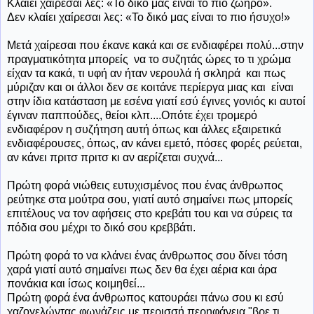
Κλαίει χαίρεσαι λες: «Το δικό μας είναι το πιο ζωηρό».
Δεν κλαίει χαίρεσαι λες: «Το δικό μας είναι το πιο ήσυχο!»
Μετά χαίρεσαι που έκανε κακά και σε ενδιαφέρει πολύ...στην
πραγματικότητα μπορείς
να το συζητάς ώρες το τι χρώμα
είχαν τα κακά, τι υφή αν ήταν νερουλά ή σκληρά
και πως
μύριζαν και οι άλλοι δεν σε κοιτάνε περίεργα μιας και
είναι
στην ίδια κατάσταση με εσένα γιατί εσύ έγινες γονιός κι αυτοί
έγιναν παππούδες, θείοι κλπ....Οπότε έχει τρομερό
ενδιαφέρον η συζήτηση αυτή όπως και άλλες εξαιρετικά
ενδιαφέρουσες, όπως, αν κάνει εμετό, πόσες φορές ρεύεται,
αν κάνει πριτσ πριτσ κι αν αερίζεται συχνά...
Πρώτη φορά νιώθεις ευτυχισμένος που ένας άνθρωπος
ρεύτηκε στα μούτρα σου, γιατί αυτό σημαίνει πως μπορείς
επιτέλους να τον αφήσεις στο κρεβάτι του και να σύρεις τα
πόδια σου μέχρι το δικό σου κρεββάτι.
Πρώτη φορά το να κλάνει ένας άνθρωπος σου δίνει τόση
χαρά γιατί αυτό σημαίνει πως δεν θα έχει αέρια και άρα
πονάκια και ίσως κοιμηθεί...
Πρώτη φορά ένα άνθρωπος κατουράει πάνω σου κι εσύ
χαζογελώντας φωνάζεις με περισσή περηφάνεια "βρε τι