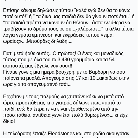
Επίσης κάναμε δηλώσεις τύπου "καλά εγώ δεν θα το κάνω
ποτέ αυτό!" ή " τα δικά μας παιδιά δεν θα γίνουν ποτέ έτσι." ή
"τα παιδιά πρέπει να κάνουν ότι θέλουν...άστα ελεύθερα να
τραβήξουν το δρόμο τους ρε συ...χαλάρωσε..." κι άλλα τέτοια
λόγια γεμάτα έμπνευση και εκφράσεις τύπου «είμαι
ωραίος»....Μπούρδες δηλαδή....
Γιατί μετά ήρθε αυτός...Ο πρώτος! Ο ένας και μοναδικός
τύπος που με όλα του τα 3.480 γραμμάρια και τα 54
εκατοστά, μας έβγαλε νοκ άουτ!!
Γίναμε γονείς μια ημέρα βροχερή, με το Βαρδάρη να σου
παίρνει τα μυαλά. Απόγευμα στις 17 και 10...ακριβώς στην
ώρα για το απογευματινό τσάι...
Ερχόταν με τους παλμούς να χτυπάνε κόκκινο μετά από
ώρες προσπάθειας κι ο γιατρός δήλωνε πως «αυτό το
παιδί, ενώ θα έπρεπε να είναι εξουθενωμένο από την
προσπάθεια, αντίθετα γεννιέται πολύ θυμωμένο»....κι είχε
δίκιο!
Η τηλεόραση έπαιζε Fleedstones και στο ράδιο ακουγόταν