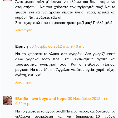
Άντε μωρέ, πάλι μ' έκανες να κλάψω και δεν μπορώ να
σταματήσω... Να τον χαίρεστε τον πρίγκηπά σας! Να τα
χιλιάσει και να 'ναι χρόνια γεμάτα υγεία, χαρά, τρέλλα και
καμάρι! Να περάσετε τέλεια!!!
Σας ευχαριστώ που το μοιραστήκατε μαζί μας! Πολλά φιλιά!
Απάντηση
Ειρήνη
30 Νοεμβρίου 2012 στις 9:43 π.μ.
Να το χαίρεστε το γλυκό σας αγοράκι. Δεν γνωριζόμαστε
αλλά χάρηκα τόσο πολύ την ξεχειλισμένη αγάπη και
τρυφερότητα ανάρτησή σου. Και ο επίλογος τέλειος,
μαγικός. Να σας ζήσει ο Άγγελος γεμάτος υγεία, χαρά, τύχη,
αγάπη, ευτυχία!
Απάντηση
Ελπίδα - two boys and hope
30 Νοεμβρίου 2012 στις
9:52 π.μ.
Να το χαίρεστε το αγόρι σας!!!Να είναι γερός και δυνατός, να
γελάει,να ονειρεύεται και να δημιουργεί..10 χρόνια