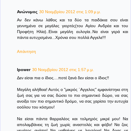
Ανώνυμος
30 Νοεμβρίου 2012 στις 1:09 μ.μ.
Αν δεν κάνω λάθος και τα δύο τα παιδάκια σου είναι
γεννημένα σε μεγάλες γιορτές(του Αγίου Ανδρέα και του
Προφήτη Ηλία)..Είναι μεγάλη ευλογία..Να είναι γερά και
πάντα ευτυχισμένα...Χρόνια σου πολλά Αγγελε!!!
Απάντηση
lpower
30 Νοεμβρίου 2012 στις 1:57 μ.μ.
Δεν είσαι πια ο ίδιος....ποτέ ξανά δεν είσαι ο ίδιος!!
Μεγάλη αλήθεια! Αυτός ο "μικρός ΄Αγγελος" εμφανίστηκε στη
ζωή σας για να σας δώσει το πιο σημαντικό δώρο, να σας
ανοίξει τον πιο σημαντικό δρόμο, να σας χαρίσει την ευτυχία
οοόλου του κόσμου!
Να είσαι πάντα θαρραλέος και τολμηρός μικρέ μου! Να
απολαμβάνεις τη ζωή χωρίς αναστολές και φόβο! Να ζεις
γεμάτος αγάπη! Να μαθαίνεις με λαχτάρα! Να δρας με