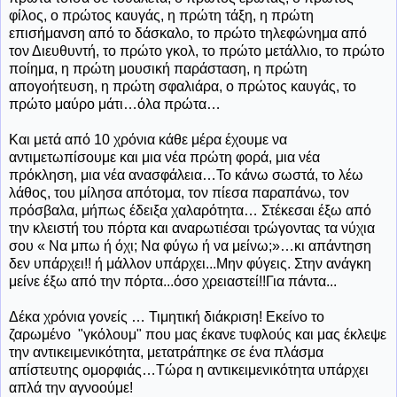
φίλος, ο πρώτος καυγάς, η πρώτη τάξη, η πρώτη
επισήμανση από το δάσκαλο, το πρώτο τηλεφώνημα από
τον Διευθυντή, το πρώτο γκολ, το πρώτο μετάλλιο, το πρώτο
ποίημα, η πρώτη μουσική παράσταση, η πρώτη
απογοήτευση, η πρώτη σφαλιάρα, ο πρώτος καυγάς, το
πρώτο μαύρο μάτι…όλα πρώτα…
Και μετά από 10 χρόνια κάθε μέρα έχουμε να
αντιμετωπίσουμε και μια νέα πρώτη φορά, μια νέα
πρόκληση, μια νέα ανασφάλεια…Το κάνω σωστά, το λέω
λάθος, του μίλησα απότομα, τον πίεσα παραπάνω, τον
πρόσβαλα, μήπως έδειξα χαλαρότητα… Στέκεσαι έξω από
την κλειστή του πόρτα και αναρωτιέσαι τρώγοντας τα νύχια
σου « Να μπω ή όχι; Να φύγω ή να μείνω;»…κι απάντηση
δεν υπάρχει!! ή μάλλον υπάρχει...Μην φύγεις. Στην ανάγκη
μείνε έξω από την πόρτα...όσο χρειαστεί!!Για πάντα...
Δέκα χρόνια γονείς … Τιμητική διάκριση! Εκείνο το
ζαρωμένο "γκόλουμ" που μας έκανε τυφλούς και μας έκλεψε
την αντικειμενικότητα, μετατράπηκε σε ένα πλάσμα
απίστευτης ομορφιάς…Τώρα η αντικειμενικότητα υπάρχει
απλά την αγνοούμε!