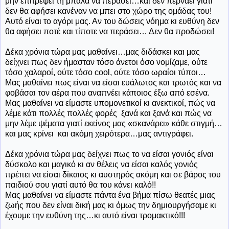
μην επιτρέψει τη μπάλα να περάσει…και δεν περνάει γιατί
δεν θα αφήσει κανέναν να μπει στο χώρο της ομάδας του!
Αυτό είναι το αγόρι μας. Αν του δώσεις νόημα κι ευθύνη δεν
θα αφήσει ποτέ και τίποτε να περάσει… Δεν θα προδώσει!
Δέκα χρόνια τώρα μας μαθαίνει…μας διδάσκει και μας
δείχνει πως δεν ήμασταν τόσο άνετοι όσο νομίζαμε, ούτε
τόσο χαλαροί, ούτε τόσο
cool
, ούτε τόσο ωραίοι τύποι…
Μας μαθαίνει πως είναι να είσαι ευάλωτος και τρωτός και να
φοβάσαι τον αέρα που αναπνέει κάποιος έξω από εσένα.
Μας μαθαίνει να είμαστε υπομονετικοί κι ανεκτικοί, πώς να
λέμε κάτι πολλές πολλές φορές
ξανά και ξανά και πώς να
μην λέμε ψέματα γιατί εκείνος μας «σκανάρει» κάθε στιγμή…
και μας κρίνει
και ακόμη χειρότερα…μας αντιγράφει.
Δέκα χρόνια τώρα μας δείχνει πως το να είσαι γονιός είναι
δύσκολο και μαγικό κι αν θέλεις να είσαι καλός γονιός
πρέπει να είσαι δίκαιος κι αυστηρός ακόμη και σε βάρος του
παιδιού σου γιατί αυτό θα του κάνει καλό!!
Μας μαθαίνει να είμαστε πάντα ένα βήμα πίσω θεατές μιας
ζωής που δεν είναι δική μας κι όμως την δημιουργήσαμε κι
έχουμε την ευθύνη της…κι αυτό είναι τρομακτικό!!!