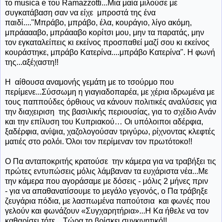
το musica e του Ramazzotti...Μια μαία μιλούσε με
συγκατάβαση σαν να είχε
μπροστά της ένα
παιδί...."Μπράβο, μπράβο, έλα, κουράγιο, λίγο ακόμη,
μπράαααβο, μπράααβο κορίτσι μου, μην τα παρατάς, μην
τον εγκαταλείπεις κι εκείνος προσπαθεί μαζί σου κι εκείνος
κουράστηκε, μπράβο Κατερίνα....μπράβο Κατερίνα". Η φωνή
της...αξέχαστη!!
Η
αίθουσα αναμονής γεμάτη με το τσούρμο που
περίμενε...Σύσσωμη η γιαγιαδοπαρέα, με χέρια ιδρωμένα με
τους παππούδες όρθιους να κάνουν πολιτικές αναλύσεις για
την διαχειριση της βασιλικής περιουσίας, για το σχέδιο Ανάν
και την επίλυση του Κυπριακού… Οι υπόλοιποι αδέρφια,
ξαδέρφια, ανίψια, χαζολογούσαν τριγύρω, ρίχνοντας κλεφτές
ματιές στο ρολόι. Όλοι τον περίμεναν τον πρωτότοκο!!
Ο Πα ανταποκριτής κρατούσε
την κάμερα για να τραβήξει τις
πρώτες εντυπώσεις μόλις λάμβαναν τα ευχάριστα νέα...Με
την κάμερα που αγοράσαμε με δόσεις - μόλις 2 μήνες πριν
- για να απαθανατίσουμε το μεγάλο γεγονός, ο Πα τράβηξε
ζευγάρια πόδια, με λασπωμένα παπούτσια
και φωνές που
γελούν και φωνάζουν «Συγχαρητήρια»...Η Κα ήθελε να τον
καθαρίσει τότε....Τώρα το βρίσκει συγκινητικό!!