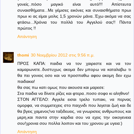
γονείς..πόσο μαγικό είναι αυτό!!! Απίστευτα
συναισθήματα...Με γέμισες εικόνες και συναισθήματα πρωι
πρωι κι ας είμαι μολις 1,5 χρονών μάνα..Έχω ακόμα να σας
φτάσω...Χρόνια του πολλά του Αγγελού σας!! Πάντα
πρώτος !!
Απάντηση
thomi
30 Νοεμβρίου 2012 στις 9:56 π.μ.
ΠΡΟΣ ΚΑΠΑ: παιδια να τον χαιρεστε και να τον
καμαρωνετε..δυστυχως ακομα δεν μπορω να καταλαβω τι
θα πει γονιος οσο και να προσπαθω αφου ακομη δεν εχω
παιδακια!
θα σας πω κατι ομως που ακουσα και μαρεσε:
Στα παιδια να δίνετε ρίζες και φτερα..ποσο σοφο κι αληθινο!
ΣΤΟΝ ΑΓΓΕΛΟ: Αγγελε εισαι τρελο τυπακι, να περνας
ομορφα, να συμμετεχεις στο παιχνιδι που λεγεται ζωή και δε
θα βγεις χαμενος!να ταξιδευεις, να γνωρισεις ανθρωπους και
μερη,και παντα στην καρδια σου να εχεις την οικογενεια
σου!χρονια σου πολλα λοιπον και του χρονου με υγεια:)
Απάντηση