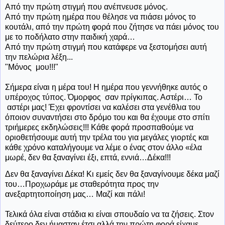
Από την πρώτη στιγμή που ανέπνευσε μόνος.
Από την πρώτη ημέρα που θέλησε να πιάσει μόνος το
κουτάλι, από την πρώτη φορά που ζήτησε να πάει μόνος του
με το ποδήλατο στην παιδική χαρά…
Από την πρώτη στιγμή που κατάφερε να ξεστομήσει αυτή
την πελώρια λέξη...
"Μόνος
μου!!!"
Σήμερα είναι η μέρα του! Η ημέρα που γεννήθηκε αυτός ο
υπέροχος τύπος. Όμορφος
σαν πρίγκιπας. Αστέρι… Το
αστέρι μας! Έχει φροντίσει να καλέσει στα γενέθλια του
όποιον συναντήσει στο δρόμο του και θα έχουμε στο σπίτι
τριήμερες εκδηλώσεις!!! Κάθε φορά προσπαθούμε να
οριοθετήσουμε αυτή την τρέλα του για μεγάλες γιορτές και
κάθε χρόνο καταλήγουμε να λέμε ο ένας στον άλλο «έλα
μωρέ, δεν θα ξαναγίνει έξι, επτά, εννιά…Δέκα!!!
Δεν θα ξαναγίνει Δέκα! Κι εμείς δεν θα ξαναγίνουμε δέκα μαζί
του…Προχωράμε με σταθερότητα προς την
ανεξαρτητοποίηση μας… Μαζί και πάλι!
Τελικά όλα είναι στάδια κι είναι σπουδαίο να τα ζήσεις. Στον
δεύτερο δεν ήμασταν έτσι αλλά την πρώτη φορά είχαμε