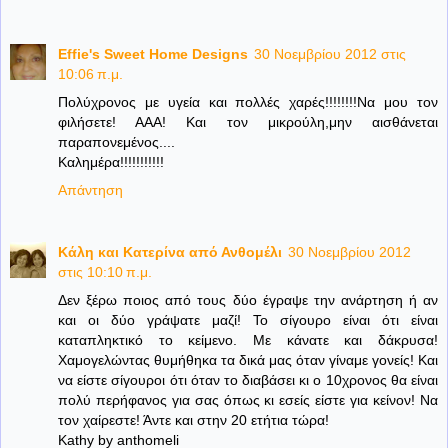
Effie's Sweet Home Designs
30 Νοεμβρίου 2012 στις
10:06 π.μ.
Πολύχρονος με υγεία και πολλές χαρές!!!!!!!!Να μου τον
φιλήσετε! ΑΑΑ! Και τον μικρούλη,μην αισθάνεται
παραπονεμένος....
Καλημέρα!!!!!!!!!!!
Απάντηση
Κάλη και Κατερίνα από Ανθομέλι
30 Νοεμβρίου 2012
στις 10:10 π.μ.
Δεν ξέρω ποιος από τους δύο έγραψε την ανάρτηση ή αν
και οι δύο γράψατε μαζί! Το σίγουρο είναι ότι είναι
καταπληκτικό το κείμενο. Με κάνατε και δάκρυσα!
Χαμογελώντας θυμήθηκα τα δικά μας όταν γίναμε γονείς! Και
να είστε σίγουροι ότι όταν το διαβάσει κι ο 10χρονος θα είναι
πολύ περήφανος για σας όπως κι εσείς είστε για κείνον! Να
τον χαίρεστε! Άντε και στην 20 ετήτια τώρα!
Kathy by anthomeli