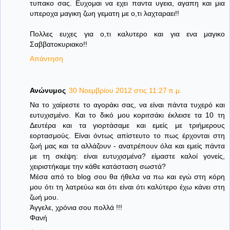
τυπακο σας. Ευχομαι να εχει παντα υγεια, αγαπη και μια
υπεροχα μαγικη ζωη γεματη με ο,τι λαχταραει!!
Πολλες ευχες για ο,τι καλυτερο και για ενα μαγικο
Σαββατοκυριακο!!
Απάντηση
Ανώνυμος
30 Νοεμβρίου 2012 στις 11:27 π.μ.
Να το χαίρεστε το αγοράκι σας, να είναι πάντα τυχερό και
ευτυχισμένο. Και το δικό μου κοριτσάκι έκλεισε τα 10 τη
Δευτέρα και τα γιορτάσαμε και εμείς με τριήμερους
εορτασμούς. Είναι όντως απίστευτο το πως έρχονται στη
ζωή μας και τα αλλάζουν - ανατρέπουν όλα και εμείς πάντα
με τη σκέψη: είναι ευτυχισμένα? είμαστε καλοί γονείς,
χειριστήκαμε την κάθε κατάσταση σωστά?
Μέσα από το blog σου θα ήθελα να πω και εγώ στη κόρη
μου ότι τη λατρεύω και ότι είναι ότι καλύτερο έχω κάνει στη
ζωή μου.
Άγγελε, χρόνια σου πολλά !!!
Φανή