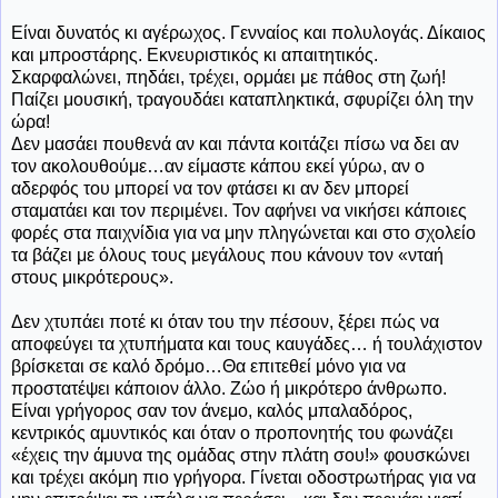
Είναι δυνατός κι αγέρωχος. Γενναίος και πολυλογάς. Δίκαιος
και μπροστάρης. Εκνευριστικός κι απαιτητικός.
Σκαρφαλώνει, πηδάει, τρέχει, ορμάει με πάθος στη ζωή!
Παίζει μουσική, τραγουδάει καταπληκτικά, σφυρίζει όλη την
ώρα!
Δεν μασάει πουθενά αν και πάντα κοιτάζει πίσω να δει αν
τον ακολουθούμε…αν είμαστε κάπου εκεί γύρω, αν ο
αδερφός του μπορεί να τον φτάσει κι αν δεν μπορεί
σταματάει και τον περιμένει. Τον αφήνει να νικήσει κάποιες
φορές στα παιχνίδια για να μην πληγώνεται και στο σχολείο
τα βάζει με όλους τους μεγάλους που κάνουν τον «νταή
στους μικρότερους».
Δεν χτυπάει ποτέ κι όταν του την πέσουν, ξέρει πώς να
αποφεύγει τα χτυπήματα και τους καυγάδες… ή τουλάχιστον
βρίσκεται σε καλό δρόμο…Θα επιτεθεί μόνο για να
προστατέψει κάποιον άλλο. Ζώο ή μικρότερο άνθρωπο.
Είναι γρήγορος σαν τον άνεμο, καλός μπαλαδόρος,
κεντρικός αμυντικός και όταν ο προπονητής του φωνάζει
«έχεις την άμυνα της ομάδας στην πλάτη σου!» φουσκώνει
και τρέχει ακόμη πιο γρήγορα. Γίνεται οδοστρωτήρας για να