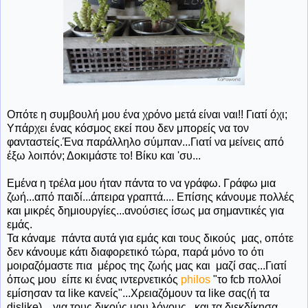
Οπότε η συμβουλή μου ένα χρόνο μετά είναι ναι!! Γιατί όχι;
Υπάρχει ένας κόσμος εκεί που δεν μπορείς να τον
φανταστείς.Ένα παράλληλο σύμπαν...Γιατί να μείνεις από
έξω λοιπόν; Δοκιμάστε το! Βίκυ και 'συ...
Εμένα η τρέλα μου ήταν πάντα το να γράφω. Γράφω μια
ζωή...από παιδί...άπειρα γραπτά.... Επίσης κάνουμε πολλές
και μικρές δημιουργίες...ανούσιες ίσως μα σημαντικές για
εμάς.
Τα κάναμε πάντα αυτά για εμάς και τους δικούς μας, οπότε
δεν κάνουμε κάτι διαφορετικό τώρα, παρά μόνο το ότι
μοιραζόμαστε πια μέρος της ζωής μας και μαζί σας...Γιατί
όπως μου είπε κι ένας ιντερνετικός
philos
"το fcb πολλοί
εμίσησαν τα like κανείς"...Χρειαζόμουν τα like σας(ή τα
dislike)....για τους δικούς μου λόγους...και τα διεκδίκησα,