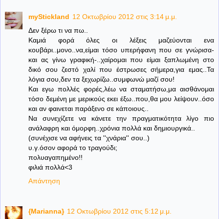
myStickland
12 Οκτωβρίου 2012 στις 3:14 μ.μ.
Δεν ξέρω τι να πω..
Καμιά φορά όλες οι λέξεις μαζεύονται ενα
κουβάρι..μονο..να,είμαι τόσο υπερήφανη που σε γνώρισα-
και ας γίνω γραφική-..χαίρομαι που είμαι ξαπλωμένη στο
δικό σου ζεστό χαλί που έστρωσες σήμερα,για εμας..Τα
λόγια σου,δεν τα ξεχωρίζω..συμφωνώ μαζί σου!
Και εγω πολλές φορές,λέω να σταματήσω,μα αισθάνομαι
τόσο δεμένη με μερικούς εκει έξω..που,θα μου λείψουν..όσο
και αν φαινεται παράξενο σε κάποιους..
Να συνεχίζετε να κάνετε την πραγματικότητα λίγο πιο
ανάλαφρη και όμορφη..χρόνια πολλά και δημιουργικά..
(συνέχισε να αφήνεις τα ''χνάρια'' σου..)
υ.γ.όσον αφορά το τραγούδι;
πολυαγαπημένο!!
φιλιά πολλά<3
Απάντηση
{Marianna}
12 Οκτωβρίου 2012 στις 5:12 μ.μ.