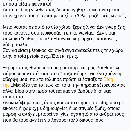
υποστηρίξατε φανατικά!!
Αυτό το blog νιώθω πως δημιουργήθηκε σιγά σιγά μέσα
στον χρόνο που διανύσαμε μαζί του.'Ολοι μαζί!Εμείς κι εσείς.
Μπαίνοντας σε αυτό το νέο χώρο, ξέρεις λίγα. Δεν γνωρίζεις
τους κανόνες συμπεριφοράς ή επικοινωνίας...Δεν είσαι
πολιτικά "ορθός" σε όλα.Η άγνοια κυριαρχεί....και κάνεις
λάθη πολλά.
Σαν να είσαι μέτοικος και σιγά σιγά ανακαλύπτεις την χώρα
στην οποία μετοίκισες...Έτσι κι εμείς.
Ξέραμε πως θέλουμε να μοιραστούμε και μας βοήθησε να
πάρουμε την απόφαση που "παζαρεύαμε" για ένα χρόνο η
αδερφή μου, που το τόλμησε πρώτη κι έφτιαξε το
Blog
της
...Μια ιδέα για το πως και το τι, την πήραμε εξερευνώντας
άλλα blog στην προσπάθεια μας να βρούμε δική μας
ταυτότητα.
Ανακαλύψαμε πως, όπως και να το στήσεις το blog σου με
εικόνες ή χωρίς, με δημιουργίες ή με στιγμές ζωής, όποια
μορφή κι αν έχει, μπορεί να γίνει αγαπητό από ανθρώπους
που θα τους αγγίξει για λόγους πολύ δικούς τους.