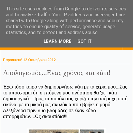
This site uses cookies from Google to deliver its services
KaPa. Me without you...tea
and to analyze traffic. Your IP address and user-agent are
shared with Google along with performance and security
without a biscuit!
metrics to ensure quality of service, generate usage
statistics, and to detect and address abuse.
LEARN MORE
GOT IT
▼
Παρασκευή 12 Οκτωβρίου 2012
Απολογισμός...Ενας χρόνος και κάτι!
Έχω τόσο καιρό να δημιουργήσω κάτι με τα χέρια μου...Σας
το υπόσχομαι ότι η επόμενη μου ανάρτηση θα 'χει κάτι
δημιουργικό...Προς τα παρόν σας χαρίζω την υπέροχη αυτή
εικόνα, με τα μικρά μας σκυλάκια που βρήκε η μαμά
Αλεξάνδρα πριν δυο βδομάδες σε έναν κάδο
απορριμάτων...Ως σκουπίδια!!!!