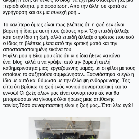
περιοδικότητα, μια αφοσίωση. Από την άλλη σε κρατά σε
εγρήγορση και σε μια συνεχή ροή...
Το καλύτερο όμως είναι πως βλέπεις ότι η ζωή δεν είναι
βαρετή ή ίδια με αυτή που ζούσες πριν. Όχι επειδή άλλαξε
κάτι στην ίδια τη ζωή, αλλά επειδή άλλαξε ο τρόπος που εσύ
ο ίδιος τη βλέπεις μέσα από την κριτική ματιά και την
αποστασιοποιημένη εικόνα του.
Η φίλη μου η Βίκυ μου είπε ότι κι η ίδια ήθελε να κάνει
ένα blog αλλά τι να γράψει από την βαρετή απλή
καθημερινότητα μιας εργαζόμενης μαμάς...κι οι φίλοι με τους
οποίους το συζητούσε συμφώνησαν...Ξαφνιάστηκα κι εγώ η
ίδια με αυτό και θύμωσα με την έλλειψη ενθάρρυνσης. Της
είπα ότι βρίσκω τη ζωή ενός γονιού συναρπαστική και το
εννοώ! Οι ζωές όλων μας είναι συναρπαστικές και θα
μπορούσαμε να γίνουμε όλοι ήρωες μιας απίθανης
ταινίας.Τόσο συναρπαστική είναι η ζωή μας...Έτσι λέω εγώ!