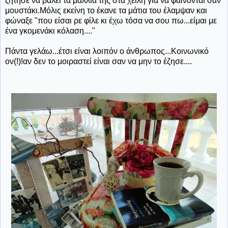
ζήτησε να βάλει τα μαλλιά της στα χείλη για να φαίνονται σαν
μουστάκι.Μόλις εκείνη το έκανε τα μάτια του έλαμψαν και
φώναξε "που είσαι ρε φίλε κι έχω τόσα να σου πω...είμαι με
ένα γκομενάκι κόλαση...."
Πάντα γελάω...έτσι είναι λοιπόν ο άνθρωπος...Κοινωνικό
ον(!)!αν δεν το μοιραστεί είναι σαν να μην το έζησε....