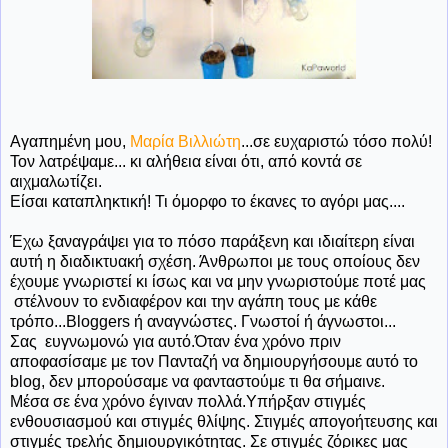
Αγαπημένη μου,
Μαρία Βιλλιώτη
...σε ευχαριστώ τόσο πολύ!
Τον λατρέψαμε... κι αλήθεια είναι ότι, από κοντά σε
αιχμαλωτίζει.
Είσαι καταπληκτική! Τι όμορφο το έκανες το αγόρι μας....
Έχω ξαναγράψει για το πόσο παράξενη και ιδιαίτερη είναι
αυτή η διαδικτυακή σχέση. Άνθρωποι με τους οποίους δεν
έχουμε γνωριστεί κι ίσως και να μην γνωριστούμε ποτέ μας
στέλνουν το ενδιαφέρον και την αγάπη τους με κάθε
τρόπο...Bloggers ή αναγνώστες. Γνωστοί ή άγνωστοι...
Σας ευγνωμονώ για αυτό.Όταν ένα χρόνο πριν
αποφασίσαμε με τον Πανταζή να δημιουργήσουμε αυτό το
blog, δεν μπορούσαμε να φανταστούμε τι θα σήμαινε.
Μέσα σε ένα χρόνο έγιναν πολλά.Υπήρξαν στιγμές
ενθουσιασμού και στιγμές θλίψης. Στιγμές απογοήτευσης και
στιγμές τρελής δημιουργικότητας. Σε στιγμές ζόρικες μας