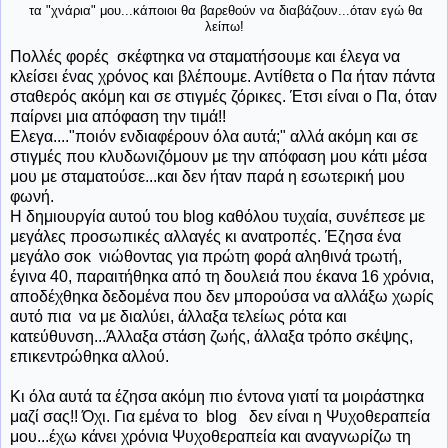
τα "χνάρια" μου...κάποιοι θα βαρεθούν να διαβάζουν...όταν εγώ θα
λείπω!
Πολλές φορές σκέφτηκα να σταματήσουμε και έλεγα να
κλείσει ένας χρόνος και βλέπουμε. Αντίθετα ο Πα ήταν πάντα
σταθερός ακόμη και σε στιγμές ζόρικες. Έτσι είναι ο Πα, όταν
παίρνει μια απόφαση την τιμά!!
Ελεγα...."ποιόν ενδιαφέρουν όλα αυτά;" αλλά ακόμη και σε
στιγμές που κλυδωνιζόμουν με την απόφαση μου κάτι μέσα
μου με σταματούσε...και δεν ήταν παρά η εσωτερική μου
φωνή.
Η δημιουργία αυτού του blog καθόλου τυχαία, συνέπεσε με
μεγάλες προσωπικές αλλαγές κι ανατροπές. Έζησα ένα
μεγάλο σοκ νιώθοντας για πρώτη φορά αληθινά τρωτή,
έγινα 40, παραιτήθηκα από τη δουλειά που έκανα 16 χρόνια,
αποδέχθηκα δεδομένα που δεν μπορούσα να αλλάξω χωρίς
αυτό πια να με διαλύει, άλλαξα τελείως ρότα και
κατεύθυνση...Άλλαξα στάση ζωής, άλλαξα τρόπο σκέψης,
επικεντρώθηκα αλλού.
Κι όλα αυτά τα έζησα ακόμη πιο έντονα γιατί τα μοιράστηκα
μαζί σας!! Όχι. Για εμένα το blog δεν είναι η Ψυχοθεραπεία
μου...έχω κάνει χρόνια Ψυχοθεραπεία και αναγνωρίζω τη