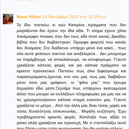
Maria Villioti
13 Οκτωβρίου 2012 στις 11:29 π.μ.
Το ίδιο πιστεύω κι εγώ Κατερίνα...πράγματα που δεν
μοιράζονται δεν έχουν την ίδια αξία. Τι νόημα έχουν χίλιοι
πανέμορφοι πίνακες που δεν τους είδε ποτέ κανείς; Δεκάδες
βιβλία που δεν διαβάστηκαν; Όμορφα φαγητά που κανείς
δεν δοκίμασε; Στο διαδίκτυο υπάρχει μόνο ένα κακό... πως
όλα αυτά φτάνουν παντού και ανεξέλεγκτα... Δεν μπορούμε
να παρέμβουμε, να αποκλείσουμε, να αποφύγουμε. Γι'αυτό
χρειάζεται κάποιες φορές και για κάποια πράγματα να
είμαστε προσεκτικοί. Πιστεύω πως όλοι ξεφεύγουμε και
παρασυρόμαστε,έχοντας στο νου μας πως μας διαβάζουν
μόνο όσοι μας γράφουν, οι ''φίλοι μας'' που έχουμε
ξεχωρίσει εδώ μέσα.Ξεχνάμε πως υπάρχουν εκατομμύρια
άλλοι που μπορεί να συλλέξουν πληροφορίες για μας και να
τις χρησιμοποιήσουν κάποια στιγμή εναντίον μας. Γι'αυτό
χρειάζεται το μέτρο... Από την άλλη μας δίνει τόσες χαρές και
τόσες δυνατότητες επικοινωνίας... Μεγάλη συζήτηση. Έχω
προβληματιστεί αρκετές φορές. Κατέληξα πως αξίζει το
ρίσκο αλλά χρειάζεται και προσοχή. Με τι ν'ανταλλάξω αυτό
που βλέπω στην τρίτη φωτογραφία; Δεν θα γινόταν αλλιώς...