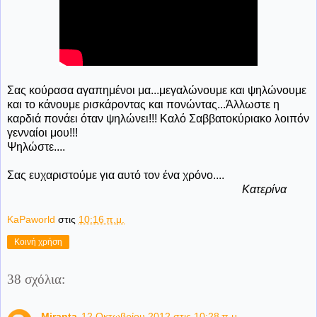
Σας κούρασα αγαπημένοι μα...μεγαλώνουμε και ψηλώνουμε
και το κάνουμε ρισκάροντας και πονώντας...Άλλωστε η
καρδιά πονάει όταν ψηλώνει!!! Καλό Σαββατοκύριακο λοιπόν
γενναίοι μου!!!
Ψηλώστε....
Σας ευχαριστούμε για αυτό τον ένα χρόνο....
Κατερίνα
KaPaworld
στις
10:16 π.μ.
Κοινή χρήση
38 σχόλια:
Miranta
12 Οκτωβρίου 2012 στις 10:28 π.μ.