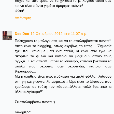
Eυχές και από εμάς, να τα χιλιάσει το μπλογκοσπιτάκι σας
και να είναι πάντα γεμάτο όμορφες εικόνες!
Φιλιά!
Απάντηση
Dee Dee
12 Οκτωβρίου 2012 στις 11:07 π.μ.
Πολυχρονο το μπλογκ σας και να το απολαμβανεται παντα!!
Αυτο ειναι το blogging, οπως ακριβως το ειπες... "Σημασία
έχει που κάνουμε μαζί ένα ταξίδι, κι είναι σαν εγώ να
σκορπώ τα φύλλα και κάποιοι να μαζεύουν όποιο τους
αγγίζει...Έτσι απλά!! Τίποτε το ιδιαίτερο, κάποιοι βλέπουν τα
φύλλα που σκορπώ σαν σκουπίδια, κάποιοι σαν
θησαυρούς...
Μα η αλήθεια είναι πως πρόκειται για απλά φύλλα...λιώνουν
στη γη και γίνονται λίπασμα...ότι λέμε είναι το λίπασμα που
χαρίζουμε σε τούτη τον κόσμο...άλλοτε πολύ θρεπτικό κι
άλλοτε λιγότερο!!"
Σε απολαμβανω παντα :)
Καλημερα!