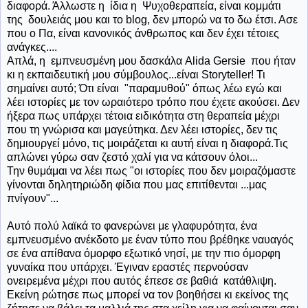
διαφορά. Άλλωστε η ίδια η Ψυχοθεραπεία, είναι κομμάτι
της δουλειάς μου και το blog, δεν μπορώ να το δω έτσι. Ασε
που ο Πα, είναι κανονικός άνθρωπος και δεν έχει τέτοιες
ανάγκες....
Απλά, η εμπνευσμένη μου δασκάλα Alida Gersie που ήταν
κι η εκπαιδευτική μου σύμβουλος...είναι Storyteller! Τι
σημαίνει αυτό; Ότι είναι "παραμυθού" όπως λέω εγώ και
λέει ιστορίες με τον ωραιότερο τρόπο που έχετε ακούσει. Δεν
ήξερα πως υπάρχει τέτοια ειδικότητα στη θεραπεία μέχρι
που τη γνώρισα και μαγεύτηκα. Δεν λέει ιστορίες, δεν τις
δημιουργεί μόνο, τις μοιράζεται κι αυτή είναι η διαφορά.Τις
απλώνει γύρω σαν ζεστό χαλί για να κάτσουν όλοι...
Την θυμάμαι να λέει πως "οι ιστορίες που δεν μοιραζόμαστε
γίνονται δηλητηριώδη φίδια που μας επιτίθενται ...μας
πνίγουν"...
Αυτό πολύ λαϊκά το φανερώνει με γλαφυρότητα, ένα
εμπνευσμένο ανέκδοτο με έναν τύπο που βρέθηκε ναυαγός
σε ένα απίθανα όμορφο εξωτικό νησί, με την πιο όμορφη
γυναίκα που υπάρχει. Έγιναν εραστές περνούσαν
ονειρεμένα μέχρι που αυτός έπεσε σε βαθιά κατάθλιψη.
Εκείνη ρώτησε πως μπορεί να τον βοηθήσει κι εκείνος της