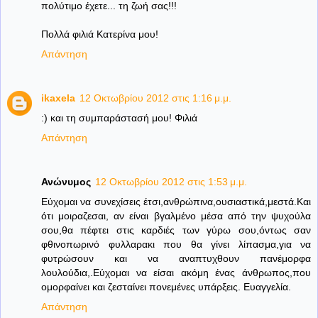
πολύτιμο έχετε... τη ζωή σας!!!
Πολλά φιλιά Κατερίνα μου!
Απάντηση
ikaxela
12 Οκτωβρίου 2012 στις 1:16 μ.μ.
:) και τη συμπαράστασή μου! Φιλιά
Απάντηση
Ανώνυμος
12 Οκτωβρίου 2012 στις 1:53 μ.μ.
Εύχομαι να συνεχίσεις έτσι,ανθρώπινα,ουσιαστικά,μεστά.Και
ότι μοιραζεσαι, αν είναι βγαλμένο μέσα από την ψυχούλα
σου,θα πέφτει στις καρδιές των γύρω σου,όντως σαν
φθινοπωρινό φυλλαρακι που θα γίνει λίπασμα,για να
φυτρώσουν και να αναπτυχθουν πανέμορφα
λουλούδια,.Εύχομαι να είσαι ακόμη ένας άνθρωπος,που
ομορφαίνει και ζεσταίνει πονεμένες υπάρξεις. Ευαγγελία.
Απάντηση