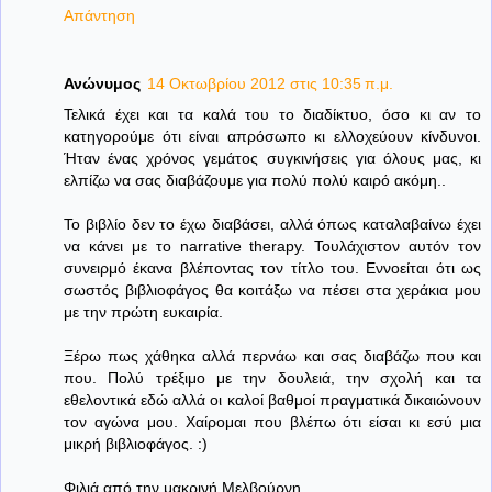
Απάντηση
Ανώνυμος
14 Οκτωβρίου 2012 στις 10:35 π.μ.
Τελικά έχει και τα καλά του το διαδίκτυο, όσο κι αν το
κατηγορούμε ότι είναι απρόσωπο κι ελλοχεύουν κίνδυνοι.
Ήταν ένας χρόνος γεμάτος συγκινήσεις για όλους μας, κι
ελπίζω να σας διαβάζουμε για πολύ πολύ καιρό ακόμη..
Το βιβλίο δεν το έχω διαβάσει, αλλά όπως καταλαβαίνω έχει
να κάνει με το narrative therapy. Τουλάχιστον αυτόν τον
συνειρμό έκανα βλέποντας τον τίτλο του. Εννοείται ότι ως
σωστός βιβλιοφάγος θα κοιτάξω να πέσει στα χεράκια μου
με την πρώτη ευκαιρία.
Ξέρω πως χάθηκα αλλά περνάω και σας διαβάζω που και
που. Πολύ τρέξιμο με την δουλειά, την σχολή και τα
εθελοντικά εδώ αλλά οι καλοί βαθμοί πραγματικά δικαιώνουν
τον αγώνα μου. Χαίρομαι που βλέπω ότι είσαι κι εσύ μια
μικρή βιβλιοφάγος. :)
Φιλιά από την μακρινή Μελβούρνη