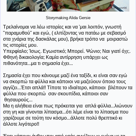
Storymaking Alida Gersie
Τρελαίνομαι να λέω ιστορίες και να 'μαι λοιπόν, γνωστή
"παραμυθού" και εγώ, ( ελπίζοντας να πατάω με σεβασμό
στα χνάρια της δασκάλας μου), βρήκα τρόπο να μοιραστώ
τις ιστορίες μου.
Υπερφίαλο; Ίσως. Εγωιστικό; Μπορεί. Ψώνιο; Ναι γιατί όχι;.
Φθηνή δικαιολογία; Καμία αντίρρηση υπάρχει ως
πιθανότητα...μα τι σημασία έχει...
Σημασία έχει που κάνουμε μαζί ένα ταξίδι, κι είναι σαν εγώ
να σκορπώ τα φύλλα και κάποιοι να μαζεύουν όποιο τους
αγγίζει...Έτσι απλά!! Τίποτε το ιδιαίτερο, κάποιοι βλέπουν τα
φύλλα που σκορπώ σαν σκουπίδια, κάποιοι σαν
θησαυρούς...
Μα η αλήθεια είναι πως πρόκειται για απλά φύλλα...λιώνουν
στη γη και γίνονται λίπασμα...ότι λέμε είναι το λίπασμα που
χαρίζουμε σε τούτη τον κόσμο...άλλοτε πολύ θρεπτικό κι
άλλοτε λιγότερο!!