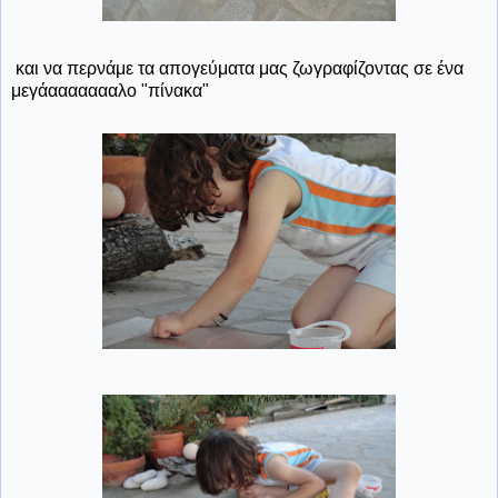
και να περνάμε τα απογεύματα μας ζωγραφίζοντας σε ένα
μεγάαααααααλο "πίνακα"