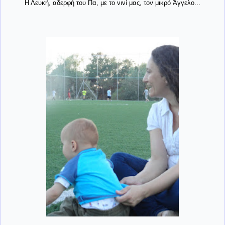
Η Λευκή, αδερφή του Πα, με το νινί μας, τον μικρό Άγγελο...