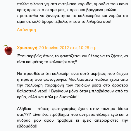
πολλα φιλακια γεματα αντηλιακο καρυδα, αμουδια που κανει
κριτς κριτς στο στομα μας, παρεο και βρεγμενα μαλλια!
προσπαθω να ξαναγαπησω το καλοκαιράκι και νομίζω οτι
είμαι σε καλό δρομο..έβαλες κι εσυ το λιθαράκι σου!
Απάντηση
Χρυσαυγή
20 Ιουνίου 2012 στις 10:28 π.μ.
Έτσι ακριβώς όπως το φαντάζεσαι και θέλεις να το ζήσεις να
είναι και φέτος το καλοκαίρι σας!!
Να προσθέσω ότι καλοκαίρι είναι αυτό ακριβώς που δείχνει
η πρώτη σου φωτογραφία. Μουλιασμένα παιδικά χέρια από
την πολύωρη παραμονή των παιδιών μέσα στο δροσερό
θαλασσινό νερό!!! Βγαίνουν μόνο όταν μπλαβιάσουν από το
κρύο, αλλά και πάλι με δυσκολία!!
Αλήθεια... πόσες φωτογραφίες έχετε στον σκληρό δίσκο
σας??? Είναι ένα πρόβλημα που αντιμετωπίζουμε εγώ και ο
άνδρας μου αφού τραβάμε κι εμείς απεριόριστες την
εβδομάδα!!!