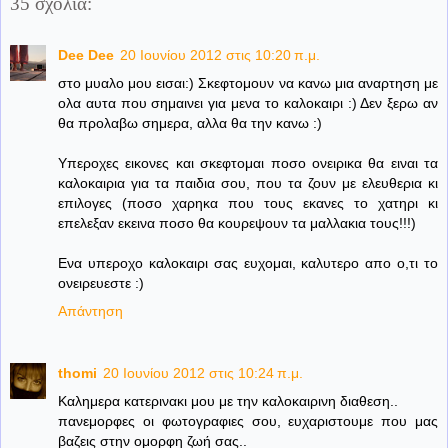
35 σχόλια:
Dee Dee
20 Ιουνίου 2012 στις 10:20 π.μ.
στο μυαλο μου εισαι:) Σκεφτομουν να κανω μια αναρτηση με
ολα αυτα που σημαινει για μενα το καλοκαιρι :) Δεν ξερω αν
θα προλαβω σημερα, αλλα θα την κανω :)
Υπεροχες εικονες και σκεφτομαι ποσο ονειρικα θα ειναι τα
καλοκαιρια για τα παιδια σου, που τα ζουν με ελευθερια κι
επιλογες (ποσο χαρηκα που τους εκανες το χατηρι κι
επελεξαν εκεινα ποσο θα κουρεψουν τα μαλλακια τους!!!)
Ενα υπεροχο καλοκαιρι σας ευχομαι, καλυτερο απο ο,τι το
ονειρευεστε :)
Απάντηση
thomi
20 Ιουνίου 2012 στις 10:24 π.μ.
Καλημερα κατερινακι μου με την καλοκαιρινη διαθεση..
πανεμορφες οι φωτογραφιες σου, ευχαριστουμε που μας
βαζεις στην ομορφη ζωή σας..