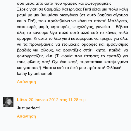
σου μέσα από αυτά που γράφεις και φωτογραφίζεις.
Ξέρεις γιατί σε θαυμάζω Κατερινάκι; Γιατί είσαι μια πολύ καλή
μαμά με μια θαυμάσια οικογένεια (σε αυτό βοηθάει σίγουρα
και ο Πα!), που προλαβαίνει να κάνει τα πάντα! Μπλόγκερ,
νοικοκυρά, μαμά, κηπουρός, ψυχολόγος, γυναίκα.....Βέβαια
όλες το κάνουμε λίγο πολύ αυτό αλλά εσύ το κάνεις πολύ
όμορφα. Κι αυτό το λέω γιατί καταφέρνεις να τρέχεις για όλα,
να τα προλαβαίνεις να ετοιμάζεις όμορφες και εμφανίσιμες
βραδιές για φίλους, να φροντίζεις σπίτι, κήπο, παιδιά, να
φωτογραφίζεις κλπ (Τι ωραία που έστησες το τραπέζι για
τους φίλους σας! Όχι ένα καφέ, τυροπιτάκια κατεψυγμένα
και γεια σας!) Είσαι κι εσύ το δικό μου πρότυπο! Φιλάκια!
kathy by anthomeli
Απάντηση
Litsa
20 Ιουνίου 2012 στις 11:28 π.μ.
Just perfect!
Απάντηση