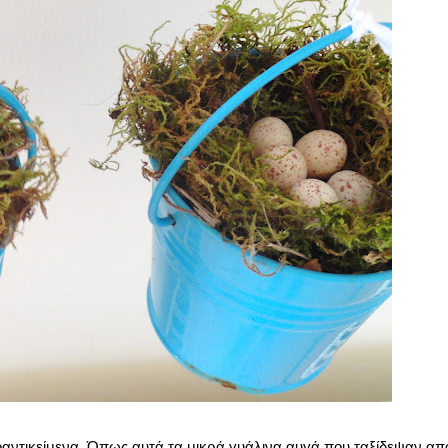
ροαντικείμενα. Όπως αυτά τα μικρά γυάλινα αυγά που ταξίδεψαν απ