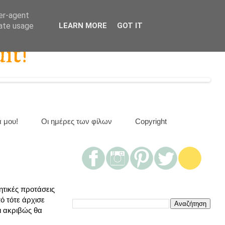
ser-agent
rate usage
LEARN MORE
GOT IT
it!
α μου!
Οι ημέρες των φίλων
Copyright
ητικές προτάσεις
ό τότε άρχισε
τι ακριβώς θα