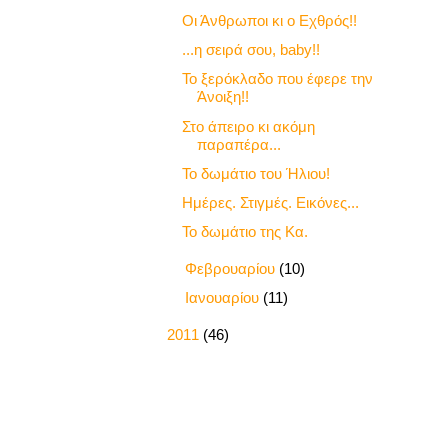
Οι Άνθρωποι κι ο Εχθρός!!
...η σειρά σου, baby!!
Το ξερόκλαδο που έφερε την
Άνοιξη!!
Στο άπειρο κι ακόμη
παραπέρα...
Το δωμάτιο του Ήλιου!
Ημέρες. Στιγμές. Εικόνες...
Το δωμάτιο της Κα.
►
Φεβρουαρίου
(10)
►
Ιανουαρίου
(11)
►
2011
(46)