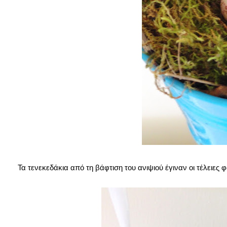
Τα τενεκεδάκια από τη βάφτιση του ανιψιού έγιναν οι τέλειες φω