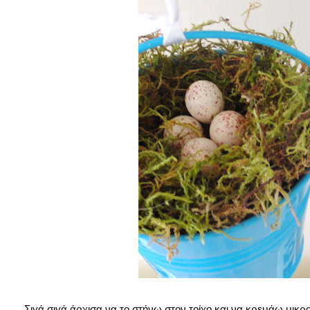
Σιγά σιγά άρχισα να το στήνω στον τοίχο και να κρεμάω μικ