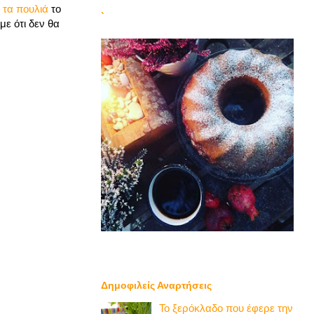
α τα πουλιά
το
`
με ότι δεν θα
Δημοφιλείς Αναρτήσεις
Το ξερόκλαδο που έφερε την