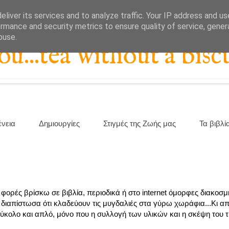
liver its services and to analyze traffic. Your IP address and u
rmance and security metrics to ensure quality of service, gene
buse.
...tea without a biscu
ένεια
Δημιουργίες
Στιγμές της Ζωής μας
Τα βιβλί
φορές βρίσκω σε βιβλία, περιοδικά ή στο internet όμορφες διακοσμ
διαπίστωσα ότι κλαδεύουν τις μυγδαλιές στα γύρω χωράφια...Κι απ
 εύκολο και απλό, μόνο που η συλλογή των υλικών και η σκέψη του 