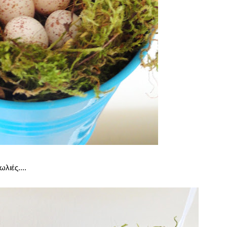
λιές....