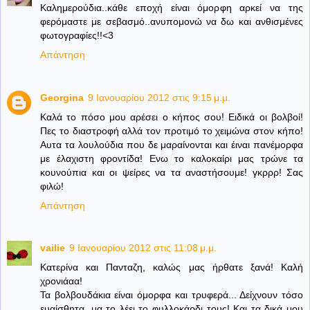
Καλημερούδια..κάθε εποχή είναι όμορφη αρκεί να της
φερόμαστε με σεβασμό..ανυπομονώ να δω και ανθισμένες
φωτογραφίες!!<3
Απάντηση
Georgina
9 Ιανουαρίου 2012 στις 9:15 μ.μ.
Καλά το πόσο μου αρέσει ο κήπος σου! Ειδικά οι βολβοί!
Πες το διαστροφή αλλά τον προτιμό το χειμώνα στον κήπο!
Αυτα τα λουλούδια που δε μαραίνονται και έιναι πανέμορφα
με έλαχιστη φροντίδα! Ενω το καλοκαίρι μας τρώνε τα
κουνούπια και οι ψείρες να τα αναστήσουμε! γκρρρ! Σας
φιλώ!
Απάντηση
vailie
9 Ιανουαρίου 2012 στις 11:08 μ.μ.
Κατερίνα και Πανταζη, καλώς μας ήρθατε ξανά! Καλή
χρονιάαα!
Τα βολβουδάκια είναι όμορφα και τρυφερά... Δείχνουν τόσο
ευαίσθητα, μα το λέει το φυλλοκάρδι τους! Και τα δικά μου