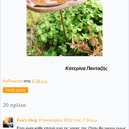
Κατερίνα Πανταζής
KaPaworld
στις
6:18 μ.μ.
Κοινή χρήση
20 σχόλια:
Eva's blog
8 Ιανουαρίου 2012 στις 7:34 μ.μ.
Ετσι ειναι καθε εποχη εχει τις χαρες της.Οταν θα νγουν ομως