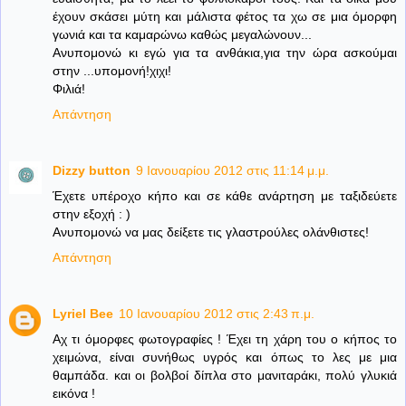
έχουν σκάσει μύτη και μάλιστα φέτος τα χω σε μια όμορφη
γωνιά και τα καμαρώνω καθώς μεγαλώνουν...
Ανυπομονώ κι εγώ για τα ανθάκια,για την ώρα ασκούμαι
στην ...υπομονή!χιχι!
Φιλιά!
Απάντηση
Dizzy button
9 Ιανουαρίου 2012 στις 11:14 μ.μ.
Έχετε υπέροχο κήπο και σε κάθε ανάρτηση με ταξιδεύετε
στην εξοχή : )
Ανυπομονώ να μας δείξετε τις γλαστρούλες ολάνθιστες!
Απάντηση
Lyriel Bee
10 Ιανουαρίου 2012 στις 2:43 π.μ.
Αχ τι όμορφες φωτογραφίες ! Έχει τη χάρη του ο κήπος το
χειμώνα, είναι συνήθως υγρός και όπως το λες με μια
θαμπάδα. και οι βολβοί δίπλα στο μανιταράκι, πολύ γλυκιά
εικόνα !