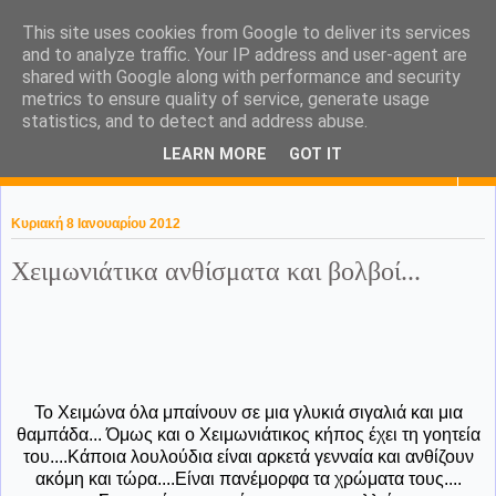
This site uses cookies from Google to deliver its services
KaPa. Me without you...tea
and to analyze traffic. Your IP address and user-agent are
shared with Google along with performance and security
without a biscuit!
metrics to ensure quality of service, generate usage
statistics, and to detect and address abuse.
LEARN MORE
GOT IT
▼
Κυριακή 8 Ιανουαρίου 2012
Χειμωνιάτικα ανθίσματα και βολβοί...
Το Χειμώνα όλα μπαίνουν σε μια γλυκιά σιγαλιά και μια
θαμπάδα... Όμως και ο Χειμωνιάτικος κήπος έχει τη γοητεία
του....Κάποια λουλούδια είναι αρκετά γενναία και ανθίζουν
ακόμη και τώρα....Είναι πανέμορφα τα χρώματα τους....