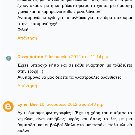
έχουν σκάσει μύτη και μάλιστα φέτος τα χω σε μια όμορφη
γωνιά και τα καμαρώνω καθώς μεγαλώνουν...
Ανυπομονώ κι εγώ για τα ανθάκια,για την ώρα ασκούμαι
στην ...υπομονή!χιχι!
Φιλιά!
Απάντηση
Dizzy button
9 Ιανουαρίου 2012 στις 11:14 μ.μ.
Έχετε υπέροχο κήπο και σε κάθε ανάρτηση με ταξιδεύετε
στην εξοχή : )
Ανυπομονώ να μας δείξετε τις γλαστρούλες ολάνθιστες!
Απάντηση
Lyriel Bee
10 Ιανουαρίου 2012 στις 2:43 π.μ.
Αχ τι όμορφες φωτογραφίες ! Έχει τη χάρη του ο κήπος το
χειμώνα, είναι συνήθως υγρός και όπως το λες με μια
θαμπάδα. και οι βολβοί δίπλα στο μανιταράκι, πολύ γλυκιά
εικόνα !