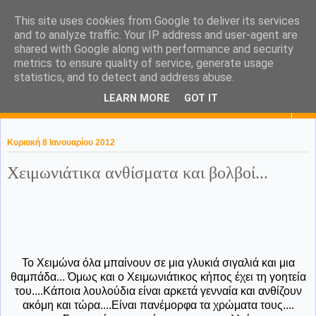
This site uses cookies from Google to deliver its services
KaPa. Me without you...tea
and to analyze traffic. Your IP address and user-agent are
shared with Google along with performance and security
without a biscuit!
metrics to ensure quality of service, generate usage
statistics, and to detect and address abuse.
LEARN MORE
GOT IT
▼
Κυριακή 8 Ιανουαρίου 2012
Χειμωνιάτικα ανθίσματα και βολβοί...
Το Χειμώνα όλα μπαίνουν σε μια γλυκιά σιγαλιά και μια
θαμπάδα... Όμως και ο Χειμωνιάτικος κήπος έχει τη γοητεία
του....Κάποια λουλούδια είναι αρκετά γενναία και ανθίζουν
ακόμη και τώρα....Είναι πανέμορφα τα χρώματα τους....