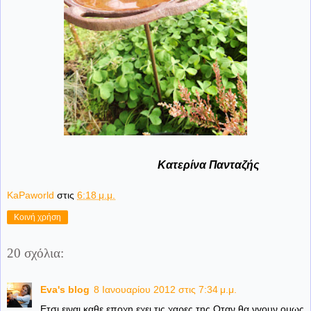
Κατερίνα Πανταζής
KaPaworld
στις
6:18 μ.μ.
Κοινή χρήση
20 σχόλια:
Eva's blog
8 Ιανουαρίου 2012 στις 7:34 μ.μ.
Ετσι ειναι καθε εποχη εχει τις χαρες της.Οταν θα νγουν ομως