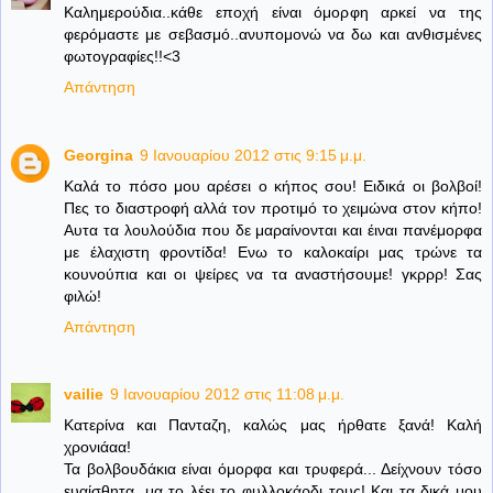
Καλημερούδια..κάθε εποχή είναι όμορφη αρκεί να της
φερόμαστε με σεβασμό..ανυπομονώ να δω και ανθισμένες
φωτογραφίες!!<3
Απάντηση
Georgina
9 Ιανουαρίου 2012 στις 9:15 μ.μ.
Καλά το πόσο μου αρέσει ο κήπος σου! Ειδικά οι βολβοί!
Πες το διαστροφή αλλά τον προτιμό το χειμώνα στον κήπο!
Αυτα τα λουλούδια που δε μαραίνονται και έιναι πανέμορφα
με έλαχιστη φροντίδα! Ενω το καλοκαίρι μας τρώνε τα
κουνούπια και οι ψείρες να τα αναστήσουμε! γκρρρ! Σας
φιλώ!
Απάντηση
vailie
9 Ιανουαρίου 2012 στις 11:08 μ.μ.
Κατερίνα και Πανταζη, καλώς μας ήρθατε ξανά! Καλή
χρονιάαα!
Τα βολβουδάκια είναι όμορφα και τρυφερά... Δείχνουν τόσο
ευαίσθητα, μα το λέει το φυλλοκάρδι τους! Και τα δικά μου