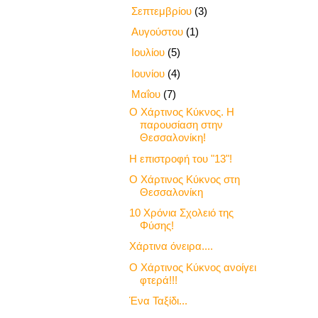
►
Σεπτεμβρίου
(3)
►
Αυγούστου
(1)
►
Ιουλίου
(5)
►
Ιουνίου
(4)
▼
Μαΐου
(7)
Ο Χάρτινος Κύκνος. Η
παρουσίαση στην
Θεσσαλονίκη!
Η επιστροφή του "13"!
Ο Χάρτινος Κύκνος στη
Θεσσαλονίκη
10 Χρόνια Σχολειό της
Φύσης!
Χάρτινα όνειρα....
Ο Χάρτινος Κύκνος ανοίγει
φτερά!!!
Ένα Ταξίδι...