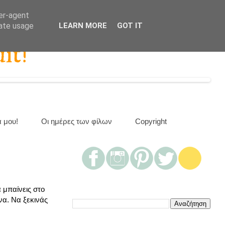
ser-agent
rate usage
LEARN MORE
GOT IT
it!
α μου!
Οι ημέρες των φίλων
Copyright
 μπαίνεις στο
ανα. Να ξεκινάς