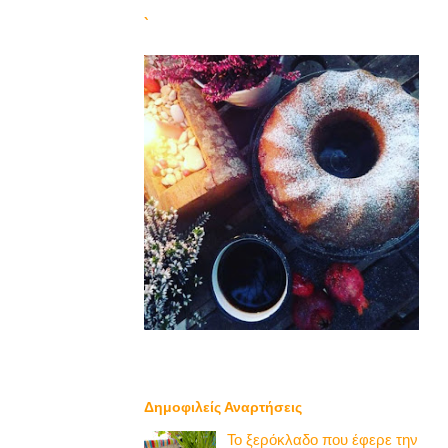
`
Δημοφιλείς Αναρτήσεις
Το ξερόκλαδο που έφερε την