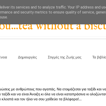
liver its services and to analyze traffic. Your IP address and u
rmance and security metrics to ensure quality of service, gene
buse.
...tea without a biscu
ένεια
Δημιουργίες
Στιγμές της Ζωής μας
Τα βιβλί
ταμώσεις με ανθρώπους που αγαπάς. Να ετοιμάζεσαι για ταξίδι και να
 ταξίδι και να είναι Άνοιξη κι όλα να είναι καταπράσινα κι ολοζώντ
 κλειστά και τον ήλιο να σου χαϊδεύει τα βλέφαρα!...