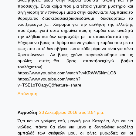
προσευχή...Είναι κρίμα που μια τέτοια γεμάτη μυστήριο και
σιγή γιορτή την πνίγουμε μέσα στην αφθονία,τα λαμπάκια,το
θόρυβο,τις διασκεδάσεις(διασκεδάνυμι= διασκορπίζω το
νου,ξεφεύγω ).... Χαίρομαι για την αίσθηση της έλλειψης
που έχεις...γιατί αυτό σημαίνει πως η καρδιά σου αναζητά
την αλήθεια και δεν εφησυχάζει με τα υποκατάστατά της...
Εύχομαι να βρεις το δρόμο και να γεμίσει η καρδιά σου με το
φως που ποτέ δεν σβήνει...ώστε κάθε μέρα να είναι για σένα
Χριστούγεννα... Αν βρεις χρόνο παρακολούθησε και τις
ομολίες αυτές...Θα βρεις απαντήσεις(εγώ βρήκα
τουλάχιστον)...
https://www.youtube.com/watch?v=KRWW6klm1Q8
https://www.youtube.com/watch?
v=TSE1oTOaqyQ&feature=share
Απάντηση
Αφροδίτη
23 Δεκεμβρίου 2016 στις 3:54 μ.μ.
Ό,τι και να γράφεις εσύ, μαγική μου Κατερίνα, ό,τι και να
νιώθεις, πάντα θα είναι για μένα η δαντελένια κορδέλα
αμπαλάζ των σκέψεών μου, οι φίνες μυρωδιές και οι