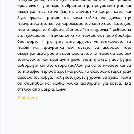
όμως λιγάκι, γιατί είμαι άνθρωπος της πραγματικότητας και
σκέφτηκα πως το να ζεις σε φανταστικό κόσμο, έστω και
λίγες φορές, μήπως σε κάνει τελικά να χάνεις την
πραγματικότητα και να κοροϊδεύεις τον εαυτό σου. Ευτυχώς
που σήμερα το διάβασα εδώ σαν "επιστημονική" μέθοδο κι
έτσι χαλάρωσα. Ήταν εκπληκτικό πάντως γιατί μου δούλεψε
δύο φορές. Η μία ήταν όταν άρχισαν να τσακώνονται τα
παιδιά και πραγματικά δεν άντεχα να ακούσω. Τότε
σκέφτηκα μέσα μου ότι είναι ωραία που τα παιδάκια μου δεν
τσακώνονται και είναι αγαπημένα. Αυτή η σκέψη μου βγήκε
αυθόρμητα και στο στόμα (μάλλον για να το ακούσω και να
το πιστέψω περισσότερο) και μόλις το άκουσαν σταμάτησαν
αμέσως τον καβγά. Καλή ευτυχισμένη χρονιά να έχεις. Πάντα
σε συμπαθώ και νιώθω γλυκά αισθήματα για εσένα. Στα
στέλνω από μακριά. Ελίνα
Απάντηση