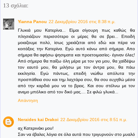
13 σχόλια:
Yianna Panou
22 Δεκεμβρίου 2016 στις 8:38 π.μ.
Γλυκιά μου Κατερίνα... Είμαι σίγουρη πως καθώς θα
πλησιάζουν περισσότερο οι μέρες θα σε βρει... Επειδή
μοιαζουμε πολύ, ίσως χρειάζεται από εδώ και πέρα να
κοιτάξεις την Κατερίνα. Εγώ αυτό κάνω από σήμερα. Απο
σήμερα θα αφήσω ψησιματα και προετοιμασίες- έγιναν όλες!
Από σήμερα θα παίξω όλη μέρα με τον γιο μου, θα χαϊδέψω
τον εαυτό μου, θα μιλήσω με τον άντρα μου, θα πάω
εκκλησία. Εγώ πάντως, επειδή νιώθω απόλυτα την
προσπάθεια σου και τημ λαχτάρα σου, θα σου ευχηθώ μέσα
από την καρδιά μου να το βρεις. Και σου στέλνω με τον
ανεμο μπόλικο από τον δικό μας.... Σε φιλώ γλυκά...
Απάντηση
Neraides kai Drakoi
22 Δεκεμβρίου 2016 στις 8:51 π.μ.
αχ Κατερινάκι μου!
Σαν να έβαλες λόγια σε όλα αυτά που τριγυρνούν στο μυαλό