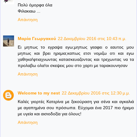
Πολύ όμορφα όλα
Φιλακιαω ...
Απάντηση
Mαρία Γεωργακού
22 Δεκεμβρίου 2016 στις 10:43 π.μ.
Ει μηπως το εγραψα εγω;μηπως γεαφει ο εαυτος μου
μηπως και βρει ηρεμια;καπως ετσι νομιζω οτι και εγω
χαθηκα!φτιαχνωντας κατασκευαζοντας και τρεχωντας να τα
προλαβω ολα!οι σκεψεις μου στο χαρτι με ταρακουνησαν
Απάντηση
Welcome to my nest
22 Δεκεμβρίου 2016 στις 12:30 μ.μ.
Καλές γιορτές Κατερίνα με ξεκούραση για σένα και αγκαλιά
με αγαπημένα σου πρόσωπα. Εύχομαι ένα 2017 πιο ήρεμο
με υγεία και αισιοδοξία για όλους!
Απάντηση