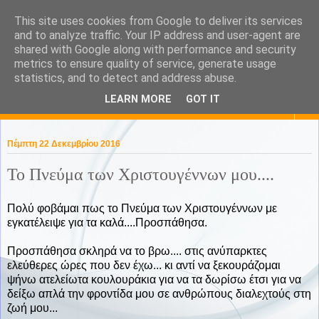
This site uses cookies from Google to deliver its services
KaPa. Me without you...tea
and to analyze traffic. Your IP address and user-agent are
shared with Google along with performance and security
without a biscuit!
metrics to ensure quality of service, generate usage
statistics, and to detect and address abuse.
LEARN MORE
GOT IT
▼
Πέμπτη 22 Δεκεμβρίου 2016
Το Πνεύμα των Χριστουγέννων μου....
Πολύ φοβάμαι πως το Πνεύμα των Χριστουγέννων με
εγκατέλειψε για τα καλά....Προσπάθησα.
Προσπάθησα σκληρά να το βρω.... στις ανύπαρκτες
ελεύθερες ώρες που δεν έχω... κι αντί να ξεκουράζομαι
ψήνω ατελείωτα κουλουράκια για να τα δωρίσω έτσι για να
δείξω απλά την φροντίδα μου σε ανθρώπους διαλεχτούς στη
ζωή μου...