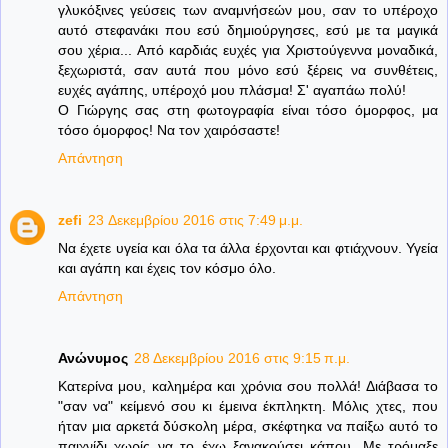
γλυκόξινες γεύσεις των αναμνήσεών μου, σαν το υπέροχο
αυτό στεφανάκι που εσύ δημιούργησες, εσύ με τα μαγικά
σου χέρια... Από καρδιάς ευχές για Χριστούγεννα μοναδικά,
ξεχωριστά, σαν αυτά που μόνο εσύ ξέρεις να συνθέτεις,
ευχές αγάπης, υπέροχό μου πλάσμα! Σ' αγαπάω πολύ!
Ο Γιώργης σας στη φωτογραφία είναι τόσο όμορφος, μα
τόσο όμορφος! Να τον χαιρόσαστε!
Απάντηση
zefi
23 Δεκεμβρίου 2016 στις 7:49 μ.μ.
Να έχετε υγεία και όλα τα άλλα έρχονται και φτιάχνουν. Υγεία
και αγάπη και έχεις τον κόσμο όλο.
Απάντηση
Ανώνυμος
28 Δεκεμβρίου 2016 στις 9:15 π.μ.
Κατερίνα μου, καλημέρα και χρόνια σου πολλά! Διάβασα το
"σαν να" κείμενό σου κι έμεινα έκπληκτη. Μόλις χτες, που
ήταν μια αρκετά δύσκολη μέρα, σκέφτηκα να παίξω αυτό το
παιχνίδι χωρίς να το έχω ξανακούσει κάπου. Με τρόμαξε