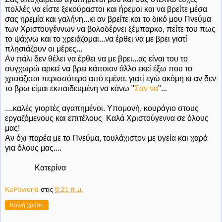
πολλές να είστε ξεκούραστοι και ήρεμοι και να βρείτε μέσα
σας ηρεμία και γαλήνη...κι αν βρείτε και το δικό μου Πνεύμα
των Χριστουγέννων να βολοδέρνει ξέμπαρκο, πείτε του πως
το ψάχνω και το χρειάζομαι...να έρθει να με βρει γιατί
πλησιάζουν οι μέρες...
Αν πάλι δεν θέλει να έρθει να με βρει...ας είναι του το
συγχωρώ αρκεί να βρει κάποιον άλλο εκεί έξω που το
χρειάζεται περισσότερο από εμένα, γιατί εγώ ακόμη κι αν δεν
το βρω είμαι εκπαιδευμένη να κάνω "
Σαν να
"...
....καλές γιορτές αγαπημένοι. Υπομονή, κουράγιο στους
εργαζόμενους και επιτέλους Καλά Χριστούγεννα σε όλους
μας!
Αν όχι παρέα με το Πνεύμα, τουλάχιστον με υγεία και χαρά
για όλους μας....
Κατερίνα
KaPaworld
στις
8:21 π.μ.
Κοινή χρήση