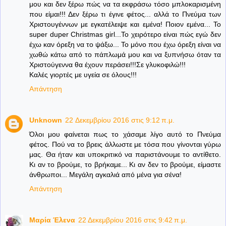
μου και δεν ξέρω πώς να τα εκφράσω τόσο μπλοκαρισμένη
που είμαι!!! Δεν ξέρω τι έγινε φέτος... αλλά το Πνεύμα των
Χριστουγέννων με εγκατέλειψε και εμένα! Ποιον εμένα... Το
super duper Christmas girl...Το χειρότερο είναι πώς εγώ δεν
έχω καν όρεξη να το ψάξω... Το μόνο που έχω όρεξη είναι να
χωθώ κάτω από το πάπλωμά μου και να ξυπνήσω όταν τα
Χριστούγεννα θα έχουν περάσει!!!Σε γλυκοφιλώ!!!
Καλές γιορτές με υγεία σε όλους!!!
Απάντηση
Unknown
22 Δεκεμβρίου 2016 στις 9:12 π.μ.
Όλοι μου φαίνεται πως το χάσαμε λίγο αυτό το Πνεύμα
φέτος. Πού να το βρεις άλλωστε με τόσα που γίνονται γύρω
μας. Θα ήταν και υποκριτικό να παριστάνουμε το αντίθετο.
Κι αν το βρούμε, το βρήκαμε... Κι αν δεν το βρούμε, είμαστε
άνθρωποι... Μεγάλη αγκαλιά από μένα για σένα!
Απάντηση
Μαρία Έλενα
22 Δεκεμβρίου 2016 στις 9:42 π.μ.