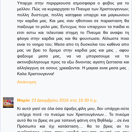
Υπαρχει στην περιρρεουσα ατμοσφαιρα ο φοβος για το
μελλον. Πώς να κυριαρχησει το Πνευμα των Χριστουγεννων;
πολλη δυστυχια, πολλη κατηφεια υπαρχει και μαγκωνουν
την καρδια μας. Και μεις σαν ηθοποιοι σε παρασταση θα
παιξουμε το ρολο μας. Ευτυχως που υπαρχουν τα παιδια κι
ετσι εστω και τελευταια στιγμη το Πνευμα θα αναψει τη
φλογα στην καρδια μας και θα φουντωσει. Αλλωστε ποιο
ειναι το νοημα του; Μεσα απο τη δυσκολια του καθενα απο
μας να βρει το δρομο στην καρδια μας και μεις , αφου
ψαξουμε μεσα μας, να να μπορεσουμε να το
ακτινοβολησουμε προς τα εξω δινοντας αγαπη ζεστασια και
αλληλεγγυη σε οσους χρειαζονται. Η μαγεια ειναι μεσα μας .
Καλα Χριστουγεννα!
Απάντηση
Μαρία
23 Δεκεμβρίου 2016 στις 10:30 π.μ.
Κι αυτό γιατί σε όλα όσα έψαξες,φίλη μου, δεν υπάρχει-ούτε
υπήρχε ποτέ -το πνεύμα των Χριστουγέννων... Το πνεύμα
αυτό θα το βρεις σε μια ταπεινή φάτνη στη Βηθλεέμ ...σε ένα
Πρόσωπο και όχι κατάσταση.... θα το βρεις αν το
αναζητήσεις μέσα στην καρδιά σου,στη σιωπή και την