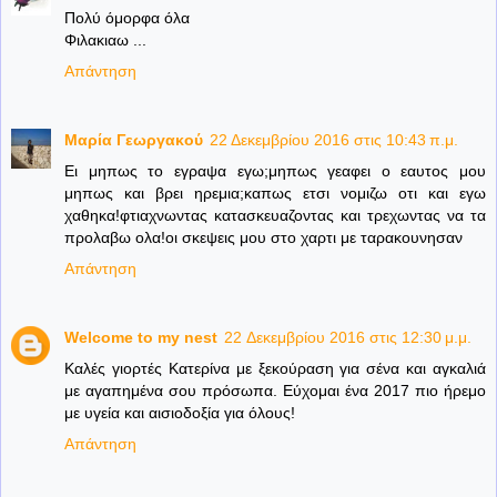
Πολύ όμορφα όλα
Φιλακιαω ...
Απάντηση
Mαρία Γεωργακού
22 Δεκεμβρίου 2016 στις 10:43 π.μ.
Ει μηπως το εγραψα εγω;μηπως γεαφει ο εαυτος μου
μηπως και βρει ηρεμια;καπως ετσι νομιζω οτι και εγω
χαθηκα!φτιαχνωντας κατασκευαζοντας και τρεχωντας να τα
προλαβω ολα!οι σκεψεις μου στο χαρτι με ταρακουνησαν
Απάντηση
Welcome to my nest
22 Δεκεμβρίου 2016 στις 12:30 μ.μ.
Καλές γιορτές Κατερίνα με ξεκούραση για σένα και αγκαλιά
με αγαπημένα σου πρόσωπα. Εύχομαι ένα 2017 πιο ήρεμο
με υγεία και αισιοδοξία για όλους!
Απάντηση