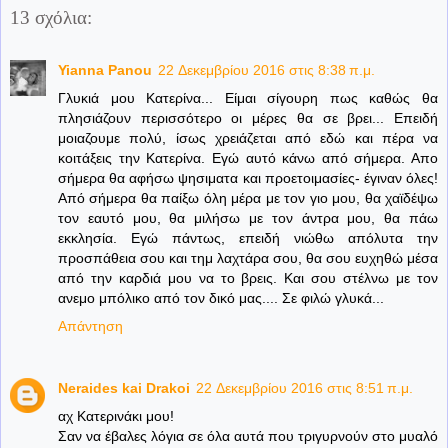
13 σχόλια:
Yianna Panou
22 Δεκεμβρίου 2016 στις 8:38 π.μ.
Γλυκιά μου Κατερίνα... Είμαι σίγουρη πως καθώς θα
πλησιάζουν περισσότερο οι μέρες θα σε βρει... Επειδή
μοιαζουμε πολύ, ίσως χρειάζεται από εδώ και πέρα να
κοιτάξεις την Κατερίνα. Εγώ αυτό κάνω από σήμερα. Απο
σήμερα θα αφήσω ψησιματα και προετοιμασίες- έγιναν όλες!
Από σήμερα θα παίξω όλη μέρα με τον γιο μου, θα χαϊδέψω
τον εαυτό μου, θα μιλήσω με τον άντρα μου, θα πάω
εκκλησία. Εγώ πάντως, επειδή νιώθω απόλυτα την
προσπάθεια σου και τημ λαχτάρα σου, θα σου ευχηθώ μέσα
από την καρδιά μου να το βρεις. Και σου στέλνω με τον
ανεμο μπόλικο από τον δικό μας.... Σε φιλώ γλυκά...
Απάντηση
Neraides kai Drakoi
22 Δεκεμβρίου 2016 στις 8:51 π.μ.
αχ Κατερινάκι μου!
Σαν να έβαλες λόγια σε όλα αυτά που τριγυρνούν στο μυαλό