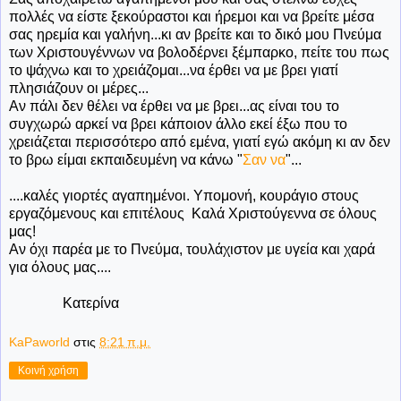
πολλές να είστε ξεκούραστοι και ήρεμοι και να βρείτε μέσα
σας ηρεμία και γαλήνη...κι αν βρείτε και το δικό μου Πνεύμα
των Χριστουγέννων να βολοδέρνει ξέμπαρκο, πείτε του πως
το ψάχνω και το χρειάζομαι...να έρθει να με βρει γιατί
πλησιάζουν οι μέρες...
Αν πάλι δεν θέλει να έρθει να με βρει...ας είναι του το
συγχωρώ αρκεί να βρει κάποιον άλλο εκεί έξω που το
χρειάζεται περισσότερο από εμένα, γιατί εγώ ακόμη κι αν δεν
το βρω είμαι εκπαιδευμένη να κάνω "
Σαν να
"...
....καλές γιορτές αγαπημένοι. Υπομονή, κουράγιο στους
εργαζόμενους και επιτέλους Καλά Χριστούγεννα σε όλους
μας!
Αν όχι παρέα με το Πνεύμα, τουλάχιστον με υγεία και χαρά
για όλους μας....
Κατερίνα
KaPaworld
στις
8:21 π.μ.
Κοινή χρήση