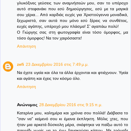
γλυκόξινες γεύσεις των αναμνήσεών μου, σαν το υπέροχο
αυτό στεφανάκι που εσύ δημιούργησες, εσύ με τα μαγικά
σου χέρια... Από καρδιάς ευχές για Χριστούγεννα μοναδικά,
ξεχωριστά, σαν αυτά που μόνο εσύ ξέρεις να συνθέτεις,
ευχές αγάπης, υπέροχό μου πλάσμα! Σ' αγαπάω πολύ!
Ο Γιώργης σας στη φωτογραφία είναι τόσο όμορφος, μα
τόσο όμορφος! Να τον χαιρόσαστε!
Απάντηση
zefi
23 Δεκεμβρίου 2016 στις 7:49 μ.μ.
Να έχετε υγεία και όλα τα άλλα έρχονται και φτιάχνουν. Υγεία
και αγάπη και έχεις τον κόσμο όλο.
Απάντηση
Ανώνυμος
28 Δεκεμβρίου 2016 στις 9:15 π.μ.
Κατερίνα μου, καλημέρα και χρόνια σου πολλά! Διάβασα το
"σαν να" κείμενό σου κι έμεινα έκπληκτη. Μόλις χτες, που
ήταν μια αρκετά δύσκολη μέρα, σκέφτηκα να παίξω αυτό το
παιχνίδι χωρίς να το έχω ξανακούσει κάπου. Με τρόμαξε