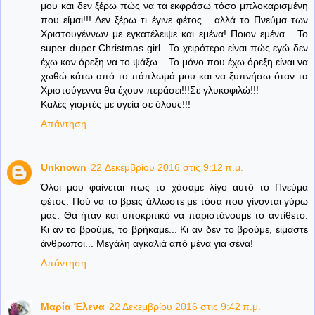
μου και δεν ξέρω πώς να τα εκφράσω τόσο μπλοκαρισμένη
που είμαι!!! Δεν ξέρω τι έγινε φέτος... αλλά το Πνεύμα των
Χριστουγέννων με εγκατέλειψε και εμένα! Ποιον εμένα... Το
super duper Christmas girl...Το χειρότερο είναι πώς εγώ δεν
έχω καν όρεξη να το ψάξω... Το μόνο που έχω όρεξη είναι να
χωθώ κάτω από το πάπλωμά μου και να ξυπνήσω όταν τα
Χριστούγεννα θα έχουν περάσει!!!Σε γλυκοφιλώ!!!
Καλές γιορτές με υγεία σε όλους!!!
Απάντηση
Unknown
22 Δεκεμβρίου 2016 στις 9:12 π.μ.
Όλοι μου φαίνεται πως το χάσαμε λίγο αυτό το Πνεύμα
φέτος. Πού να το βρεις άλλωστε με τόσα που γίνονται γύρω
μας. Θα ήταν και υποκριτικό να παριστάνουμε το αντίθετο.
Κι αν το βρούμε, το βρήκαμε... Κι αν δεν το βρούμε, είμαστε
άνθρωποι... Μεγάλη αγκαλιά από μένα για σένα!
Απάντηση
Μαρία Έλενα
22 Δεκεμβρίου 2016 στις 9:42 π.μ.