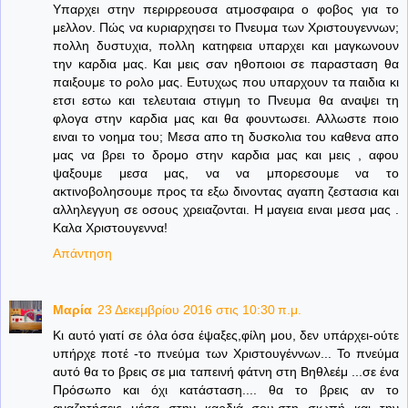
Υπαρχει στην περιρρεουσα ατμοσφαιρα ο φοβος για το
μελλον. Πώς να κυριαρχησει το Πνευμα των Χριστουγεννων;
πολλη δυστυχια, πολλη κατηφεια υπαρχει και μαγκωνουν
την καρδια μας. Και μεις σαν ηθοποιοι σε παρασταση θα
παιξουμε το ρολο μας. Ευτυχως που υπαρχουν τα παιδια κι
ετσι εστω και τελευταια στιγμη το Πνευμα θα αναψει τη
φλογα στην καρδια μας και θα φουντωσει. Αλλωστε ποιο
ειναι το νοημα του; Μεσα απο τη δυσκολια του καθενα απο
μας να βρει το δρομο στην καρδια μας και μεις , αφου
ψαξουμε μεσα μας, να να μπορεσουμε να το
ακτινοβολησουμε προς τα εξω δινοντας αγαπη ζεστασια και
αλληλεγγυη σε οσους χρειαζονται. Η μαγεια ειναι μεσα μας .
Καλα Χριστουγεννα!
Απάντηση
Μαρία
23 Δεκεμβρίου 2016 στις 10:30 π.μ.
Κι αυτό γιατί σε όλα όσα έψαξες,φίλη μου, δεν υπάρχει-ούτε
υπήρχε ποτέ -το πνεύμα των Χριστουγέννων... Το πνεύμα
αυτό θα το βρεις σε μια ταπεινή φάτνη στη Βηθλεέμ ...σε ένα
Πρόσωπο και όχι κατάσταση.... θα το βρεις αν το
αναζητήσεις μέσα στην καρδιά σου,στη σιωπή και την