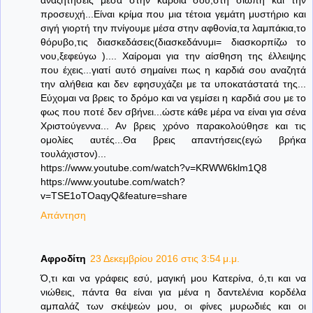
προσευχή...Είναι κρίμα που μια τέτοια γεμάτη μυστήριο και
σιγή γιορτή την πνίγουμε μέσα στην αφθονία,τα λαμπάκια,το
θόρυβο,τις διασκεδάσεις(διασκεδάνυμι= διασκορπίζω το
νου,ξεφεύγω ).... Χαίρομαι για την αίσθηση της έλλειψης
που έχεις...γιατί αυτό σημαίνει πως η καρδιά σου αναζητά
την αλήθεια και δεν εφησυχάζει με τα υποκατάστατά της...
Εύχομαι να βρεις το δρόμο και να γεμίσει η καρδιά σου με το
φως που ποτέ δεν σβήνει...ώστε κάθε μέρα να είναι για σένα
Χριστούγεννα... Αν βρεις χρόνο παρακολούθησε και τις
ομολίες αυτές...Θα βρεις απαντήσεις(εγώ βρήκα
τουλάχιστον)...
https://www.youtube.com/watch?v=KRWW6klm1Q8
https://www.youtube.com/watch?
v=TSE1oTOaqyQ&feature=share
Απάντηση
Αφροδίτη
23 Δεκεμβρίου 2016 στις 3:54 μ.μ.
Ό,τι και να γράφεις εσύ, μαγική μου Κατερίνα, ό,τι και να
νιώθεις, πάντα θα είναι για μένα η δαντελένια κορδέλα
αμπαλάζ των σκέψεών μου, οι φίνες μυρωδιές και οι