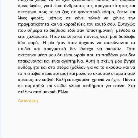
όμως λιγάκι, γιατί είμαι άνθρωπος της πραγματικότητας και
σκέφτηκα πως το να ζεις σε φανταστικό κόσμο, έστω και
λίγες φορές, μήπως σε κάνει τελικά να χάνεις την
πραγματικότητα και να κοροϊδεύεις τον εαυτό σου. Ευτυχώς
που σήμερα το διάβασα εδώ σαν "επιστημονική" μέθοδο κι
έτσι χαλάρωσα. Ήταν εκπληκτικό πάντως γιατί μου δούλεψε
δύο φορές. Η μία ήταν όταν άρχισαν να τσακώνονται τα
παιδιά και πραγματικά δεν άντεχα να ακούσω. Τότε
σκέφτηκα μέσα μου ότι είναι ωραία που τα παιδάκια μου δεν
τσακώνονται και είναι αγαπημένα. Αυτή η σκέψη μου βγήκε
αυθόρμητα και στο στόμα (μάλλον για να το ακούσω και να
το πιστέψω περισσότερο) και μόλις το άκουσαν σταμάτησαν
αμέσως τον καβγά. Καλή ευτυχισμένη χρονιά να έχεις. Πάντα
σε συμπαθώ και νιώθω γλυκά αισθήματα για εσένα. Στα
στέλνω από μακριά. Ελίνα
Απάντηση