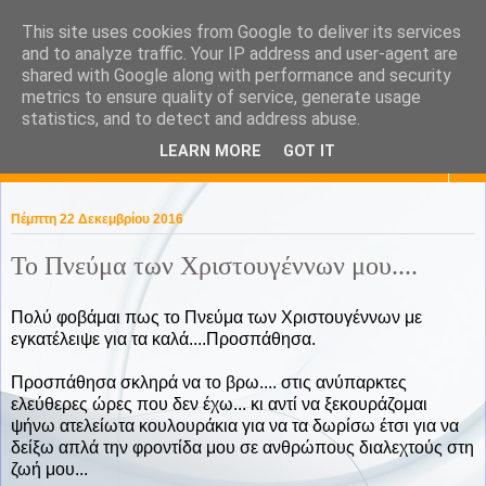
This site uses cookies from Google to deliver its services
KaPa. Me without you...tea
and to analyze traffic. Your IP address and user-agent are
shared with Google along with performance and security
without a biscuit!
metrics to ensure quality of service, generate usage
statistics, and to detect and address abuse.
LEARN MORE
GOT IT
▼
Πέμπτη 22 Δεκεμβρίου 2016
Το Πνεύμα των Χριστουγέννων μου....
Πολύ φοβάμαι πως το Πνεύμα των Χριστουγέννων με
εγκατέλειψε για τα καλά....Προσπάθησα.
Προσπάθησα σκληρά να το βρω.... στις ανύπαρκτες
ελεύθερες ώρες που δεν έχω... κι αντί να ξεκουράζομαι
ψήνω ατελείωτα κουλουράκια για να τα δωρίσω έτσι για να
δείξω απλά την φροντίδα μου σε ανθρώπους διαλεχτούς στη
ζωή μου...