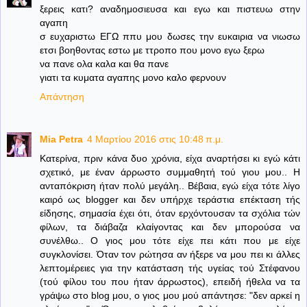
ξερεις κατι? αναδημοσιευσα και εγω και πιστευω στην
αγαπη
σ ευχαριστω ΕΓΩ ππυ μου δωσες την ευκαιρια να νιωσω
ετσι βοηθοντας εστω με ττροπο που μονο εγω ξερω
να πανε ολα καλα και θα πανε
γιατι τα κυματα αγαπης μονο καλο φερνουν
Απάντηση
Mia Petra
4 Μαρτίου 2016 στις 10:48 π.μ.
Κατερίνα, πριν κάνα δυο χρόνια, είχα αναρτήσει κι εγώ κάτι
σχετικό, με έναν άρρωστο συμμαθητή τού γιου μου.. Η
ανταπόκριση ήταν πολύ μεγάλη.. Βέβαια, εγώ είχα τότε λίγο
καιρό ως blogger και δεν υπήρχε τεράστια επέκταση τής
είδησης, σημασία έχει ότι, όταν ερχόντουσαν τα σχόλια τών
φίλων, τα διάβαζα κλαίγοντας και δεν μπορούσα να
συνέλθω.. Ο γιος μου τότε είχε πει κάτι που με είχε
συγκλονίσει. Όταν τον ρώτησα αν ήξερε να μου πει κι άλλες
λεπτομέρειες για την κατάσταση τής υγείας τού Στέφανου
(τού φίλου του που ήταν άρρωστος), επειδή ήθελα να τα
γράψω στο blog μου, ο γιος μου μού απάντησε: "δεν αρκεί η