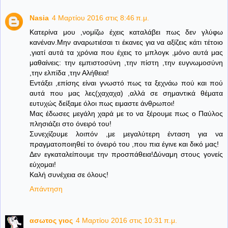
Nasia
4 Μαρτίου 2016 στις 8:46 π.μ.
Κατερίνα μου ,νομίζω έχεις καταλάβει πως δεν γλύφω
κανέναν.Μην αναρωτιέσαι τι έκανες για να αξίζεις κάτι τέτοιο
,γιατί αυτά τα χρόνια που έχεις το μπλογκ ,μόνο αυτά μας
μαθαίνεις: την εμπιστοσύνη ,την πίστη ,την ευγνωμοσύνη
,την ελπίδα ,την Αλήθεια!
Εντάξει ,επίσης είναι γνωστό πως τα ξεχνάω πού και πού
αυτά που μας λες(χαχαχα) ,αλλά σε σημαντικά θέματα
ευτυχώς δείξαμε όλοι πως ειμαστε άνθρωποι!
Μας έδωσες μεγάλη χαρά με το να ξέρουμε πως ο Παύλος
πλησιάζει στο όνειρό του!
Συνεχίζουμε λοιπόν ,με μεγαλύτερη ένταση για να
πραγματοποιηθεί το όνειρό του ,που πια έγινε και δικό μας!
Δεν εγκαταλείπουμε την προσπάθεια!Δύναμη στους γονείς
εύχομαι!
Καλή συνέχεια σε όλους!
Απάντηση
ασωτος γιος
4 Μαρτίου 2016 στις 10:31 π.μ.