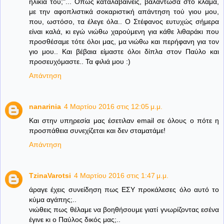
ηλικία του;"... Όπως καταλαβαίνεις, βαλάντωσα στο κλάμα,
με την αφοπλιστικά σοκαριστική απάντηση τού γιου μου,
που, ωστόσο, τα έλεγε όλα.. Ο Στέφανος ευτυχώς σήμερα
είναι καλά, κι εγώ νιώθω χαρούμενη για κάθε λιθαράκι που
προσθέσαμε τότε όλοι μας, μα νιώθω και περήφανη για τον
γιο μου.. Και βέβαια είμαστε όλοι δίπλα στον Παύλο και
προσευχόμαστε.. Τα φιλιά μου :)
Απάντηση
nanarinia
4 Μαρτίου 2016 στις 12:05 μ.μ.
Και στην υπηρεσία μας έσετιλαν email σε όλους ο πότε η
προσπάθεια συνεχίζεται και δεν σταματάμε!
Απάντηση
TzinaVarotsi
4 Μαρτίου 2016 στις 1:47 μ.μ.
άραγε έχεις συνείδηση πως ΕΣΥ προκάλεσες όλο αυτό το
κύμα αγάπης;..
νιώθεις πως θέλαμε να βοηθήσουμε γιατί γνωρίζοντας εσένα
έγινε κι ο Παύλος δικός μας;..