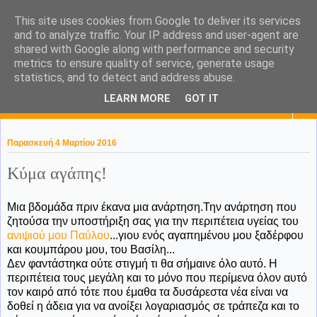
This site uses cookies from Google to deliver its services
KaPa. Me without you...tea
and to analyze traffic. Your IP address and user-agent are
shared with Google along with performance and security
without a biscuit!
metrics to ensure quality of service, generate usage
statistics, and to detect and address abuse.
LEARN MORE
GOT IT
▼
Παρασκευή 4 Μαρτίου 2016
Κύμα αγάπης!
Μια βδομάδα πριν έκανα μια ανάρτηση.Την ανάρτηση που
ζητούσα την υποστήριξη σας για την περιπέτεια υγείας του
ανιψιού μου Παύλου
...γιου ενός αγαπημένου μου ξαδέρφου
και κουμπάρου μου, του Βασίλη...
Δεν φαντάστηκα ούτε στιγμή τι θα σήμαινε όλο αυτό. Η
περιπέτεια τους μεγάλη και το μόνο που περίμενα όλον αυτό
τον καιρό από τότε που έμαθα τα δυσάρεστα νέα είναι να
δοθεί η άδεια για να ανοίξει λογαριασμός σε τράπεζα και το