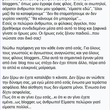
bloggers," όπως μου έγραψε ένας φίλος. Εσείς οι σιωπηλοί,
αόρατοι άνθρωποι που μου γράφατε, "είμαστε εδώ", "όλοι
μαζί θα τα καταφέρουμε" "δεν θα σταματήσουμε αν δεν
γυρίσει νικητής" "θα κάνουμε ότι μπορούμε"...
Εσείς οι πελώριοι άνθρωποι, οι φύλακες άγγελοι, που
βρεθήκαμε συνδεδεμένοι μέσα από αυτό το blog και ξαφνικά
γίνατε οι ήρωες μου. Οι ήρωες ενός ξένου παιδιού...που
νιώσατε σαν δικό σας!
Νιώθω περήφανη για τον κάθε έναν από εσάς. Για όλους
τους γνωστούς κι άγνωστους αναγνώστες και για όλους
τους φίλους bloggers...Όλα αυτά τα σημαντικά έγιναν μέσα
από ένα blog που ως στόχο δεν έχει τίποτε άλλο, πέρα από
το απλό κι ειλικρινές μοίρασμα.
Δεν ξέρω αν έχετε καταλάβει τι κάνατε. Δεν ξέρω αν νιώθετε
την δύναμη σας, μα εγώ μέσα από εσάς ένιωσα μια τεράστια
ασφάλεια. Μια αίσθηση πως δεν είμαστε μόνοι. Ένιωσα ένα
δίχτυ ασφαλείας.
Πως ότι κι αν γίνει έχω εσάς...κι ότι κι αν γίνει έχετε
εμένα...ως blogger, ως άνθρωπο! Είμαστε πελώριοι γιατί
είμαστε πολλοί...