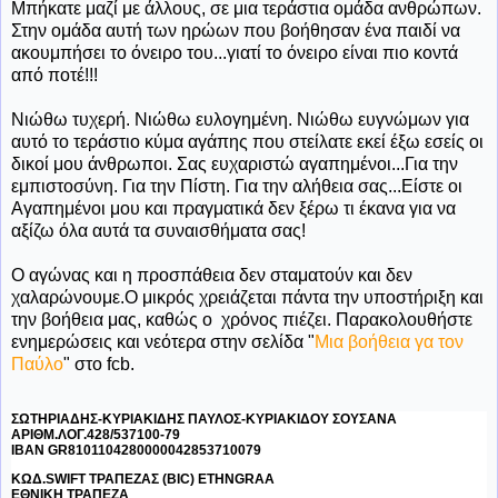
Μπήκατε μαζί με άλλους, σε μια τεράστια ομάδα ανθρώπων.
Στην ομάδα αυτή των ηρώων που βοήθησαν ένα παιδί να
ακουμπήσει το όνειρο του...γιατί το όνειρο είναι πιο κοντά
από ποτέ!!!
Νιώθω τυχερή. Νιώθω ευλογημένη. Νιώθω ευγνώμων για
αυτό το τεράστιο κύμα αγάπης που στείλατε εκεί έξω εσείς οι
δικοί μου άνθρωποι. Σας ευχαριστώ αγαπημένοι...Για την
εμπιστοσύνη. Για την Πίστη. Για την αλήθεια σας...Είστε οι
Αγαπημένοι μου και πραγματικά δεν ξέρω τι έκανα για να
αξίζω όλα αυτά τα συναισθήματα σας!
Ο αγώνας και η προσπάθεια δεν σταματούν και δεν
χαλαρώνουμε.Ο μικρός χρειάζεται πάντα την υποστήριξη και
την βοήθεια μας, καθώς ο χρόνος πιέζει. Παρακολουθήστε
ενημερώσεις και νεότερα στην σελίδα "
Μια βοήθεια γα τον
Παύλο
" στο fcb.
ΣΩΤΗΡΙΑΔΗΣ-ΚΥΡΙΑΚΙΔΗΣ ΠΑΥΛΟΣ-ΚΥΡΙΑΚΙΔΟΥ ΣΟΥΣΑΝΑ
ΑΡΙΘΜ.ΛΟΓ.428/537100-79
ΙΒΑΝ GR8101104280000042853710079
ΚΩΔ.SWIFT ΤΡΑΠΕΖΑΣ (BIC) ΕΤΗΝGRAA
ΕΘΝΙΚΗ ΤΡΑΠΕΖΑ