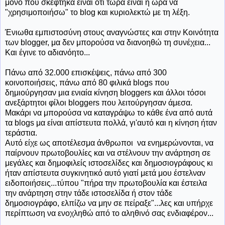
μόνο που σκέφτηκα είναι ότι τώρα είναι η ώρα να
"χρησιμοποιήσω" το blog και κυριολεκτώ με τη λέξη.
Ένιωθα εμπιστοσύνη στους αναγνώστες και στην Κοινότητα
των blogger, μα δεν μπορούσα να διανοηθώ τη συνέχεια...
Και έγινε το αδιανόητο...
Πάνω από 32.000 επισκέψεις, πάνω από 300
κοινοποιήσεις, πάνω από 80 φιλικά blogs που
δημιούργησαν μια ενιαία κίνηση bloggers και άλλοι τόσοι
ανεξάρτητοι φίλοι bloggers που λειτούργησαν άμεσα.
Μακάρι να μπορούσα να καταγράψω το κάθε ένα από αυτά
τα blogs μα είναι απίστευτα πολλά, γι'αυτό και η κίνηση ήταν
τεράστια.
Αυτό είχε ως αποτέλεσμα άνθρωποι να ενημερώνονται, να
παίρνουν πρωτοβουλίες και να στέλνουν την ανάρτηση σε
μεγάλες και δημοφιλείς ιστοσελίδες και δημοσιογράφους κι
ήταν απίστευτα συγκινητικό αυτό γιατί μετά μου έστελναν
ειδοποιήσεις...τύπου "πήρα την πρωτοβουλία και έστειλα
την ανάρτηση στην τάδε ιστοσελίδα ή στον τάδε
δημοσιογράφο, ελπίζω να μην σε πείραξε"...λες και υπήρχε
περίπτωση να ενοχληθώ από το αληθινό σας ενδιαφέρον...