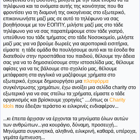
τηλέφωνα και τα ονόματα αυτής της κοινότητας που θα
φροντίσει για τη διαμονή της οικογένειας στο εξωτερικό,
επικοινωνήστε μαζί μας σε αυτό το τηλέφωνο να σας
βοηθήσουμε με τον ΕΟΠΠΥ, μιλήστε μαζί μας στο τάδε
τηλέφωνο για να σας παραπέμψουμε στον τάδε γιατρό,
υπεύθυνο του τάδε τμήματος στο τάδε Νοσοκομείο, μιλήστε
μαζί μας για να βρούμε δωρεές για αεροπορικά εισιτήρια,
είμαστε η τάδε ομάδα θα πουλήσουμε αυτό και τα έσοδα θα
διατεθούν στην προσπάθεια του παιδιού, θέλουμε την άδεια
σας για να το δημοσιεύσουμε στην ιστοσελίδα μας, θέλουμε
αφίσες για να τις βάλουμε στο σχολείο μας, θέλουμε
μετάφραση στα αγγλικά να μαζέψουμε χρήματα στο
εξωτερικό, έχουμε δημιουργήσει μια
πλατφόρμα
συγκέντρωσης χρημάτων, έχω ανοίξει μια σελίδα charity στο
εξωτερικό για να σας στείλω τα χρήματα, είμαστε ο τάδε
οργανισμός και βρίσκουμε χορηγίες" ....όπως οι
Charity
Idols
που έδειξαν τεράστιο κι ειλικρινές ενδιαφέρον...
...κι έπειτα άρχισαν να έρχονται τα μηνύματα όλων αυτών
των ανθρώπων...για κουράγιο, δύναμη, προσευχή...
Μηνύματα συγκινητικά, αληθινά, ειλικρινή, καθαρά, υπέροχα,
γεμάτα έμπνευση...