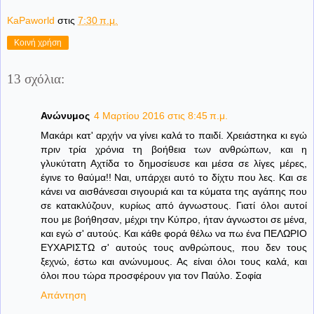
KaPaworld
στις
7:30 π.μ.
Κοινή χρήση
13 σχόλια:
Ανώνυμος
4 Μαρτίου 2016 στις 8:45 π.μ.
Mακάρι κατ' αρχήν να γίνει καλά το παιδί. Χρειάστηκα κι εγώ
πριν τρία χρόνια τη βοήθεια των ανθρώπων, και η
γλυκύτατη Αχτίδα το δημοσίευσε και μέσα σε λίγες μέρες,
έγινε το θαύμα!! Ναι, υπάρχει αυτό το δίχτυ που λες. Και σε
κάνει να αισθάνεσαι σιγουριά και τα κύματα της αγάπης που
σε κατακλύζουν, κυρίως από άγνωστους. Γιατί όλοι αυτοί
που με βοήθησαν, μέχρι την Κύπρο, ήταν άγνωστοι σε μένα,
και εγώ σ' αυτούς. Και κάθε φορά θέλω να πω ένα ΠΕΛΩΡΙΟ
ΕΥΧΑΡΙΣΤΩ σ' αυτούς τους ανθρώπους, που δεν τους
ξεχνώ, έστω και ανώνυμους. Ας είναι όλοι τους καλά, και
όλοι που τώρα προσφέρουν για τον Παύλο. Σοφία
Απάντηση