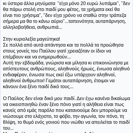
κι ύστερα άλλα μηνύματα "είχα μόνο 20 ευρώ λυπάμαι", "δεν
θα πάρω στολή στο παιδί μου φέτος, τα χρήματα εκεί θα
είναι πιο χρήσιμα", "δεν είχα χρόνο να σταθώ στην τράπεζα
σήμερα μα θα το κάνω αύριο"...ταπεινότητα, αυταπάρνηση,
αλληλοβοήθεια, ανθρωπιά...
Στην κυριολεξία μαγεύτηκα!
Σε πολλά από αυτά απάντησα και τα πολλά τα προώθησα
στους γονείς του Παύλου γιατί χρειαζόταν οι ίδιοι να
επέμβουν και να ενημερωθούν...
Αυτή την εβδομάδα, γνώρισα και μίλησα κι επικοινώνησα με
απίστευτους ανθρώπους, αληθινούς ήρωες, ένιωσα αληθινό
ενδιαφέρον, ένιωσα πως εκεί έξω υπάρχουν αληθινοί,
αληθινοί άνθρωποι! Γεμάτοι αυταπάρνηση, έτοιμοι να
κάνουν ένα ξένο παιδί δικό τους...
Ο Παύλος δεν είναι δικό μου παιδί. Δεν έχω κανένα δικαίωμα
να οικειοποιηθώ έναν ξένο πόνο γιατί η αλήθεια είναι πως
κανείς από εμάς παρόλο που κατανοούμε δεν μπορούμε να
νιώσουμε στο ελάχιστο, το φόβο, την αγωνία, τον πόνο, τη
θλίψη, το θυμό ενός γονιού που νιώθει να απειλείται το παιδί
του...