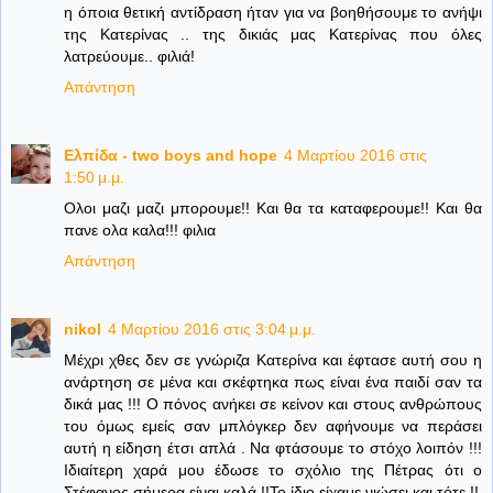
η όποια θετική αντίδραση ήταν για να βοηθήσουμε το ανήψι
της Κατερίνας .. της δικιάς μας Κατερίνας που όλες
λατρεύουμε.. φιλιά!
Απάντηση
Ελπίδα - two boys and hope
4 Μαρτίου 2016 στις
1:50 μ.μ.
Ολοι μαζι μαζι μπορουμε!! Και θα τα καταφερουμε!! Και θα
πανε ολα καλα!!! φιλια
Απάντηση
nikol
4 Μαρτίου 2016 στις 3:04 μ.μ.
Μέχρι χθες δεν σε γνώριζα Κατερίνα και έφτασε αυτή σου η
ανάρτηση σε μένα και σκέφτηκα πως είναι ένα παιδί σαν τα
δικά μας !!! Ο πόνος ανήκει σε κείνον και στους ανθρώπους
του όμως εμείς σαν μπλόγκερ δεν αφήνουμε να περάσει
αυτή η είδηση έτσι απλά . Να φτάσουμε το στόχο λοιπόν !!!
Ιδιαίτερη χαρά μου έδωσε το σχόλιο της Πέτρας ότι ο
Στέφανος σήμερα είναι καλά !!Το ίδιο είχαμε νιώσει και τότε !!