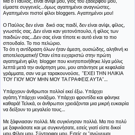
Μα ο Παύλος, είναι ανίψι μου, γιος του ξαδέρφου μου,
είμαστε συγγενείς...όμως αγαπημένοι αναγνώστες.
Αγαπημένοι πιστοί φίλοι bloggers. Αγαπημένοι μου!
Ο Παύλος δεν είναι δικό σας παιδί, δεν είναι ανίψι, φίλος,
γνωστός σας. Δεν είναι καν γειτονόπουλο, ή φίλος των
παιδιών σας...Δεν σας είναι τίποτε κι αυτό είναι το πιο
σπουδαίο. Το πιο πελώριο.
Το ότι η αντίδραση όλων ήταν άμεση, ουσιώδης, αληθινή κι
αποτελεσματική! Όταν είπα ευχαριστώ στην πρώτη
αγαπημένη φίλη blogger που κινητοποιήθηκε λίγα μόλις
λεπτά μετά την ανάρτηση μου, μου απάντησε με κεφαλαία
γράμματα, σαν να με ταρακουνούσε, "EXEΙ ΤΗΝ ΗΛΙΚΙΑ
ΤΟΥ ΓΙΟΥ ΜΟΥ ΜΗΝ ΜΟΥ ΤΑ ΓΡΑΦΕΙΣ ΑΥΤΑ"...
Υπάρχουν άνθρωποι πολλοί εκεί έξω. Υπάρχει
αγάπη.Υπάρχει νοιάξιμο. Υπάρχει φροντίδα και φάνηκε
καθαρά! Τελικά, οι άνθρωποι χρειάζονται μια μικρή ευκαιρία
να δείξουν το μεγαλείο τους...
Με ξάφνιασαν πολλά. Με συγκίνησαν πολλά. Μα πιο πολύ
με ξαφνιάσατε και με συγκινήσατε, εσείς γιατί είστε δικοί
μου.Φίλοι μου. Σύντροφοι μου. Εσείς οι "ανώνυμοι