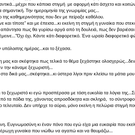
τικά...μέχρι που κάποια στιγμή με αφορμή κάτι άσχετο και κοιτών
σημαντική. Την ημερομηνία της γνωριμίας μας...
μο της καθημερινότητας που δεν με πείραξε καθόλου.
ε και τίποτε" και με έπεισα...κι εκείνη τη στιγμή η γυναίκα που στε
ης απάντησα πως θα γυρίσω αργά από τη δουλειά, πως δεν βαριέσαι 
πέμεινε..."Όχι όχι. Κάντε κάτι διαφορετικό. Ένα ωραίο διαφορετικό φι
 υπόλοιπης ημέρας...και το ξέχασα.
η μας και σκέφτηκα πως τελικά το θέμα ξεχάστηκε ολοσχερώς...δε
εν την κάναμε ξεχωριστή...
 στα δικά μας...σκέφτηκα...κι ύστερα λίγοι πριν κλείσω τα μάτια μο
 το ξεχωριστό κι εγώ προσπέρασα με τόση ευκολία τα λόγια της..
ω από τα πόδια της, χάνοντας απροσδόκητα και σκληρά, το σύντροφο
το τελευταίο. Δεν υπήρχε το αύριο, μόνο εκείνη η πελώρια στιγμή πο
νη. Ευγνωμοσύνη κι έναν πόνο που εγώ είχα μια ευκαιρία που εκείν
αγέρωχη γυναίκα που νιώθω να αγαπώ και να θαυμάζω...