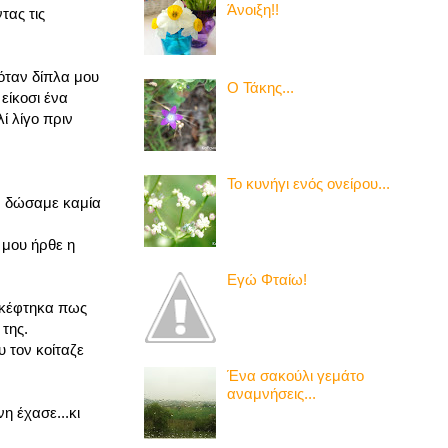
Άνοιξη!!
τας τις
κόταν δίπλα μου
Ο Τάκης...
είκοσι ένα
λί λίγο πριν
Το κυνήγι ενός ονείρου...
ν δώσαμε καμία
υ μου ήρθε η
Εγώ Φταίω!
.Σκέφτηκα πως
 της.
υ τον κοίταζε
Ένα σακούλι γεμάτο
αναμνήσεις...
η έχασε...κι