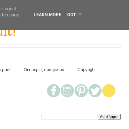
ser-agent
rate usage
LEARN MORE
GOT IT
it!
α μου!
Οι ημέρες των φίλων
Copyright