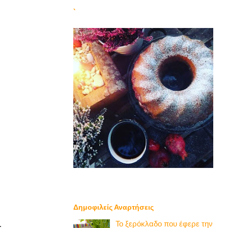
`
Δημοφιλείς Αναρτήσεις
Το ξερόκλαδο που έφερε την
.