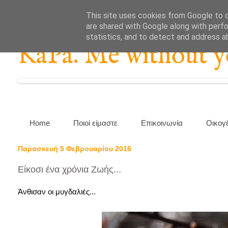
This site uses cookies from Google to de
are shared with Google along with perfo
statistics, and to detect and address a
KaPa. Me without you
Home
Ποιοί είμαστε
Επικοινωνία
Οικογ
Παρασκευή 5 Φεβρουαρίου 2016
Είκοσι ένα χρόνια Ζωής...
Άνθισαν οι μυγδαλιές...