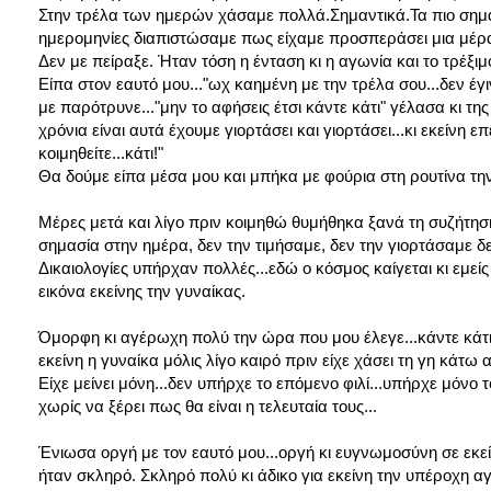
Στην τρέλα των ημερών χάσαμε πολλά.Σημαντικά.Τα πιο σημαν
ημερομηνίες διαπιστώσαμε πως είχαμε προσπεράσει μια μέρα 
Δεν με πείραξε. Ήταν τόση η ένταση κι η αγωνία και το τρέξι
Είπα στον εαυτό μου..."ωχ καημένη με την τρέλα σου...δεν έγιν
με παρότρυνε..."μην το αφήσεις έτσι κάντε κάτι" γέλασα κι τ
χρόνια είναι αυτά έχουμε γιορτάσει και γιορτάσει...κι εκείνη ε
κοιμηθείτε...κάτι!"
Θα δούμε είπα μέσα μου και μπήκα με φούρια στη ρουτίνα την
Μέρες μετά και λίγο πριν κοιμηθώ θυμήθηκα ξανά τη συζήτησ
σημασία στην ημέρα, δεν την τιμήσαμε, δεν την γιορτάσαμε δ
Δικαιολογίες υπήρχαν πολλές...εδώ ο κόσμος καίγεται κι εμείς
εικόνα εκείνης την γυναίκας.
Όμορφη κι αγέρωχη πολύ την ώρα που μου έλεγε...κάντε κάτι
εκείνη η γυναίκα μόλις λίγο καιρό πριν είχε χάσει τη γη κάτ
Είχε μείνει μόνη...δεν υπήρχε το επόμενο φιλί...υπήρχε μόνο 
χωρίς να ξέρει πως θα είναι η τελευταία τους...
Ένιωσα οργή με τον εαυτό μου...οργή κι ευγνωμοσύνη σε εκεί
ήταν σκληρό. Σκληρό πολύ κι άδικο για εκείνη την υπέροχη 