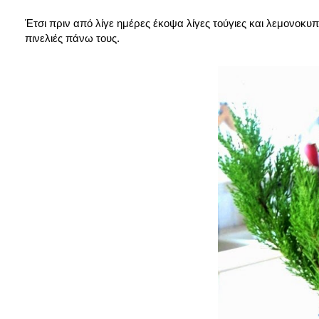
Έτσι πριν από λίγε ημέρες έκοψα λίγες τούγιες και λεμονοκυ
πινελιές πάνω τους.