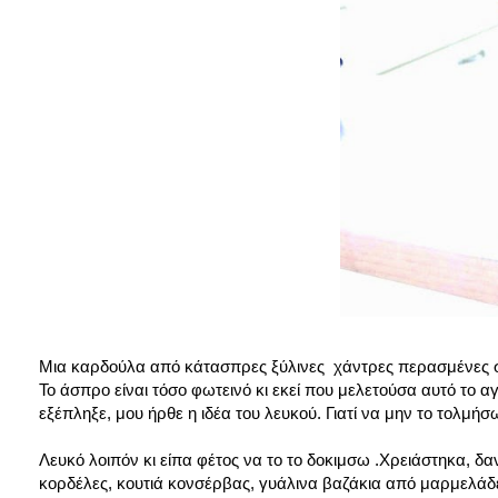
Μια καρδούλα από κάτασπρες ξύλινες χάντρες περασμένες σ
Το άσπρο είναι τόσο φωτεινό κι εκεί που μελετούσα αυτό το α
εξέπληξε, μου ήρθε η ιδέα του λευκού. Γιατί να μην το τολμήσ
Λευκό λοιπόν κι είπα φέτος να το το δοκιμσω .Χρειάστηκα, δα
κορδέλες, κουτιά κονσέρβας, γυάλινα βαζάκια από μαρμελάδε