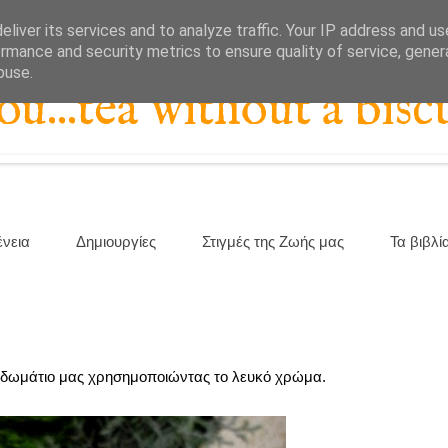
liver its services and to analyze traffic. Your IP address and u
rmance and security metrics to ensure quality of service, gene
buse.
...tea without a biscu
ένεια
Δημιουργίες
Στιγμές της Ζωής μας
Τα βιβλί
νοδωμάτιο μας χρησημοποιώντας το λευκό χρώμα.