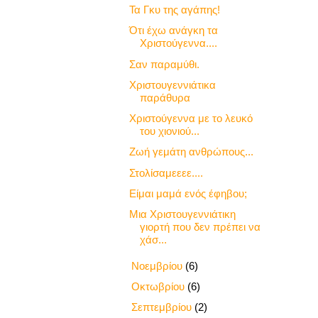
Τα Γκυ της αγάπης!
Ότι έχω ανάγκη τα
Χριστούγεννα....
Σαν παραμύθι.
Χριστουγεννιάτικα
παράθυρα
Χριστούγεννα με το λευκό
του χιονιού...
Ζωή γεμάτη ανθρώπους...
Στολίσαμεεεε....
Είμαι μαμά ενός έφηβου;
Μια Χριστουγεννιάτικη
γιορτή που δεν πρέπει να
χάσ...
►
Νοεμβρίου
(6)
►
Οκτωβρίου
(6)
►
Σεπτεμβρίου
(2)