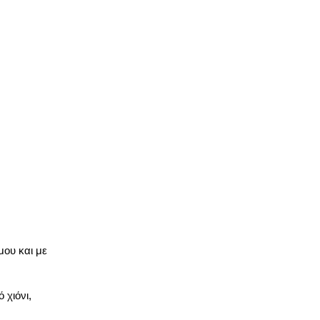
μου και με
 χιόνι,