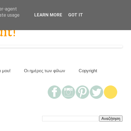
ser-agent
rate usage
LEARN MORE
GOT IT
it!
α μου!
Οι ημέρες των φίλων
Copyright