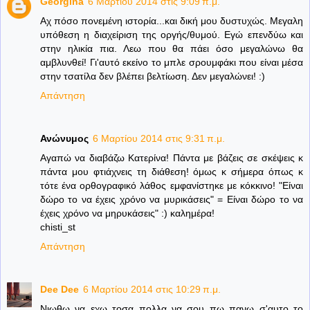
Georgina
6 Μαρτίου 2014 στις 9:09 π.μ.
Αχ πόσο πονεμένη ιστορία...και δική μου δυστυχώς. Μεγαλη
υπόθεση η διαχείριση της οργής/θυμού. Εγώ επενδύω και
στην ηλικία πια. Λεω που θα πάει όσο μεγαλώνω θα
αμβλυνθεί! Γι'αυτό εκείνο το μπλε σρουμφάκι που είναι μέσα
στην τσατίλα δεν βλέπει βελτίωση. Δεν μεγαλώνει! :)
Απάντηση
Ανώνυμος
6 Μαρτίου 2014 στις 9:31 π.μ.
Αγαπώ να διαβάζω Κατερίνα! Πάντα με βάζεις σε σκέψεις κ
πάντα μου φτιάχνεις τη διάθεση! όμως κ σήμερα όπως κ
τότε ένα ορθογραφικό λάθος εμφανίστηκε με κόκκινο! "Είναι
δώρο το να έχεις χρόνο να μυρικάσεις" = Είναι δώρο το να
έχεις χρόνο να μηρυκάσεις" :) καλημέρα!
chisti_st
Απάντηση
Dee Dee
6 Μαρτίου 2014 στις 10:29 π.μ.
Νιωθω να εχω τοσα πολλα να σου πω πανω σ'αυτο το