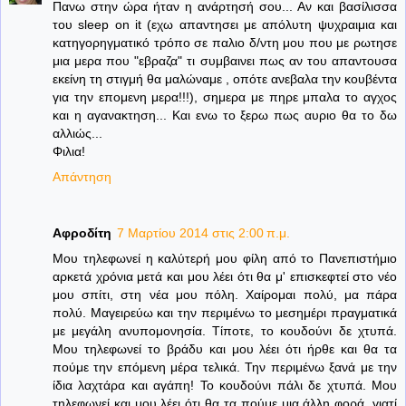
Πανω στην ώρα ήταν η ανάρτησή σου... Αν και βασίλισσα
του sleep on it (εχω απαντησει με απόλυτη ψυχραιμια και
κατηγορηγματικό τρόπο σε παλιο δ/ντη μου που με ρωτησε
μια μερα που "εβραζα" τι συμβαινει πως αν του απαντουσα
εκείνη τη στιγμή θα μαλώναμε , οπότε ανεβαλα την κουβέντα
για την επομενη μερα!!!), σημερα με πηρε μπαλα το αγχος
και η αγανακτηση... Και ενω το ξερω πως αυριο θα το δω
αλλιώς...
Φιλια!
Απάντηση
Αφροδίτη
7 Μαρτίου 2014 στις 2:00 π.μ.
Μου τηλεφωνεί η καλύτερή μου φίλη από το Πανεπιστήμιο
αρκετά χρόνια μετά και μου λέει ότι θα μ' επισκεφτεί στο νέο
μου σπίτι, στη νέα μου πόλη. Χαίρομαι πολύ, μα πάρα
πολύ. Μαγειρεύω και την περιμένω το μεσημέρι πραγματικά
με μεγάλη ανυπομονησία. Τίποτε, το κουδούνι δε χτυπά.
Μου τηλεφωνεί το βράδυ και μου λέει ότι ήρθε και θα τα
πούμε την επόμενη μέρα τελικά. Την περιμένω ξανά με την
ίδια λαχτάρα και αγάπη! Το κουδούνι πάλι δε χτυπά. Μου
τηλεφωνεί και μου λέει ότι θα τα πούμε μια άλλη φορά, γιατί