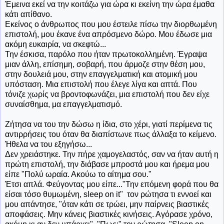
Έμεινα εκεί να την κοιτάζω για ώρα κι εκείνη την ώρα έμαθα
κάτι απίθανο.
Εκείνος ο άνθρωπος που μου έστειλε πίσω την διορθωμένη
επιστολή, μου έκανε ένα απρόσμενο δώρο. Μου έδωσε μια
ακόμη ευκαιρία, να σκεφτώ...
Την έσκισα, παρόλο που ήταν πρωτοκολλημένη. Έγραψα
μιαν άλλη, επίσημη, σοβαρή, που άρμοζε στην θέση μου,
στην δουλειά μου, στην επαγγελματική και ατομική μου
υπόσταση. Μια επιστολή που έλεγε λίγα και απτά. Που
τόνιζε χωρίς να βροντοφωνάζει, μια επιστολή που δεν είχε
συναίσθημα, μα επαγγελματισμό.
Ζήτησα να του την δώσω η ίδια, στο χέρι, γιατί περίμενα τις
αντιρρήσεις του όταν θα διαπίστωνε πως άλλαξα το κείμενο.
Ήθελα να του εξηγήσω...
Δεν χρειάστηκε. Την πήρε χαμογελαστός, σαν να ήταν αυτή η
πρώτη επιστολή, την διάβασε μπροστά μου και ήρεμα μου
είπε "Πολύ ωραία. Ακούω το αίτημα σου."
Έτσι απλά. Φεύγοντας μου είπε..."Την επόμενη φορά που θα
είσαι τόσο θυμωμένη, sleep on it" τον ρώτησα τι εννοεί και
μου απάντησε, "όταν κάτι σε τρώει, μην παίρνεις βιαστικές
αποφάσεις. Μην κάνεις βιαστικές κινήσεις. Αγόρασε χρόνο,