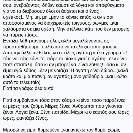
σου, ανεβάζοντας δήθεν καυστικά λόγια και αποφθέγματα
για να τα διαβάσουν όλοι οι άσχετοι και ο ένας
σχετικός!...Μη, μη, μη...μην το κάνεις εκτός κι αν είσαι
αποφασισμένος να διαχειριστείς τριγμούς, ρωγμές...και
χαλάσματα σε μια σχέση. Μην στέλνεις κάτι που δεν μπορείς
να πάρεις πίσω...
Εντάξει λάθη κάνουμε όλοι, αλλά μεγαλώνοντας ας
προσπαθήσουμε τουλάχιστο να τα ελαχιστοποιήσουμε.
Από την άλλη αν θέλεις να στείλεις αγάπη με ένα γράμμα, ε!
τότε ναι τότε κάνε το, πάρε το ρίσκο γιατί η αγάπη...δεν είναι
ποτέ σπατάλη, όσο κι αν μπορεί να είναι λάθος!...όσο κι αν
είμαι εγώ λάθος...δεν με νοιάζει. Η αγάπη είναι δώρο...(καλά
κράτα και μια πισινή, αν αγαπάς μόνο γαϊδούρια...και ψάξτο
αυτό το τελευταίο).
Γιατί τα γράφω όλα αυτά;
Γιατί συμβαίνουν τόσα στον κόσμο κι είναι τόσο παράξενες
οι μέρες που ζούμε. Μέρες ξένες. Άνθρωποι που γίνονται
ξένοι. Λόγια ξένα. Ξένη πατρίδα. Μέχρι κι ο εαυτός σου ώρες
ώρες, φαντάζει ξένος.
Μπορώ να είμαι θυμωμένη...ναι αντέχω τον θυμό, χωρίς