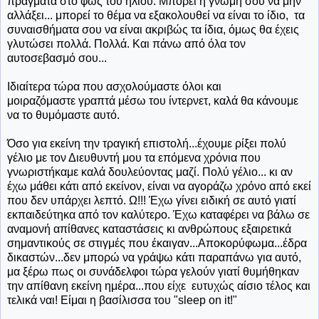
πράγματα στο φως του ήλιου. Μπορεί η γνώμη σου να μην
αλλάξει... μπορεί το θέμα να εξακολουθεί να είναι το ίδιο, τα
συναισθήματα σου να είναι ακριβώς τα ίδια, όμως θα έχεις
γλυτώσει πολλά. Πολλά. Και πάνω από όλα τον
αυτοσεβασμό σου...
Ιδιαίτερα τώρα που ασχολούμαστε όλοι και
μοιραζόμαστε γραπτά μέσω του ίντερνετ, καλά θα κάνουμε
να το θυμόμαστε αυτό.
Όσο για εκείνη την τραγική επιστολή...έχουμε ρίξει πολύ
γέλιο με τον Διευθυντή μου τα επόμενα χρόνια που
γνωριστήκαμε καλά δουλεύοντας μαζί. Πολύ γέλιο... κι αν
έχω μάθει κάτι από εκείνον, είναι να αγοράζω χρόνο από εκεί
που δεν υπάρχει λεπτό. Ω!!! Έχω γίνει ειδική σε αυτό γιατί
εκπαιδεύτηκα από τον καλύτερο. Έχω καταφέρει να βάλω σε
αναμονή απίθανες καταστάσεις κι ανθρώπους εξαιρετικά
σημαντικούς σε στιγμές που έκαιγαν...Αποκορύφωμα...έδρα
δικαστών...δεν μπορώ να γράψω κάτι παραπάνω για αυτό,
μα ξέρω πως οι συνάδελφοι τώρα γελούν γιατί θυμήθηκαν
την απίθανη εκείνη ημέρα...που είχε ευτυχώς αίσιο τέλος και
τελικά ναι! Είμαι η βασίλισσα του "sleep on it!"