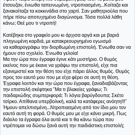
έτσουζαν, ένιωθα ταπεινωμένη, ντροπιασμένη...Κοίταζα και
ξανακοίταζα τα κοκκινάδια στο χαρτί. Σαν μαθητριούλα που
πήρε πίσω αποτυχημένο διαγώνισμα. Τόσα πολλά λάθη
κάνω; Θεέ μου τι ντροπή!
Κατέβηκα στο γραφείο μου κι άρχισα αργά και με βαριά
πληγωμένη καρδιά, με κατακρεουργημένο εγωισμό
να καθαρογράφω την διορθωμένη επιστολή. Ένιωθα σαν να
ήμουν στο σχολείο. Ένιωθα γελοία!
Μα την ώρα που έγραφα έγινε κάτι μυστήριο. Ο θυμός
εκείνος που με έκανε να γράψω την επιστολή, είχε πια
εξανεμιστεί και την θέση του είχε πάρει άλλος θυμός. Θυμός
προς τον εαυτό μου που με είχα φέρει σε αυτή τη θέση.
Έγραφα λοιπόν και την ώρα που έγραφα, ξαναδιαβάζοντας
την επιστολή σκέφτηκα "Μα τι βλακείες γράφω; Τι
παιδαριώδης συμπεριφορά; Τι λόγια βαρύγδουπα; Σκέτο
τσίρκο. Απίθανα υπερβολική, καλά τα κατάφερες ανόητη!!!"
Ήμουν απελπισμένη...Ντροπιασμένη από τον ίδιο μου τον
εαυτό αυτή τη φορά. Ο θυμός μου με είχε κάνει μικρή. Πως
διάολο τα έγραψα όλα αυτά και τι θα κάνω τώρα που
ντρέπομαι να δώσω ξανά αυτή την παιδιάστικη επιστολή;