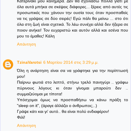
Κατερινάκι μου καλημερα. Δεν θα σχολιάσω πολλά γιατί με
όλα αυτά μπήκα σε σκέψεις διάφορες... ξέρεις από αυτές τις
προσωπικές που χάνουν την ουσία τους όταν προσπαθείς
να τις γράψεις σε δύο σειρές! Εγώ πάλι θα μείνω ... στο ότι
όλα στη ζωή είναι σχετικά. Το λέω συνέχει αλλά δεν ήξερα σε
ποιον ανήκει! Τον ευχαριστώ και αυτόν αλλά και εσένα που
μου το έμαθες! Κάλη
Απάντηση
TzinaVarotsi
6 Μαρτίου 2014 στις 3:29 μ.μ.
Όλη η ανάρτηση είναι σα να γράφτηκε για την περίπτωσή
μου!
Παίρνω φωτιά στο λεπτό, στήνω τρελό πανηγύρι .. γράφω
πύρινους λόγους κι όταν γίνομαι μπαρούτι δεν ..
συμμαζεύομαι με τίποτα!
Υπόσχομαι όμως να προσπαθήσω να κάνω πράξη το
"sleep on it", (άραγε άλλάζει ο άνθρωπος;..)
Γράψε κάτι και γι' αυτό.. θα είναι πολύ ενδιαφέρον!
Φιλί!
Απάντηση