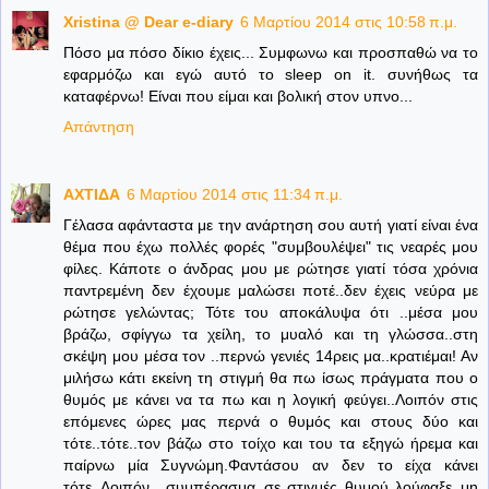
Xristina @ Dear e-diary
6 Μαρτίου 2014 στις 10:58 π.μ.
Πόσο μα πόσο δίκιο έχεις... Συμφωνω και προσπαθώ να το
εφαρμόζω και εγώ αυτό το sleep on it. συνήθως τα
καταφέρνω! Είναι που είμαι και βολική στον υπνο...
Απάντηση
ΑΧΤΙΔΑ
6 Μαρτίου 2014 στις 11:34 π.μ.
Γέλασα αφάνταστα με την ανάρτηση σου αυτή γιατί είναι ένα
θέμα που έχω πολλές φορές "συμβουλέψει" τις νεαρές μου
φίλες. Κάποτε ο άνδρας μου με ρώτησε γιατί τόσα χρόνια
παντρεμένη δεν έχουμε μαλώσει ποτέ..δεν έχεις νεύρα με
ρώτησε γελώντας; Τότε του αποκάλυψα ότι ..μέσα μου
βράζω, σφίγγω τα χείλη, το μυαλό και τη γλώσσα..στη
σκέψη μου μέσα τον ..περνώ γενιές 14ρεις μα..κρατιέμαι! Αν
μιλήσω κάτι εκείνη τη στιγμή θα πω ίσως πράγματα που ο
θυμός με κάνει να τα πω και η λογική φεύγει..Λοιπόν στις
επόμενες ώρες μας περνά ο θυμός και στους δύο και
τότε..τότε..τον βάζω στο τοίχο και του τα εξηγώ ήρεμα και
παίρνω μία Συγνώμη.Φαντάσου αν δεν το είχα κάνει
τότε..Λοιπόν ..συμπέρασμα..σε στιγμές θυμού λούφαξε..μη