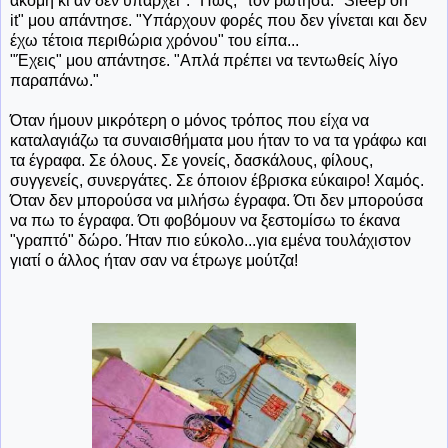
ακόμη κι αν δεν υπάρχει". "Πως;" τον ρώτησα. "Sleep on
it" μου απάντησε. "Υπάρχουν φορές που δεν γίνεται και δεν
έχω τέτοια περιθώρια χρόνου" του είπα...
"Έχεις" μου απάντησε. "Απλά πρέπει να τεντωθείς λίγο
παραπάνω."
Όταν ήμουν μικρότερη ο μόνος τρόπος που είχα να
καταλαγιάζω τα συναισθήματα μου ήταν το να τα γράφω και
τα έγραφα. Σε όλους. Σε γονείς, δασκάλους, φίλους,
συγγενείς, συνεργάτες. Σε όποιον έβρισκα εύκαιρο! Χαμός.
Όταν δεν μπορούσα να μιλήσω έγραφα. Ότι δεν μπορούσα
να πω το έγραφα. Ότι φοβόμουν να ξεστομίσω το έκανα
"γραπτό" δώρο. Ήταν πιο εύκολο...για εμένα τουλάχιστον
γιατί ο άλλος ήταν σαν να έτρωγε μούτζα!