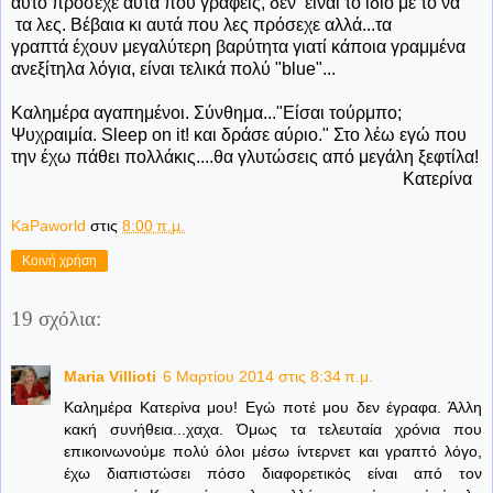
αυτό πρόσεχε αυτά που γράφεις, δεν είναι το ίδιο με το να
τα λες. Βέβαια κι αυτά που λες πρόσεχε αλλά...τα
γραπτά έχουν μεγαλύτερη βαρύτητα γιατί κάποια γραμμένα
ανεξίτηλα λόγια, είναι τελικά πολύ "blue"...
Καλημέρα αγαπημένοι. Σύνθημα..."Είσαι τούρμπο;
Ψυχραιμία. Sleep on it! και δράσε αύριο." Στο λέω εγώ που
την έχω πάθει πολλάκις....θα γλυτώσεις από μεγάλη ξεφτίλα!
Κατερίνα
KaPaworld
στις
8:00 π.μ.
Κοινή χρήση
19 σχόλια:
Maria Villioti
6 Μαρτίου 2014 στις 8:34 π.μ.
Καλημέρα Κατερίνα μου! Εγώ ποτέ μου δεν έγραφα. Άλλη
κακή συνήθεια...χαχα. Όμως τα τελευταία χρόνια που
επικοινωνούμε πολύ όλοι μέσω ίντερνετ και γραπτό λόγο,
έχω διαπιστώσει πόσο διαφορετικός είναι από τον