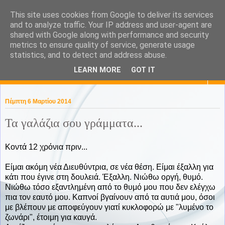
This site uses cookies from Google to deliver its services
KaPa. Me without you...tea
and to analyze traffic. Your IP address and user-agent are
shared with Google along with performance and security
without a biscuit!
metrics to ensure quality of service, generate usage
statistics, and to detect and address abuse.
LEARN MORE
GOT IT
▼
Πέμπτη 6 Μαρτίου 2014
Τα γαλάζια σου γράμματα...
Κοντά 12 χρόνια πριν...
Είμαι ακόμη νέα Διευθύντρια, σε νέα θέση. Είμαι έξαλλη για
κάτι που έγινε στη δουλειά. Έξαλλη. Νιώθω οργή, θυμό.
Νιώθω τόσο εξαντλημένη από το θυμό μου που δεν ελέγχω
πια τον εαυτό μου. Καπνοί βγαίνουν από τα αυτιά μου, όσοι
με βλέπουν με αποφεύγουν γιατί κυκλοφορώ με "λυμένο το
ζωνάρι", έτοιμη για καυγά.