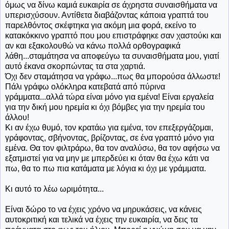
όμως να δίνω καμιά ευκαιρία σε άχρηστα συναισθήματα να
υπερισχύσουν. Αντίθετα διαβάζοντας κάποια γραπτά του
παρελθόντος σκέφτηκα για ακόμη μια φορά, εκείνο το
κατακόκκινο γραπτό που μου επιστράφηκε σαν χαστούκι και
αν και εξακολουθώ να κάνω πολλά ορθογραφικά
λάθη...σταμάτησα να αποφεύγω τα συναισθήματα μου, γιατί
αυτό έκανα σκορπώντας τα στα χαρτιά.
Όχι δεν σταμάτησα να γράφω...πως θα μπορούσα άλλωστε!
Πάλι γράφω ολόκληρα κατεβατά από πύρινα
γράμματα...αλλά τώρα είναι μόνο για εμένα! Είναι εργαλεία
για την δική μου ηρεμία κι όχι βόμβες για την ηρεμία του
άλλου!
Κι αν έχω θυμό, τον κρατάω για εμένα, τον επεξεργάζομαι,
γράφοντας, σβήνοντας, βρίζοντας, σε ένα γραπτό μόνο για
εμένα. Θα τον φιλτράρω, θα τον αναλύσω, θα τον αφήσω να
εξατμιστεί για να μην με μπερδεύει κι όταν θα έχω κάτι να
πω, θα το πω πια κατάματα με λόγια κι όχι με γράμματα.
Κι αυτό το λέω ωριμότητα...
Είναι δώρο το να έχεις χρόνο να μηρυκάσεις, να κάνεις
αυτοκριτική και τελικά να έχεις την ευκαιρία, να δεις τα