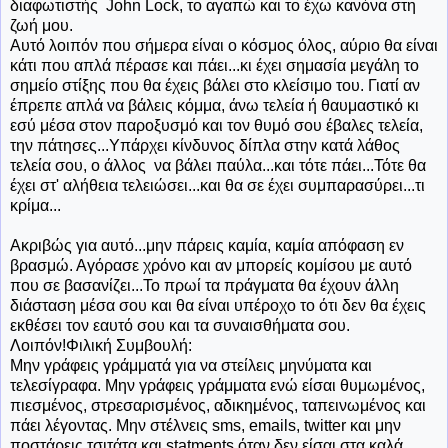
διαφωτιστής John Lock, το αγαπώ και το έχω κανόνα στη
ζωή μου.
Αυτό λοιπόν που σήμερα είναι ο κόσμος όλος, αύριο θα είναι
κάτι που απλά πέρασε και πάει...κι έχει σημασία μεγάλη το
σημείο στίξης που θα έχεις βάλει στο κλείσιμο του. Γιατί αν
έπρεπε απλά να βάλεις κόμμα, άνω τελεία ή θαυμαστικό κι
εσύ μέσα στον παροξυσμό και τον θυμό σου έβαλες τελεία,
την πάτησες...Υπάρχει κίνδυνος δίπλα στην κατά λάθος
τελεία σου, ο άλλος να βάλει παύλα...και τότε πάει...Τότε θα
έχει στ' αλήθεια τελειώσει...και θα σε έχει συμπαρασύρει...τι
κρίμα...
Ακριβώς για αυτό...μην πάρεις καμία, καμία απόφαση εν
βρασμώ. Αγόρασε χρόνο και αν μπορείς κομίσου με αυτό
που σε βασανίζει...Το πρωί τα πράγματα θα έχουν άλλη
διάσταση μέσα σου και θα είναι υπέροχο το ότι δεν θα έχεις
εκθέσει τον εαυτό σου και τα συναισθήματα σου.
Λοιπόν!Φιλική Συμβουλή:
Μην γράφεις γράμματά για να στείλεις μηνύματα και
τελεσίγραφα. Μην γράφεις γράμματα ενώ είσαι θυμωμένος,
πιεσμένος, στρεσαρισμένος, αδικημένος, ταπεινωμένος και
πάει λέγοντας. Μην στέλνεις sms, emails, twitter και μην
ποστάρεις τσιτάτα και statments όταν δεν είσαι στα καλά