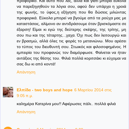
προφορικό. Και αυτό που λες, αλλά και γιατί μπορεί εύκολα
να παρεξηγηθούν τα λόγια σου, αφού δεν υπάρχει η χροιά
της φωνής, το ύφος,η εξήγηση που θα δώσεις μιλώντας
προφορικά. Εύκολα μπορεί να βγούμε από τα ρούχα μας με
καταστάσεις, αλίμονο αν αντιδράσουμε όταν βρισκόμαστε σε
έξαρση! Είμαι κι εγώ της δεύτερης σκέψης, της τρίτης, μη
σου πω και της τέταρτης...χαχα. Όχι πως δεν λειτουργώ και
εν βρασμώ, αλλά όλες τις φορές το μετανιώνω. Μου αρέσει
το τύπος του διευθυντή σου. Στωικός και φιλοσοφημένος. Η
εμπειρία του προφανώς τον διαμόρφωσε. Φαίνεται να ήταν
αντάξιος της θέσης του. Φιλιά πολλά κοριτσάκι κι εύχομαι να
σας δω κι από κοντά!
Απάντηση
Ελπίδα - two boys and hope
6 Μαρτίου 2014 στις
9:05 π.μ.
καλημέρα Κατερίνα μου!! Αφιέρωσες πάλι.. πολλά φιλιά
Απάντηση