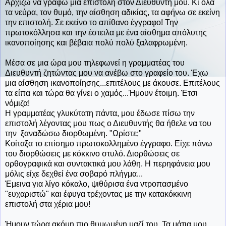
Αρχίζω να γράφω μια επιστολή στον Διευθυντή μου. Κι όλα
τα νεύρα, τον θυμό, την αίσθηση αδικίας, τα αφήνω σε εκείνη
την επιστολή. Σε εκείνο το απίθανο έγγραφο! Την
πρωτοκόλλησα και την έστειλα με ένα αίσθημα απόλυτης
ικανοποίησης και βέβαια πολύ πολύ ξαλαφρωμένη.
Μέσα σε μια ώρα μου τηλεφωνεί η γραμματέας του
Διευθυντή ζητώντας μου να ανέβω στο γραφείο του. Έχω
μια αίσθηση ικανοποίησης...επιτέλους με άκουσε. Επιτέλους
τα είπα και τώρα θα γίνει ο χαμός...Ήμουν έτοιμη. Έτσι
νόμιζα!
Η γραμματέας γλυκύτατη πάντα, μου έδωσε πίσω την
επιστολή λέγοντας μου πως ο Διευθυντής θα ήθελε να του
την ξαναδώσω διορθωμένη. "Ωρίστε;"
Κοίταξα το επίσημο πρωτοκολλημένο έγγραφο. Είχε πάνω
του διορθώσεις με κόκκινο στυλό. Διορθώσεις σε
ορθογραφικά και συντακτικά μου λάθη. Η περηφάνεια μου
μόλις είχε δεχθεί ένα σοβαρό πλήγμα...
Έμεινα για λίγο κόκαλο, ψιθύρισα ένα ντροπασμένο
"ευχαριστώ" και έφυγα τρέχοντας με την κατακόκκινη
επιστολή στα χέρια μου!
Ήμουν τώρα ακόμη πιο θυμωμένη μαζί του. Τα μάτια μου