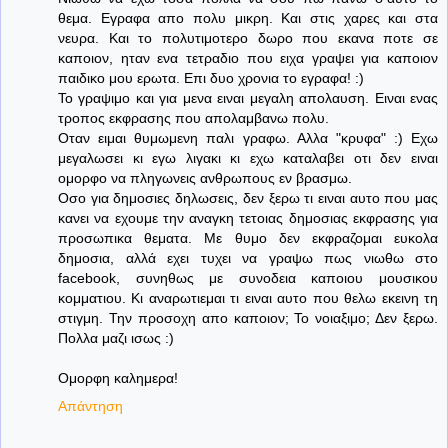
θεμα. Εγραφα απο πολυ μικρη. Και στις χαρες και στα
νευρα. Και το πολυτιμοτερο δωρο που εκανα ποτε σε
καποιον, ηταν ενα τετραδιο που ειχα γραψει για καποιον
παιδικο μου ερωτα. Επι δυο χρονια το εγραφα! :)
Το γραψιμο και για μενα ειναι μεγαλη απολαυση. Ειναι ενας
τροπος εκφρασης που απολαμβανω πολυ.
Οταν ειμαι θυμωμενη παλι γραφω. Αλλα "κρυφα" :) Εχω
μεγαλωσει κι εγω λιγακι κι εχω καταλαβει οτι δεν ειναι
ομορφο να πληγωνεις ανθρωπους εν βρασμω.
Οσο για δημοσιες δηλωσεις, δεν ξερω τι ειναι αυτο που μας
κανει να εχουμε την αναγκη τετοιας δημοσιας εκφρασης για
προσωπικα θεματα. Με θυμο δεν εκφραζομαι ευκολα
δημοσια, αλλά εχει τυχει να γραψω πως νιωθω στο
facebook, συνηθως με συνοδεια καποιου μουσικου
κομματιου. Κι αναρωτιεμαι τι ειναι αυτο που θελω εκεινη τη
στιγμη. Την προσοχη απο καποιον; Το νοιαξιμο; Δεν ξερω.
Πολλα μαζι ισως :)
Ομορφη καλημερα!
Απάντηση