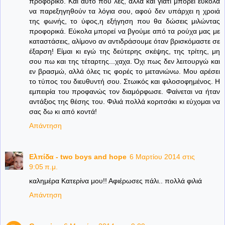
προφορικό. Και αυτό που λες, αλλά και γιατί μπορεί εύκολα
να παρεξηγηθούν τα λόγια σου, αφού δεν υπάρχει η χροιά
της φωνής, το ύφος,η εξήγηση που θα δώσεις μιλώντας
προφορικά. Εύκολα μπορεί να βγούμε από τα ρούχα μας με
καταστάσεις, αλίμονο αν αντιδράσουμε όταν βρισκόμαστε σε
έξαρση! Είμαι κι εγώ της δεύτερης σκέψης, της τρίτης, μη
σου πω και της τέταρτης...χαχα. Όχι πως δεν λειτουργώ και
εν βρασμώ, αλλά όλες τις φορές το μετανιώνω. Μου αρέσει
το τύπος του διευθυντή σου. Στωικός και φιλοσοφημένος. Η
εμπειρία του προφανώς τον διαμόρφωσε. Φαίνεται να ήταν
αντάξιος της θέσης του. Φιλιά πολλά κοριτσάκι κι εύχομαι να
σας δω κι από κοντά!
Απάντηση
Ελπίδα - two boys and hope
6 Μαρτίου 2014 στις
9:05 π.μ.
καλημέρα Κατερίνα μου!! Αφιέρωσες πάλι.. πολλά φιλιά
Απάντηση