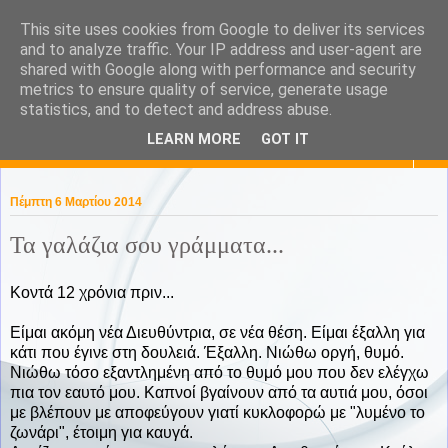
This site uses cookies from Google to deliver its services
KaPa. Me without you...tea
and to analyze traffic. Your IP address and user-agent are
shared with Google along with performance and security
without a biscuit!
metrics to ensure quality of service, generate usage
statistics, and to detect and address abuse.
LEARN MORE
GOT IT
▼
Πέμπτη 6 Μαρτίου 2014
Τα γαλάζια σου γράμματα...
Κοντά 12 χρόνια πριν...
Είμαι ακόμη νέα Διευθύντρια, σε νέα θέση. Είμαι έξαλλη για
κάτι που έγινε στη δουλειά. Έξαλλη. Νιώθω οργή, θυμό.
Νιώθω τόσο εξαντλημένη από το θυμό μου που δεν ελέγχω
πια τον εαυτό μου. Καπνοί βγαίνουν από τα αυτιά μου, όσοι
με βλέπουν με αποφεύγουν γιατί κυκλοφορώ με "λυμένο το
ζωνάρι", έτοιμη για καυγά.