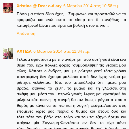
Xristina @ Dear e-diary
6 Μαρτίου 2014 στις 10:58 π.μ.
Πόσο μα πόσο δίκιο έχεις... Συμφωνω και προσπαθώ να το
εφαρμόζω και εγώ αυτό το sleep on it. συνήθως τα
καταφέρνω! Είναι που είμαι και βολική στον υπνο...
Απάντηση
ΑΧΤΙΔΑ
6 Μαρτίου 2014 στις 11:34 π.μ.
Γέλασα αφάνταστα με την ανάρτηση σου αυτή γιατί είναι ένα
θέμα που έχω πολλές φορές "συμβουλέψει" τις νεαρές μου
φίλες. Κάποτε ο άνδρας μου με ρώτησε γιατί τόσα χρόνια
παντρεμένη δεν έχουμε μαλώσει ποτέ..δεν έχεις νεύρα με
ρώτησε γελώντας; Τότε του αποκάλυψα ότι ..μέσα μου
βράζω, σφίγγω τα χείλη, το μυαλό και τη γλώσσα..στη
σκέψη μου μέσα τον ..περνώ γενιές 14ρεις μα..κρατιέμαι! Αν
μιλήσω κάτι εκείνη τη στιγμή θα πω ίσως πράγματα που ο
θυμός με κάνει να τα πω και η λογική φεύγει..Λοιπόν στις
επόμενες ώρες μας περνά ο θυμός και στους δύο και
τότε..τότε..τον βάζω στο τοίχο και του τα εξηγώ ήρεμα και
παίρνω μία Συγνώμη.Φαντάσου αν δεν το είχα κάνει
τότε..Λοιπόν ..συμπέρασμα..σε στιγμές θυμού λούφαξε..μη