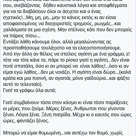
σου, ανεβάζοντας δήθεν καυστικά λόγια και αποφθέγματα
για να τα διαβάσουν όλοι οι άσχετοι και ο ένας
σχετικός!...Μη, μη, μη...μην το κάνεις εκτός κι αν είσαι
αποφασισμένος να διαχειριστείς τριγμούς, ρωγμές...και
χαλάσματα σε μια σχέση. Μην στέλνεις κάτι που δεν μπορείς
να πάρεις πίσω...
Εντάξει λάθη κάνουμε όλοι, αλλά μεγαλώνοντας ας
προσπαθήσουμε τουλάχιστο να τα ελαχιστοποιήσουμε.
Από την άλλη αν θέλεις να στείλεις αγάπη με ένα γράμμα, ε!
τότε ναι τότε κάνε το, πάρε το ρίσκο γιατί η αγάπη...δεν είναι
ποτέ σπατάλη, όσο κι αν μπορεί να είναι λάθος!...όσο κι αν
είμαι εγώ λάθος...δεν με νοιάζει. Η αγάπη είναι δώρο...(καλά
κράτα και μια πισινή, αν αγαπάς μόνο γαϊδούρια...και ψάξτο
αυτό το τελευταίο).
Γιατί τα γράφω όλα αυτά;
Γιατί συμβαίνουν τόσα στον κόσμο κι είναι τόσο παράξενες
οι μέρες που ζούμε. Μέρες ξένες. Άνθρωποι που γίνονται
ξένοι. Λόγια ξένα. Ξένη πατρίδα. Μέχρι κι ο εαυτός σου ώρες
ώρες, φαντάζει ξένος.
Μπορώ να είμαι θυμωμένη...ναι αντέχω τον θυμό, χωρίς