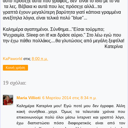
αυτό πρόσεχε αυτά που γράφεις, δεν είναι το ίδιο με το να
τα λες. Βέβαια κι αυτά που λες πρόσεχε αλλά...τα
γραπτά έχουν μεγαλύτερη βαρύτητα γιατί κάποια γραμμένα
ανεξίτηλα λόγια, είναι τελικά πολύ "blue"...
Καλημέρα αγαπημένοι. Σύνθημα..."Είσαι τούρμπο;
Ψυχραιμία. Sleep on it! και δράσε αύριο." Στο λέω εγώ που
την έχω πάθει πολλάκις....θα γλυτώσεις από μεγάλη ξεφτίλα!
Κατερίνα
KaPaworld
στις
8:00 π.μ.
Κοινή χρήση
19 σχόλια:
Maria Villioti
6 Μαρτίου 2014 στις 8:34 π.μ.
Καλημέρα Κατερίνα μου! Εγώ ποτέ μου δεν έγραφα. Άλλη
κακή συνήθεια...χαχα. Όμως τα τελευταία χρόνια που
επικοινωνούμε πολύ όλοι μέσω ίντερνετ και γραπτό λόγο,
έχω διαπιστώσει πόσο διαφορετικός είναι από τον