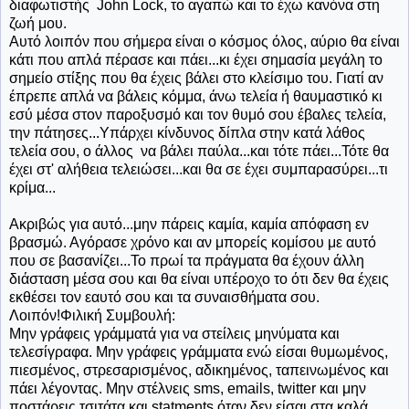
διαφωτιστής John Lock, το αγαπώ και το έχω κανόνα στη
ζωή μου.
Αυτό λοιπόν που σήμερα είναι ο κόσμος όλος, αύριο θα είναι
κάτι που απλά πέρασε και πάει...κι έχει σημασία μεγάλη το
σημείο στίξης που θα έχεις βάλει στο κλείσιμο του. Γιατί αν
έπρεπε απλά να βάλεις κόμμα, άνω τελεία ή θαυμαστικό κι
εσύ μέσα στον παροξυσμό και τον θυμό σου έβαλες τελεία,
την πάτησες...Υπάρχει κίνδυνος δίπλα στην κατά λάθος
τελεία σου, ο άλλος να βάλει παύλα...και τότε πάει...Τότε θα
έχει στ' αλήθεια τελειώσει...και θα σε έχει συμπαρασύρει...τι
κρίμα...
Ακριβώς για αυτό...μην πάρεις καμία, καμία απόφαση εν
βρασμώ. Αγόρασε χρόνο και αν μπορείς κομίσου με αυτό
που σε βασανίζει...Το πρωί τα πράγματα θα έχουν άλλη
διάσταση μέσα σου και θα είναι υπέροχο το ότι δεν θα έχεις
εκθέσει τον εαυτό σου και τα συναισθήματα σου.
Λοιπόν!Φιλική Συμβουλή:
Μην γράφεις γράμματά για να στείλεις μηνύματα και
τελεσίγραφα. Μην γράφεις γράμματα ενώ είσαι θυμωμένος,
πιεσμένος, στρεσαρισμένος, αδικημένος, ταπεινωμένος και
πάει λέγοντας. Μην στέλνεις sms, emails, twitter και μην
ποστάρεις τσιτάτα και statments όταν δεν είσαι στα καλά