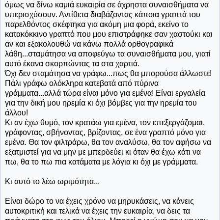
όμως να δίνω καμιά ευκαιρία σε άχρηστα συναισθήματα να
υπερισχύσουν. Αντίθετα διαβάζοντας κάποια γραπτά του
παρελθόντος σκέφτηκα για ακόμη μια φορά, εκείνο το
κατακόκκινο γραπτό που μου επιστράφηκε σαν χαστούκι και
αν και εξακολουθώ να κάνω πολλά ορθογραφικά
λάθη...σταμάτησα να αποφεύγω τα συναισθήματα μου, γιατί
αυτό έκανα σκορπώντας τα στα χαρτιά.
Όχι δεν σταμάτησα να γράφω...πως θα μπορούσα άλλωστε!
Πάλι γράφω ολόκληρα κατεβατά από πύρινα
γράμματα...αλλά τώρα είναι μόνο για εμένα! Είναι εργαλεία
για την δική μου ηρεμία κι όχι βόμβες για την ηρεμία του
άλλου!
Κι αν έχω θυμό, τον κρατάω για εμένα, τον επεξεργάζομαι,
γράφοντας, σβήνοντας, βρίζοντας, σε ένα γραπτό μόνο για
εμένα. Θα τον φιλτράρω, θα τον αναλύσω, θα τον αφήσω να
εξατμιστεί για να μην με μπερδεύει κι όταν θα έχω κάτι να
πω, θα το πω πια κατάματα με λόγια κι όχι με γράμματα.
Κι αυτό το λέω ωριμότητα...
Είναι δώρο το να έχεις χρόνο να μηρυκάσεις, να κάνεις
αυτοκριτική και τελικά να έχεις την ευκαιρία, να δεις τα