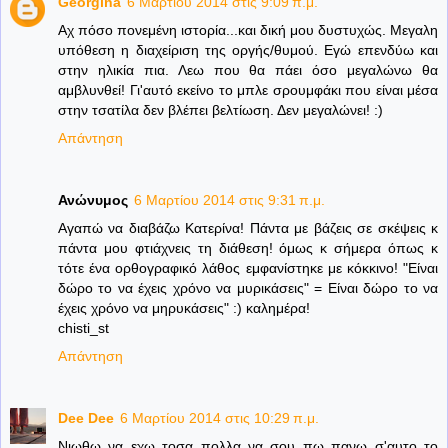
Georgina
6 Μαρτίου 2014 στις 9:09 π.μ.
Αχ πόσο πονεμένη ιστορία...και δική μου δυστυχώς. Μεγαλη
υπόθεση η διαχείριση της οργής/θυμού. Εγώ επενδύω και
στην ηλικία πια. Λεω που θα πάει όσο μεγαλώνω θα
αμβλυνθεί! Γι'αυτό εκείνο το μπλε σρουμφάκι που είναι μέσα
στην τσατίλα δεν βλέπει βελτίωση. Δεν μεγαλώνει! :)
Απάντηση
Ανώνυμος
6 Μαρτίου 2014 στις 9:31 π.μ.
Αγαπώ να διαβάζω Κατερίνα! Πάντα με βάζεις σε σκέψεις κ
πάντα μου φτιάχνεις τη διάθεση! όμως κ σήμερα όπως κ
τότε ένα ορθογραφικό λάθος εμφανίστηκε με κόκκινο! "Είναι
δώρο το να έχεις χρόνο να μυρικάσεις" = Είναι δώρο το να
έχεις χρόνο να μηρυκάσεις" :) καλημέρα!
chisti_st
Απάντηση
Dee Dee
6 Μαρτίου 2014 στις 10:29 π.μ.
Νιωθω να εχω τοσα πολλα να σου πω πανω σ'αυτο το