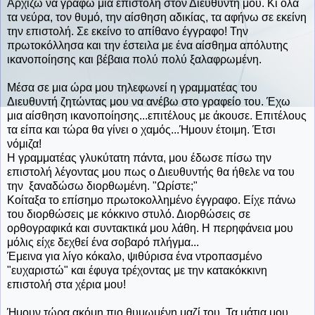
Αρχίζω να γράφω μια επιστολή στον Διευθυντή μου. Κι όλα
τα νεύρα, τον θυμό, την αίσθηση αδικίας, τα αφήνω σε εκείνη
την επιστολή. Σε εκείνο το απίθανο έγγραφο! Την
πρωτοκόλλησα και την έστειλα με ένα αίσθημα απόλυτης
ικανοποίησης και βέβαια πολύ πολύ ξαλαφρωμένη.
Μέσα σε μια ώρα μου τηλεφωνεί η γραμματέας του
Διευθυντή ζητώντας μου να ανέβω στο γραφείο του. Έχω
μια αίσθηση ικανοποίησης...επιτέλους με άκουσε. Επιτέλους
τα είπα και τώρα θα γίνει ο χαμός...Ήμουν έτοιμη. Έτσι
νόμιζα!
Η γραμματέας γλυκύτατη πάντα, μου έδωσε πίσω την
επιστολή λέγοντας μου πως ο Διευθυντής θα ήθελε να του
την ξαναδώσω διορθωμένη. "Ωρίστε;"
Κοίταξα το επίσημο πρωτοκολλημένο έγγραφο. Είχε πάνω
του διορθώσεις με κόκκινο στυλό. Διορθώσεις σε
ορθογραφικά και συντακτικά μου λάθη. Η περηφάνεια μου
μόλις είχε δεχθεί ένα σοβαρό πλήγμα...
Έμεινα για λίγο κόκαλο, ψιθύρισα ένα ντροπασμένο
"ευχαριστώ" και έφυγα τρέχοντας με την κατακόκκινη
επιστολή στα χέρια μου!
Ήμουν τώρα ακόμη πιο θυμωμένη μαζί του. Τα μάτια μου