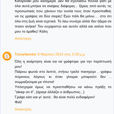
Κατερινάκι μου καλημερα. Δεν θα σχολιάσω πολλά γιατί με
όλα αυτά μπήκα σε σκέψεις διάφορες... ξέρεις από αυτές τις
προσωπικές που χάνουν την ουσία τους όταν προσπαθείς
να τις γράψεις σε δύο σειρές! Εγώ πάλι θα μείνω ... στο ότι
όλα στη ζωή είναι σχετικά. Το λέω συνέχει αλλά δεν ήξερα σε
ποιον ανήκει! Τον ευχαριστώ και αυτόν αλλά και εσένα που
μου το έμαθες! Κάλη
Απάντηση
TzinaVarotsi
6 Μαρτίου 2014 στις 3:29 μ.μ.
Όλη η ανάρτηση είναι σα να γράφτηκε για την περίπτωσή
μου!
Παίρνω φωτιά στο λεπτό, στήνω τρελό πανηγύρι .. γράφω
πύρινους λόγους κι όταν γίνομαι μπαρούτι δεν ..
συμμαζεύομαι με τίποτα!
Υπόσχομαι όμως να προσπαθήσω να κάνω πράξη το
"sleep on it", (άραγε άλλάζει ο άνθρωπος;..)
Γράψε κάτι και γι' αυτό.. θα είναι πολύ ενδιαφέρον!
Φιλί!
Απάντηση