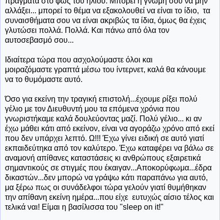
πράγματα στο φως του ήλιου. Μπορεί η γνώμη σου να μην
αλλάξει... μπορεί το θέμα να εξακολουθεί να είναι το ίδιο, τα
συναισθήματα σου να είναι ακριβώς τα ίδια, όμως θα έχεις
γλυτώσει πολλά. Πολλά. Και πάνω από όλα τον
αυτοσεβασμό σου...
Ιδιαίτερα τώρα που ασχολούμαστε όλοι και
μοιραζόμαστε γραπτά μέσω του ίντερνετ, καλά θα κάνουμε
να το θυμόμαστε αυτό.
Όσο για εκείνη την τραγική επιστολή...έχουμε ρίξει πολύ
γέλιο με τον Διευθυντή μου τα επόμενα χρόνια που
γνωριστήκαμε καλά δουλεύοντας μαζί. Πολύ γέλιο... κι αν
έχω μάθει κάτι από εκείνον, είναι να αγοράζω χρόνο από εκεί
που δεν υπάρχει λεπτό. Ω!!! Έχω γίνει ειδική σε αυτό γιατί
εκπαιδεύτηκα από τον καλύτερο. Έχω καταφέρει να βάλω σε
αναμονή απίθανες καταστάσεις κι ανθρώπους εξαιρετικά
σημαντικούς σε στιγμές που έκαιγαν...Αποκορύφωμα...έδρα
δικαστών...δεν μπορώ να γράψω κάτι παραπάνω για αυτό,
μα ξέρω πως οι συνάδελφοι τώρα γελούν γιατί θυμήθηκαν
την απίθανη εκείνη ημέρα...που είχε ευτυχώς αίσιο τέλος και
τελικά ναι! Είμαι η βασίλισσα του "sleep on it!"