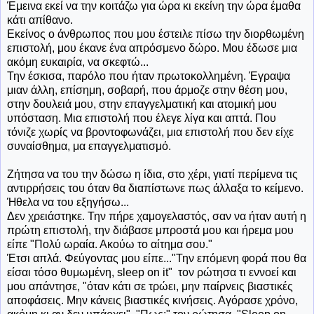
Έμεινα εκεί να την κοιτάζω για ώρα κι εκείνη την ώρα έμαθα
κάτι απίθανο.
Εκείνος ο άνθρωπος που μου έστειλε πίσω την διορθωμένη
επιστολή, μου έκανε ένα απρόσμενο δώρο. Μου έδωσε μια
ακόμη ευκαιρία, να σκεφτώ...
Την έσκισα, παρόλο που ήταν πρωτοκολλημένη. Έγραψα
μιαν άλλη, επίσημη, σοβαρή, που άρμοζε στην θέση μου,
στην δουλειά μου, στην επαγγελματική και ατομική μου
υπόσταση. Μια επιστολή που έλεγε λίγα και απτά. Που
τόνιζε χωρίς να βροντοφωνάζει, μια επιστολή που δεν είχε
συναίσθημα, μα επαγγελματισμό.
Ζήτησα να του την δώσω η ίδια, στο χέρι, γιατί περίμενα τις
αντιρρήσεις του όταν θα διαπίστωνε πως άλλαξα το κείμενο.
Ήθελα να του εξηγήσω...
Δεν χρειάστηκε. Την πήρε χαμογελαστός, σαν να ήταν αυτή η
πρώτη επιστολή, την διάβασε μπροστά μου και ήρεμα μου
είπε "Πολύ ωραία. Ακούω το αίτημα σου."
Έτσι απλά. Φεύγοντας μου είπε..."Την επόμενη φορά που θα
είσαι τόσο θυμωμένη, sleep on it" τον ρώτησα τι εννοεί και
μου απάντησε, "όταν κάτι σε τρώει, μην παίρνεις βιαστικές
αποφάσεις. Μην κάνεις βιαστικές κινήσεις. Αγόρασε χρόνο,