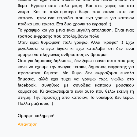
θεμα. Εγραφα απο πολυ μικρη. Και στις χαρες και στα
νευρα. Και το πολυτιμοτερο δωρο που εκανα ποτε σε
καποιον, ηταν ενα τετραδιο που ειχα γραψει για καποιον
παιδικο μου ερωτα. Επι δυο χρονια το εγραφα! :)
Το γραψιμο και για μενα ειναι μεγαλη απολαυση. Ειναι ενας
τροπος εκφρασης που απολαμβανω πολυ.
Οταν ειμαι θυμωμενη παλι γραφω. Αλλα "κρυφα" :) Εχω
μεγαλωσει κι εγω λιγακι κι εχω καταλαβει οτι δεν ειναι
ομορφο να πληγωνεις ανθρωπους εν βρασμω.
Οσο για δημοσιες δηλωσεις, δεν ξερω τι ειναι αυτο που μας
κανει να εχουμε την αναγκη τετοιας δημοσιας εκφρασης για
προσωπικα θεματα. Με θυμο δεν εκφραζομαι ευκολα
δημοσια, αλλά εχει τυχει να γραψω πως νιωθω στο
facebook, συνηθως με συνοδεια καποιου μουσικου
κομματιου. Κι αναρωτιεμαι τι ειναι αυτο που θελω εκεινη τη
στιγμη. Την προσοχη απο καποιον; Το νοιαξιμο; Δεν ξερω.
Πολλα μαζι ισως :)
Ομορφη καλημερα!
Απάντηση