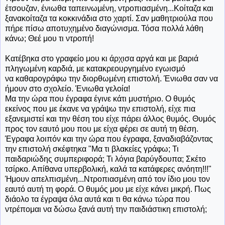
έτσουζαν, ένιωθα ταπεινωμένη, ντροπιασμένη...Κοίταζα και
ξανακοίταζα τα κοκκινάδια στο χαρτί. Σαν μαθητριούλα που
πήρε πίσω αποτυχημένο διαγώνισμα. Τόσα πολλά λάθη
κάνω; Θεέ μου τι ντροπή!
Κατέβηκα στο γραφείο μου κι άρχισα αργά και με βαριά
πληγωμένη καρδιά, με κατακρεουργημένο εγωισμό
να καθαρογράφω την διορθωμένη επιστολή. Ένιωθα σαν να
ήμουν στο σχολείο. Ένιωθα γελοία!
Μα την ώρα που έγραφα έγινε κάτι μυστήριο. Ο θυμός
εκείνος που με έκανε να γράψω την επιστολή, είχε πια
εξανεμιστεί και την θέση του είχε πάρει άλλος θυμός. Θυμός
προς τον εαυτό μου που με είχα φέρει σε αυτή τη θέση.
Έγραφα λοιπόν και την ώρα που έγραφα, ξαναδιαβάζοντας
την επιστολή σκέφτηκα "Μα τι βλακείες γράφω; Τι
παιδαριώδης συμπεριφορά; Τι λόγια βαρύγδουπα; Σκέτο
τσίρκο. Απίθανα υπερβολική, καλά τα κατάφερες ανόητη!!!"
Ήμουν απελπισμένη...Ντροπιασμένη από τον ίδιο μου τον
εαυτό αυτή τη φορά. Ο θυμός μου με είχε κάνει μικρή. Πως
διάολο τα έγραψα όλα αυτά και τι θα κάνω τώρα που
ντρέπομαι να δώσω ξανά αυτή την παιδιάστικη επιστολή;