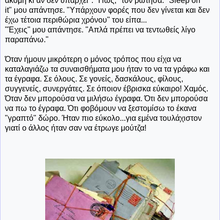
ακόμη κι αν δεν υπάρχει". "Πως;" τον ρώτησα. "Sleep on
it" μου απάντησε. "Υπάρχουν φορές που δεν γίνεται και δεν
έχω τέτοια περιθώρια χρόνου" του είπα...
"Έχεις" μου απάντησε. "Απλά πρέπει να τεντωθείς λίγο
παραπάνω."
Όταν ήμουν μικρότερη ο μόνος τρόπος που είχα να
καταλαγιάζω τα συναισθήματα μου ήταν το να τα γράφω και
τα έγραφα. Σε όλους. Σε γονείς, δασκάλους, φίλους,
συγγενείς, συνεργάτες. Σε όποιον έβρισκα εύκαιρο! Χαμός.
Όταν δεν μπορούσα να μιλήσω έγραφα. Ότι δεν μπορούσα
να πω το έγραφα. Ότι φοβόμουν να ξεστομίσω το έκανα
"γραπτό" δώρο. Ήταν πιο εύκολο...για εμένα τουλάχιστον
γιατί ο άλλος ήταν σαν να έτρωγε μούτζα!