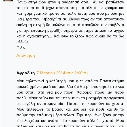
Πανω στην ώρα ήταν η ανάρτησή σου... Αν και βασίλισσα
του sleep on it (εχω απαντησει με απόλυτη ψυχραιμια και
κατηγορηγματικό τρόπο σε παλιο δ/ντη μου που με ρωτησε
μια μερα που "εβραζα" τι συμβαινει πως αν του απαντουσα
εκείνη τη στιγμή θα μαλώναμε , οπότε ανεβαλα την κουβέντα
για την επομενη μερα!!!), σημερα με πηρε μπαλα το αγχος
και η αγανακτηση... Και ενω το ξερω πως αυριο θα το δω
αλλιώς...
Φιλια!
Απάντηση
Αφροδίτη
7 Μαρτίου 2014 στις 2:00 π.μ.
Μου τηλεφωνεί η καλύτερή μου φίλη από το Πανεπιστήμιο
αρκετά χρόνια μετά και μου λέει ότι θα μ' επισκεφτεί στο νέο
μου σπίτι, στη νέα μου πόλη. Χαίρομαι πολύ, μα πάρα
πολύ. Μαγειρεύω και την περιμένω το μεσημέρι πραγματικά
με μεγάλη ανυπομονησία. Τίποτε, το κουδούνι δε χτυπά.
Μου τηλεφωνεί το βράδυ και μου λέει ότι ήρθε και θα τα
πούμε την επόμενη μέρα τελικά. Την περιμένω ξανά με την
ίδια λαχτάρα και αγάπη! Το κουδούνι πάλι δε χτυπά. Μου
τηλεφωνεί και μου λέει ότι θα τα πούμε μια άλλη φορά, γιατί