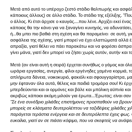
Μετά από αυτό το υπέροχο ζεστό στάδιο θαλπωρής και ασφάλε
κάποιους άλλους) σε άλλο στάδιο. Το στάδιο της εξέλιξης. "Πο
ο άλλος. Κι έτσι άρχισε ο καυγάς....που λένε. Αρχίζει εκεί ένα
κάποιος θα την κάνει για να ξαναγίνει κυνηγός, να αδυνατίσει, 
ή...θα μπει πιο βαθιά στη σχέση και θα παραμείνει σε αυτή, γι
ασφάλεια της σχέσης, γιατί μπορεί να έχει ελαττώματά αλλά 
απραξία, γιατί θέλει να πάει παρακάτω και να φορέσει άσπρ
γίνει μάνα, γιατί δεν μπορεί να ζήσει χωρίς αυτόν, αυτήν και τ
Μετά (αν είναι αυτή η σειρά) έρχεται συνήθως ο γάμος και όλ
ωράρια εργασίας, ανεργία, φίλοι εργένηδες χαμένα κορμιά, ταξ
απλήρωτα δάνεια, νοικοκυριό, φακιόλι και σφουγγαρίστρα, μαγε
μην έφταναν όλα αυτά, θέλεις και παιδιά τρομάρα σου! Κι έρχοντ
μπερδεύονται και οι ορμόνες και βάλε και μπόλικη αϋπνία κα
ακριβώς κάποιοι ακόμη μιλούν για έρωτα...Έρωτας; είναι σαν τ
"Σε ένα συνέδριο χιλιάδες επιστήμονες προσπαθούν να βρουν π
μπορείς σε κλάσματα δευτερολέπτου να ταξιδέψεις χιλιάδες χιλ
παράγεται τεράστια ενέργεια και σε δευτερόλεπτα έχεις φως
ευκοίλια, γιατί αν σε πιάσει κόψιμο, που να σκεφτείς να ανάψε