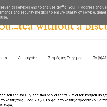
liver its services and to analyze traffic. Your IP address and u
rmance and security metrics to ensure quality of service, gene
buse.
...tea without a biscu
ένεια
Δημιουργίες
Στιγμές της Ζωής μας
Τα βιβλί
έρα του έρωτα! Η ημέρα που όλοι οι ερωτευμένοι του κόσμου θα ξ
κατιτίς τους, μέσα κι έξω, θα φάνε το κατιτίς αφροδισιακό, θα πιο
με τώρα).