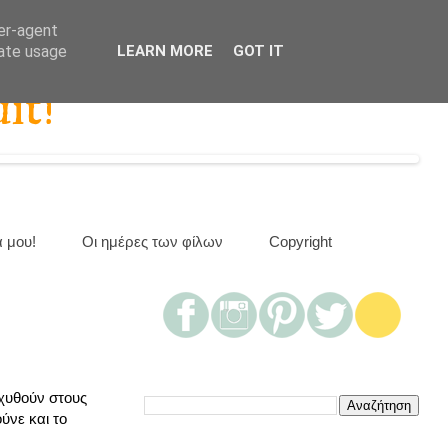
ser-agent
rate usage
LEARN MORE
GOT IT
it!
α μου!
Οι ημέρες των φίλων
Copyright
εχυθούν στους
ύνε και το