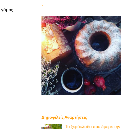
`
Ο γάμος
Δημοφιλείς Αναρτήσεις
Το ξερόκλαδο που έφερε την