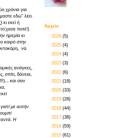
ύο χρόνια για
ίμαστε εδώ" λέει
 κι εκεί ή
Αρχείο
 το'χασε ποτέ!)
ην ηρεμία κι
►
2026
(5)
σο καιρό στην
►
2025
(4)
οντοκόρη, να
►
2024
(4)
►
2023
(3)
νομικές ανάγκες,
►
2022
(6)
, σπίτι, δάνεια,
!)... και σαν
►
2021
(18)
μα,
►
2020
(33)
εκεί
►
2019
(28)
γιατί με αυτήν
►
2018
(44)
κουμπί
►
2017
(38)
παντά. Η
►
2016
(59)
►
2015
(61)