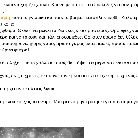
μος, είναι να χαρίζει χρόνο. Χρόνο με αυτόν που επέλεξες για σύντρ
..
ρτηση
αυτό το γνωμικό και τότε το βρήκες καταπληκτικό!!!! "Καλύτε
τικό ε;
ς φθορά. Θέλεις να μείνει το ίδιο νέος κι αστραφτερός. Όμορφος, γο
ερα και να τρίζουν και πάλι οι σουμιέδες. Όχι στον έρωτα δεν θέλει
χέση μακροχρόνια χωρίς γάμο, πρώτα γάμος μετά παιδιά, πρώτα παιδ
 φέρνει φθορά!
 έκπληξη!...με το χρόνο κι αυτός θα πάψει μια μέρα να είναι αστρα
 ξεχνάς πως ο χρόνος σκοτώνει τον έρωτα κι όχι τη σχέση...ο χρόνος 
πάρχει αν σκαλίσεις λιγάκι;
ισμένου και ζεις το όνειρο. Μπορεί να μην κρατήσει για πάντα μα γι