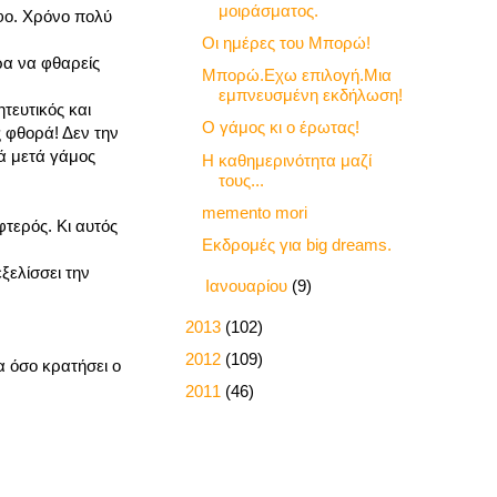
μοιράσματος.
οφο. Χρόνο πολύ
Οι ημέρες του Μπορώ!
ρα να φθαρείς
Μπορώ.Εχω επιλογή.Μια
εμπνευσμένη εκδήλωση!
ητευτικός και
Ο γάμος κι ο έρωτας!
ς φθορά! Δεν την
ιά μετά γάμος
Η καθημερινότητα μαζί
τους...
memento mori
φτερός. Κι αυτός
Εκδρομές για big dreams.
εξελίσσει την
►
Ιανουαρίου
(9)
►
2013
(102)
►
2012
(109)
α όσο κρατήσει ο
►
2011
(46)