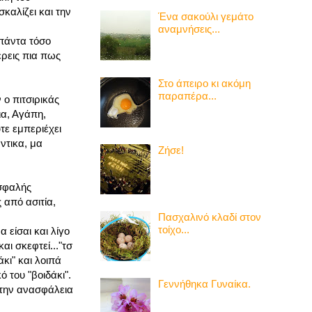
σκαλίζει και την
Ένα σακούλι γεμάτο
αναμνήσεις...
ι πάντα τόσο
έρεις πια πως
Στο άπειρο κι ακόμη
παραπέρα...
 ο πιτσιρικάς
ια, Αγάπη,
τε εμπεριέχει
ντικα, μα
Ζήσε!
ασφαλής
 από ασιτία,
Πασχαλινό κλαδί στον
τοίχο...
α είσαι και λίγο
ι σκεφτεί..."τσ
άκι" και λοιπά
ό του "βοιδάκι".
Γεννήθηκα Γυναίκα.
 την ανασφάλεια