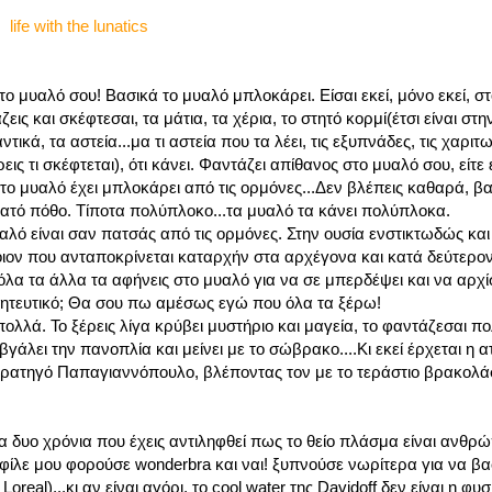
life with the lunatics
 μυαλό σου! Βασικά το μυαλό μπλοκάρει. Είσαι εκεί, μόνο εκεί, σ
ις και σκέφτεσαι, τα μάτια, τα χέρια, το στητό κορμί(έτσι είναι στ
τικά, τα αστεία...μα τι αστεία που τα λέει, τις εξυπνάδες, τις χαρι
έρεις τι σκέφτεται), ότι κάνει. Φαντάζει απίθανος στο μυαλό σου, είτε 
ί το μυαλό έχει μπλοκάρει από τις ορμόνες...Δεν βλέπεις καθαρά, β
υνατό πόθο. Τίποτα πολύπλοκο...τα μυαλό τα κάνει πολύπλοκα.
μυαλό είναι σαν πατσάς από τις ορμόνες. Στην ουσία ενστικτωδώς και
ποιον που ανταποκρίνεται καταρχήν στα αρχέγονα και κατά δεύτερο
 όλα τα άλλα τα αφήνεις στο μυαλό για να σε μπερδέψει και να αρχί
ι γοητευτικό; Θα σου πω αμέσως εγώ που όλα τα ξέρω!
 πολλά. Το ξέρεις λίγα κρύβει μυστήριο και μαγεία, το φαντάζεσαι π
γάλει την πανοπλία και μείνει με το σώβρακο....Κι εκεί έρχεται η α
ρατηγό Παπαγιαννόπουλο, βλέποντας τον με το τεράστιο βρακολάσ
α δυο χρόνια που έχεις αντιληφθεί πως το θείο πλάσμα είναι ανθρώπ
αι! φίλε μου φορούσε wonderbra και ναι! ξυπνούσε νωρίτερα για να βα
real)...κι αν είναι αγόρι, το cool water της Davidoff δεν είναι η φυσ