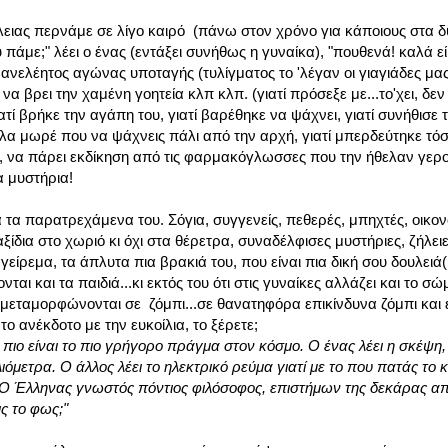
ιας περνάμε σε λίγο καιρό (πάνω στον χρόνο για κάποιους στα δ
υ πάμε;" λέει ο ένας (εντάξει συνήθως η γυναίκα), "πουθενά! καλά ε
ς ανελέητος αγώνας υποταγής (τυλίγματος το 'λέγαν οι γιαγιάδες μας)
να βρει την χαμένη γοητεία κλπ κλπ. (γιατί πρόσεξε με...το'χει, δεν
ατί βρήκε την αγάπη του, γιατί βαρέθηκε να ψάχνει, γιατί συνήθισε τ
έλα μωρέ που να ψάχνεις πάλι από την αρχή, γιατί μπερδεύτηκε τό
α, να πάρει εκδίκηση από τις φαρμακόγλωσσες που την ήθελαν γερ
α μυστήρια!
α τα παρατρεχάμενα του. Σόγια, συγγενείς, πεθερές, μπηχτές, οικο
ίδια στο χωριό κι όχι στα θέρετρα, συναδέλφισες μυστήριες, ζήλειες
ίρεμα, τα άπλυτα πια βρακιά του, που είναι πια δική σου δουλειά(!!
αι και τα παιδιά...κι εκτός του ότι στις γυναίκες αλλάζει και το σώ
ι μεταμορφώνονται σε ζόμπι...σε θανατηφόρα επικίνδυνα ζόμπι και 
ο ανέκδοτο με την ευκοίλια, το ξέρετε;
ιο είναι το πιο γρήγορο πράγμα στον κόσμο. Ο ένας λέει η σκέψη, 
ιόμετρα. Ο άλλος λέει το ηλεκτρικό ρεύμα γιατί με το που πατάς το 
. Ο Έλληνας γνωστός πόντιος φιλόσοφος, επιστήμων της δεκάρας α
ις το φως;"