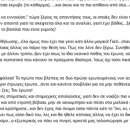
οία έκρυβε (το κάθαρμα), ...και άκου και το πιο απίθανο από όλα...
ι να εννοούσε;" τώρα ξέρεις τις απαντήσεις τους, οι οποίες δεν είνα
 απαντά γιατί τα σκέφτεται όλα και τα αναλύει, γιατί έχει βάθος...ξ
ν το βασιλιά που είναι γυμνός!
λωσης...έλα όμως που έχει πια γίνει κάτι άλλο μαγικό! Γιατί...όταν
άποιος άλλος να πάρει την θέση του. Πως τον λένε δεν ξέρω. Συνήθε
, με άλλον τρόπο. Δεν έχει ίσως το ίδιο νεανικό πάθος του έρωτα, ού
λα συστατικά που κάνουν τα πράγματα ιδιαίτερα. Ίσως όχι τόσο πικά
η ασφάλεια! Το πρώτο που βλέπεις σε δυο πρώην ερωτευμένους νυν 
πριν έτρωγες έρωτα...άντε και κανένα σουβλάκι για να μην πεθάνεις
 ζεις; Τον έρωτα!
νές στοματικές και στομαχικές απολαύσεις, γιατί δεν σε νοιάζει πια ν
και από ντροπή βέβαια, μην σε ακουμπήσει και πέσει στα μαλακά κα
οί κρατήματα...και δεν έχεις πια όνομα είσαι πάντα κάτι το "όνι, ινι, 
ι πως είσαι δικό του, λες και θα ήθελε κάποιος άλλος να έχει το δικ
όσμο...ο εξωτερικός να πάει να πνιγεί, αρκετά μας ταλαιπώρησε με