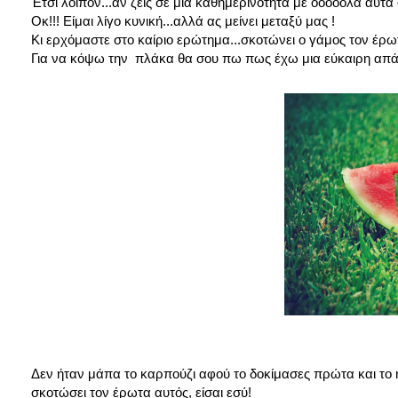
Έτσι λοιπόν...αν ζεις σε μια καθημερινότητα με όοοοολα αυτ
Οκ!!! Είμαι λίγο κυνική...αλλά ας μείνει μεταξύ μας !
Κι ερχόμαστε στο καίριο ερώτημα...σκοτώνει ο γάμος τον έρ
Για να κόψω την πλάκα θα σου πω πως έχω μια εύκαιρη απάντ
Δεν ήταν μάπα το καρπούζι αφού το δοκίμασες πρώτα και το ή
σκοτώσει τον έρωτα αυτός, είσαι εσύ!