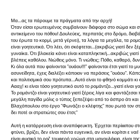
Μα...ας τα πάρουμε τα πράγματα από την αρχή!
Όταν είσαι ερωτευμένος συμβαίνουν διάφορα στο σώμα και στο
αντικείμενο του πόθου! Δουλεύεις, περπατάς στο δρόμο, διαβάζε
του έρωτα το κορμί, μετά γέρνει), τα λόγια τα μεγάλα, τα ρομαν
είναι γοητευτικά. Ότι λέει, ότι σκέφτεται...(ακριβώς γιατί δεν ξ
γυναίκα. Ότι βλακεία κάνει είναι καταπληκτική...ακριβώς γιατ
βλέπεις καθόλου. Νιώθεις μόνο. Τι νιώθεις; Πόθο, καθαρό, δ
Κι όλα αυτά που φαίνονται "ουάου!!!" φαίνονται έτσι γιατί το 
ασυνείδητα, έχεις διαλέξει κάποιον να περάσεις "ουάου". Κά
και πολιτισμικά σου πρότυπα...Αυτό είναι το φθηνό κομμάτι κι
Αααχ! κι είναι τόσο γοητευτικό αυτό το ρομάντζο...γιατί είνα
Το ρομάντζο είναι γοητευτικό γιατί ξέρεις λίγα και φαντάζεσαι
μεγάλη παγίδα μόλις ο τύπος ξεπεζέψει από το άσπρο άτι και β
Βλαχόπουλου στο έργο "Φωνάζει ο κλέφτης" που ρωτά τον στ
δει ποτέ οι στρατιώτες σου έτσι;"
Αυτή η κατάρρευση είναι αναπόφευκτη. Έρχεται περίιιιιπου στ
φτύνει, βρίζει, δεν είναι πάντα ευγενικό, αν είναι κορίτσι ε ν
είναι φυσικό το ροζ τρυφερό χρώμα στα μαγουλάκια, είναι της Lo