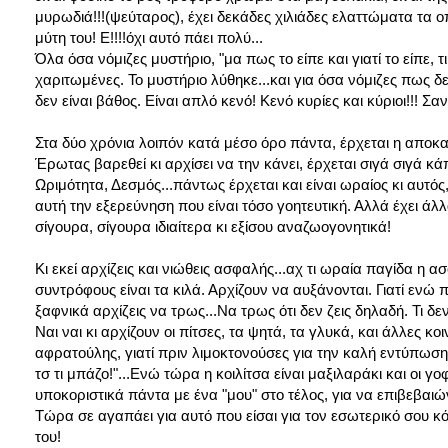
μυρωδιά!!!(ψεύταρος), έχει δεκάδες χιλιάδες ελαττώματα τα οπ
μύτη του! Ε!!!!όχι αυτό πάει πολύ...
Όλα όσα νόμιζες μυστήριο, "μα πως το είπε και γιατί το είπε, τ
χαριτωμένες. Το μυστήριο λύθηκε...και για όσα νόμιζες πως δεν
δεν είναι βάθος. Είναι απλό κενό! Κενό κυρίες και κύριοι!!! Σα
Στα δύο χρόνια λοιπόν κατά μέσο όρο πάντα, έρχεται η αποκαθή
Έρωτας βαρεθεί κι αρχίσει να την κάνει, έρχεται σιγά σιγά κ
Ωριμότητα, Δεσμός...πάντως έρχεται και είναι ωραίος κι αυτός
αυτή την εξερεύνηση που είναι τόσο γοητευτική. Αλλά έχει άλ
σίγουρα, σίγουρα ιδιαίτερα κι εξίσου αναζωογονητικά!
Κι εκεί αρχίζεις και νιώθεις ασφαλής...αχ τι ωραία παγίδα 
συντρόφους είναι τα κιλά. Αρχίζουν να αυξάνονται. Γιατί ενώ 
ξαφνικά αρχίζεις να τρως...Να τρως ότι δεν ζεις δηλαδή. Τι δεν
Ναι ναι κι αρχίζουν οι πίτσες, τα ψητά, τα γλυκά, και άλλες κοι
αφρατούλης, γιατί πριν λιμοκτονούσες για την καλή εντύπωση 
τσ τι μπάζο!"...Ενώ τώρα η κοιλίτσα είναι μαξιλαράκι και οι γοφ
υποκοριστικά πάντα με ένα "μου" στο τέλος, για να επιβεβαιώνε
Τώρα σε αγαπάει για αυτό που είσαι για τον εσωτερικό σου κ
του!