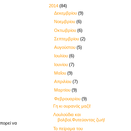
▼
2014
(84)
►
Δεκεμβρίου
(9)
►
Νοεμβρίου
(6)
►
Οκτωβρίου
(6)
►
Σεπτεμβρίου
(2)
►
Αυγούστου
(5)
►
Ιουλίου
(6)
►
Ιουνίου
(7)
►
Μαΐου
(9)
►
Απριλίου
(7)
►
Μαρτίου
(9)
▼
Φεβρουαρίου
(9)
Γη κι ουρανός μαζί!
Λουλούδια και
βολβοί.Φυτεύοντας ζωή!
μπορεί να
Το πείραμα του