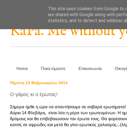
This site uses cookies from Google to de
are shared with Google along with perfo
statistics, and to detect and address a
KaPa. Me without you
Home
Ποιοί είμαστε
Επικοινωνία
Οικογ
Πέμπτη 13 Φεβρουαρίου 2014
Ο γάμος κι ο έρωτας!
Σήμερα ήρθε η ώρα να απαντήσουμε σε σοβαρά ερωτήματα!
Αύριο 14 Φλεβάρη, είναι λέει η μέρα των ερωτευμένων. Η ημ
δρόμους και θα επιβεβαιώσουν τον έρωτα τους. Θα φορέσουν το 
κατιτίς σε αφρώδες και μετά θα γίνει ερωτικός χαλασμός...(λέ