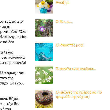
Άνοιξη!!
τον έρωτα. Στο
Ο Τάκης...
ην αρχή
τωμενιές όλα. Όλα
είναι άντρας είτε
ασικά δεν
Οι διακοπές μας!
 τελείως
ν στα κοινωνικά
σει το ρομάντζο!
Το κυνήγι ενός ονείρου...
ολλά όμως είναι
τάκα της
τιχο "Σε έχουν
Οι εικόνες της ημέρας και το
τραγούδι της νύχτας!
ινο. Βήχει,
φτεί (όχι δεν
ική του