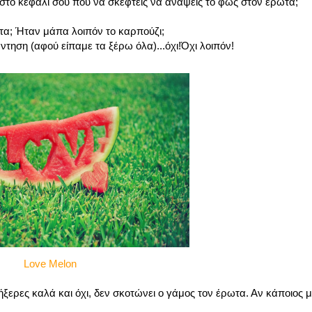
ά στο κεφάλι σου που να σκεφτείς να ανάψεις το φως στον έρωτα;
ωτα; Ήταν μάπα λοιπόν το καρπούζι;
ηση (αφού είπαμε τα ξέρω όλα)...όχι!Όχι λοιπόν!
Love Melon
ξερες καλά και όχι, δεν σκοτώνει ο γάμος τον έρωτα. Αν κάποιος 