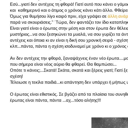
Εσύ...γιατί δεν αντέχεις τη φθορά! Γιατί αυτό που κάνει ο γά
και καθημερινό και ο άτιμος ο χρόνος κάνει κάτι άλλο. Φθείρει.
Όμως για θυμήσου λίγο καιρό πριν, είχα γράψει σε
άλλη ανά
παρά να σκουριάσεις." ΄Τώρα, δεν φαντάζει τον ίδιο καταπληκ
Είναι γιατί είναι ο έρωτας στην μέση και στον έρωτα δεν θέλει
μυστήριος...να σου ξεσηκώνει τα μυαλά, να σου γυρίζει τα άντ
αντέχεις και όποια κι αν είναι η δική σου χρονική σειρά - σ
κλπ...πάντα, πάντα η σχέση ισοδυναμεί με χρόνο κι ο χρόνος
Αν δεν αντέχεις την φθορά, ξαναψάχνεις έναν νέο έρωτα....μα
που σήμερα είναι νέος αύριο θα φθαρεί. Θα θαμπώσει...
Οπότε τι κάνεις;...Σκατά! Σκάτα, σκατά και ξέρεις γιατί; Γιατί
σχέση!
Τέλειωσε η τεκίλα παιδιά...κι απάντηση δεν υπάρχει ή μήπως υ
Ο έρωτας είναι εθιστικός. Σε βγάζει από τα πλαίσια του συνηθ
έρωτας είναι πάντα, πάντα ...αχ...τόσο αλήτης!!!