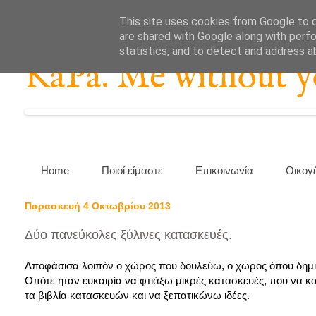
This site uses cookies from Google to de
are shared with Google along with perfo
statistics, and to detect and address a
KaPa. Me without you
Home
Ποιοί είμαστε
Επικοινωνία
Οικογ
Παρασκευή 4 Οκτωβρίου 2013
Δύο πανεύκολες ξύλινες κατασκευές.
Αποφάσισα λοιπόν ο χώρος που δουλεύω, ο χώρος όπου δημι
Οπότε ήταν ευκαιρία να φτιάξω μικρές κατασκευές, που να κ
τα βιβλία κατασκευών και να ξεπατικώνω ιδέες.