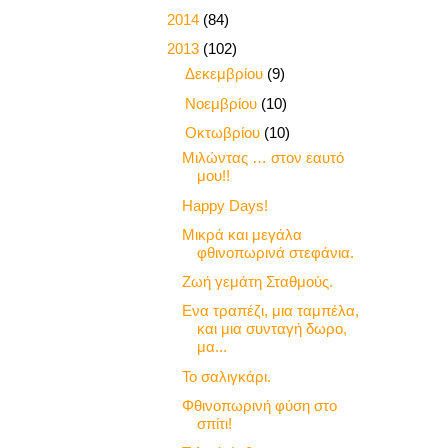
►
2014
(84)
▼
2013
(102)
►
Δεκεμβρίου
(9)
►
Νοεμβρίου
(10)
▼
Οκτωβρίου
(10)
Μιλώντας … στον εαυτό
μου!!
Happy Days!
Μικρά και μεγάλα
φθινοπωρινά στεφάνια.
Ζωή γεμάτη Σταθμούς.
Ενα τραπέζι, μια ταμπέλα,
και μια συνταγή δωρο,
μα...
Το σαλιγκάρι.
Φθινοπωρινή φύση στο
σπίτι!