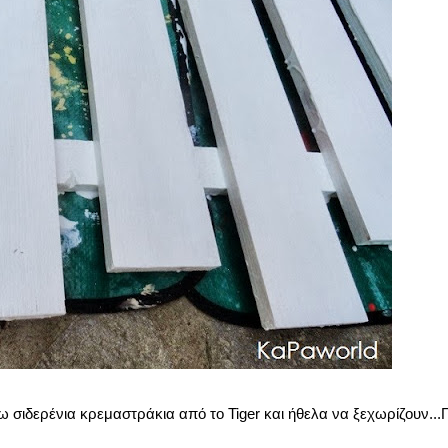
σω σιδερένια κρεμαστράκια από το Tiger και ήθελα να ξεχωρίζουν...