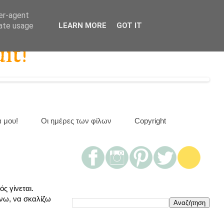
ser-agent
rate usage
LEARN MORE
GOT IT
it!
α μου!
Οι ημέρες των φίλων
Copyright
ός γίνεται.
χνω, να σκαλίζω