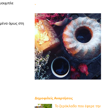
.μουμπλε
`
μμένα όμως στη
Δημοφιλείς Αναρτήσεις
Το ξερόκλαδο που έφερε την