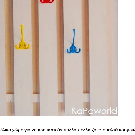
ι μπόλικο χώρο για να κρεμαστούν πολλά πολλά ζακετοπαλτά και φουλ