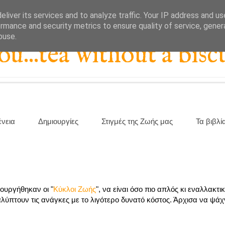
liver its services and to analyze traffic. Your IP address and u
rmance and security metrics to ensure quality of service, gene
buse.
...tea without a biscu
ένεια
Δημιουργίες
Στιγμές της Ζωής μας
Τα βιβλί
ουργήθηκαν οι "
Κύκλοι Ζωής
", να είναι όσο πιο απλός κι εναλλακτικ
αλύπτουν τις ανάγκες με το λιγότερο δυνατό κόστος. Άρχισα να ψά