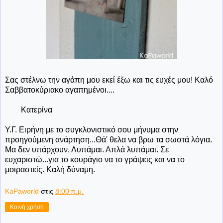
Σας στέλνω την αγάπη μου εκεί έξω και τις ευχές μου! Καλό
Σαββατοκύριακο αγαπημένοι....
Κατερίνα
Υ.Γ. Ειρήνη με το συγκλονιστικό σου μήνυμα στην
προηγούμενη ανάρτηση...Θά' θελα να βρω τα σωστά λόγια.
Μα δεν υπάρχουν. Λυπάμαι. Απλά λυπάμαι. Σε
ευχαριστώ...για το κουράγιο να το γράψεις και να το
μοιραστείς. Καλή δύναμη.
KaPaworld
στις
8:00 π.μ.
Κοινή χρήση