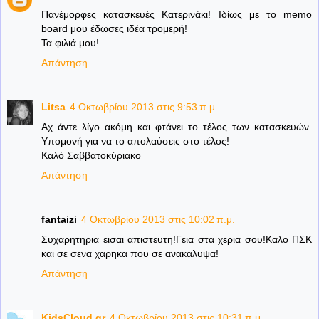
Πανέμορφες κατασκευές Κατερινάκι! Ιδίως με το memo
board μου έδωσες ιδέα τρομερή!
Τα φιλιά μου!
Απάντηση
Litsa
4 Οκτωβρίου 2013 στις 9:53 π.μ.
Αχ άντε λίγο ακόμη και φτάνει το τέλος των κατασκευών.
Υπομονή για να το απολαύσεις στο τέλος!
Καλό Σαββατοκύριακο
Απάντηση
fantaizi
4 Οκτωβρίου 2013 στις 10:02 π.μ.
Συχαρητηρια εισαι απιστευτη!Γεια στα χερια σου!Καλο ΠΣΚ
και σε σενα χαρηκα που σε ανακαλυψα!
Απάντηση
KidsCloud.gr
4 Οκτωβρίου 2013 στις 10:31 π.μ.