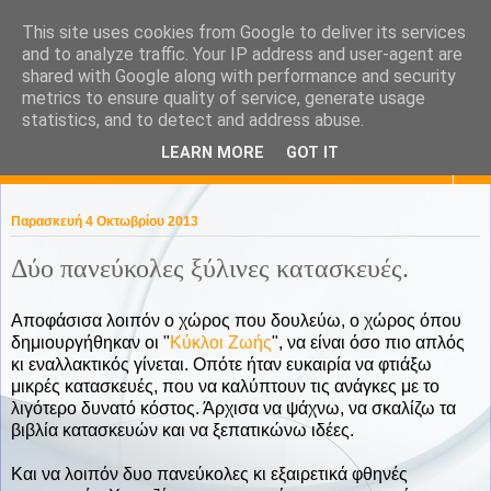
This site uses cookies from Google to deliver its services
KaPa. Me without you...tea
and to analyze traffic. Your IP address and user-agent are
shared with Google along with performance and security
without a biscuit!
metrics to ensure quality of service, generate usage
statistics, and to detect and address abuse.
LEARN MORE
GOT IT
▼
Παρασκευή 4 Οκτωβρίου 2013
Δύο πανεύκολες ξύλινες κατασκευές.
Αποφάσισα λοιπόν ο χώρος που δουλεύω, ο χώρος όπου
δημιουργήθηκαν οι "
Κύκλοι Ζωής
", να είναι όσο πιο απλός
κι εναλλακτικός γίνεται. Οπότε ήταν ευκαιρία να φτιάξω
μικρές κατασκευές, που να καλύπτουν τις ανάγκες με το
λιγότερο δυνατό κόστος. Άρχισα να ψάχνω, να σκαλίζω τα
βιβλία κατασκευών και να ξεπατικώνω ιδέες.
Και να λοιπόν δυο πανεύκολες κι εξαιρετικά φθηνές