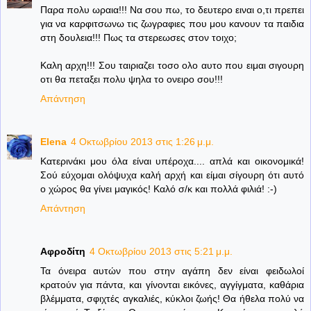
Παρα πολυ ωραια!!! Να σου πω, το δευτερο ειναι ο,τι πρεπει
για να καρφιτσωνω τις ζωγραφιες που μου κανουν τα παιδια
στη δουλεια!!! Πως τα στερεωσες στον τοιχο;
Καλη αρχη!!! Σου ταιριαζει τοσο ολο αυτο που ειμαι σιγουρη
οτι θα πεταξει πολυ ψηλα το ονειρο σου!!!
Απάντηση
Elena
4 Οκτωβρίου 2013 στις 1:26 μ.μ.
Κατερινάκι μου όλα είναι υπέροχα.... απλά και οικονομικά!
Σού εύχομαι ολόψυχα καλή αρχή και είμαι σίγουρη ότι αυτό
ο χώρος θα γίνει μαγικός! Καλό σ/κ και πολλά φιλιά! :-)
Απάντηση
Αφροδίτη
4 Οκτωβρίου 2013 στις 5:21 μ.μ.
Τα όνειρα αυτών που στην αγάπη δεν είναι φειδωλοί
κρατούν για πάντα, και γίνονται εικόνες, αγγίγματα, καθάρια
βλέμματα, σφιχτές αγκαλιές, κύκλοι ζωής! Θα ήθελα πολύ να