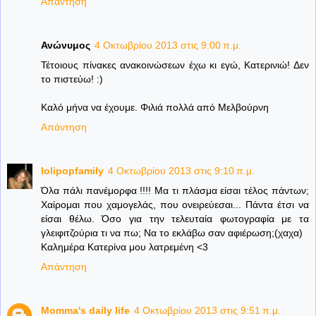
Απάντηση
Ανώνυμος
4 Οκτωβρίου 2013 στις 9:00 π.μ.
Τέτοιους πίνακες ανακοινώσεων έχω κι εγώ, Κατερινιώ! Δεν
το πιστεύω! :)
Καλό μήνα να έχουμε. Φιλιά πολλά από Μελβούρνη
Απάντηση
lolipopfamily
4 Οκτωβρίου 2013 στις 9:10 π.μ.
Όλα πάλι πανέμορφα !!!! Μα τι πλάσμα είσαι τέλος πάντων;
Χαίρομαι που χαμογελάς, που ονειρεύεσαι... Πάντα έτσι να
είσαι θέλω. Όσο για την τελευταία φωτογραφία με τα
γλειφιτζούρια τι να πω; Να το εκλάβω σαν αφιέρωση;(χαχα)
Καλημέρα Κατερίνα μου λατρεμένη <3
Απάντηση
Momma's daily life
4 Οκτωβρίου 2013 στις 9:51 π.μ.