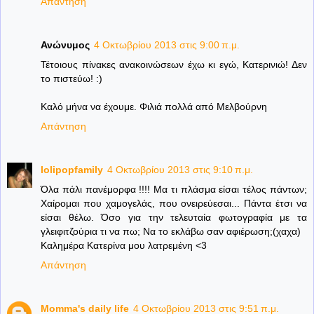
Απάντηση
Ανώνυμος
4 Οκτωβρίου 2013 στις 9:00 π.μ.
Τέτοιους πίνακες ανακοινώσεων έχω κι εγώ, Κατερινιώ! Δεν
το πιστεύω! :)
Καλό μήνα να έχουμε. Φιλιά πολλά από Μελβούρνη
Απάντηση
lolipopfamily
4 Οκτωβρίου 2013 στις 9:10 π.μ.
Όλα πάλι πανέμορφα !!!! Μα τι πλάσμα είσαι τέλος πάντων;
Χαίρομαι που χαμογελάς, που ονειρεύεσαι... Πάντα έτσι να
είσαι θέλω. Όσο για την τελευταία φωτογραφία με τα
γλειφιτζούρια τι να πω; Να το εκλάβω σαν αφιέρωση;(χαχα)
Καλημέρα Κατερίνα μου λατρεμένη <3
Απάντηση
Momma's daily life
4 Οκτωβρίου 2013 στις 9:51 π.μ.