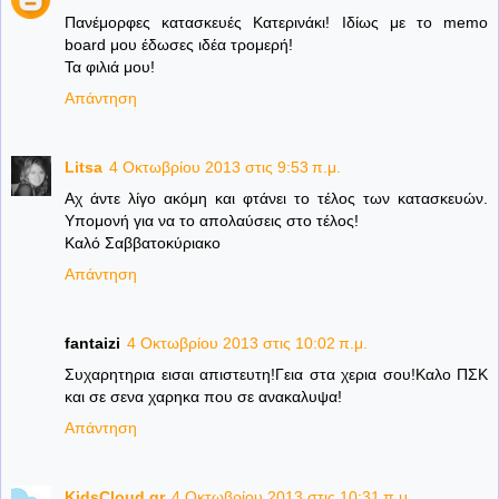
Πανέμορφες κατασκευές Κατερινάκι! Ιδίως με το memo
board μου έδωσες ιδέα τρομερή!
Τα φιλιά μου!
Απάντηση
Litsa
4 Οκτωβρίου 2013 στις 9:53 π.μ.
Αχ άντε λίγο ακόμη και φτάνει το τέλος των κατασκευών.
Υπομονή για να το απολαύσεις στο τέλος!
Καλό Σαββατοκύριακο
Απάντηση
fantaizi
4 Οκτωβρίου 2013 στις 10:02 π.μ.
Συχαρητηρια εισαι απιστευτη!Γεια στα χερια σου!Καλο ΠΣΚ
και σε σενα χαρηκα που σε ανακαλυψα!
Απάντηση
KidsCloud.gr
4 Οκτωβρίου 2013 στις 10:31 π.μ.