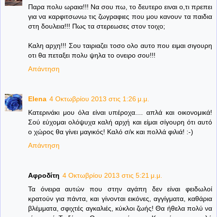
Παρα πολυ ωραια!!! Να σου πω, το δευτερο ειναι ο,τι πρεπει
για να καρφιτσωνω τις ζωγραφιες που μου κανουν τα παιδια
στη δουλεια!!! Πως τα στερεωσες στον τοιχο;
Καλη αρχη!!! Σου ταιριαζει τοσο ολο αυτο που ειμαι σιγουρη
οτι θα πεταξει πολυ ψηλα το ονειρο σου!!!
Απάντηση
Elena
4 Οκτωβρίου 2013 στις 1:26 μ.μ.
Κατερινάκι μου όλα είναι υπέροχα.... απλά και οικονομικά!
Σού εύχομαι ολόψυχα καλή αρχή και είμαι σίγουρη ότι αυτό
ο χώρος θα γίνει μαγικός! Καλό σ/κ και πολλά φιλιά! :-)
Απάντηση
Αφροδίτη
4 Οκτωβρίου 2013 στις 5:21 μ.μ.
Τα όνειρα αυτών που στην αγάπη δεν είναι φειδωλοί
κρατούν για πάντα, και γίνονται εικόνες, αγγίγματα, καθάρια
βλέμματα, σφιχτές αγκαλιές, κύκλοι ζωής! Θα ήθελα πολύ να