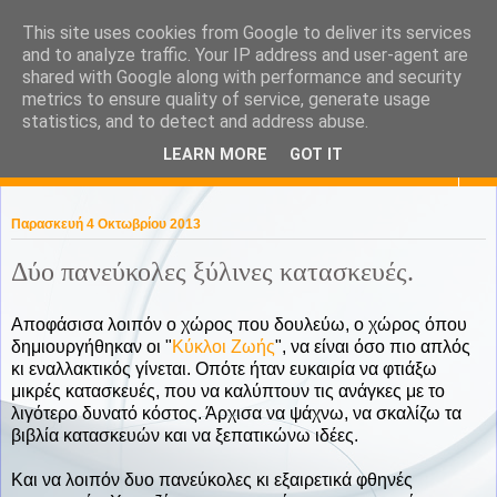
This site uses cookies from Google to deliver its services
KaPa. Me without you...tea
and to analyze traffic. Your IP address and user-agent are
shared with Google along with performance and security
without a biscuit!
metrics to ensure quality of service, generate usage
statistics, and to detect and address abuse.
LEARN MORE
GOT IT
▼
Παρασκευή 4 Οκτωβρίου 2013
Δύο πανεύκολες ξύλινες κατασκευές.
Αποφάσισα λοιπόν ο χώρος που δουλεύω, ο χώρος όπου
δημιουργήθηκαν οι "
Κύκλοι Ζωής
", να είναι όσο πιο απλός
κι εναλλακτικός γίνεται. Οπότε ήταν ευκαιρία να φτιάξω
μικρές κατασκευές, που να καλύπτουν τις ανάγκες με το
λιγότερο δυνατό κόστος. Άρχισα να ψάχνω, να σκαλίζω τα
βιβλία κατασκευών και να ξεπατικώνω ιδέες.
Και να λοιπόν δυο πανεύκολες κι εξαιρετικά φθηνές