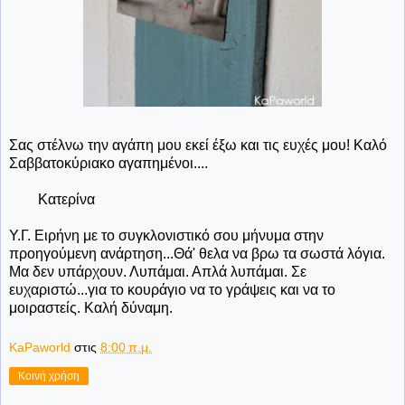
Σας στέλνω την αγάπη μου εκεί έξω και τις ευχές μου! Καλό
Σαββατοκύριακο αγαπημένοι....
Κατερίνα
Υ.Γ. Ειρήνη με το συγκλονιστικό σου μήνυμα στην
προηγούμενη ανάρτηση...Θά' θελα να βρω τα σωστά λόγια.
Μα δεν υπάρχουν. Λυπάμαι. Απλά λυπάμαι. Σε
ευχαριστώ...για το κουράγιο να το γράψεις και να το
μοιραστείς. Καλή δύναμη.
KaPaworld
στις
8:00 π.μ.
Κοινή χρήση