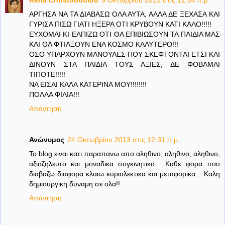
Rena Christodoulou
9 Οκτωβρίου 2013 στις 12:04 π.μ.
ΑΡΓΗΣΑ ΝΑ ΤΑ ΔΙΑΒΑΣΩ ΟΛΑ ΑΥΤΑ, ΑΛΛΑ ΔΕ ΞΕΧΑΣΑ ΚΑΙ
ΓΥΡΙΣΑ ΠΙΣΩ ΓΙΑΤΙ ΗΞΕΡΑ ΟΤΙ ΚΡΥΒΟΥΝ ΚΑΤΙ ΚΑΛΟ!!!!!
ΕΥΧΟΜΑΙ ΚΙ ΕΛΠΙΖΩ ΟΤΙ ΘΑ ΕΠΙΒΙΩΣΟΥΝ ΤΑ ΠΑΙΔΙΑ ΜΑΣ
ΚΑΙ ΘΑ ΦΤΙΑΞΟΥΝ ΕΝΑ ΚΟΣΜΟ ΚΑΛΥΤΕΡΟ!!!
ΟΣΟ ΥΠΑΡΧΟΥΝ ΜΑΝΟΥΛΕΣ ΠΟΥ ΣΚΕΦΤΟΝΤΑΙ ΕΤΣΙ ΚΑΙ
ΔΙΝΟΥΝ ΣΤΑ ΠΑΙΔΙΑ ΤΟΥΣ ΑΞΙΕΣ, ΔΕ ΦΟΒΑΜΑΙ
ΤΙΠΟΤΕ!!!!!
ΝΑ ΕΙΣΑΙ ΚΑΛΑ ΚΑΤΕΡΙΝΑ ΜΟΥ!!!!!!!!
ΠΟΛΛΑ ΦΙΛΙΑ!!!
Απάντηση
Ανώνυμος
24 Οκτωβρίου 2013 στις 12:31 π.μ.
To blog ειναι κατι παραπανω απο αληθινο, αληθινο, αληθινο,
αξιοζηλευτο και μοναδικα συγκινητικο... Καθε φορα που
διαβαζω διαφορα κλαιω κυριολεκτικα και μεταφορικα... Καλη
δημιουργικη δυναμη σε ολα!!
Απάντηση