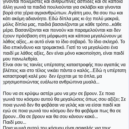
γίνονται πολεμιστές και ανθρώπινες ασπίδες και σε κάποια
άλλη γωνιά τα παιδιά πουλιούνται για σκλάβοι και γίνονται
βορά στα χέρια αγριανθρώπων. Αγάπη μου, θα σου πω και
κάτι ακόμη αδιανόητο. Εδώ δίπλα μας κι όχι πολύ μακριά,
μόλις δίπλα μας, παιδιά βασανίζονται με κάθε τρόπο...κάθε
μέρα. Βασανίζονται και πεινούν και παραμελούνται και δεν
έχουν πρόσβαση στη μόρφωση και κάποια μεγαλώνουν με
λάθος αξίες...κι αυτό είναι το ίδιο σοβαρό. Το ίδιο σκληρό. Το
ίδιο επικίνδυνο και τρομακτικό. Γιατί το να μεγαλώσει ένα
παιδί με λάθος αξίες, δεν είναι μόνο κακοποίηση, είναι παιδί
μου πανωλεθρία.
Είναι σαν τις ταινίες υπέρτατης καταστροφής που αγαπάς να
βλέπεις και στο τέλος νικάει πάντα ο καλός...Εδώ η υπέρτατη
καταστροφή καλέ μου δεν έρχεται με τα όπλα, μα
χρησιμοποιώντας ευάλωτα ανθρώπινα μυαλά...
Που να σε κρύψω αστέρι μου να μην σε βρουν. Σε ποια
γωνιά του κόσμου αυτού θα μεγαλώσεις όπως σου αξίζει; Σε
ποια γωνιά δεν θα φοβάσαι να γελάς και να είσαι παιδί και
εγώ σε ποια γωνιά του κόσμου δεν θα φοβάμαι πως θα σε
βρουν...Θα σε βρουν και θα σου κάνουν κακό...
Παιδί μου...
Ποια γωνιά αυτού του κόσμου είναι ασφαλής για τους