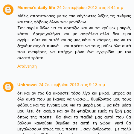
Momma's daily life
24 Σεπτεμβρίου 2013 στις 8:44 π.μ.
Μόλις αποτύπωσες με τις πιο εύγλωττες λέξεις τις σκέψεις
και τους φόβους όλων των μανάδων...
Σαν αγρίμι θέλω να τα αρπάξω και να τα κρύψω..μακριά,
κάπου ήρεμα,γαλήνια και με ασφάλεια..αλλά δεν είμαι
αγρίμι...ούτε και αυτά! και ας μας κάνει ο κόσμος μας να το
ξεχνάμε συχνά πυκνά... και πρέπει να τους μάθω όλα αυτά
που αναφέρεις...να υπήρχε μόνο ένα εγχειρίδιο με τον
σωστό τρόπο...
Απάντηση
Unknown
24 Σεπτεμβρίου 2013 στις 9:13 π.μ.
ότι και αν πω θα ακουστεί τόσο λίγο και μικρό, μπρος σε
όλα αυτά που με έκανες να νιώσω... θυμίζοντας μου τους
φόβους και τις έννοιες μου για τα μικρά μου... μα κάτι μέσα
μου λέει, ότι ακόμα και αν δε φτιάξουμε εμείς τη ζωή μας
όπως της πρέπει, θα είναι τα παιδιά μας αυτά που θα
βάλουν καινούρια θεμέλια σε αυτή τη χώρα, γιατί θα
μεγαλώσουν όπως τους πρέπει... σαν άνθρωποι.. με πολύ