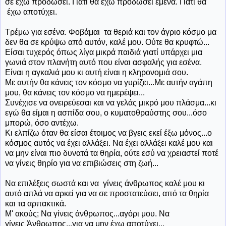
σε έχω προδώσει. Γιατί θα έχω προδώσει εμένα. Γιατί θα
έχω αποτύχει.
Τρέμω για εσένα. Φοβάμαι τα θεριά και τον άγριο κόσμο μα
δεν θα σε κρύψω από αυτόν, καλέ μου. Ούτε θα κρυφτώ...
Είσαι τυχερός όπως λίγα μικρά παιδιά γιατί υπάρχει μια
γωνιά στον πλανήτη αυτό που είναι ασφαλής για εσένα.
Είναι η αγκαλιά μου κι αυτή είναι η κληρονομιά σου.
Με αυτήν θα κάνεις τον κόσμο να γυρίζει...Με αυτήν αγάπη
μου, θα κάνεις τον κόσμο να ημερέψει...
Συνέχισε να ονειρεύεσαι και να γελάς μικρό μου πλάσμα...κι
εγώ θα είμαι η ασπίδα σου, ο κυματοθραύστης σου...όσο
μπορώ, όσο αντέχω.
Κι ελπίζω όταν θα είσαι έτοιμος να βγεις εκεί έξω μόνος...ο
κόσμος αυτός να έχει αλλάξει. Να έχει αλλάξει καλέ μου και
να μην είναι πιο δυνατά τα θηρία, ούτε εσύ να χρειαστεί ποτέ
να γίνεις θηρίο για να επιβιώσεις στη ζωή...
Να επιλέξεις σωστά και να γίνεις άνθρωπος καλέ μου κι
αυτό απλά να αρκεί για να σε προστατεύσει, από τα θηρία
και τα αρπακτικά.
Μ' ακούς; Να γίνεις άνθρωπος...αγόρι μου. Να
γίνεις Άνθρωπος...για να μην έχω αποτύχει...