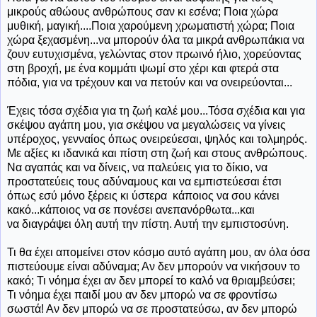
μικρούς αθώους ανθρώπους σαν κι εσένα; Ποια χώρα
μυθική, μαγική....Ποια χαρούμενη χρωματιστή χώρα; Ποια
χώρα ξεχασμένη...να μπορούν όλα τα μικρά ανθρωπάκια να
ζουν ευτυχισμένα, γελώντας στον πρωινό ήλιο, χορεύοντας
στη βροχή, με ένα κομμάτι ψωμί στο χέρι και φτερά στα
πόδια, για να τρέχουν και να πετούν και να ονειρεύονται...
Έχεις τόσα σχέδια για τη ζωή καλέ μου...Τόσα σχέδια και για
σκέψου αγάπη μου, για σκέψου να μεγαλώσεις να γίνεις
υπέροχος, γενναίος όπως ονειρεύεσαι, ψηλός και τολμηρός.
Με αξίες κι ιδανικά και πίστη στη ζωή και στους ανθρώπους.
Να αγαπάς και να δίνεις, να παλεύεις για το δίκιο, να
προστατεύεις τους αδύναμους και να εμπιστεύεσαι έτσι
όπως εσύ μόνο ξέρεις κι ύστερα κάποιος να σου κάνει
κακό...κάποιος να σε πονέσει ανεπανόρθωτα...και
να διαγράψει όλη αυτή την πίστη. Αυτή την εμπιστοσύνη.
Τι θα έχει απομείνει στον κόσμο αυτό αγάπη μου, αν όλα όσα
πιστεύουμε είναι αδύναμα; Αν δεν μπορούν να νικήσουν το
κακό; Τι νόημα έχει αν δεν μπορεί το καλό να θριαμβεύσει;
Τι νόημα έχει παιδί μου αν δεν μπορώ να σε φροντίσω
σωστά! Αν δεν μπορώ να σε προστατεύσω, αν δεν μπορώ