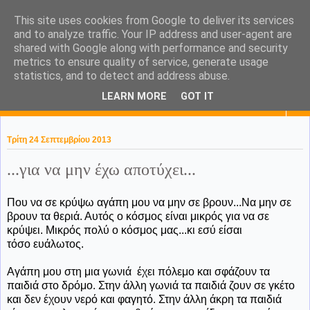
This site uses cookies from Google to deliver its services
KaPa. Me without you...tea
and to analyze traffic. Your IP address and user-agent are
shared with Google along with performance and security
without a biscuit!
metrics to ensure quality of service, generate usage
statistics, and to detect and address abuse.
LEARN MORE
GOT IT
▼
Τρίτη 24 Σεπτεμβρίου 2013
...για να μην έχω αποτύχει...
Που να σε κρύψω αγάπη μου να μην σε βρουν...Να μην σε
βρουν τα θεριά. Αυτός ο κόσμος είναι μικρός για να σε
κρύψει. Μικρός πολύ ο κόσμος μας...κι εσύ είσαι
τόσο ευάλωτος.
Αγάπη μου στη μια γωνιά έχει πόλεμο και σφάζουν τα
παιδιά στο δρόμο. Στην άλλη γωνιά τα παιδιά ζουν σε γκέτο
και δεν έχουν νερό και φαγητό. Στην άλλη άκρη τα παιδιά