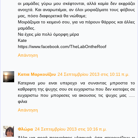
οι μαμάδες γύρω μου σκέφτονται, αλλά καμία δεν εκφράζει
ανοιχτά. Και αναρωτιέμαι, αν όλοι μοιραζόματε τους φόβους
μας, πόσο διαφορετικά θα νιώθαμε;
Μοιράζομαι το κειμενό σου, για να πάρουν θάρρος και άλλες
μαμάδες.
Να έχεις μία πολύ όμορφη μέρα
Kate
https://www.facebook.com/TheLabOntheRoof
Απάντηση
Κατια Μαρκουϊζου
24 Σεπτεμβρίου 2013 στις 10:11 π.μ.
Κατερινα μου ειναι υπεροχο να συναντας μπροστα το
καθρεφτη της ψυχης σου σε ευχαριστω που δεν κιοτεψες σε
ευχαριστω που μπορεσες να ακουσεις τις ψυχες μας .....
φιλια
Απάντηση
Φλώρα
24 Σεπτεμβρίου 2013 στις 10:16 π.μ.
Άλλη μια φορά περιγράφεις γλαφυρά, όσα φτερουγίζουν κι