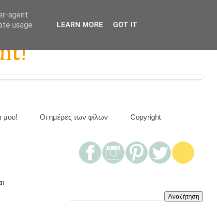
ser-agent
rate usage
LEARN MORE
GOT IT
it!
α μου!
Οι ημέρες των φίλων
Copyright
αι