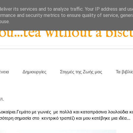
liver its services and to analyze traffic. Your IP address and u
rmance and security metrics to ensure quality of service, gene
buse.
...tea without a biscu
ένεια
Δημιουργίες
Στιγμές της Ζωής μας
Τα βιβλί
ι.
αλοκαίρια.Γεμάτο με γωνιές με πολλά και καταπράσινα λουλούδια κ
ότερη σημασία στο κεντρικό τραπέζι και μου κατέβηκε μια ιδέα...