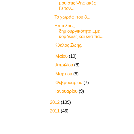
μου στις Ψηφιακές
Γειτον...
Το χωράφι του 8...
Επιτέλους
δημιουργικότητα...με
κορδέλες και ένα πα...
Κύκλος Ζωής.
►
Μαΐου
(10)
►
Απριλίου
(8)
►
Μαρτίου
(9)
►
Φεβρουαρίου
(7)
►
Ιανουαρίου
(9)
►
2012
(109)
►
2011
(46)