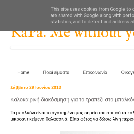
This site uses cookies from Google to de
are shared with Google along with perfo
statistics, and to detect and address a
KaPa. Me without you
Home
Ποιοί είμαστε
Επικοινωνία
Οικογ
Σάββατο 29 Ιουνίου 2013
Καλοκαιρινή διακόσμηση για το τραπέζι στο μπαλκόν
Το μπαλκόνι είναι το αγαπημένο μας σημείο του σπιτιού τα κ
μικροαντικείμενα θαλασσινά. Είπα φέτος να δώσω λίγη περισσ