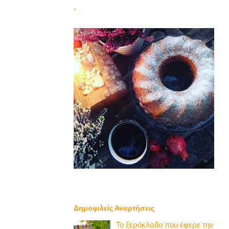
`
Δημοφιλείς Αναρτήσεις
Το ξερόκλαδο που έφερε την