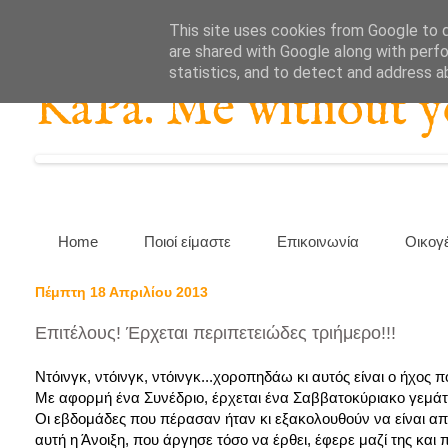
This site uses cookies from Google to de
are shared with Google along with perfo
statistics, and to detect and address a
KaPa. Me without you
Home
Ποιοί είμαστε
Επικοινωνία
Οικογ
Πέμπτη 18 Απριλίου 2013
Επιτέλους! Έρχεται περιπετειώδες τριήμερο!!!
Ντόινγκ, ντόινγκ, ντόινγκ...χοροπηδάω κι αυτός είναι ο ήχο
Με αφορμή ένα Συνέδριο, έρχεται ένα Σαββατοκύριακο γεμάτ
Οι εβδομάδες που πέρασαν ήταν κι εξακολουθούν να είναι από 
αυτή η Άνοιξη, που άργησε τόσο να έρθει, έφερε μαζί της κα