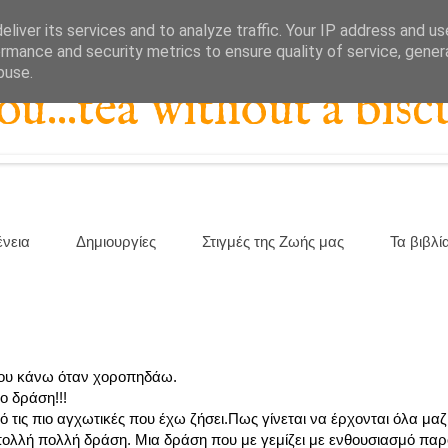
liver its services and to analyze traffic. Your IP address and u
rmance and security metrics to ensure quality of service, gene
buse.
...tea without a biscu
ένεια
Δημιουργίες
Στιγμές της Ζωής μας
Τα βιβλί
ς που κάνω όταν χοροπηδάω.
ο δράση!!!
τις πιο αγχωτικές που έχω ζήσει.Πως γίνεται να έρχονται όλα μαζί;
ι πολλή πολλή δράση. Μια δράση που με γεμίζει με ενθουσιασμό π