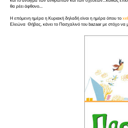
και το άνοιγμα των ανθρώπων και των σχέσεων...καθώς επί
θα ρέει άφθονο...
Η επόμενη ημέρα η Κυριακή δηλαδή είναι η ημέρα όπου το
xe
Ελεώνα Θήβας, κάνει το Πασχαλινό του bazaar με στόχο να μ