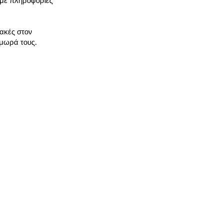
 με πληροφορίες
λακές στον
 μωρά τους.