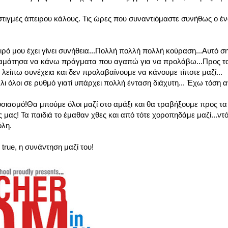
στιγμές άπειρου κάλους. Τις ώρες που συναντιόμαστε συνήθως ο έν
ιρό μου έχει γίνει συνήθεια...Πολλή πολλή πολλή κούραση...Αυτό σ
σταμάτησα να κάνω πράγματα που αγαπώ για να προλάβω...Προς τα
υ λείπω συνέχεια και δεν προλαβαίνουμε να κάνουμε τίποτε μαζί...
ι όλοι σε ρυθμό γιατί υπάρχει πολλή ένταση διάχυτη... Έχω τόση 
ιασμό!Θα μπούμε όλοι μαζί στο αμάξι και θα τραβήξουμε προς τα 
 μας! Τα παιδιά το έμαθαν χθες και από τότε χοροπηδάμε μαζί...ντόι
όλη.
rue, η συνάντηση μαζί του!