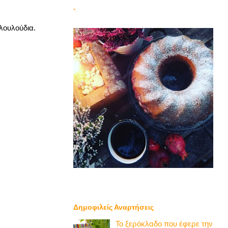
`
λουλούδια.
Δημοφιλείς Αναρτήσεις
Το ξερόκλαδο που έφερε την