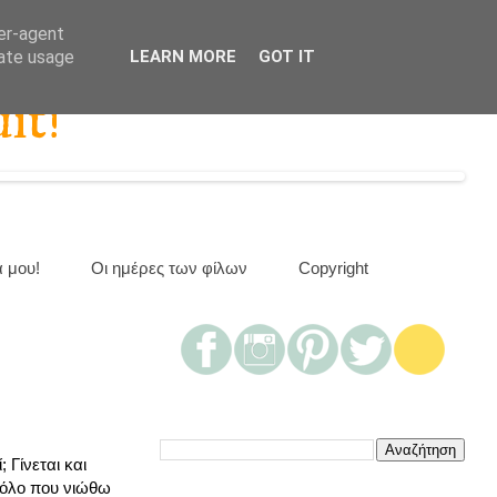
ser-agent
rate usage
LEARN MORE
GOT IT
it!
α μου!
Οι ημέρες των φίλων
Copyright
 Γίνεται και
αρόλο που νιώθω