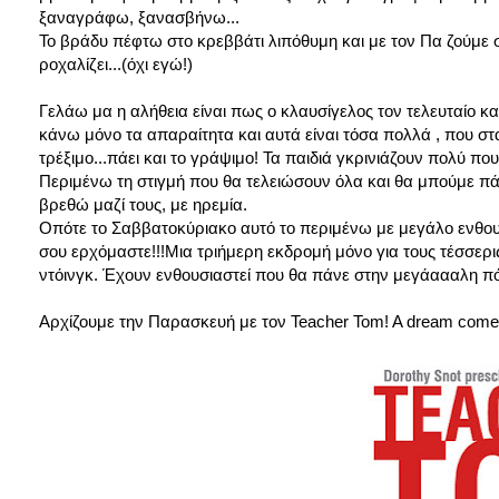
ξαναγράφω, ξανασβήνω...
Το βράδυ πέφτω στο κρεββάτι λιπόθυμη και με τον Πα ζούμε 
ροχαλίζει...(όχι εγώ!)
Γελάω μα η αλήθεια είναι πως ο κλαυσίγελος τον τελευταίο κα
κάνω μόνο τα απαραίτητα και αυτά είναι τόσα πολλά , που 
τρέξιμο...πάει και το γράψιμο! Τα παιδιά γκρινιάζουν πολύ πο
Περιμένω τη στιγμή που θα τελειώσουν όλα και θα μπούμε πάλ
βρεθώ μαζί τους, με ηρεμία.
Οπότε το Σαββατοκύριακο αυτό το περιμένω με μεγάλο ενθουσ
σου ερχόμαστε!!!Μια τριήμερη εκδρομή μόνο για τους τέσσερις
ντόινγκ. Έχουν ενθουσιαστεί που θα πάνε στην μεγάαααλη π
Αρχίζουμε την Παρασκευή με τον Teacher Tom! A dream come t