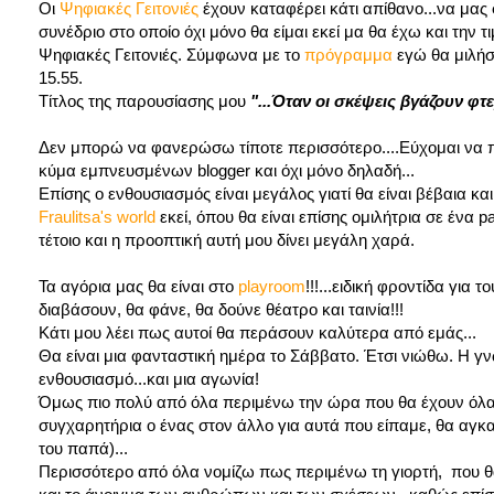
Οι
Ψηφιακές Γειτονιές
έχουν καταφέρει κάτι απίθανο...να μας
συνέδριο στο οποίο όχι μόνο θα είμαι εκεί μα θα έχω και την 
Ψηφιακές Γειτονιές. Σύμφωνα με το
πρόγραμμα
εγώ θα μιλήσω
15.55.
Τίτλος της παρουσίασης μου
"...Όταν οι σκέψεις βγάζουν φτ
Δεν μπορώ να φανερώσω τίποτε περισσότερο....Εύχομαι να πάε
κύμα εμπνευσμένων blogger και όχι μόνο δηλαδή...
Επίσης ο ενθουσιασμός είναι μεγάλος γιατί θα είναι βέβαια κ
Fraulitsa's world
εκεί, όπου θα είναι επίσης ομιλήτρια σε ένα 
τέτοιο και η προοπτική αυτή μου δίνει μεγάλη χαρά.
Τα αγόρια μας θα είναι στο
playroom
!!!...ειδική φροντίδα γι
διαβάσουν, θα φάνε, θα δούνε θέατρο και ταινία!!!
Κάτι μου λέει πως αυτοί θα περάσουν καλύτερα από εμάς...
Θα είναι μια φανταστική ημέρα το Σάββατο. Έτσι νιώθω. Η γ
ενθουσιασμό...και μια αγωνία!
Όμως πιο πολύ από όλα περιμένω την ώρα που θα έχουν όλα τε
συγχαρητήρια ο ένας στον άλλο για αυτά που είπαμε, θα αγκαλ
του παπά)...
Περισσότερο από όλα νομίζω πως περιμένω τη γιορτή, που θα 