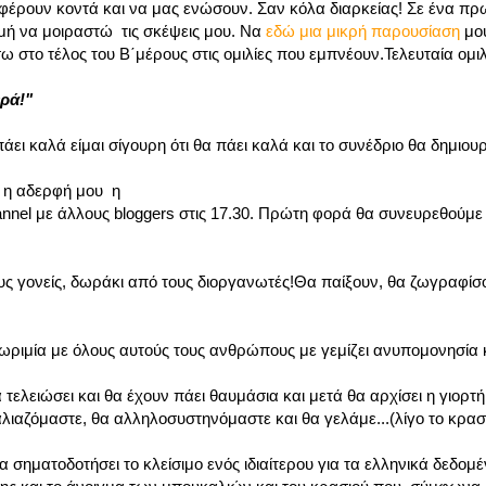
 φέρουν κοντά και να μας ενώσουν. Σαν κόλα διαρκείας! Σε ένα π
τιμή να μοιραστώ τις σκέψεις μου. Να
εδώ μια μικρή παρουσίαση
μου
 στο τέλος του Β΄μέρους στις ομιλίες που εμπνέουν.Τελευταία ομιλ
ερά!"
ι καλά είμαι σίγουρη ότι θα πάει καλά και το συνέδριο θα δημιου
αι η αδερφή μου η
pannel με άλλους bloggers στις 17.30. Πρώτη φορά θα συνευρεθούμε 
α τους γονείς, δωράκι από τους διοργανωτές!Θα παίξουν, θα ζωγραφίσ
νωριμία με όλους αυτούς τους ανθρώπους με γεμίζει ανυπομονησία 
λειώσει και θα έχουν πάει θαυμάσια και μετά θα αρχίσει η γιορτή!
ιαζόμαστε, θα αλληλοσυστηνόμαστε και θα γελάμε...(λίγο το κρασί,
σηματοδοτήσει το κλείσιμο ενός ιδιαίτερου για τα ελληνικά δεδομ