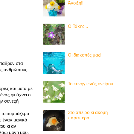
Άνοιξη!!
Ο Τάκης...
Οι διακοπές μας!
παίζουν στα
ους ανθρώπους
Το κυνήγι ενός ονείρου...
ρίες και μετά με
ένας φτιάχνει ο
ην συνεχή
Στο άπειρο κι ακόμη
αι το συμμάζεμα
παραπέρα...
με έναν μαγικό
που κι αν
ιλάω μόνη μου,