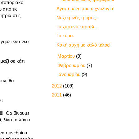
ρωτοποριακό
Αγαπημένη μου τεχνολογία!
 από τις
ήτρια στις
Νυχτερινός τρόμος...
Το χάρτινο καράβι...
Το κύμα.
ργήσει ένα νέο
Κακή αρχή με καλό τέλος!
►
Μαρτίου
(9)
μαζί σε κάτι
►
Φεβρουαρίου
(7)
►
Ιανουαρίου
(9)
ουν, θα
►
2012
(109)
►
2011
(46)
κι
!!! Θα δίνουμε
 λίγο τα λόγια
ένα συνεδρίου