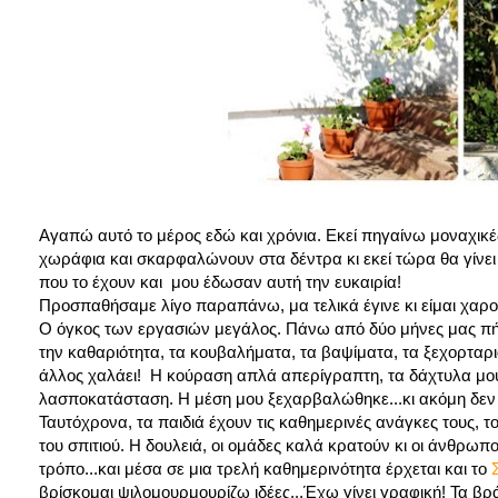
Αγαπώ αυτό το μέρος εδώ και χρόνια. Εκεί πηγαίνω μοναχικές
χωράφια και σκαρφαλώνουν στα δέντρα κι εκεί τώρα θα γίνε
που το έχουν και μου έδωσαν αυτή την ευκαιρία!
Προσπαθήσαμε λίγο παραπάνω, μα τελικά έγινε κι είμαι χαρ
Ο όγκος των εργασιών μεγάλος. Πάνω από δύο μήνες μας πήρε
την καθαριότητα, τα κουβαλήματα, τα βαψίματα, τα ξεχορταρι
άλλος χαλάει! Η κούραση απλά απερίγραπτη, τα δάχτυλα μου 
λασποκατάσταση. Η μέση μου ξεχαρβαλώθηκε...κι ακόμη δεν ε
Ταυτόχρονα, τα παιδιά έχουν τις καθημερινές ανάγκες τους, τ
του σπιτιού. Η δουλειά, οι ομάδες καλά κρατούν κι οι άνθρωπο
τρόπο...και μέσα σε μια τρελή καθημερινότητα έρχεται και το
Σ
βρίσκομαι ψιλομουρμουρίζω ιδέες...Έχω γίνει γραφική! Τα β