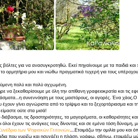
 βόλτες για να ανασυγκροτηθώ. Εκεί πηγαίνουμε με τα παιδιά και 
ι το ορμητήριο μου και νιώθω πραγματικά τυχερή για τους υπέροχ
ούμενη πολύ και πολύ αγχωμένη.
 να ξεκαθαρίσουμε με όλη την απίθανη γραφειοκρατία και τις εφο
άσματα...η συνεννόηση με τους μαστόρους, οι αγορές. Ένα χάος.Ο 
έχουν γίνει αγνώριστα από το τρίψιμο και το ξεχορτάριασμα και τ
ίμαστε ούτε στα μισά!
ο διάβασμα, τις δραστηριότητες, τα μαγειρέματα, οι καθαριότητες κ
ι όλοι έχουν τις ανάγκες τους δίνοντας και σε εμένα τόση δύναμη, 
υνέδριο των Ψηφιακών Γειτονιών
....Ετοιμάζω την ομιλία μου και ό
ράδια που γυρίζω και ησυχάζει η πλάση, γράφω, σβήνω, ετοιμάζω μ