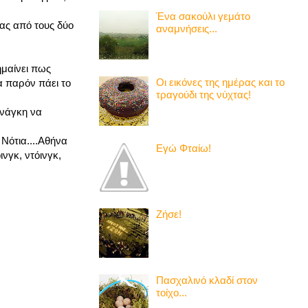
Ένα σακούλι γεμάτο
ας από τους δύο
αναμνήσεις...
ημαίνει πως
Οι εικόνες της ημέρας και το
 παρόν πάει το
τραγούδι της νύχτας!
ανάγκη να
Νότια....Αθήνα
Εγώ Φταίω!
νγκ, ντόινγκ,
Ζήσε!
Πασχαλινό κλαδί στον
τοίχο...