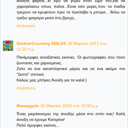
ανοητη φαρσα...κι εγω να γυρω στον ωμο του,και να
χαμογελασω οπως παλια...Ειναι κατι μερες,που τα παιδια
τρεχουν να κρυφτουν πριν τα προλαβει η μπορα... θελω να
τρεξω γρηγορα μεσα στη βροχη...
Απάντηση
Dimitra•Counting SΜiLES
20 Μαρτίου 2013 στις
11:20 π.μ.
Πανέμορφες ανοιξιάτικες εικόνες. Οι φωτογραφίες σου τόσο
ζωντανές και χαρούμενες.
Ζείτε σε ένα καταπληκτικό μέρος και σε ένα ακόμα πιο
"ζεστό" σπιτικό.
Καλώς μας μπήκες Άνοιξη για τα καλά:)
Απάντηση
Mamaggela
20 Μαρτίου 2013 στις 10:00 μ.μ.
Ένας μικρόκοσμος της άνοιξης μέσα στο σπίτι σας! Καλή
άνοιξη να έχουμε Κατερίνα!
Πολύ όμορφες εικόνες...