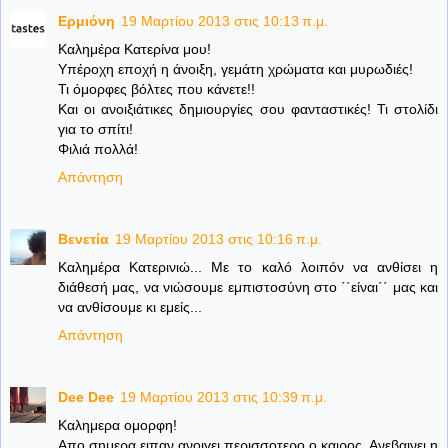
Ερμιόνη
19 Μαρτίου 2013 στις 10:13 π.μ.
Καλημέρα Κατερίνα μου!
Υπέροχη εποχή η άνοιξη, γεμάτη χρώματα και μυρωδιές!
Τι όμορφες βόλτες που κάνετε!!
Και οι ανοιξιάτικες δημιουργίες σου φανταστικές! Τι στολίδι
για το σπίτι!
Φιλιά πολλά!
Απάντηση
Βενετία
19 Μαρτίου 2013 στις 10:16 π.μ.
Καλημέρα Κατερινιώ... Με το καλό λοιπόν να ανθίσει η
διάθεσή μας, να νιώσουμε εμπιστοσύνη στο ΄΄είναι΄΄ μας και
να ανθίσουμε κι εμείς...
Απάντηση
Dee Dee
19 Μαρτίου 2013 στις 10:39 π.μ.
Καλημερα ομορφη!
Απο σημερα ειπαν ανοιγει περισσοτερο ο καιρος. Ανεβαινει η