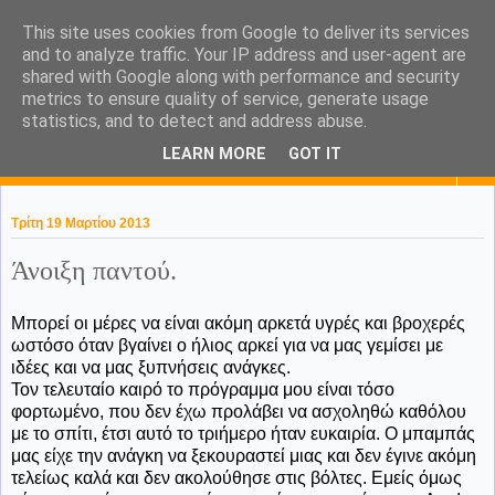
This site uses cookies from Google to deliver its services
KaPa. Me without you...tea
and to analyze traffic. Your IP address and user-agent are
shared with Google along with performance and security
without a biscuit!
metrics to ensure quality of service, generate usage
statistics, and to detect and address abuse.
LEARN MORE
GOT IT
▼
Τρίτη 19 Μαρτίου 2013
Άνοιξη παντού.
Μπορεί οι μέρες να είναι ακόμη αρκετά υγρές και βροχερές
ωστόσο όταν βγαίνει ο ήλιος αρκεί για να μας γεμίσει με
ιδέες και να μας ξυπνήσεις ανάγκες.
Τον τελευταίο καιρό το πρόγραμμα μου είναι τόσο
φορτωμένο, που δεν έχω προλάβει να ασχοληθώ καθόλου
με το σπίτι, έτσι αυτό το τριήμερο ήταν ευκαιρία. Ο μπαμπάς
μας είχε την ανάγκη να ξεκουραστεί μιας και δεν έγινε ακόμη
τελείως καλά και δεν ακολούθησε στις βόλτες. Εμείς όμως