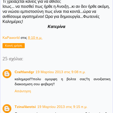
Τι χρειάζεται κανείς για να αθίσει;
Ισως... να πεισθεί πως ήρθε η Ανοιξη...κι αν δεν ήρθε ακόμη,
να νιώσει εμπιστοσύνη πως είναι πια κοντά...ώρα να
ανθίσουμε αγαπημένοι! Ωρα για δημιουργία...Φωτεινές
Καλημέρες!
Κατερίνα
KaPaworld
στις
8:10 π.μ.
Κοινή χρήση
25 σχόλια:
Craftlandgr
19 Μαρτίου 2013 στις 9:08 π.μ.
καλημερα!!!πολυ ομορφη η βολτα σας!!η ανοιξιατικη
διακοσμιση σου φοβερη!!
Απάντηση
TzinaVarotsi
19 Μαρτίου 2013 στις 9:15 π.μ.