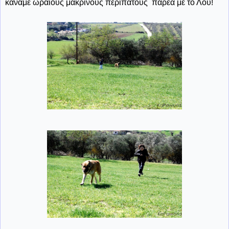
κάναμε ωραίους μακρινούς περιπάτους παρέα με το Λου!