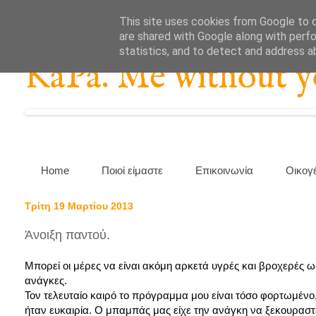
This site uses cookies from Google to de
are shared with Google along with perfo
statistics, and to detect and address a
KaPa. Me without you
Home
Ποιοί είμαστε
Επικοινωνία
Οικογ
Τρίτη 19 Μαρτίου 2013
Άνοιξη παντού.
Μπορεί οι μέρες να είναι ακόμη αρκετά υγρές και βροχερές ωστ
ανάγκες.
Τον τελευταίο καιρό το πρόγραμμα μου είναι τόσο φορτωμένο,
ήταν ευκαιρία. Ο μπαμπάς μας είχε την ανάγκη να ξεκουραστεί