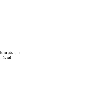
.Με το μύνημα
 πάντα!