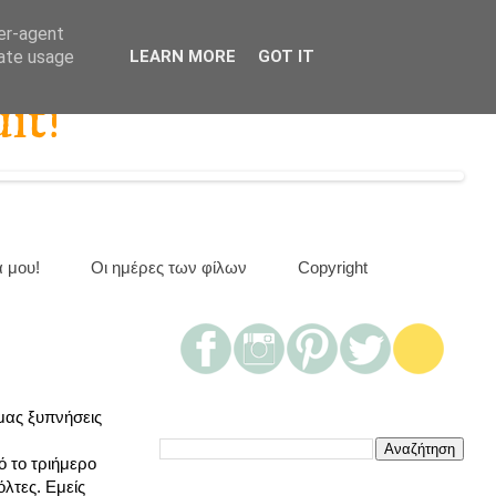
ser-agent
rate usage
LEARN MORE
GOT IT
it!
α μου!
Οι ημέρες των φίλων
Copyright
 μας ξυπνήσεις
ό το τριήμερο
όλτες. Εμείς