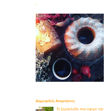
`
Δημοφιλείς Αναρτήσεις
Το ξερόκλαδο που έφερε την