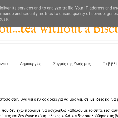
liver its services and to analyze traffic. Your IP address and u
rmance and security metrics to ensure quality of service, gene
buse.
...tea without a biscu
ένεια
Δημιουργίες
Στιγμές της Ζωής μας
Τα βιβλί
όσο όταν βγαίνει ο ήλιος αρκεί για να μας γεμίσει με ιδέες και να
 που δεν έχω προλάβει να ασχοληθώ καθόλου με το σπίτι, έτσι αυτ
 μιας και δεν έγινε ακόμη τελείως καλά και δεν ακολούθησε στις β