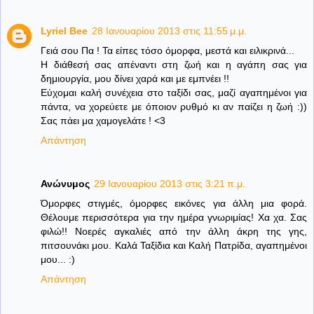
Lyriel Bee
28 Ιανουαρίου 2013 στις 11:55 μ.μ.
Γειά σου Πα ! Τα είπες τόσο όμορφα, μεστά και ειλικρινά...
Η διάθεσή σας απέναντι στη ζωή και η αγάπη σας για
δημιουργία, μου δίνει χαρά και με εμπνέει !!
Εύχομαι καλή συνέχεια στο ταξίδι σας, μαζί αγαπημένοι για
πάντα, να χορεύετε με όποιον ρυθμό κι αν παίζει η ζωή :))
Σας πάει μα χαμογελάτε ! <3
Απάντηση
Ανώνυμος
29 Ιανουαρίου 2013 στις 3:21 π.μ.
Όμορφες στιγμές, όμορφες εικόνες για άλλη μια φορά.
Θέλουμε περισσότερα για την ημέρα γνωριμίας! Χα χα. Σας
φιλώ!! Νοερές αγκαλιές από την άλλη άκρη της γης,
πιτσουνάκι μου. Καλά Ταξίδια και Καλή Πατρίδα, αγαπημένοι
μου... :)
Απάντηση