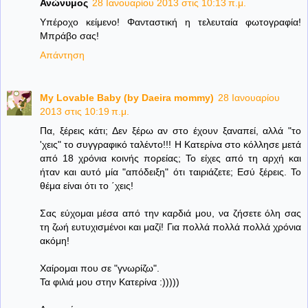
Ανώνυμος
28 Ιανουαρίου 2013 στις 10:13 π.μ.
Υπέροχο κείμενο! Φανταστική η τελευταία φωτογραφία!
Μπράβο σας!
Απάντηση
My Lovable Baby (by Daeira mommy)
28 Ιανουαρίου
2013 στις 10:19 π.μ.
Πα, ξέρεις κάτι; Δεν ξέρω αν στο έχουν ξαναπεί, αλλά "το
'χεις" το συγγραφικό ταλέντο!!! Η Κατερίνα στο κόλλησε μετά
από 18 χρόνια κοινής πορείας; Το είχες από τη αρχή και
ήταν και αυτό μία "απόδειξη" ότι ταιριάζετε; Εσύ ξέρεις. Το
θέμα είναι ότι το ΄χεις!
Σας εύχομαι μέσα από την καρδιά μου, να ζήσετε όλη σας
τη ζωή ευτυχισμένοι και μαζί! Για πολλά πολλά πολλά χρόνια
ακόμη!
Χαίρομαι που σε "γνωρίζω".
Τα φιλιά μου στην Κατερίνα :)))))