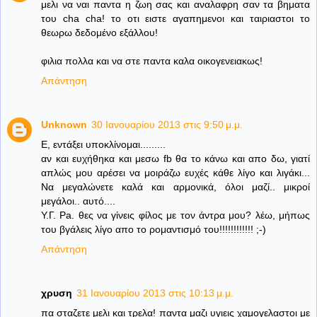
μελι να ναι παντα η ζωη σας και αναλαφρη σαν τα βηματα
του cha cha! το οτι ειστε αγαπημενοι και ταιριαστοι το
θεωρω δεδομένο εξάλλου!
φιλια πολλα και να στε παντα καλα οικογενειακως!
Απάντηση
Unknown
30 Ιανουαρίου 2013 στις 9:50 μ.μ.
Ε, εντάξει υποκλίνομαι.........
αν και ευχήθηκα και μεσω fb θα το κάνω και απο δω, γιατί
απλώς μου αρέσει να μοιράζω ευχές κάθε λίγο και λιγάκι...
Να μεγαλώνετε καλά και αρμονικά, όλοι μαζί.. μικροί
μεγάλοι.. αυτό....
Υ.Γ. Pa. θες να γίνεις φίλος με τον άντρα μου? λέω, μήπως
του βγάλεις λίγο απο το ρομαντισμό του!!!!!!!!!!!! ;-)
Απάντηση
χρυση
31 Ιανουαρίου 2013 στις 10:13 μ.μ.
πα σταζετε μελι και τρελα! παντα μαζι υγιεις χαμογελαστοι με