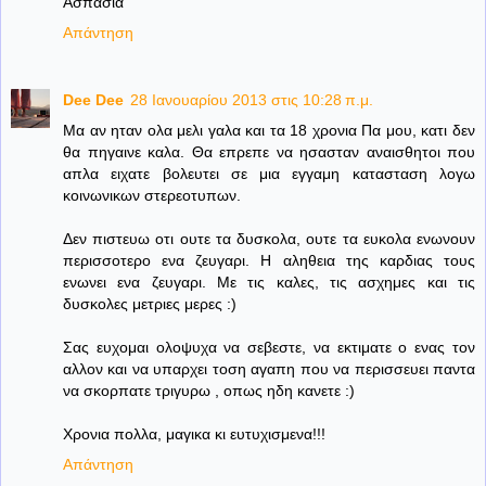
Ασπασία
Απάντηση
Dee Dee
28 Ιανουαρίου 2013 στις 10:28 π.μ.
Μα αν ηταν ολα μελι γαλα και τα 18 χρονια Πα μου, κατι δεν
θα πηγαινε καλα. Θα επρεπε να ησασταν αναισθητοι που
απλα ειχατε βολευτει σε μια εγγαμη κατασταση λογω
κοινωνικων στερεοτυπων.
Δεν πιστευω οτι ουτε τα δυσκολα, ουτε τα ευκολα ενωνουν
περισσοτερο ενα ζευγαρι. Η αληθεια της καρδιας τους
ενωνει ενα ζευγαρι. Με τις καλες, τις ασχημες και τις
δυσκολες μετριες μερες :)
Σας ευχομαι ολοψυχα να σεβεστε, να εκτιματε ο ενας τον
αλλον και να υπαρχει τοση αγαπη που να περισσευει παντα
να σκορπατε τριγυρω , οπως ηδη κανετε :)
Χρονια πολλα, μαγικα κι ευτυχισμενα!!!
Απάντηση