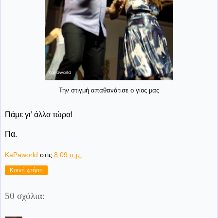
Την στιγμή απαθανάτισε ο γιος μας
Πάμε γι’ άλλα τώρα!
Πα.
KaPaworld
στις
8:09 π.μ.
Κοινή χρήση
50 σχόλια: