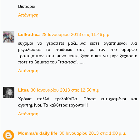
Βικτώρια
Απάντηση
Lefkothea
29 Ιανουαρίου 2013 στις 11:46 μ.μ.
ευχομαι να γερασετε μαζι....να ειστε αγαπημενοι ,να
μεγαλωσετε τα παιδακια σας με τον πιο ομορφο
τροπο,αυτον που μονο εσεις ξερετε και να μην ξεχασετε
ποτε τα βηματα του "τσα-τσα"......
Απάντηση
Litsa
30 Ιανουαρίου 2013 στις 12:56 π.μ.
Χρόνια πολλά τρελοΚαΠα. Πάντα ευτυχισμένοι και
αγαπημένοι. Τα καλύτερα έρχονται!!
Απάντηση
Momma's daily life
30 Ιανουαρίου 2013 στις 1:00 μ.μ.