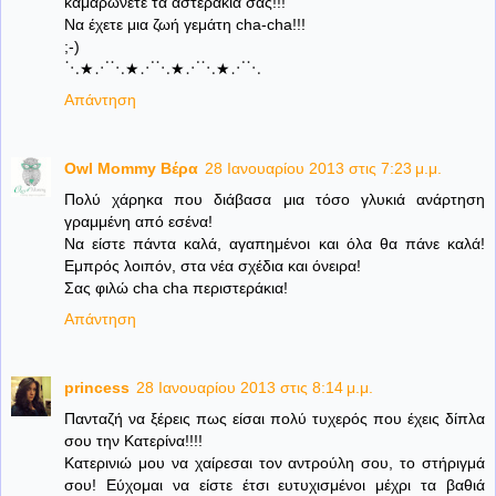
καμαρώνετε τα αστεράκια σας!!!
Να έχετε μια ζωή γεμάτη cha-cha!!!
;-)
⋱★⋰⋱★⋰⋱★⋰⋱★⋰⋱
Απάντηση
Owl Mommy Βέρα
28 Ιανουαρίου 2013 στις 7:23 μ.μ.
Πολύ χάρηκα που διάβασα μια τόσο γλυκιά ανάρτηση
γραμμένη από εσένα!
Να είστε πάντα καλά, αγαπημένοι και όλα θα πάνε καλά!
Εμπρός λοιπόν, στα νέα σχέδια και όνειρα!
Σας φιλώ cha cha περιστεράκια!
Απάντηση
princess
28 Ιανουαρίου 2013 στις 8:14 μ.μ.
Πανταζή να ξέρεις πως είσαι πολύ τυχερός που έχεις δίπλα
σου την Κατερίνα!!!!
Κατερινιώ μου να χαίρεσαι τον αντρούλη σου, το στήριγμά
σου! Εύχομαι να είστε έτσι ευτυχισμένοι μέχρι τα βαθιά