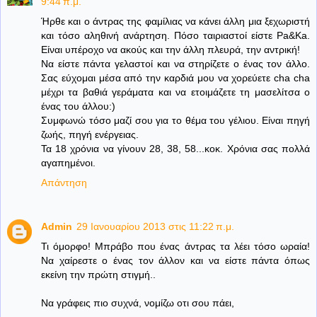
9:44 π.μ.
Ήρθε και ο άντρας της φαμίλιας να κάνει άλλη μια ξεχωριστή
και τόσο αληθινή ανάρτηση. Πόσο ταιριαστοί είστε Pa&Ka.
Είναι υπέροχο να ακούς και την άλλη πλευρά, την αντρική!
Να είστε πάντα γελαστοί και να στηρίζετε ο ένας τον άλλο.
Σας εύχομαι μέσα από την καρδιά μου να χορεύετε cha cha
μέχρι τα βαθιά γεράματα και να ετοιμάζετε τη μασελίτσα ο
ένας του άλλου:)
Συμφωνώ τόσο μαζί σου για το θέμα του γέλιου. Είναι πηγή
ζωής, πηγή ενέργειας.
Τα 18 χρόνια να γίνουν 28, 38, 58...κοκ. Χρόνια σας πολλά
αγαπημένοι.
Απάντηση
Admin
29 Ιανουαρίου 2013 στις 11:22 π.μ.
Τι όμορφο! Μπράβο που ένας άντρας τα λέει τόσο ωραία!
Να χαίρεστε ο ένας τον άλλον και να είστε πάντα όπως
εκείνη την πρώτη στιγμή..
Να γράφεις πιο συχνά, νομίζω οτι σου πάει,