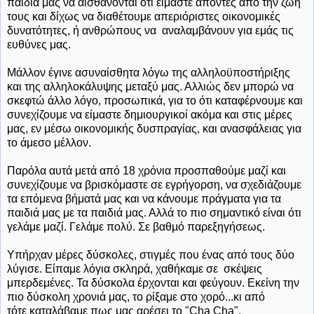
παιδιά μας να αισθάνονται ότι είμαστε απόντες από την ζωή
τους και δίχως να διαθέτουμε απεριόριστες οικονομικές
δυνατότητες, ή ανθρώπους να αναλαμβάνουν για εμάς τις
ευθύνες μας.
Μάλλον έγινε ασυναίσθητα λόγω της αλληλοϋποστήριξης
και της αλληλοκάλυψης μεταξύ μας. Αλλιώς δεν μπορώ να
σκεφτώ άλλο λόγο, προσωπικά, για το ότι καταφέρνουμε και
συνεχίζουμε να είμαστε δημιουργικοί ακόμα και στις μέρες
μας, εν μέσω οικονομικής δυσπραγίας, και ανασφάλειας για
το άμεσο μέλλον.
Παρόλα αυτά μετά από 18 χρόνια προσπαθούμε μαζί και
συνεχίζουμε να βρισκόμαστε σε εγρήγορση, να σχεδιάζουμε
τα επόμενα βήματά μας και να κάνουμε πράγματα για τα
παιδιά μας με τα παιδιά μας. Αλλά το πιο σημαντικό είναι ότι
γελάμε μαζί. Γελάμε πολύ. Σε βαθμό παρεξηγήσεως.
Υπήρχαν μέρες δύσκολες, στιγμές που ένας από τους δύο
λύγισε. Είπαμε λόγια σκληρά, χαθήκαμε σε σκέψεις
μπερδεμένες. Τα δύσκολα έρχονται και φεύγουν. Εκείνη την
πιο δύσκολη χρονιά μας, το ρίξαμε στο χορό...κι από
τότε καταλάβαμε πως μας αρέσει το "Cha Cha".