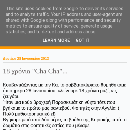
This site uses cookies from Google to deliver its services
KaPa. Me without you...tea
and to analyze traffic. Your IP address and user-agent are
shared with Google along with performance and security
without a biscuit!
metrics to ensure quality of service, generate usage
statistics, and to detect and address abuse.
LEARN MORE
GOT IT
▼
Δευτέρα 28 Ιανουαρίου 2013
18 χρόνια "Cha Cha"...
Κουβεντιάζοντας με την Κα. το σαββατοκύριακο θυμηθήκαμε
ότι σήμερα 28 Ιανουαρίου, κλείνουμε 18 χρόνια μαζί, ως
ζευγάρι.
Ήταν μια κρύα βροχερή Παρασκευάτικη νύχτα τότε που
βγήκαμε το πρώτο μας ραντεβού. Φοιτητές στην Αγγλία. (
Πολύ μυθιστορηματικό ε!).
Βγήκαμε μετά από δύο μέρες το βράδυ της Κυριακής, από το
δωμάτιο στις φοιτητικές εστίες που μέναμε.