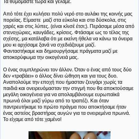
Τα θυμόμαστε τώρα και γελάμε.
Από τότε έχει κυλήσει πολύ νερό στο αυλάκι της κοινής μας
πορείας. Είμαστε μαζί στα εύκολα και στα δύσκολα, στις
χαρές και στις λύπες. (είναι κλισέ έτσι;). Περάσαμε μέσα από
στενοχώριες, καυγάδες, κρίσεις. Φτάσαμε ως το τέλος της
σχέσης, μα κατάλαβα ότι με εκείνη ήθελα να κάνω τα όνειρα
μου κι αρχίσαμε ξανά να σχεδιάζουμε μαζί.
Φανταστήκαμε και δημιουργήσαμε πράγματα μαζί με
αποκορύφωμα την οικογένειά μας.
Ο ένας συμπληρώνει τον άλλον. Όταν ο ένας από τους δύο
δεν «τραβάει» ο άλλος δίνει ώθηση και για τους δυο.
Αναπολούμε την εποχή που ήμασταν ζευγάρι χωρίς τα
παιδιά και ονειρευόμασταν την στιγμή που θα αποκτούσαμε
μεγάλη οικογένεια για να απολαμβάνουμε ευρωπαϊκά
πρωινά όλοι μαζί γύρω από το τραπέζι. Και όταν
παντρευτήκαμε το πρώτο πράγμα που αποκτήσαμε ήταν
ένας αστείος βραστήρας αυγών για τα ονειρεμένα πρωινά.
Το είχαμε από τότε χαμένο!