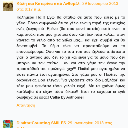
Κάλη και Κατερίνα από Ανθομέλι
29 Ιανουαρίου 2013
στις 9:17 π.μ.
Καλημέρα Πα!!! Εγώ θα σταθώ σε αυτό που είπες με το
γέλιο! Πόσο συμφωνώ ότι το γέλιο είναι η πηγή της ευτυχίας
ενός ζευγαριού. Εμένα (θα σου φανεί αστείο) αυτό είναι το
καμπανάκι που μου χτυπάει όταν κάτι δεν πάει καλά... όταν
χάνεται το γέλιο από τα χείλια μας... και έχει συμβεί και θα
ξανασυμβεί. Το θέμα είναι να προσπαθούμε να το
επαναφέρουμε. Οσο για το τσα τσα σας ζηλεύω απίστευτα
γιατί ο άντρας μου δεν το χει και είναι για το μόνο που δεν
μπορώ να τον πείσω... αν και στο γάμο την έκανε την
προσπάθειά του ομολογώ. χιχι!!! Παιδιά μου αγαπημένα να
είστε πάντα έτσι αγαπημένοι. Στο γάμο μας οι Πολίτες της
οικογένειας μου έλεγαν, "να γεράσετε στο ίδιο μαξιλάρι" και
τότε μου φαινόταν τόσο γελοία ευχή. Με τα χρόνια όμως
κατάλαβα ότι είχαν τόσο δίκαιο!! Ετσι το εύχομαι κι εγώ
ολόψυχα σε εσάς! Callie by Anthomeli
Απάντηση
Dimitra•Counting SΜiLES
29 Ιανουαρίου 2013 στις