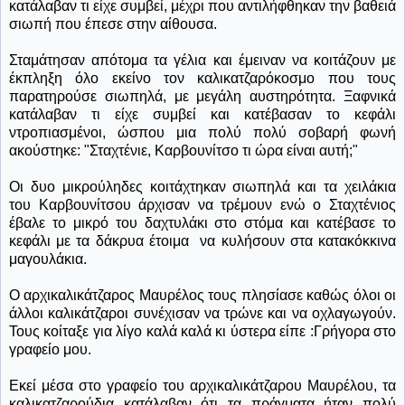
κατάλαβαν τι είχε συμβεί, μέχρι που αντιλήφθηκαν την βαθειά
σιωπή που έπεσε στην αίθουσα.
Σταμάτησαν απότομα τα γέλια και έμειναν να κοιτάζουν με
έκπληξη όλο εκείνο τον καλικατζαρόκοσμο που τους
παρατηρούσε σιωπηλά, με μεγάλη αυστηρότητα. Ξαφνικά
κατάλαβαν τι είχε συμβεί και κατέβασαν το κεφάλι
ντροπιασμένοι, ώσπου μια πολύ πολύ σοβαρή φωνή
ακούστηκε: "Σταχτένιε, Καρβουνίτσο τι ώρα είναι αυτή;"
Οι δυο μικρούληδες κοιτάχτηκαν σιωπηλά και τα χειλάκια
του Καρβουνίτσου άρχισαν να τρέμουν ενώ ο Σταχτένιος
έβαλε το μικρό του δαχτυλάκι στο στόμα και κατέβασε το
κεφάλι με τα δάκρυα έτοιμα
να κυλήσουν στα κατακόκκινα
μαγουλάκια.
Ο αρχικαλικάτζαρος Μαυρέλος τους πλησίασε καθώς όλοι οι
άλλοι καλικάτζαροι συνέχισαν να τρώνε και να οχλαγωγούν.
Τους κοίταξε για λίγο καλά καλά κι ύστερα είπε :Γρήγορα στο
γραφείο μου.
Εκεί μέσα στο γραφείο του αρχικαλικάτζαρου Μαυρέλου, τα
καλικατζαρούδια κατάλαβαν ότι τα πράγματα ήταν πολύ