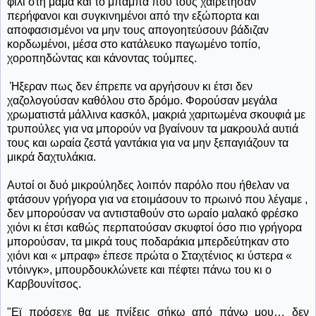
φιλί στη μαμά και το μπαμπά που τους χαιρέτησαν
περήφανοι και συγκινημένοι από την εξώπορτα και
αποφασισμένοι να μην τους απογοητεύσουν βάδιζαν
κορδωμένοι, μέσα στο κατάλευκο παγωμένο τοπίο,
χοροπηδώντας και κάνοντας τούμπες.
Ήξεραν πως δεν έπρεπε να αργήσουν κι έτσι δεν
χαζολογούσαν καθόλου στο δρόμο. Φορούσαν μεγάλα
χρωματιστά μάλλινα κασκόλ, μακριά χαριτωμένα σκουφιά με
τρυπούλες για να μπορούν να βγαίνουν τα μακρουλά αυτιά
τους και ωραία ζεστά γαντάκια για να μην ξεπαγιάζουν τα
μικρά δαχτυλάκια.
Αυτοί οι δυό μικρούληδες λοιπόν παρόλο που ήθελαν να
φτάσουν γρήγορα για να ετοιμάσουν το πρωινό που λέγαμε ,
δεν μπορούσαν να αντισταθούν στο ωραίο μαλακό φρέσκο
χιόνι κι έτσι καθώς περπατούσαν σκυφτοί όσο πιο γρήγορα
μπορούσαν, τα μικρά τους ποδαράκια μπερδεύτηκαν στο
χιόνι και « μπραφ» έπεσε πρώτα ο Σταχτένιος κι ύστερα «
ντόινγκ», μπουρδουκλώνετε και πέφτει πάνω του κι ο
Καρβουνίτσος.
"Εϊ πρόσεχε θα με πνίξεις σήκω από πάνω μου… δεν