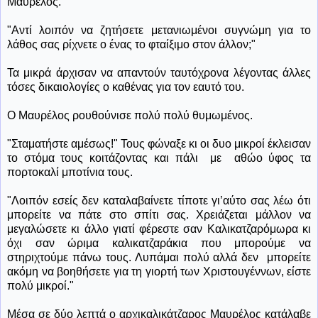
Μαυρέλος.
"Αντί λοιπόν να ζητήσετε μετανιωμένοι συγνώμη για το
λάθος σας ρίχνετε ο ένας το φταίξιμο στον άλλον;"
Τα μικρά άρχισαν να απαντούν ταυτόχρονα λέγοντας άλλες
τόσες δικαιολογίες ο καθένας για τον εαυτό του.
Ο Μαυρέλος ρουθούνισε πολύ πολύ θυμωμένος.
"Σταματήστε αμέσως!" Τους φώναξε κι οι δυο μικροί έκλεισαν
το στόμα τους κοιτάζοντας και πάλι
με
αθώο ύφος τα
πορτοκαλί μποτίνια τους.
"Λοιπόν εσείς δεν καταλαβαίνετε τίποτε γι’αύτο σας λέω ότι
μπορείτε να πάτε στο σπίτι σας. Χρειάζεται μάλλον να
μεγαλώσετε κι άλλο γιατί φέρεστε σαν Καλικατζαρόμωρα κι
όχι σαν ώριμα καλικατζαράκια που μπορούμε να
στηριχτούμε πάνω τους. Λυπάμαι πολύ αλλά δεν
μπορείτε
ακόμη να βοηθήσετε για τη γιορτή των Χριστουγέννων, είστε
πολύ μικροί."
Μέσα σε δύο λεπτά ο αρχικαλικάτζαρος Μαυρέλος κατάλαβε