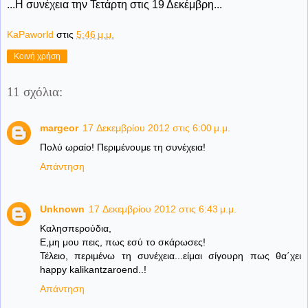
...Η συνέχεια την Τετάρτη στις 19 Δεκέμβρη...
KaPaworld
στις
5:46 μ.μ.
Κοινή χρήση
11 σχόλια:
margeor
17 Δεκεμβρίου 2012 στις 6:00 μ.μ.
Πολύ ωραίο! Περιμένουμε τη συνέχεια!
Απάντηση
Unknown
17 Δεκεμβρίου 2012 στις 6:43 μ.μ.
Kαλησπερούδια,
Ε,μη μου πεις, πως εσύ το σκάρωσες!
Τέλειο, περιμένω τη συνέχεια...είμαι σίγουρη πως θα΄χει
happy kalikantzaroend..!
Απάντηση