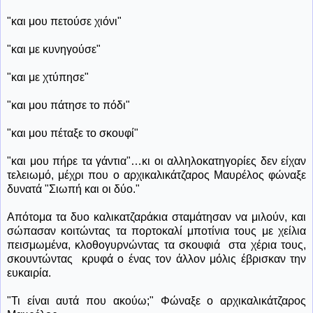
"και μου πετούσε χιόνι"
"και με κυνηγούσε"
"και με χτύπησε"
"και μου πάτησε το πόδι"
"και μου πέταξε το σκουφί"
"και μου πήρε τα γάντια"…κι οι αλληλοκατηγορίες δεν είχαν
τελειωμό, μέχρι που ο αρχικαλικάτζαρος Μαυρέλος φώναξε
δυνατά "Σιωπή και οι δύο."
Απότομα τα δυο καλικατζαράκια σταμάτησαν να μιλούν, και
σώπασαν κοιτώντας τα πορτοκαλί μποτίνια τους με χείλια
πεισμωμένα, κλοθογυρνώντας τα σκουφιά
στα χέρια τους,
σκουντώντας
κρυφά ο ένας τον άλλον μόλις έβρισκαν την
ευκαιρία.
"Τι είναι αυτά που ακούω;" Φώναξε ο αρχικαλικάτζαρος