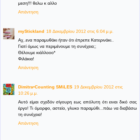
μεση!!! θελω κ αλλο
Απάντηση
myStickland
18 Δεκεμβρίου 2012 στις 6:04 μ.μ.
Aχ..ενα παραμυθάκι ήταν ότι έπρεπε Κατερινάκι..
Γιατί όμως να περιμένουμε τη συνέχεια;;
Θέλουμε κιάλλοοο*
Φιλάκια!
Απάντηση
Dimitra•Counting SΜiLES
19 Δεκεμβρίου 2012 στις
10:26 μ.μ.
Αυτό είμαι σχεδόν σίγουρη εως απόλυτη ότι ειναι δικό σας
έργο! Τι όμορφο, αστείο, γλυκο παραμύθι...πάω να διαβάσω
τη συνέχεια!
Απάντηση