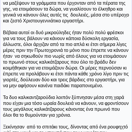
να μαζέψουν τα γράμματα που έρχονταν από τα πέρατα της
γης, να ετοιμάσουν τα δώρα, να γυαλίσουν το έλκηθρο και
γενικά να κάνουν όλες αυτές τις
δουλειές, μέσα στο υπέροχο
και ζεστό Χριστουγεννιάτικο εργαστήρι.
Βέβαια αυτοί οι δυό μικρούληδες ήταν πολύ πολύ φρέσκοι
για να τους βάλουν να κάνουν κάποια δύσκολη εργασία,
άλλωστε, όλοι άρχιζαν από τα πιο απλά κι έτσι σήμερα λίγες
μέρες πριν την Πρωτοχρονιά το μόνο που έπρεπε να κάνουν
ήταν
να σηκωθούν πιο νωρίς από όλους για να ετοιμάσουν
το πρωινό στους καλικάτζαρους που όλο το βράδυ δεν
κοιμήθηκαν για να ετοιμάζουν δώρα. Οι μέρες περνούσαν κι
έπρεπε να προλάβουν κι έτσι πάντα κάθε χρόνο λίγο πριν τις
γιορτές, δούλευαν δύο και τρεις βάρδιες στο εργαστήρι, για
να μην αφήσουν κανένα παιδάκι παραπονεμένο.
Τα δυο καλικαντζαρούδια λοιπόν ξύπνησαν μέσα στη χαρά
που είχαν μια τόσο ωραία δουλειά να κάνουν, να φροντίσουν
τους μεγάλους καλικάτζαρους κάνοντας ένα πρωινό που
όλοι θα το θυμούνταν για χρόνια.
Ξεκίνησαν
από το σπιτάκι τους, δίνοντας από ένα ρουφηχτό