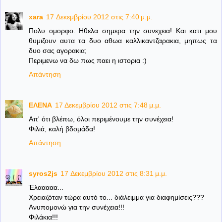
xara
17 Δεκεμβρίου 2012 στις 7:40 μ.μ.
Πολυ ομορφο. Ηθελα σημερα την συνεχεια! Και κατι μου
θυμιζουν αυτα τα δυο αθωα καλλικαντζαρακια, μηπως τα
δυο σας αγορακια;
Περιμενω να δω πως παει η ιστορια :)
Απάντηση
ΕΛΕΝΑ
17 Δεκεμβρίου 2012 στις 7:48 μ.μ.
Απ' ότι βλέπω, όλοι περιμένουμε την συνέχεια!
Φιλιά, καλή βδομάδα!
Απάντηση
syros2js
17 Δεκεμβρίου 2012 στις 8:31 μ.μ.
Έλααααα...
Χρειαζόταν τώρα αυτό το... διάλειμμα για διαφημίσεις???
Ανυπομονώ για την συνέχεια!!!
Φιλάκια!!!