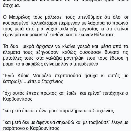
άσχημα.
Ο Μαυρέλος τους μάλωσε, τους υπενθύμισε ότι όλοι οι
κουρασμένοι καλικάτζαροι περίμεναν με λαχτάρα το πρωινό
τους μετά από μια νύχτα σκληρής εργασίας κι ότι εκείνοι
είχαν μία και μοναδική ευθύνη και τα έκαναν θάλασσα.
Τα δυο
μικρά άρχισαν να κλαίνε γοερά και μέσα από τα
κλάματα τους εξηγούσαν καθώς φυσούσαν δυνατά τις
μυτούλες τους στα γαλάζια μαντηλάκι που τους έδωσε η
μαμά, το τι ακριβώς έγινε με λόγια μπερδεμένα
"Εγώ Κύριε Μαυρέλο περπατούσα ήσυχα κι αυτός με
έσπρωξε"…είπε ο Σταχτένιος
"όχι αυτός έπεσε πρώτος και έριξε
και εμένα" πετάχτηκε ο
Καρβουνίτσος
"και μετά έπεσε πάνω μου" συμπλήρωσε ο Σταχτένιος
"και μετά δεν με άφηνε να σηκωθώ και με τραβούσε" έλεγε με
παράπονο ο Καρβουνίτσος