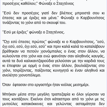
προσέχεις καθόλου;" Φώναξε ο Σταχτένιος
"Εσύ δεν προσέχεις γιατί δεν βλέπεις μπροστά σου κι
έπεσες και με έριξες και μένα." Φώναξε ο Καρβουνίτσος
τινάζοντας το χιόνι από το σκουφί του.
"Εσύ με έριξες" φώναξε ο Σταχτένιος.
"Όχι εσύ έπεσες πρώτος" φώναξε κι ο Καρβουνίτσος, "εσύ,
όχι εσύ, εσύ, όχι εσύ, εσύ" και πριν καλά καλά το καταλάβουν
βρέθηκαν να πετούν χιονόμπαλες ο ένας στον άλλον, να
κυλιούνται στο χιόνι και ενώ φαινόταν σαν αληθινός καυγάς,
αυτά τα δυό καλικαντζαρούδια γελούσαν με την καρδιά τους
κι έπεφταν με ορμή ο ένας στον άλλον, βουλιάζοντας στο
χιόνι, τσιρίζοντας, παίζοντας κυνηγητό κι έναν αληθινό και
ανελέητο χιονοπόλεμο.
Όταν
έφτασαν στο εργαστήρι ήταν κιόλας μεσημέρι.
Μπήκαν μέσα στην μεγάλη τραπεζαρία κι όλοι γύρισαν να
τους κοιτάξουν. Εκείνοι έτσι κάτασπροι από το χιόνι με τις
μυτούλες κατακόκκινες και γελώντας ασταμάτητα δεν