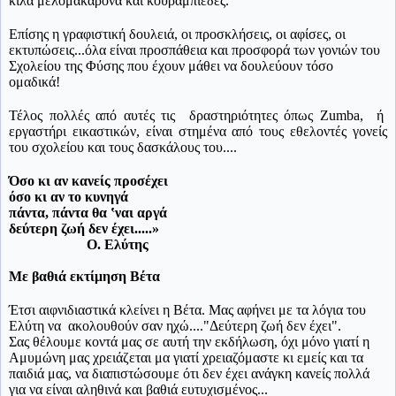
κιλά μελομακάρονα και κουραμπιέδες.
Επίσης η γραφιστική δουλειά, οι προσκλήσεις, οι αφίσες, οι
εκτυπώσεις...όλα είναι προσπάθεια και προσφορά των γονιών του
Σχολείου της Φύσης που έχουν μάθει να δουλεύουν τόσο
ομαδικά!
Τέλος πολλές από αυτές τις δραστηριότητες όπως Ζ
umba
, ή
εργαστήρι εικαστικών, είναι στημένα από τους εθελοντές γονείς
του σχολείου και τους δασκάλους του....
Όσο κι αν κανείς προσέχει
όσο κι αν το κυνηγά
πάντα, πάντα θα ʽναι αργά
δεύτερη ζωή δεν έχει.....»
Ο. Ελύτης
Με βαθιά εκτίμηση Βέτα
Έτσι αιφνιδιαστικά κλείνει η Βέτα. Μας αφήνει με τα λόγια του
Ελύτη να ακολουθούν σαν ηχώ...."Δεύτερη ζωή δεν έχει".
Σας θέλουμε κοντά μας σε αυτή την εκδήλωση, όχι μόνο γιατί η
Αμυμώνη μας χρειάζεται μα γιατί χρειαζόμαστε κι εμείς και τα
παιδιά μας, να διαπιστώσουμε ότι δεν έχει ανάγκη κανείς πολλά
για να είναι αληθινά και βαθιά ευτυχισμένος...