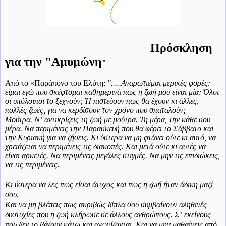
Πρόσκληση
για την "Αμυμώνη
"
Από το «Παράπονο του Ελύτη:
".....Αναρωτιέμαι μερικές φορές:
είμαι εγώ που σκέφτομαι καθημερινά πως η ζωή μου είναι μία; Όλοι
οι υπόλοιποι
το ξεχνούν; Ή πιστεύουν πως θα έχουν κι άλλες,
πολλές ζωές, για να κερδίσουν τον χρόνο που σπαταλούν;
Μούτρα. Νʼ αντικρίζεις τη ζωή με μούτρα. Τη μέρα, την κάθε σου
μέρα. Να περιμένεις την Παρασκευή που θα φέρει το Σάββατο και
την Κυριακή για να ζήσεις. Κι ύστερα να μη φτάνει ούτε κι αυτό, να
χρειάζεται να περιμένεις τις διακοπές. Και μετά ούτε κι αυτές να
είναι αρκετές. Να περιμένεις μεγάλες στιγμές. Να μην τις επιδιώκεις,
να τις περιμένεις.
Κι ύστερα να λες πως είσαι άτυχος και πως η ζωή ήταν άδικη μαζί
σου.
Και να μη βλέπεις πως ακριβώς δίπλα σου συμβαίνουν αληθινές
δυστυχίες που η ζωή κλήρωσε σε άλλους ανθρώπους. Σʼ εκείνους
που δεν το βάζουν κάτω και αγωνίζονται. Και να μην μαθαίνεις από