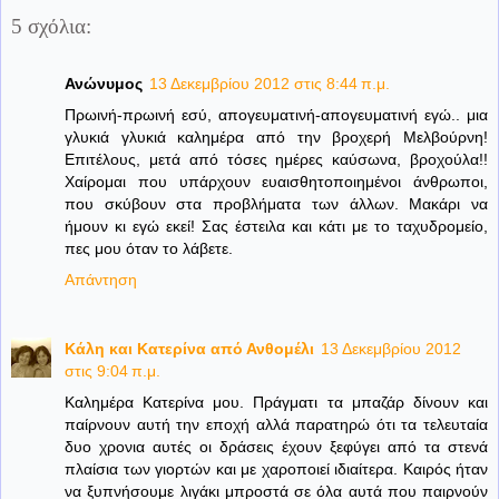
5 σχόλια:
Ανώνυμος
13 Δεκεμβρίου 2012 στις 8:44 π.μ.
Πρωινή-πρωινή εσύ, απογευματινή-απογευματινή εγώ.. μια
γλυκιά γλυκιά καλημέρα από την βροχερή Μελβούρνη!
Επιτέλους, μετά από τόσες ημέρες καύσωνα, βροχούλα!!
Χαίρομαι που υπάρχουν ευαισθητοποιημένοι άνθρωποι,
που σκύβουν στα προβλήματα των άλλων. Μακάρι να
ήμουν κι εγώ εκεί! Σας έστειλα και κάτι με το ταχυδρομείο,
πες μου όταν το λάβετε.
Απάντηση
Κάλη και Κατερίνα από Ανθομέλι
13 Δεκεμβρίου 2012
στις 9:04 π.μ.
Καλημέρα Κατερίνα μου. Πράγματι τα μπαζάρ δίνουν και
παίρνουν αυτή την εποχή αλλά παρατηρώ ότι τα τελευταία
δυο χρονια αυτές οι δράσεις έχουν ξεφύγει από τα στενά
πλαίσια των γιορτών και με χαροποιεί ιδιαίτερα. Καιρός ήταν
να ξυπνήσουμε λιγάκι μπροστά σε όλα αυτά που παιρνούν