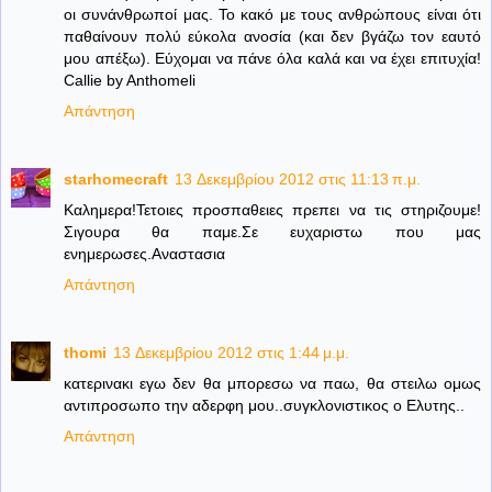
οι συνάνθρωποί μας. Το κακό με τους ανθρώπους είναι ότι
παθαίνουν πολύ εύκολα ανοσία (και δεν βγάζω τον εαυτό
μου απέξω). Εύχομαι να πάνε όλα καλά και να έχει επιτυχία!
Callie by Anthomeli
Απάντηση
starhomecraft
13 Δεκεμβρίου 2012 στις 11:13 π.μ.
Καλημερα!Τετοιες προσπαθειες πρεπει να τις στηριζουμε!
Σιγουρα θα παμε.Σε ευχαριστω που μας
ενημερωσες.Αναστασια
Απάντηση
thomi
13 Δεκεμβρίου 2012 στις 1:44 μ.μ.
κατερινακι εγω δεν θα μπορεσω να παω, θα στειλω ομως
αντιπροσωπο την αδερφη μου..συγκλονιστικος ο Ελυτης..
Απάντηση