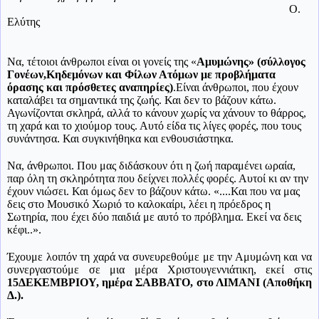
Ο.
Ελύτης
Να, τέτοιοι άνθρωποι είναι οι γονείς της «
Αμυμώνης» (σύλλογος
Γονέων,Κηδεμόνων και Φίλων Ατόμων με προβλήματα
όρασης και πρόσθετες αναπηρίες)
.Είναι άνθρωποι, που έχουν
καταλάβει τα σημαντικά της ζωής. Και δεν το βάζουν κάτω.
Αγωνίζονται σκληρά, αλλά το κάνουν χωρίς να χάνουν το θάρρος,
τη χαρά και το χιούμορ τους. Αυτό είδα τις λίγες φορές, που τους
συνάντησα. Και συγκινήθηκα και ενθουσιάστηκα.
Να, άνθρωποι. Που μας διδάσκουν ότι η ζωή παραμένει ωραία,
παρ όλη τη σκληρότητα που δείχνει πολλές φορές. Αυτοί κι αν την
έχουν νιώσει. Και όμως δεν το βάζουν κάτω. «....Και που να μας
δεις στο Μουσικό Χωριό το καλοκαίρι, λέει η πρόεδρος η
Σωτηρία, που έχει δύο παιδιά με αυτό το πρόβλημα. Εκεί να δεις
κέφι..».
Έχουμε λοιπόν τη χαρά να συνευρεθούμε με την Αμυμώνη και να
συνεργαστούμε σε μια μέρα Χριστουγεννιάτικη, εκεί στις
15ΔΕΚΕΜΒΡΙΟΥ, ημέρα ΣΑΒΒΑΤΟ, στο ΛΙΜΑΝΙ (Αποθήκη
Δ.).