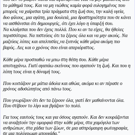
το μάθημά τους. Και να μη νιώθεις καμία φορά ευλογημένος που
μπορείς να χαίρεσαι τρία πράγματα στη ζωή σου, την καλή υγεία,
δυο φίλους, μια αγάπη, μια δουλειά, μια δραστηριότητα που σε κάνει
να αισθάνεσαι ότι δημιουργείς, ότι έχει λόγο η ύπαρξή σου.
Να κλαίγεσαι που δεν έχεις πολλά. Που κι αν τα είχες, θα ήθελες
περισσότερα. Να πιστεύεις ότι τα ξέρεις όλα και να μην ακούς. Να
μαζεύεις λύπες και απελπισίες,να ξυπνάς κάθε μέρα ακόμη πιο
βαρύς. Λες και ο χρόνος σου είναι απεριόριστος.
Κάθε μέρα προσπαθώ να μπω στη θέση σου. Κάθε μέρα
αποτυγχάνω. Γιατί αγαπάω εκείνους που αγαπούν τη ζωή. Και που η
λύπη τους είναι η δύναμή τους.
Που κοιτάζουν με μάτια άδολα και αθώα, ακόμα κι αν πέρασε ο
χρόνος αδυσώπητος από πάνω τους.
Που γνωρίζουν ότι δεν τα ξέρουν όλα, γιατί δεν μαθαίνονται όλα.
Που στίβουν το λίγο και βγάζουν το πολύ.
Για τους εαυτούς τους και για όσους αγαπούν. Και δεν κουράζονται
να αναζητούν την ομορφιά στην κάθε μέρα, στα χαμόγελα των
ανθρώπων, στα χάδια των ζώων, σε μια ασπρόμαυρη φωτογραφία,
σε μια πολύχρωμη μπουγάδα."