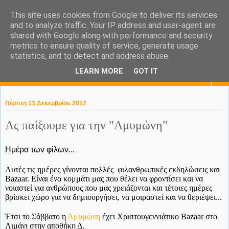
This site uses cookies from Google to deliver its services
KaPa. Me without you...tea
and to analyze traffic. Your IP address and user-agent are
shared with Google along with performance and security
without a biscuit!
metrics to ensure quality of service, generate usage
statistics, and to detect and address abuse.
LEARN MORE
GOT IT
▼
Πέμπτη 13 Δεκεμβρίου 2012
Ας παίξουμε για την "Αμυμώνη"
Ημέρα των φίλων...
Αυτές τις ημέρες γίνονται πολλές φιλανθρωπικές εκδηλώσεις και
Bazaar. Είναι ένα κομμάτι μας που θέλει να φροντίσει και να
νοιαστεί για ανθρώπους που μας χρειάζονται και τέτοιες ημέρες
βρίσκει χώρο για να δημιουργήσει, να μοιραστεί και να θεριέψει...
Έτσι το Σάββατο η
Αμυμώνη
έχει Χριστουγεννιάτικο Bazaar στο
Λιμάνι στην αποθήκη Δ.