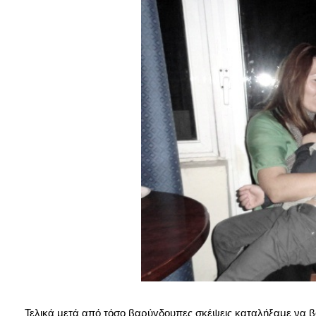
Τελικά μετά από τόσο βαρύγδουπες σκέψεις καταλήξαμε να βο