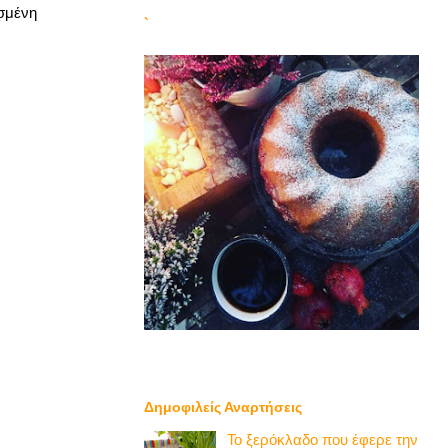
υσμένη
`
Δημοφιλείς Αναρτήσεις
Το ξερόκλαδο που έφερε την