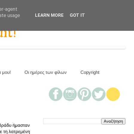
ser-agent
rate usage
LEARN MORE
GOT IT
it!
α μου!
Οι ημέρες των φίλων
Copyright
 βράδυ ήμασταν
κε τη λατρεμένη