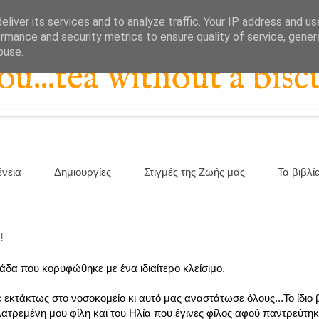
liver its services and to analyze traffic. Your IP address and u
rmance and security metrics to ensure quality of service, gene
buse.
...tea without a biscu
ένεια
Δημιουργίες
Στιγμές της Ζωής μας
Τα βιβλί
!
άδα που κορυφώθηκε με ένα ιδιαίτερο κλείσιμο.
 εκτάκτως στο νοσοκομείο κι αυτό μας αναστάτωσε όλους...Το ίδιο
λατρεμένη μου φίλη και του Ηλία που έγινες φίλος αφού παντρεύτη