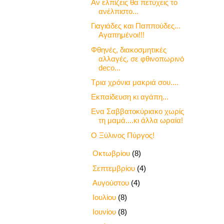
Αν ελπίζεις θα πετύχεις το
ανέλπιστο...
Γιαγιάδες και Παππούδες...
Αγαπημένοι!!!
Φθηνές, διακοσμητικές
αλλαγές, σε φθινοπωρινό
deco...
Τρια χρόνια μακριά σου....
Εκπαίδευση κι αγάπη...
Ενα Σαββατοκύριακο χωρίς
τη μαμά....κι άλλα ωραία!
Ο Ξύλινος Πύργος!
►
Οκτωβρίου
(8)
►
Σεπτεμβρίου
(4)
►
Αυγούστου
(4)
►
Ιουλίου
(8)
►
Ιουνίου
(8)