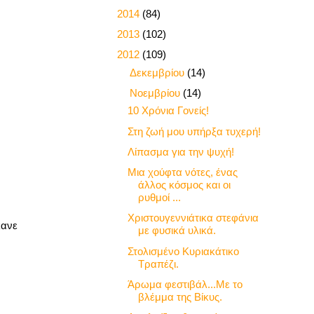
►
2014
(84)
►
2013
(102)
▼
2012
(109)
►
Δεκεμβρίου
(14)
▼
Νοεμβρίου
(14)
10 Χρόνια Γονείς!
Στη ζωή μου υπήρξα τυχερή!
Λίπασμα για την ψυχή!
Μια χούφτα νότες, ένας
άλλος κόσμος και οι
ρυθμοί ...
Χριστουγεννιάτικα στεφάνια
κανε
με φυσικά υλικά.
Στολισμένο Κυριακάτικο
Τραπέζι.
Άρωμα φεστιβάλ...Με το
βλέμμα της Βίκυς.