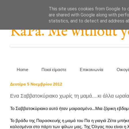
This site uses cookies from Google to de
are shared with Google along with perfo
statistics, and to detect and address a
KaPa. Me without you
Home
Ποιοί είμαστε
Επικοινωνία
Οικογ
Δευτέρα 5 Νοεμβρίου 2012
Ενα Σαββατοκύριακο χωρίς τη μαμά....κι άλλα ωραία
Το Σαββατοκύριακο αυτό ήταν μοιρασμένο...Μια ζόρικη εβδομ
Το βράδυ της Παρασκευής η μαμά του Πα η γιαγιά Ζέτα μπήκε
καλεσμένοι στο πάρτι των φίλων μας. Της Όλγας που είναι η 