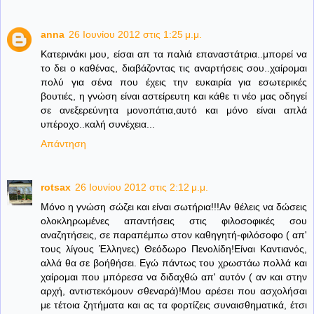
anna
26 Ιουνίου 2012 στις 1:25 μ.μ.
Κατερινάκι μου, είσαι απ τα παλιά επαναστάτρια..μπορεί να
το δει ο καθένας, διαβάζοντας τις αναρτήσεις σου..χαίρομαι
πολύ για σένα που έχεις την ευκαιρία για εσωτερικές
βουτιές, η γνώση είναι αστείρευτη και κάθε τι νέο μας οδηγεί
σε ανεξερεύνητα μονοπάτια,αυτό και μόνο είναι απλά
υπέροχο..καλή συνέχεια...
Απάντηση
rotsax
26 Ιουνίου 2012 στις 2:12 μ.μ.
Μόνο η γνώση σώζει και είναι σωτήρια!!!Αν θέλεις να δώσεις
ολοκληρωμένες απαντήσεις στις φιλοσοφικές σου
αναζητήσεις, σε παραπέμπω στον καθηγητή-φιλόσοφο ( απ'
τους λίγους Έλληνες) Θεόδωρο Πενολίδη!Είναι Καντιανός,
αλλά θα σε βοήθήσει. Εγώ πάντως του χρωστάω πολλά και
χαίρομαι που μπόρεσα να διδαχθώ απ' αυτόν ( αν και στην
αρχή, αντιστεκόμουν σθεναρά)!Μου αρέσει που ασχολήσαι
με τέτοια ζητήματα και ας τα φορτίζεις συναισθηματικά, έτσι