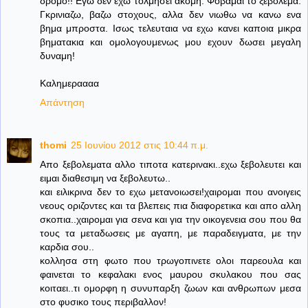
δρομο!! Εγω δεν εχω τολμησει ακομη. Φοβαμαι το ξεβολεμα.
Γκρινιαζω, βαζω στοχους, αλλα δεν νιωθω να κανω ενα
βημα μπροστα. Ισως τελευταια να εχω κανει καποια μικρα
βηματακια και ομολογουμενως μου εχουν δωσει μεγαλη
δυναμη!
Καλημεραααα
Απάντηση
thomi
25 Ιουνίου 2012 στις 10:44 π.μ.
Απο ξεβολεματα αλλο τιποτα κατερινακι..εχω ξεβολευτει και
ειμαι διαθεσιμη να ξεβολευτω..
και ειλικρινα δεν το εχω μετανοιωσει!χαιρομαι που ανοιγεις
νεους οριζοντες και τα βλεπεις πια διαφορετικα και απο αλλη
σκοπια..χαιρομαι για σενα και για την οικογενεια σου που θα
τους τα μεταδωσεις με αγαπη, με παραδειγματα, με την
καρδια σου..
κολλησα στη φωτο που τρωγοπινετε ολοι παρεουλα και
φαινεται το κεφαλακι ενος μαυρου σκυλακου που σας
κοιταει..τι ομορφη η συνυπαρξη ζωων και ανθρωπων μεσα
στο φυσικο τους περιβαλλον!