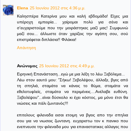
Elena
25 Ιουνίου 2012 στις 4:36 μ.μ.
Καλησπέρα Κατερίνα μου και καλή εβδομάδα! Είχες μια
υπέροχη εμπειρία... χαίρομαι πολύ για σένα και
σ'ευχαριστούμε που την μοιράστηκες μαζί μας! Συμφωνώ
μαζί σου... άλλωστε όταν χαρίζεις την αγάπη σου, σού
επιστρέφεται διπλάσια!! Φιλάκια!
Απάντηση
Ανώνυμος
25 Ιουνίου 2012 στις 4:49 μ.μ.
Ειρηνική Επανάσταση...εγώ με μια λέξη το λέω Ξεβόλεμα...
Λέω στον εαυτό μου: "Σήκω! Ξεβολέψου, άλλαξε, βγες από
τη σπηλιά, σταμάτα να κάνεις το θύμα, σταμάτα να
εθελοτυφλείς, σταμάτα να περιμένεις....Ανέλαβε ευθύνη.
Ξεβολέψου"...είναι δύσκολο κι έχει κόστος, μα μόνο έτσι θα
νιώσεις και πάλι ζωντανός!!!
επιτελους φιλεναδα εισαι ετοιμη να βγεις απο την σπηλια
σου για να νιωσεις ζωντανη. ευχαριστω τον κ πανικο που
ενεπνευσε την φιλεναδα μου για επαναστατικες αλλαγες που