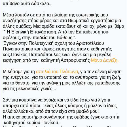
απίθανο αυτό Δάσκαλο...
Μέσα λοιπόν σε αυτά τα πλαίσια της εσωτερικής μου
αναζήτησης πήρα μέρος και στα Βιωματικά εργαστήρια μια
άλλης ομάδας. Μια ομάδα εκπαιδευτική και όχι μόνο με θέμα
" Η Ειρηνική Επανάσταση. Από την Εκπαίδευση του
οφέλους, στην παιδεία του Βάθους ".
Έγιναν στην Πολυτεχνική σχολή του Αριστοτέλειου
Πανεπιστήμιου και κύριος εισηγητής ήταν ο καθηγητής
κος.Πανίκος Παπαδόπουλος ενώ έγινε και μια μεγάλη
εισήγηση από τον καθηγητή Αστροφυσικής
Μάνο Δανέζη.
Μιλήσαμε
για τη
σπηλιά του Πλάτωνα
, για την αέναη κίνηση
της ενέργειας, για το υπαρκτό και το ανύπαρκτο, για τη ζωή,
για το θάνατο, για την ανάγκη μιας αλλιώτικης εκπαίδευσης
για τις μελλοντικές γενιές...
Σαν μια κουρτίνα να άνοιξε και να είδα έστω για λίγο τι
υπάρχει από πίσω....ένας άλλος κόσμος ή μάλλον ο ίδιος
αλλά αλλιώτικα, από ότι τον είχα στο μυαλό μου!
Η αποχαιρετιστήρια συνάντηση της ομάδας έγινε στο σπίτι
καθηγητού κυρίου Πανίκου...