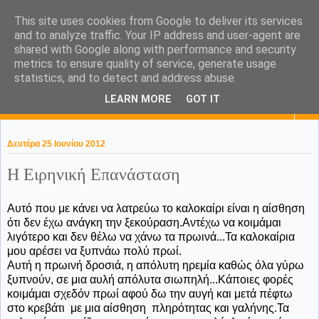
This site uses cookies from Google to deliver its services
KaPa. Me without you...tea
and to analyze traffic. Your IP address and user-agent are
shared with Google along with performance and security
without a biscuit!
metrics to ensure quality of service, generate usage
statistics, and to detect and address abuse.
LEARN MORE
GOT IT
▼
Δευτέρα 25 Ιουνίου 2012
Η Ειρηνική Επανάσταση
Αυτό που με κάνει να λατρεύω το καλοκαίρι είναι η αίσθηση
ότι δεν έχω ανάγκη την ξεκούραση.Αντέχω να κοιμάμαι
λιγότερο και δεν θέλω να χάνω τα πρωινά...Τα καλοκαίρια
μου αρέσει να ξυπνάω πολύ πρωί.
Αυτή η πρωινή δροσιά, η απόλυτη ηρεμία καθώς όλα γύρω
ξυπνούν, σε μια αυλή απόλυτα σιωπηλή...Κάποιες φορές
κοιμάμαι σχεδόν πρωί αφού δω την αυγή και μετά πέφτω
στο κρεβάτι με μια αίσθηση πληρότητας και γαλήνης.Τα