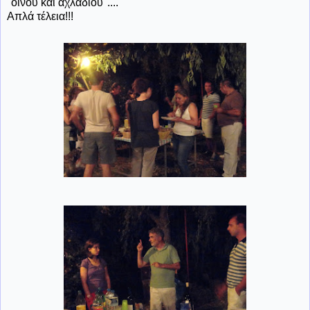
"οίνου και αχλαδιού"....
Απλά τέλεια!!!