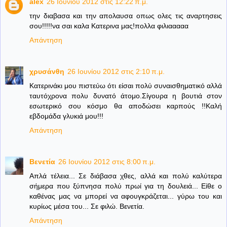
alex
26 Ιουνίου 2012 στις 12:22 π.μ.
την διαβασα και την απολαυσα οπως ολες τις αναρτησεις
σου!!!!!να σαι καλα Κατερινα μας!πολλα φιλιααααα
Απάντηση
χρυσάνθη
26 Ιουνίου 2012 στις 2:10 π.μ.
Κατερινάκι μου πιστεύω ότι είσαι πολύ συναισθηματικό αλλά
ταυτόχρονα πολυ δυνατό άτομο.Σίγουρα η βουτιά στον
εσωτερικό σου κόσμο θα αποδώσει καρπούς !!Καλή
εβδομάδα γλυκιά μου!!!
Απάντηση
Βενετία
26 Ιουνίου 2012 στις 8:00 π.μ.
Απλά τέλεια... Σε διάβασα χθες, αλλά και πολύ καλύτερα
σήμερα που ξύπνησα πολύ πρωί για τη δουλειά... Είθε ο
καθένας μας να μπορεί να αφουγκράζεται... γύρω του και
κυρίως μέσα του... Σε φιλώ. Βενετία.
Απάντηση