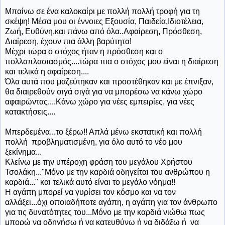
Μπαίνω σε ένα καλοκαίρι με πολλή πολλή τροφή για τη
σκέψη! Μέσα μου οι έννοιες Εξουσία, Παιδεία,Ιδιοτέλεια,
Ζωή, Ευθύνη,και πάνω από όλα..Αφαίρεση, Πρόσθεση,
Διαίρεση, έχουν πια άλλη βαρύτητα!
Μέχρι τώρα ο στόχος ήταν η πρόσθεση και ο
πολλαπλασιασμός....τώρα πια ο στόχος μου είναι η διαίρεση
και τελικά η αφαίρεση....
Όλα αυτά που μαζεύτηκαν και προστέθηκαν και με έπνιξαν,
θα διαιρεθούν σιγά σιγά για να μπορέσω να κάνω χώρο
αφαιρώντας....Κάνω χώρο για νέες εμπειρίες, για νέες
κατακτήσεις....
Μπερδεμένα...το ξέρω!! Απλά μένω εκστατική και πολλή
πολλή προβληματισμένη, για όλο αυτό το νέο μου
ξεκίνημα...
Κλείνω με την υπέροχη φράση του μεγάλου Χρήστου
Τσολάκη..."Μόνο με την καρδιά οδηγείται του ανθρώπου η
καρδιά..." και τελικά αυτό είναι το μεγάλο νόημα!!
Η αγάπη μπορεί να γυρίσει τον κόσμο και να τον
αλλάξει...όχι οποιαδήποτε αγάπη, η αγάπη για τον άνθρωπο
για τις δυνατότητες του...Μόνο με την καρδιά νιώθω πως
μπορώ να οδηγήσω ή να κατευθύνω ή να διδάξω ή να