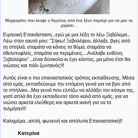
Μαργαρίτες που έκοψε ο Άγγελος από ένα ξένο παρτέρι για να μου τις
χαρίσει...
Ειρηνική Επανάσταση...εγώ με μια λέξη το λέω Ξεβόλεμα...
Λέω στον εαυτό μου: "Σήκω! Ξεβολέψου, άλλαξε, βγες από
τη σπηλιά, σταμάτα να κάνεις το θύμα, σταμάτα να
εθελοτυφλείς, σταμάτα να περιμένεις....Ανέλαβε ευθύνη.
Ξεβολέψου"...είναι δύσκολο κι έχει κόστος, μα μόνο έτσι θα
νιώσεις και πάλι ζωντανός!!!
Αυτός είναι ο πιο επαναστατικός τρόπος εκπαίδευσης. Μέσα
από εμάς, ε
κπαιδεύουμε την επόμενη γενιά για να βγει από
το σπήλαιο
...Μια γενιά που ελπίζω να αλλάξει τον κόσμο της,
γιατί απλά θα έχει εκπαιδευτεί τόσο καλά από εμάς, για να
νιώσει αρκετά ελεύθερη και αρκετά ικανή για να το
τολμήσει!!!
Καλημέρα...απλή, φωτεινή και απόλυτα Επαναστατική!!
Κατερίνα