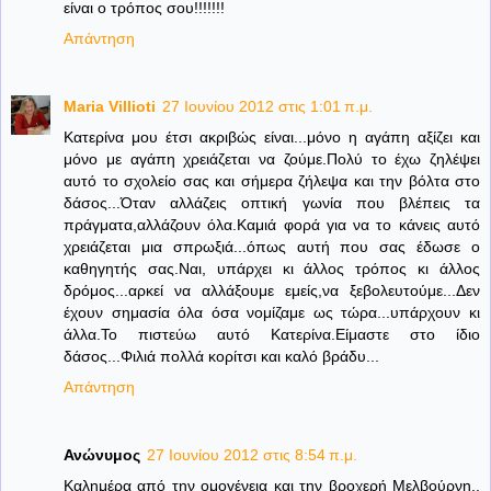
είναι ο τρόπος σου!!!!!!!
Απάντηση
Maria Villioti
27 Ιουνίου 2012 στις 1:01 π.μ.
Κατερίνα μου έτσι ακριβώς είναι...μόνο η αγάπη αξίζει και
μόνο με αγάπη χρειάζεται να ζούμε.Πολύ το έχω ζηλέψει
αυτό το σχολείο σας και σήμερα ζήλεψα και την βόλτα στο
δάσος...Όταν αλλάζεις οπτική γωνία που βλέπεις τα
πράγματα,αλλάζουν όλα.Καμιά φορά για να το κάνεις αυτό
χρειάζεται μια σπρωξιά...όπως αυτή που σας έδωσε ο
καθηγητής σας.Ναι, υπάρχει κι άλλος τρόπος κι άλλος
δρόμος...αρκεί να αλλάξουμε εμείς,να ξεβολευτούμε...Δεν
έχουν σημασία όλα όσα νομίζαμε ως τώρα...υπάρχουν κι
άλλα.Το πιστεύω αυτό Κατερίνα.Είμαστε στο ίδιο
δάσος...Φιλιά πολλά κορίτσι και καλό βράδυ...
Απάντηση
Ανώνυμος
27 Ιουνίου 2012 στις 8:54 π.μ.
Καλημέρα από την ομογένεια και την βροχερή Μελβούρνη..