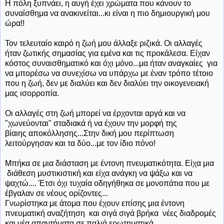
Η πόλη ξυπνάει, η αυγή έχει χρώματα που κάνουν το
συναίσθημα να ανακινείται...κι είναι η πιο δημιουργική μου
ώρα!!
Τον τελευταίο καιρό η ζωή μου άλλαξε ριζικά. Οι αλλαγές
ήταν ζωτικής σημασίας για εμένα και τις προκάλεσα. Είχαν
κόστος συναισθηματικό και όχι μόνο...μα ήταν αναγκαίες για
να μπορέσω να συνεχίσω να υπάρχω με έναν τρόπο τέτοιο
που η ζωή, δεν με διαλύει και δεν διαλύει την οικογενειακή
μας ισορροπία.
Οι αλλαγές στη ζωή μπορεί να έρχονται αργά και να
"χωνεύονται" σταδιακά ή να έχουν την μορφή της
βίαιης αποκόλλησης...Στην δική μου περίπτωση
λειτούργησαν και τα δύο...με τον ίδιο πόνο!
Μπήκα σε μια διάσταση με έντονη πνευματικότητα. Είχα μια
διάθεση μυστικιστική και είχα ανάγκη να ψάξω και να
ψαχτώ.... Έτσι όχι τυχαία οδηγήθηκα σε μονοπάτια που με
έβγαλαν σε νέους ορίζοντες...
Γνωρίστηκα με άτομα που έχουν επίσης μια έντονη
πνευματική αναζήτηση και σιγά σιγά βρήκα νέες διαδρομές
και νέα απαντήματα σε παλιά ερωτηματικά.