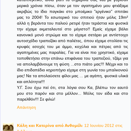
μερικά χρόνια πίσω, όταν με τον αγαπημένο μου φτιάξαμε
ακριβώς το ίδιο παγκάκι στο μποέμικο "εργένικο" σπιτάκι
μας το 2004! Το εσωτερικό του σπιτιού ήταν μόλις 19m²
αλλά η βεράντα του παλιού ρετιρέ ήταν τεράστια και φυσικά
την είχαμε εκμεταλευτεί στο μέγιστο!! Εμείς είχαμε βάλει
κανονικό μονό στρώμα και το είχαμε σετάρει με αντίστοιχο
αυτοσχέδιο τραπεζάκι από παλέτες, όπου είχαμε στολίσει τις
κρυφές εσοχές του με άμμο, κοχύλια και πέτρες από τις
αγαπημένες μας παραλίες. Για να είναι πιο χρηστικό, είχαμε
τοποθετήσει στην επάνω επιφάνεια του τραπεζιού, τζάμι για
να απολαμβάνουμε τη φύση ...στο πιάτο μας!!! Μέχρι και το
ίδιο επιδαπέδιο κηροπήγιο είχαμε στη γωνία του μπαλκονιού
μας! Να τα απολαύσετε φίλοι μας ... με αγάπη, φυσικά υλικά
και απλότητα!!!
Υ.Γ. Σου έχω πεί ότι, στα λόγια σου Κα, βλέπω τον εαυτό
μου στο παρόν και στο μέλλον... Μόλις τον είδα και στο
παρελθόν!!! Σε φιλώ!
Απάντηση
Κάλη και Κατερίνα από Ανθομέλι
12 Ιουνίου 2012 στις