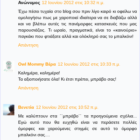
Ανώνυμος
12 Ιουνίου 2012 στις 10:32 π.μ.
Έχω πέσει τυχαία στο blog σου πριν λίγο καιρό κι οφείλω να
ομολογήσω πως με χαροποιεί ιδιαίτερα να σε διαβάζω αλλά
και να βλέπω αυτές τις πανέμορφες κατασκευές που μας
παρουσιάζεις. Τι ωραίο, πραγματικά, είναι το «καινούριο»
παγκάκι που φτιάξατε αλλά και ολόκληρό σας το μπαλκόνι!
Απάντηση
Owl Mommy Βέρα
12 Ιουνίου 2012 στις 10:33 π.μ.
Καλημέρα, καλημέρα!
Τα αξιοποιήσατε όλα! Κι έτσι πρέπει, μπράβο σας!
Απάντηση
Βενετία
12 Ιουνίου 2012 στις 10:52 π.μ.
Με καλύπτουν στα ΄΄μπράβο΄΄ τα προηγούμενα σχόλια...
Εγώ αυτό που θα ευχηθώ είναι να περάσετε πολλές
όμορφες και χαρούμενες στιγμές σε αυτό το όμορφο
μπαλκόνι σας....