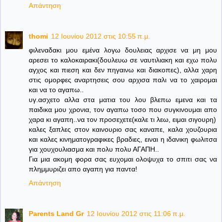
Απάντηση
thomi
12 Ιουνίου 2012 στις 10:55 π.μ.
φιλεναδακι μου εμένα λογω δουλειας αρχισε να μη μου
αρεσει το καλοκαιρακι(δουλευω σε ναυτιλιακη και εχω πολυ
αγχος και πιεση και δεν πηγαινω και διακοπες), αλλα χαρη
στις ομορφες αναρτησεις σου αρχισα παλι να το χαιρομαι
και να το αγαπω..
υγ.ασχετο αλλα στα ματια του λου βλεπω εμενα και τα
παιδικα μου χρονια, τον αγαπω τοσο που συγκινουμαι απο
χαρα κι αγαπη..να τον προσεχετε(καλε τι λεω, ειμαι σιγουρη)
καλες ξαπλες στον καινουριο σας καναπε, καλα χουζουρια
και καλες κινηματογραφικες βραδιες, ειναι η ιδανικη φωλιτσα
για χουχουλιασμα και πολυ πολυ ΑΓΑΠΗ..
Για μια ακομη φορα σας ευχομαι ολοψυχα το σπιτι σας να
πλημμυριζει απο αγαπη για παντα!
Απάντηση
Parents Land Gr
12 Ιουνίου 2012 στις 11:06 π.μ.