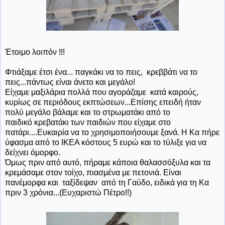
Έτοιμο λοιπόν !!!
Φτιάξαμε έτσι ένα... παγκάκι να το πεις, κρεββάτι να το
πεις...πάντως είναι άνετο και μεγάλο!
Είχαμε μαξιλάρια πολλά που αγοράζαμε κατά καιρούς,
κυρίως σε περιόδους εκπτώσεων...Επίσης επειδή ήταν
πολύ μεγάλο βάλαμε και το στρωματάκι από το
παιδικό κρεβατάκι των παιδιών που είχαμε στο
πατάρι....Ευκαιρία να το χρησιμοποιήσουμε ξανά. Η Κα πήρε
ύφασμα από το ΙΚΕΑ κόστους 5 ευρώ και το τύλιξε για να
δείχνει όμορφο.
Όμως πριν από αυτό, πήραμε κάποια θαλασσόξυλα και τα
κρεμάσαμε στον τοίχο, πιασμένα με πετονιά. Είναι
πανέμορφα και ταξίδεψαν από τη Γαύδο, ειδικά για τη Κα
πριν 3 χρόνια...(Ευχαριστώ Πέτρο!!)