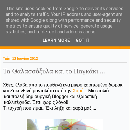
This site uses cookies from Google to deliver its services
KaPa. Me without you...tea
and to analyze traffic. Your IP address and user-agent are
shared with Google along with performance and security
without a biscuit!
metrics to ensure quality of service, generate usage
statistics, and to detect and address abuse.
LEARN MORE
GOT IT
▼
Τρίτη 12 Ιουνίου 2012
Τα Θαλασσόξυλα και το Παγκάκι....
Χθες, έλαβα από το πουθενά ένα μικρό χαριτωμένο δωράκι
και Ζακυνθινά μαντολάτα από την
Χαρά
....Μια παλιά
και πολλή δημιουργική Blogger και εξαιρετική
καλλιτέχνιδα. Έτσι χωρίς λόγο!!
Τι τυχερή που είμαι...Έκπληξη και χαρά μαζί...