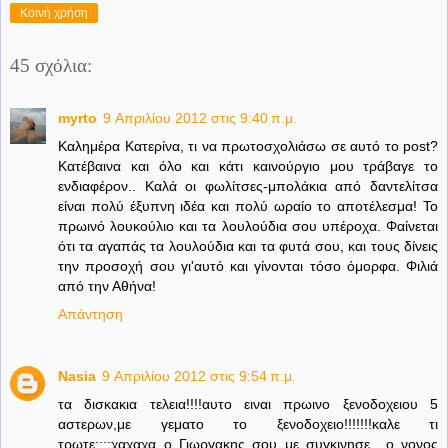
Κοινή χρήση
45 σχόλια:
myrto
9 Απριλίου 2012 στις 9:40 π.μ.
Καλημέρα Κατερίνα, τι να πρωτοσχολιάσω σε αυτό το post?
Κατέβαινα και όλο και κάτι καινούργιο μου τράβαγε το
ενδιαφέρον.. Καλά οι φωλίτσες-μπολάκια από δαντελίτσα
είναι πολύ έξυπνη ιδέα και πολύ ωραίο το αποτέλεσμα! Το
πρωινό λουκούλιο και τα λουλούδια σου υπέροχα. Φαίνεται
ότι τα αγαπάς τα λουλούδια και τα φυτά σου, και τους δίνεις
την προσοχή σου γι'αυτό και γίνονται τόσο όμορφα. Φιλιά
από την Αθήνα!
Απάντηση
Nasia
9 Απριλίου 2012 στις 9:54 π.μ.
τα δισκακια τελεια!!!!αυτο ειναι πρωινο ξενοδοχειου 5
αστερων,με γεματο το ξενοδοχειο!!!!!!!καλε τι
τρωτε;;;;χαχαχα..ο Γιωργακης σου με συγκινησε....ο νονος