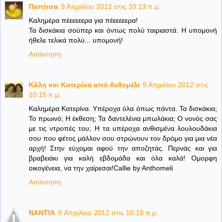
Παπίτσα
9 Απριλίου 2012 στις 10:13 π.μ.
Καλημέρα πέεεεεερα για πέεεεεερα!
Τα δισκάκια σούπερ και όντως πολύ ταιριαστά. Η υπομονή
ήθελε τελικά πολύ... υπομονή!
Απάντηση
Κάλη και Κατερίνα από Ανθομέλι
9 Απριλίου 2012 στις
10:15 π.μ.
Καλημέρα Κατερίνα. Υπέροχα όλα όπως πάντα. Τα δισκάκια;
Το πρωινό; Η έκθεση; Τα δαντελένια μπωλάκια; Ο νονός σας
με τις ντροπές του; Η τα υπέροχα ανθισμένα λουλουδάκια
σου που φέτος μάλλον σου στρώνουν τον δρόμο για μια νέα
αρχή! Στην εύχομαι αφού την αποζητάς. Περνάς και για
βραβειάκι για καλή εβδομάδα και όλα καλά! Ομορφη
οικογένεια, να την χαίρεσαι!Callie by Anthomeli
Απάντηση
NANTIA
9 Απριλίου 2012 στις 10:15 π.μ.