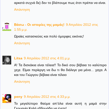
αρκετά συχνά δε) δεν το βλέπουμε πως έτσι πρέπει να είναι.
Απάντηση
Βάσω - Οι ιστορίες της μαμάς!
9 Απριλίου 2012 στις
1:55 μ.μ.
Ωραίες κατασκεύες και πολύ όμορφες εικόνες!
Απάντηση
Litsa
9 Απριλίου 2012 στις 4:01 μ.μ.
Α! Τα δισκάκια είναι τέλεια!! Το δικό σου βέβαια το καλύτερο
χεχε. Είμαι περίεργη να δω τι θα διάλεγε για μένα... χαχα. Α
και του Γιώργου βέβαια είναι τέλειο
Απάντηση
peny
9 Απριλίου 2012 στις 4:33 μ.μ.
Το μεγαλύτερο θαύμα απ'όλα είναι αυτή η μαμά στην
Γερμανία.Καλή εβδομάδα να έχετε!