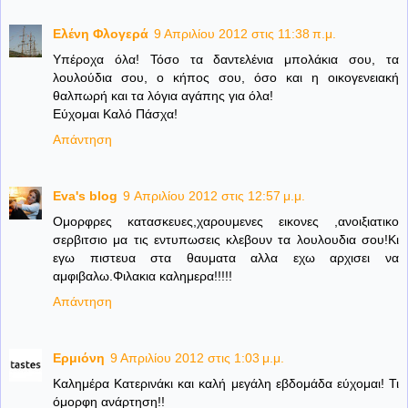
Ελένη Φλογερά
9 Απριλίου 2012 στις 11:38 π.μ.
Υπέροχα όλα! Τόσο τα δαντελένια μπολάκια σου, τα
λουλούδια σου, ο κήπος σου, όσο και η οικογενειακή
θαλπωρή και τα λόγια αγάπης για όλα!
Εύχομαι Καλό Πάσχα!
Απάντηση
Eva's blog
9 Απριλίου 2012 στις 12:57 μ.μ.
Ομορφρες κατασκευες,χαρουμενες εικονες ,ανοιξιατικο
σερβιτσιο μα τις εντυπωσεις κλεβουν τα λουλουδια σου!Κι
εγω πιστευα στα θαυματα αλλα εχω αρχισει να
αμφιβαλω.Φιλακια καλημερα!!!!!
Απάντηση
Ερμιόνη
9 Απριλίου 2012 στις 1:03 μ.μ.
Καλημέρα Κατερινάκι και καλή μεγάλη εβδομάδα εύχομαι! Τι
όμορφη ανάρτηση!!