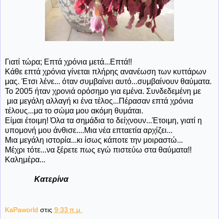
Γιατί τώρα; Επτά χρόνια μετά...Επτά!!
Κάθε επτά χρόνια γίνεται πλήρης ανανέωση των κυττάρων
μας. Έτσι λένε... όταν συμβαίνει αυτό...συμβαίνουν θαύματα.
Το 2005 ήταν χρονιά ορόσημο για εμένα. Συνδεδεμένη με
μια μεγάλη αλλαγή κι ένα τέλος...Πέρασαν επτά χρόνια
τέλους...μα το σώμα μου ακόμη θυμάται.
Είμαι έτοιμη! Όλα τα σημάδια το δείχνουν...Έτοιμη, γιατί η
υπομονή μου άνθισε....Μια νέα επταετία αρχίζει...
Μια μεγάλη ιστορία...κι ίσως κάποτε την μοιραστώ...
Μέχρι τότε...να ξέρετε πως εγώ πιστεύω στα θαύματα!!
Καλημέρα...
Κατερίνα
KaPaworld
στις
9:33 π.μ.