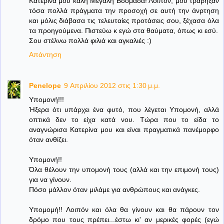
Κατερίνα μου καλή Μεγάλη Βδομάδα! Λοιπόν, μου τράβηξαν
τόσα πολλά πράγματα την προσοχή σε αυτή την άνρτηση
και μόλις διάβασα τις τελευταίες προτάσεις σου, ξέχασα όλα
τα προηγούμενα. Πιστεύω κ εγώ στα θαύματα, όπως κι εσύ.
Σου στέλνω πολλά φιλιά και αγκαλιές :)
Απάντηση
Penelope
9 Απριλίου 2012 στις 1:30 μ.μ.
Υπομονή!!!
Ήξερα ότι υπάρχει ένα φυτό, που λέγεται Υπομονή, αλλά
οπτικά δεν το είχα κατά νου. Τώρα που το είδα το
αναγνώρισα Κατερίνα μου και είναι πραγματικά πανέμορφο
όταν ανθίζει.
Υπομονή!!
Όλα θέλουν την υπομονή τους (αλλά και την επιμονή τους)
για να γίνουν.
Πόσο μάλλον όταν μιλάμε για ανθρώπους και ανάγκες.
Υπομομή!! Λοιπόν και όλα θα γίνουν και θα πάρουν τον
δρόμο που τους πρέπει...έστω κι' αν μερικές φορές (εγώ