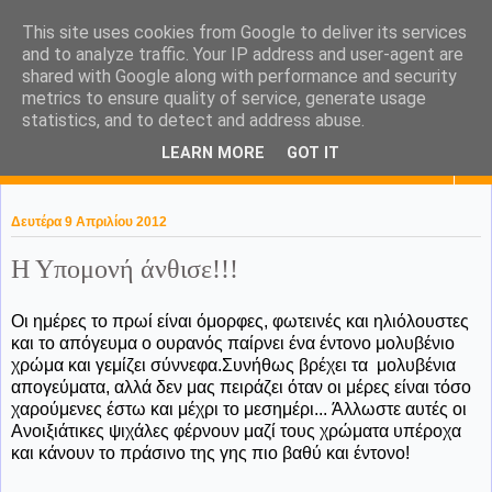
This site uses cookies from Google to deliver its services
KaPa. Me without you...tea
and to analyze traffic. Your IP address and user-agent are
shared with Google along with performance and security
without a biscuit!
metrics to ensure quality of service, generate usage
statistics, and to detect and address abuse.
LEARN MORE
GOT IT
▼
Δευτέρα 9 Απριλίου 2012
Η Υπομονή άνθισε!!!
Οι ημέρες το πρωί είναι όμορφες, φωτεινές και ηλιόλουστες
και το απόγευμα ο ουρανός παίρνει ένα έντονο μολυβένιο
χρώμα και γεμίζει σύννεφα.Συνήθως βρέχει τα μολυβένια
απογεύματα, αλλά δεν μας πειράζει όταν οι μέρες είναι τόσο
χαρούμενες έστω και μέχρι το μεσημέρι... Άλλωστε αυτές οι
Ανοιξιάτικες ψιχάλες φέρνουν μαζί τους χρώματα υπέροχα
και κάνουν το πράσινο της γης πιο βαθύ και έντονο!