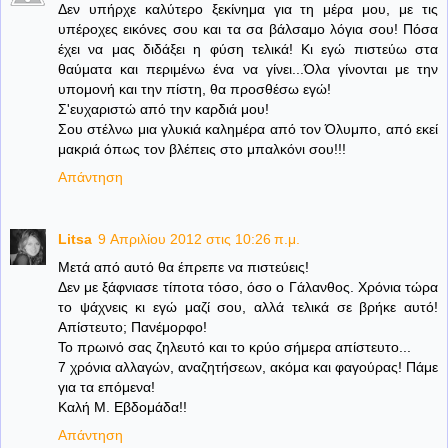
Δεν υπήρχε καλύτερο ξεκίνημα για τη μέρα μου, με τις
υπέροχες εικόνες σου και τα σα βάλσαμο λόγια σου! Πόσα
έχει να μας διδάξει η φύση τελικά! Κι εγώ πιστεύω στα
θαύματα και περιμένω ένα να γίνει...Όλα γίνονται με την
υπομονή και την πίστη, θα προσθέσω εγώ!
Σ'ευχαριστώ από την καρδιά μου!
Σου στέλνω μια γλυκιά καλημέρα από τον Όλυμπο, από εκεί
μακριά όπως τον βλέπεις στο μπαλκόνι σου!!!
Απάντηση
Litsa
9 Απριλίου 2012 στις 10:26 π.μ.
Μετά από αυτό θα έπρεπε να πιστεύεις!
Δεν με ξάφνιασε τίποτα τόσο, όσο ο Γάλανθος. Χρόνια τώρα
το ψάχνεις κι εγώ μαζί σου, αλλά τελικά σε βρήκε αυτό!
Απίστευτο; Πανέμορφο!
Το πρωινό σας ζηλευτό και το κρύο σήμερα απίστευτο...
7 χρόνια αλλαγών, αναζητήσεων, ακόμα και φαγούρας! Πάμε
για τα επόμενα!
Καλή Μ. Εβδομάδα!!
Απάντηση