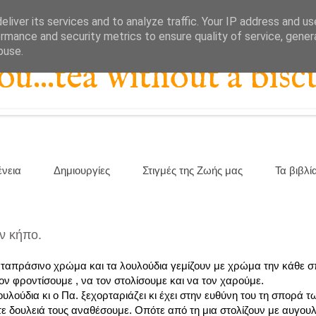
liver its services and to analyze traffic. Your IP address and u
rmance and security metrics to ensure quality of service, gene
buse.
...tea without a biscu
ένεια
Δημιουργίες
Στιγμές της Ζωής μας
Τα βιβλί
ον κήπο.
 καταπράσινο χρώμα και τα λουλούδια γεμίζουν με χρώμα την κάθε σ
ον φροντίσουμε , να τον στολίσουμε και να τον χαρούμε.
ουλούδια κι ο Πα. ξεχορταριάζει κι έχει στην ευθύνη του τη σπορά 
τε δουλειά τους αναθέσουμε. Οπότε από τη μια στολίζουν με αυγου