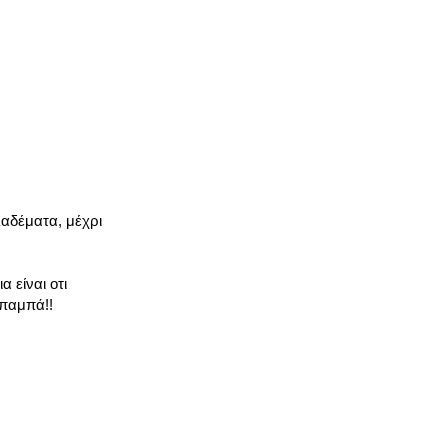
λαδέματα, μέχρι
 είναι οτι
μπαμπά!!