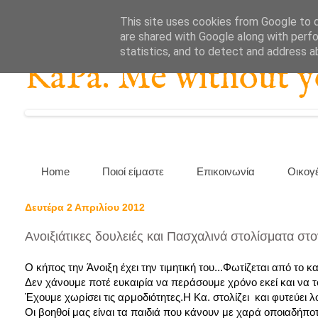
This site uses cookies from Google to de
are shared with Google along with perfo
statistics, and to detect and address a
KaPa. Me without you
Home
Ποιοί είμαστε
Επικοινωνία
Οικογ
Δευτέρα 2 Απριλίου 2012
Ανοιξιάτικες δουλειές και Πασχαλινά στολίσματα στ
Ο κήπος την Άνοιξη έχει την τιμητική του...Φωτίζεται από το
Δεν χάνουμε ποτέ ευκαιρία να περάσουμε χρόνο εκεί και να τ
Έχουμε χωρίσει τις αρμοδιότητες.Η Κα. στολίζει και φυτεύει λ
Οι βοηθοί μας είναι τα παιδιά που κάνουν με χαρά οποιαδήπο