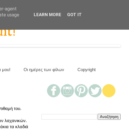
ser-agent
rate usage
LEARN MORE
GOT IT
it!
α μου!
Οι ημέρες των φίλων
Copyright
πιθαμή του.
των λαχανικών.
λάκια τα κλαδιά