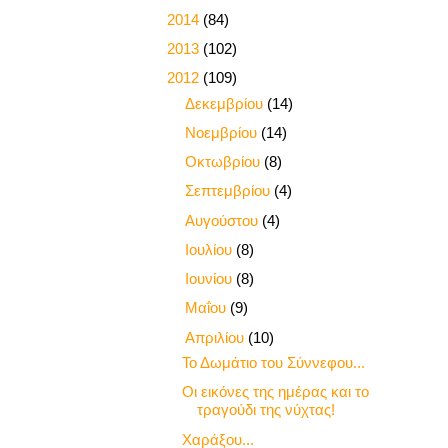
►
2014
(84)
►
2013
(102)
▼
2012
(109)
►
Δεκεμβρίου
(14)
►
Νοεμβρίου
(14)
►
Οκτωβρίου
(8)
►
Σεπτεμβρίου
(4)
►
Αυγούστου
(4)
►
Ιουλίου
(8)
►
Ιουνίου
(8)
►
Μαΐου
(9)
▼
Απριλίου
(10)
Το Δωμάτιο του Σύννεφου...
Οι εικόνες της ημέρας και το
τραγούδι της νύχτας!
Χαράξου...