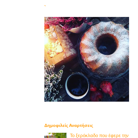
`
Δημοφιλείς Αναρτήσεις
Το ξερόκλαδο που έφερε την