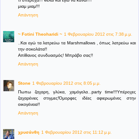
τι υπεροχα!!! θελω και εγω να κανω!!!!
μιαμ μιαμ!!!
Απάντηση
~ Fotini Theoharidi ~
1 Φεβρουαρίου 2012 στις 7:38 μ.μ.
..Και εγώ τα λατρεύω τα Marshmallows , όπως λατρεύω και
την σοκολάτα!!
Απίθανος συνδυασμός! Μπράβο σας!!
Απάντηση
Stone
1 Φεβρουαρίου 2012 στις 8:05 μ.μ.
Πωπω ζαχαρη, γλύκα, χαμόγελα...party time!!!Υπέροχες
ζαχαρένιες στιγμες!Όμορφες ιδέες αφιερωμένες στην
οικογένεια!!
Απάντηση
χρυσάνθη
1 Φεβρουαρίου 2012 στις 11:12 μ.μ.