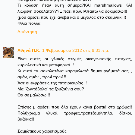
Τι κόλαση ήταν αυτή σήμερα?ΚΑΙ marshmallows ΚΑΙ
λιωμένη σοκολάτα???Ε πάει πολύ!Απαιτώ να δοκιμάσω!!!
(μου αρέσει που έχει ανέβει και ο μεγάλος στο σκαμνάκι!!)
Φιλιά πολλά!
Απάντηση
Aθηνά Π.Κ.
1 Φεβρουαρίου 2012 στις 9:31 π.μ.
Είναι αυτές οι γλυκές στιγμές οικογενειακής ευτυχίας,
κυριολεκτικά και μεταφορικά !!
Κι αυτά τα σοκολατένια καραμελωτά δημιουργήματά σας ,
αμάν, αμάν , πρωί πρωί !!
Άσε οι εκφράσεις της πιτσιρικαρίας !!
Μα "ζωντόβολα" τα ζουζούνια σου?
Θα σε μαλώσω !!
Επίσης μ αρέσει που όλα έχουν κάνει βουτιά στο χρώμα!!
Πολύχρωμα γλυκά, τρούφες,τραπεζομάντηλα, δίσκοι,
βαζάκια!!
Σαμιώτικους χαιρετισμούς