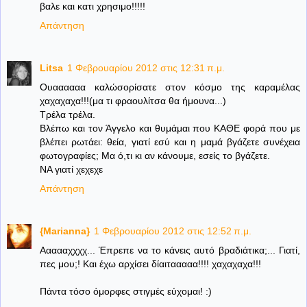
βαλε και κατι χρησιμο!!!!!
Απάντηση
Litsa
1 Φεβρουαρίου 2012 στις 12:31 π.μ.
Ουαααααα καλώσορίσατε στον κόσμο της καραμέλας
χαχαχαχα!!!(μα τι φραουλίτσα θα ήμουνα...)
Τρέλα τρέλα.
Βλέπω και τον Άγγελο και θυμάμαι που ΚΑΘΕ φορά που με
βλέπει ρωτάει: θεία, γιατί εσύ και η μαμά βγάζετε συνέχεια
φωτογραφίες; Μα ό,τι κι αν κάνουμε, εσείς το βγάζετε.
ΝΑ γιατί χεχεχε
Απάντηση
{Marianna}
1 Φεβρουαρίου 2012 στις 12:52 π.μ.
Αααααχχχχ... Έπρεπε να το κάνεις αυτό βραδιάτικα;... Γιατί,
πες μου;! Και έχω αρχίσει δίαιτααααα!!!! χαχαχαχα!!!
Πάντα τόσο όμορφες στιγμές εύχομαι! :)