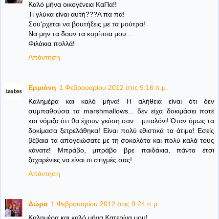
Καλό μήνα οικογένεια ΚαΠα!!
Τι γλύκα είναι αυτή???Α πα πα!
Σου'ρχεται να βουτήξεις με τα μούτρα!
Να μην τα δουν τα κορίτσια μου...
Φιλάκια πολλά!
Απάντηση
Ερμιόνη
1 Φεβρουαρίου 2012 στις 9:16 π.μ.
Καλημέρα και καλό μήνα! Η αλήθεια είναι ότι δεν
συμπαθούσα τα marshmallows... δεν είχα δοκιμάσει ποτέ
και νόμιζα ότι θα έχουν γεύση σαν ...μπαλόνι! Όταν όμως τα
δοκίμασα ξετρελάθηκα! Είναι πολύ εθιστικά τα άτιμα! Εσείς
βέβαια τα απογειώσατε με τη σοκολάτα και πολύ καλά τους
κάνατε! Μπράβο, μπράβο βρε παιδάκια, πάντα έτσι
ζαχαρένιες να είναι οι στιγμές σας!
Απάντηση
Δώρα
1 Φεβρουαρίου 2012 στις 9:24 π.μ.
Καλημέρα και καλό μήνα Κατερίνα μου!