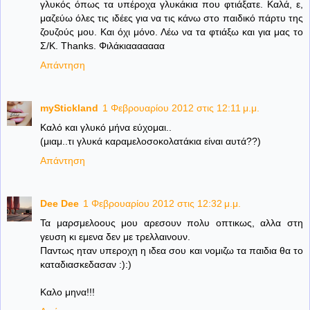
γλυκός όπως τα υπέροχα γλυκάκια που φτιάξατε. Καλά, ε,
μαζεύω όλες τις ιδέες για να τις κάνω στο παιδικό πάρτυ της
ζουζούς μου. Και όχι μόνο. Λέω να τα φτιάξω και για μας το
Σ/Κ. Thanks. Φιλάκιααααααα
Απάντηση
myStickland
1 Φεβρουαρίου 2012 στις 12:11 μ.μ.
Καλό και γλυκό μήνα εύχομαι..
(μιαμ..τι γλυκά καραμελοσοκολατάκια είναι αυτά??)
Απάντηση
Dee Dee
1 Φεβρουαρίου 2012 στις 12:32 μ.μ.
Τα μαρσμελοους μου αρεσουν πολυ οπτικως, αλλα στη
γευση κι εμενα δεν με τρελλαινουν.
Παντως ηταν υπεροχη η ιδεα σου και νομιζω τα παιδια θα το
καταδιασκεδασαν :):)
Καλο μηνα!!!