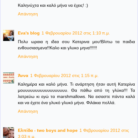
Καληνύχτα και καλό μήνα να έχεις! :)
Απάντηση
Eva's blog
1 Φεβρουαρίου 2012 στις 1:10 π.μ.
Πολυ ωραια η ιδεα σου Κατερινα μου!Βλπω τα παιδια
ενθουσιασμενα!!Καλο και γλυκο μηνα!!!!!!
Απάντηση
Άννα
1 Φεβρουαρίου 2012 στις 1:15 π.μ.
Καλημέρα και καλό μήνα. Τι ανάρτηση ήταν αυτή Κατερίνα
μουυυυυυυυυυυυυυυυυυ. Θα πάθω από τη γλύκα!!! Τα
λατρεύω κι εγώ τα marshmallows. Να εισαστε πάντα καλά
και να έχετε ένα γλυκό γλυκό μήνα. Φιλάκια πολλά.
Απάντηση
Ελπίδα - two boys and hope
1 Φεβρουαρίου 2012 στις
3:03 π.μ.