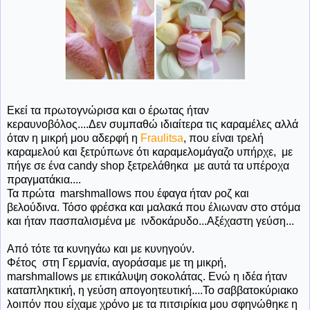
Εκεί τα πρωτογνώρισα και ο έρωτας ήταν
κεραυνοβόλος....Δεν συμπαθώ ιδιαίτερα τις καραμέλες αλλά
όταν η μικρή μου αδερφή η
Fraulitsa
, που είναι τρελή
καραμελού και ξετρύπωνε ότι καραμελομάγαζο υπήρχε, με
πήγε σε ένα candy shop ξετρελάθηκα με αυτά τα υπέροχα
πραγματάκια....
Τα πρώτα marshmallows που έφαγα ήταν ροζ και
βελούδινα. Τόσο φρέσκα και μαλακά που έλιωναν στο στόμα
και ήταν πασπαλισμένα με ινδοκάρυδο...Αξέχαστη γεύση...
Από τότε τα κυνηγάω και με κυνηγούν.
Φέτος στη Γερμανία, αγοράσαμε με τη μικρή,
marshmallows με επικάλυψη σοκολάτας. Ενώ η ιδέα ήταν
καταπληκτική, η γεύση απογοητευτική....Το σαββατοκύριακο
λοιπόν που είχαμε χρόνο με τα πιτσιρίκια μου σφηνώθηκε η