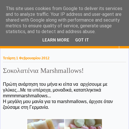
This site uses cookies from Google to deliver its services
KaPa. Me without you...tea
and to analyze traffic. Your IP address and user-agent are
shared with Google along with performance and security
without a biscuit!
metrics to ensure quality of service, generate usage
statistics, and to detect and address abuse.
LEARN MORE
GOT IT
▼
Τετάρτη 1 Φεβρουαρίου 2012
Σοκολατένια Marshmallows!
Πρώτη ανάρτηση του μήνα κι είπα να αρχίσουμε με
γλύκες...Με τα υπέροχα, μοναδικά, καταπληκτικά
mmmmmarshmallows...
Η μεγάλη μου μανία για τα marshmallows, άρχισε όταν
ζούσαμε στη Γερμανία.