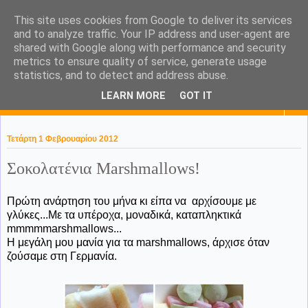
This site uses cookies from Google to deliver its services
KaPa. Me without you...tea
and to analyze traffic. Your IP address and user-agent are
shared with Google along with performance and security
without a biscuit!
metrics to ensure quality of service, generate usage
statistics, and to detect and address abuse.
LEARN MORE
GOT IT
▼
Τετάρτη 1 Φεβρουαρίου 2012
Σοκολατένια Marshmallows!
Πρώτη ανάρτηση του μήνα κι είπα να αρχίσουμε με
γλύκες...Με τα υπέροχα, μοναδικά, καταπληκτικά
mmmmmarshmallows...
Η μεγάλη μου μανία για τα marshmallows, άρχισε όταν
ζούσαμε στη Γερμανία.