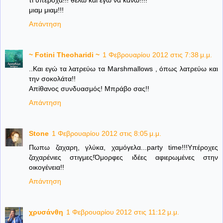
τι υπεροχα!!! θελω και εγω να κανω!!!!
μιαμ μιαμ!!!
Απάντηση
~ Fotini Theoharidi ~
1 Φεβρουαρίου 2012 στις 7:38 μ.μ.
..Και εγώ τα λατρεύω τα Marshmallows , όπως λατρεύω και
την σοκολάτα!!
Απίθανος συνδυασμός! Μπράβο σας!!
Απάντηση
Stone
1 Φεβρουαρίου 2012 στις 8:05 μ.μ.
Πωπω ζαχαρη, γλύκα, χαμόγελα...party time!!!Υπέροχες
ζαχαρένιες στιγμες!Όμορφες ιδέες αφιερωμένες στην
οικογένεια!!
Απάντηση
χρυσάνθη
1 Φεβρουαρίου 2012 στις 11:12 μ.μ.