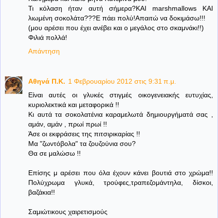
Τι κόλαση ήταν αυτή σήμερα?ΚΑΙ marshmallows ΚΑΙ
λιωμένη σοκολάτα???Ε πάει πολύ!Απαιτώ να δοκιμάσω!!!
(μου αρέσει που έχει ανέβει και ο μεγάλος στο σκαμνάκι!!)
Φιλιά πολλά!
Απάντηση
Aθηνά Π.Κ.
1 Φεβρουαρίου 2012 στις 9:31 π.μ.
Είναι αυτές οι γλυκές στιγμές οικογενειακής ευτυχίας,
κυριολεκτικά και μεταφορικά !!
Κι αυτά τα σοκολατένια καραμελωτά δημιουργήματά σας ,
αμάν, αμάν , πρωί πρωί !!
Άσε οι εκφράσεις της πιτσιρικαρίας !!
Μα "ζωντόβολα" τα ζουζούνια σου?
Θα σε μαλώσω !!
Επίσης μ αρέσει που όλα έχουν κάνει βουτιά στο χρώμα!!
Πολύχρωμα γλυκά, τρούφες,τραπεζομάντηλα, δίσκοι,
βαζάκια!!
Σαμιώτικους χαιρετισμούς