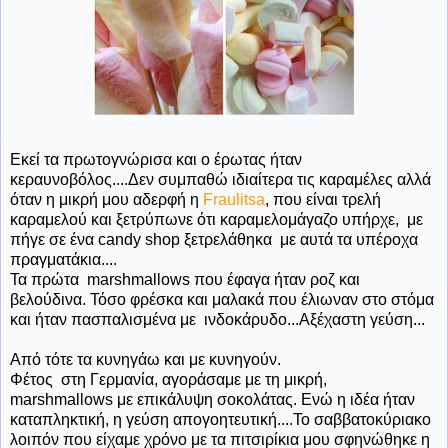
Εκεί τα πρωτογνώρισα και ο έρωτας ήταν
κεραυνοβόλος....Δεν συμπαθώ ιδιαίτερα τις καραμέλες αλλά
όταν η μικρή μου αδερφή η
Fraulitsa
, που είναι τρελή
καραμελού και ξετρύπωνε ότι καραμελομάγαζο υπήρχε, με
πήγε σε ένα candy shop ξετρελάθηκα με αυτά τα υπέροχα
πραγματάκια....
Τα πρώτα marshmallows που έφαγα ήταν ροζ και
βελούδινα. Τόσο φρέσκα και μαλακά που έλιωναν στο στόμα
και ήταν πασπαλισμένα με ινδοκάρυδο...Αξέχαστη γεύση...
Από τότε τα κυνηγάω και με κυνηγούν.
Φέτος στη Γερμανία, αγοράσαμε με τη μικρή,
marshmallows με επικάλυψη σοκολάτας. Ενώ η ιδέα ήταν
καταπληκτική, η γεύση απογοητευτική....Το σαββατοκύριακο
λοιπόν που είχαμε χρόνο με τα πιτσιρίκια μου σφηνώθηκε η