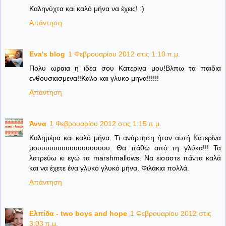
Καληνύχτα και καλό μήνα να έχεις! :)
Απάντηση
Eva's blog
1 Φεβρουαρίου 2012 στις 1:10 π.μ.
Πολυ ωραια η ιδεα σου Κατερινα μου!Βλπω τα παιδια
ενθουσιασμενα!!Καλο και γλυκο μηνα!!!!!!
Απάντηση
Άννα
1 Φεβρουαρίου 2012 στις 1:15 π.μ.
Καλημέρα και καλό μήνα. Τι ανάρτηση ήταν αυτή Κατερίνα
μουυυυυυυυυυυυυυυυυυ. Θα πάθω από τη γλύκα!!! Τα
λατρεύω κι εγώ τα marshmallows. Να εισαστε πάντα καλά
και να έχετε ένα γλυκό γλυκό μήνα. Φιλάκια πολλά.
Απάντηση
Ελπίδα - two boys and hope
1 Φεβρουαρίου 2012 στις
3:03 π.μ.