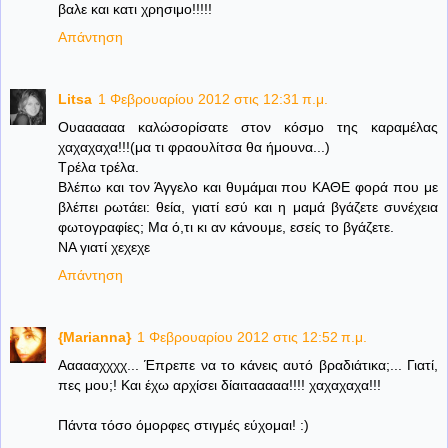
βαλε και κατι χρησιμο!!!!!
Απάντηση
Litsa
1 Φεβρουαρίου 2012 στις 12:31 π.μ.
Ουαααααα καλώσορίσατε στον κόσμο της καραμέλας
χαχαχαχα!!!(μα τι φραουλίτσα θα ήμουνα...)
Τρέλα τρέλα.
Βλέπω και τον Άγγελο και θυμάμαι που ΚΑΘΕ φορά που με
βλέπει ρωτάει: θεία, γιατί εσύ και η μαμά βγάζετε συνέχεια
φωτογραφίες; Μα ό,τι κι αν κάνουμε, εσείς το βγάζετε.
ΝΑ γιατί χεχεχε
Απάντηση
{Marianna}
1 Φεβρουαρίου 2012 στις 12:52 π.μ.
Αααααχχχχ... Έπρεπε να το κάνεις αυτό βραδιάτικα;... Γιατί,
πες μου;! Και έχω αρχίσει δίαιτααααα!!!! χαχαχαχα!!!
Πάντα τόσο όμορφες στιγμές εύχομαι! :)