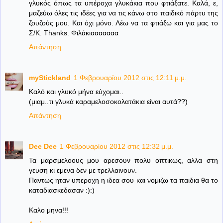
γλυκός όπως τα υπέροχα γλυκάκια που φτιάξατε. Καλά, ε,
μαζεύω όλες τις ιδέες για να τις κάνω στο παιδικό πάρτυ της
ζουζούς μου. Και όχι μόνο. Λέω να τα φτιάξω και για μας το
Σ/Κ. Thanks. Φιλάκιααααααα
Απάντηση
myStickland
1 Φεβρουαρίου 2012 στις 12:11 μ.μ.
Καλό και γλυκό μήνα εύχομαι..
(μιαμ..τι γλυκά καραμελοσοκολατάκια είναι αυτά??)
Απάντηση
Dee Dee
1 Φεβρουαρίου 2012 στις 12:32 μ.μ.
Τα μαρσμελοους μου αρεσουν πολυ οπτικως, αλλα στη
γευση κι εμενα δεν με τρελλαινουν.
Παντως ηταν υπεροχη η ιδεα σου και νομιζω τα παιδια θα το
καταδιασκεδασαν :):)
Καλο μηνα!!!