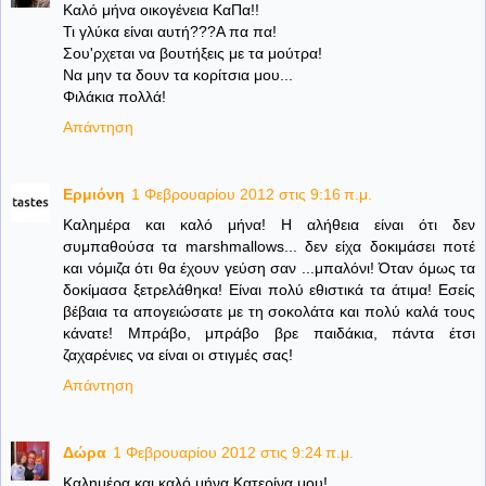
Καλό μήνα οικογένεια ΚαΠα!!
Τι γλύκα είναι αυτή???Α πα πα!
Σου'ρχεται να βουτήξεις με τα μούτρα!
Να μην τα δουν τα κορίτσια μου...
Φιλάκια πολλά!
Απάντηση
Ερμιόνη
1 Φεβρουαρίου 2012 στις 9:16 π.μ.
Καλημέρα και καλό μήνα! Η αλήθεια είναι ότι δεν
συμπαθούσα τα marshmallows... δεν είχα δοκιμάσει ποτέ
και νόμιζα ότι θα έχουν γεύση σαν ...μπαλόνι! Όταν όμως τα
δοκίμασα ξετρελάθηκα! Είναι πολύ εθιστικά τα άτιμα! Εσείς
βέβαια τα απογειώσατε με τη σοκολάτα και πολύ καλά τους
κάνατε! Μπράβο, μπράβο βρε παιδάκια, πάντα έτσι
ζαχαρένιες να είναι οι στιγμές σας!
Απάντηση
Δώρα
1 Φεβρουαρίου 2012 στις 9:24 π.μ.
Καλημέρα και καλό μήνα Κατερίνα μου!