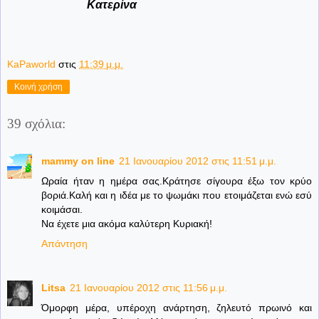
Κατερίνα
KaPaworld
στις
11:39 μ.μ.
Κοινή χρήση
39 σχόλια:
mammy on line
21 Ιανουαρίου 2012 στις 11:51 μ.μ.
Ωραία ήταν η ημέρα σας.Κράτησε σίγουρα έξω τον κρύο
βοριά.Καλή και η ιδέα με το ψωμάκι που ετοιμάζεται ενώ εσύ
κοιμάσαι.
Να έχετε μια ακόμα καλύτερη Κυριακή!
Απάντηση
Litsa
21 Ιανουαρίου 2012 στις 11:56 μ.μ.
Όμορφη μέρα, υπέροχη ανάρτηση, ζηλευτό πρωινό και