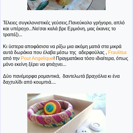
Τέλειες συγκλονιστικές γεύσεις.Πανεύκολο γρήγορο, απλό
και υπέροχο...Να'σαι καλά βρε Ερμιόνη, μας έκανες το
τραπέζι...
Κι ύστερα αποφάσισα να ρίξω μια ακόμη ματιά στα μικρά
αυτά δωράκια που έλαβα μέσω της αδερφούλας ,
Fraulitsa
από την
Pour Angelique
! Πραγματάκια τόσο ιδιαίτερα, όπως
μόνο εκείνη ξέρει να φτιάχνει...
Δύο πανέμορφα ρομαντικά, δαντελωτά βραχιόλια κι ένα
δαχτυλίδι από κουμπιά....