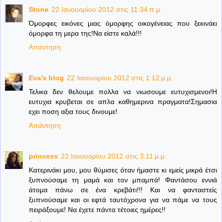
Stone
22 Ιανουαρίου 2012 στις 11:34 π.μ.
Όμορφες εικόνες μιας όμορφης οικογένειας που ξεκινάει
όμορφα τη μερα της!Να είστε καλά!!!
Απάντηση
Eva's blog
22 Ιανουαρίου 2012 στις 1:12 μ.μ.
Τελικα δεν θελουμε πολλα να νιωσουμε ευτυχισμενοι!Η
ευτυχια κρυβεται σε απλα καθημερινα πραγματα!Σημασια
εχει ποση αξια τους δινουμε!
Απάντηση
princess
22 Ιανουαρίου 2012 στις 3:11 μ.μ.
Κατερινάκι μου, μου θύμισες όταν ήμαστε κι εμείς μικρά έτσι
ξυπνούσαμε τη μαμά και τον μπαμπά! Φαντάσου εννιά
άτομα πάνω σε ένα κρεβάτι!!! Και να φανταστείς
ξυπνούσαμε και οι εφτά ταυτόχρονα για να πάμε να τους
πειράξουμε! Να έχετε πάντα τέτοιες ημέρες!!