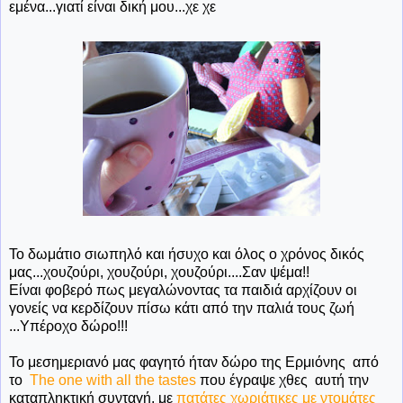
εμένα...γιατί είναι δική μου...χε χε
Το δωμάτιο σιωπηλό και ήσυχο και όλος ο χρόνος δικός
μας...χουζούρι, χουζούρι, χουζούρι....Σαν ψέμα!!
Είναι φοβερό πως μεγαλώνοντας τα παιδιά αρχίζουν οι
γονείς να κερδίζουν πίσω κάτι από την παλιά τους ζωή
...Υπέροχο δώρο!!!
Το μεσημεριανό μας φαγητό ήταν δώρο της Ερμιόνης από
το
The one with all the tastes
που έγραψε χθες αυτή την
καταπληκτική συνταγή, με
πατάτες χωριάτικες με ντομάτες