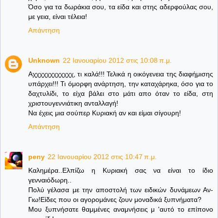
Όσο για τα δωράκια σου, τα είδα και στης αδερφούλας σου,
με γεια, είναι τέλεια!
Απάντηση
Unknown
22 Ιανουαρίου 2012 στις 10:08 π.μ.
Αχχχχχχχχχχχχ, τι καλά!!! Τελικά η οικόγενεια της διαφήμισης
υπάρχει!!! Τι όμορφη ανάρτηση, την καταχάρηκα, όσο για το
δαχτυλίδι, το είχα βάλει στο μάτι απο όταν το είδα, στη
χριστουγεννιάτικη ανταλλαγή!
Να έχεις μια σούπερ Κυριακή αν και είμαι σίγουρη!
Απάντηση
peny
22 Ιανουαρίου 2012 στις 10:47 π.μ.
Καλημέρα..Ελπίζω η Κυριακή σας να είναι το ίδιο
γενναιόδωρη..
Πολύ γέλασα με την αποστολή των ειδικών δυνάμεων Αν-
Γιω!Είδες που οι αγορομάνες ζουν μοναδικά ξυπνήματα?
Μου ξυπνήσατε θαμμένες αναμνήσεις μ 'αυτό το επίπονο