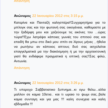
Απάντηση
Ανώνυμος
22 Ιανουαρίου 2012 στις 3:15 μ.μ.
Κατερίνα και Πανταζή καλησπέρα!!Συγχαρητήρια για το
μπλογκ σας και την φωτεινή σας οικογένεια, καθομαστε με
την ξαδέρφη μου και χαζεύουμε τις εικόνες του ...ώρες
τώρα!!Έχω λατρέψει κάποιες γωνιές του σπιτιού σας και
επειδή θα μπω στο δικό μου σπίτι σε λίγους μήνες , ήθελα
να ρωτήσω αν κάποιος απτους δυό σας ασχολείται
επαγγελματικά μα την διακόσμηση ή με την αρχιτεκτονική
γιατί θα ενδιέφερε πραγματικά η οπτική σας!!Σας φιλώ,
Αντωνία.
Απάντηση
Ανώνυμος
22 Ιανουαρίου 2012 στις 3:26 μ.μ.
Τι υπεροχο Σαββατιατικο ξυπνημα...κι εγω θελω...αλλα
μαλλον σε καμια 10ετια.. και τι ωραιο το ψωμι σας..βαλε
καμια συνταγη και για μας !!! καλη συνεχεια και καλη
εβδομαδα !!!