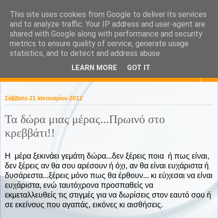
This site uses cookies from Google to deliver its services
KaPa. Me without you...tea
and to analyze traffic. Your IP address and user-agent are
shared with Google along with performance and security
without a biscuit!
metrics to ensure quality of service, generate usage
statistics, and to detect and address abuse.
LEARN MORE
GOT IT
▼
Σάββατο 21 Ιανουαρίου 2012
Τα δώρα μιας μέρας...Πρωινό στο
κρεββάτι!!
Η μέρα ξεκινάει γεμάτη δώρα...δεν ξέρεις ποια ή πως είναι,
δεν ξέρεις αν θα σου αρέσουν ή όχι, αν θα είναι ευχάριστα ή
δυσάρεστα...ξέρεις μόνο πως θα έρθουν... κι εύχεσαι να είναι
ευχάριστα, ενώ ταυτόχρονα προσπαθείς να
εκμεταλλευθείς τις στιγμές για να δωρίσεις στον εαυτό σου ή
σε εκείνους που αγαπάς, εικόνες κι αισθήσεις.