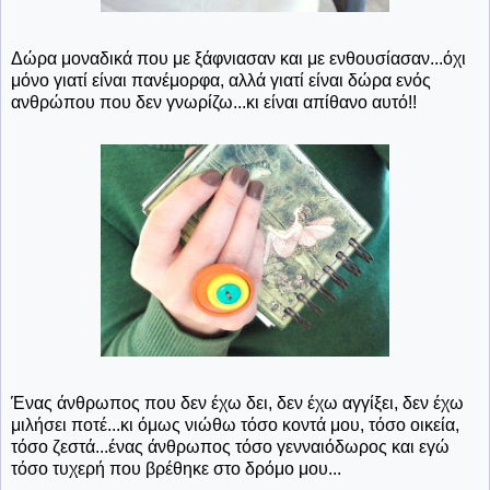
Δώρα μοναδικά που με ξάφνιασαν και με ενθουσίασαν...όχι
μόνο γιατί είναι πανέμορφα, αλλά γιατί είναι δώρα ενός
ανθρώπου που δεν γνωρίζω...κι είναι απίθανο αυτό!!
Ένας άνθρωπος που δεν έχω δει, δεν έχω αγγίξει, δεν έχω
μιλήσει ποτέ...κι όμως νιώθω τόσο κοντά μου, τόσο οικεία,
τόσο ζεστά...ένας άνθρωπος τόσο γενναιόδωρος και εγώ
τόσο τυχερή που βρέθηκε στο δρόμο μου...