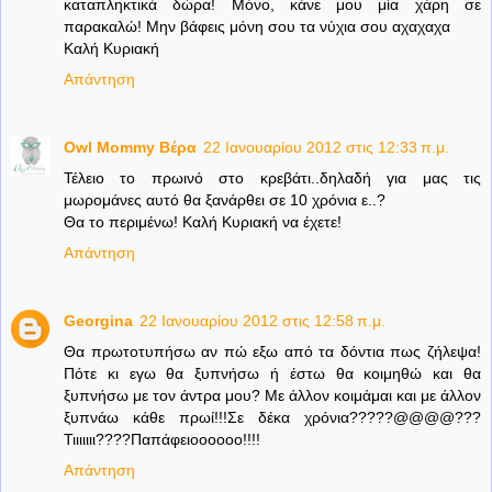
καταπληκτικά δώρα! Μόνο, κάνε μου μία χάρη σε
παρακαλώ! Μην βάφεις μόνη σου τα νύχια σου αχαχαχα
Καλή Κυριακή
Απάντηση
Owl Mommy Βέρα
22 Ιανουαρίου 2012 στις 12:33 π.μ.
Τέλειο το πρωινό στο κρεβάτι..δηλαδή για μας τις
μωρομάνες αυτό θα ξανάρθει σε 10 χρόνια ε..?
Θα το περιμένω! Καλή Κυριακή να έχετε!
Απάντηση
Georgina
22 Ιανουαρίου 2012 στις 12:58 π.μ.
Θα πρωτοτυπήσω αν πώ εξω από τα δόντια πως ζήλεψα!
Πότε κι εγω θα ξυπνήσω ή έστω θα κοιμηθώ και θα
ξυπνήσω με τον άντρα μου? Με άλλον κοιμάμαι και με άλλον
ξυπνάω κάθε πρωί!!!Σε δέκα χρόνια?????@@@@???
Τιιιιιιι????Παπάφειοοοοοο!!!!
Απάντηση