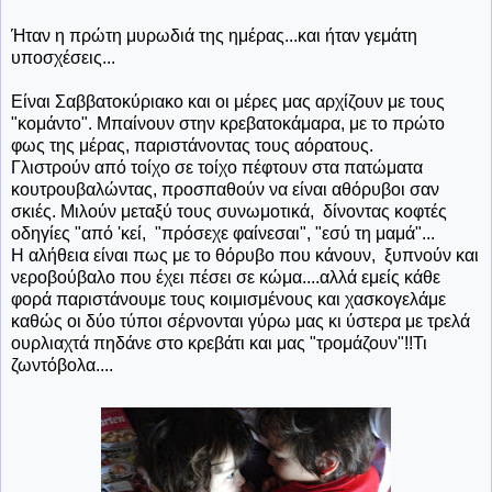
Ήταν η πρώτη μυρωδιά της ημέρας...και ήταν γεμάτη
υποσχέσεις...
Είναι Σαββατοκύριακο και οι μέρες μας αρχίζουν με τους
"κομάντο". Μπαίνουν στην κρεβατοκάμαρα, με το πρώτο
φως της μέρας, παριστάνοντας τους αόρατους.
Γλιστρούν από τοίχο σε τοίχο πέφτουν στα πατώματα
κουτρουβαλώντας, προσπαθούν να είναι αθόρυβοι σαν
σκιές. Μιλούν μεταξύ τους συνωμοτικά, δίνοντας κοφτές
οδηγίες "από 'κεί, "πρόσεχε φαίνεσαι", "εσύ τη μαμά"...
Η αλήθεια είναι πως με το θόρυβο που κάνουν, ξυπνούν και
νεροβούβαλο που έχει πέσει σε κώμα....αλλά εμείς κάθε
φορά παριστάνουμε τους κοιμισμένους και χασκογελάμε
καθώς οι δύο τύποι σέρνονται γύρω μας κι ύστερα με τρελά
ουρλιαχτά πηδάνε στο κρεβάτι και μας "τρομάζουν"!!Τι
ζωντόβολα....