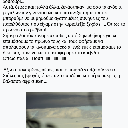
χουζούρι....
Αυτά, όπως και πολλά άλλα, ξεχάστηκαν, μα όσο τα αγόρια,
μεγαλώνουν γίνονται όλο και πιο ανεξάρτητα, οπότε
μπορούμε να θυμηθούμε αγαπημένες συνήθειες του
παρελθόντος που είχαμε στην κυριολεξία ξεχάσει.... Όπως το
πρωινό στο κρεββάτι!
Σήμερα λοιπόν κάναμε ακριβώς αυτό.Σηκωθήκαμε για να
ετοιμάσουμε το πρωινό τους και τους αφήσαμε να
απολαύσουν τα κινούμενα σχέδια, ενώ εμείς ετοιμάσαμε το
δικό μας πρωινό και το μεταφέραμε στο κρεββάτι....
Όπως παλιά...Γιούπιιιιιιιιιιιιιιιιιιιιι
Έξω ο παγωμένος αέρας και τα μουντά γκρίζα σύννεφα...
Στάλες της βροχής έπεφταν στα τζάμια και πέρα μακριά, η
θάλασσα αφρισμένη...