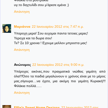
υγ.το δαχτυλίδι σου μ'άρεσε εμένα ;)
Απάντηση
Μαριάννα
22 Ιανουαρίου 2012 στις 7:47 π.μ.
Υπεροχη μερα! Σου ευχομαι παντα τετοιες μερες!
Υεροχα και τα δωρα σου!
Τιι? Σε 10 χρονια ! Εχουμε μελλον μπροστα μας!
Απάντηση
Ανώνυμος
22 Ιανουαρίου 2012 στις 9:00 π.μ.
Υπέροχες εικόνες,που πραγματικά νιώθεις γεμάτη από
όλα!!!Όσο τα παιδιά μεγαλώνουν ο χρόνος είναι με το μέρος
μας,σίγουρα....να έχετε, μια ακόμη πιο γεμάτη Κυριακή!!!
Φιλάκια πολλά......
Απάντηση
Effie's Sweet Home Designs
22 Ιανουαρίου 2012 στις