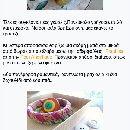
Τέλειες συγκλονιστικές γεύσεις.Πανεύκολο γρήγορο, απλό
και υπέροχο...Να'σαι καλά βρε Ερμιόνη, μας έκανες το
τραπέζι...
Κι ύστερα αποφάσισα να ρίξω μια ακόμη ματιά στα μικρά
αυτά δωράκια που έλαβα μέσω της αδερφούλας ,
Fraulitsa
από την
Pour Angelique
! Πραγματάκια τόσο ιδιαίτερα, όπως
μόνο εκείνη ξέρει να φτιάχνει...
Δύο πανέμορφα ρομαντικά, δαντελωτά βραχιόλια κι ένα
δαχτυλίδι από κουμπιά....