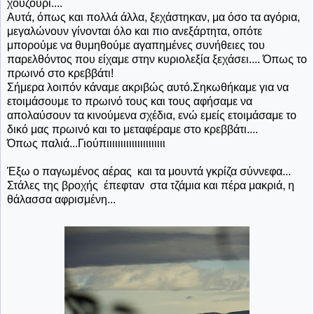
χουζούρι....
Αυτά, όπως και πολλά άλλα, ξεχάστηκαν, μα όσο τα αγόρια,
μεγαλώνουν γίνονται όλο και πιο ανεξάρτητα, οπότε
μπορούμε να θυμηθούμε αγαπημένες συνήθειες του
παρελθόντος που είχαμε στην κυριολεξία ξεχάσει.... Όπως το
πρωινό στο κρεββάτι!
Σήμερα λοιπόν κάναμε ακριβώς αυτό.Σηκωθήκαμε για να
ετοιμάσουμε το πρωινό τους και τους αφήσαμε να
απολαύσουν τα κινούμενα σχέδια, ενώ εμείς ετοιμάσαμε το
δικό μας πρωινό και το μεταφέραμε στο κρεββάτι....
Όπως παλιά...Γιούπιιιιιιιιιιιιιιιιιιιιι
Έξω ο παγωμένος αέρας και τα μουντά γκρίζα σύννεφα...
Στάλες της βροχής έπεφταν στα τζάμια και πέρα μακριά, η
θάλασσα αφρισμένη...