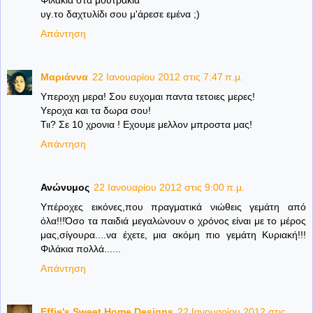
υγ.το δαχτυλίδι σου μ'άρεσε εμένα ;)
Απάντηση
Μαριάννα
22 Ιανουαρίου 2012 στις 7:47 π.μ.
Υπεροχη μερα! Σου ευχομαι παντα τετοιες μερες!
Υεροχα και τα δωρα σου!
Τιι? Σε 10 χρονια ! Εχουμε μελλον μπροστα μας!
Απάντηση
Ανώνυμος
22 Ιανουαρίου 2012 στις 9:00 π.μ.
Υπέροχες εικόνες,που πραγματικά νιώθεις γεμάτη από
όλα!!!Όσο τα παιδιά μεγαλώνουν ο χρόνος είναι με το μέρος
μας,σίγουρα....να έχετε, μια ακόμη πιο γεμάτη Κυριακή!!!
Φιλάκια πολλά......
Απάντηση
Effie's Sweet Home Designs
22 Ιανουαρίου 2012 στις