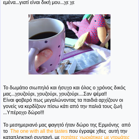
εμένα...γιατί είναι δική μου...χε χε
Το δωμάτιο σιωπηλό και ήσυχο και όλος ο χρόνος δικός
μας...χουζούρι, χουζούρι, χουζούρι....Σαν ψέμα!!
Είναι φοβερό πως μεγαλώνοντας τα παιδιά αρχίζουν οι
γονείς να κερδίζουν πίσω κάτι από την παλιά τους ζωή
...Υπέροχο δώρο!!!
Το μεσημεριανό μας φαγητό ήταν δώρο της Ερμιόνης από
το
The one with all the tastes
που έγραψε χθες αυτή την
καταπληκτική συνταγή, με
πατάτες χωριάτικες με ντομάτες