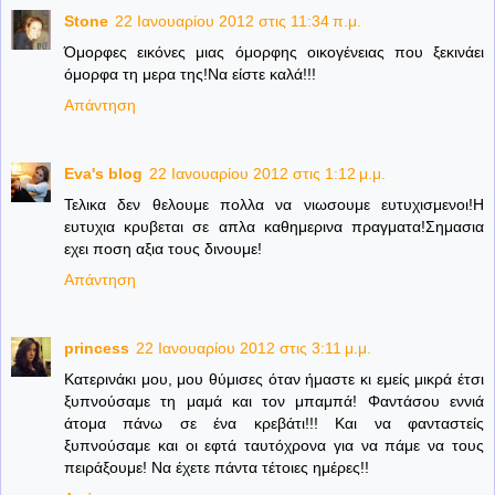
Stone
22 Ιανουαρίου 2012 στις 11:34 π.μ.
Όμορφες εικόνες μιας όμορφης οικογένειας που ξεκινάει
όμορφα τη μερα της!Να είστε καλά!!!
Απάντηση
Eva's blog
22 Ιανουαρίου 2012 στις 1:12 μ.μ.
Τελικα δεν θελουμε πολλα να νιωσουμε ευτυχισμενοι!Η
ευτυχια κρυβεται σε απλα καθημερινα πραγματα!Σημασια
εχει ποση αξια τους δινουμε!
Απάντηση
princess
22 Ιανουαρίου 2012 στις 3:11 μ.μ.
Κατερινάκι μου, μου θύμισες όταν ήμαστε κι εμείς μικρά έτσι
ξυπνούσαμε τη μαμά και τον μπαμπά! Φαντάσου εννιά
άτομα πάνω σε ένα κρεβάτι!!! Και να φανταστείς
ξυπνούσαμε και οι εφτά ταυτόχρονα για να πάμε να τους
πειράξουμε! Να έχετε πάντα τέτοιες ημέρες!!