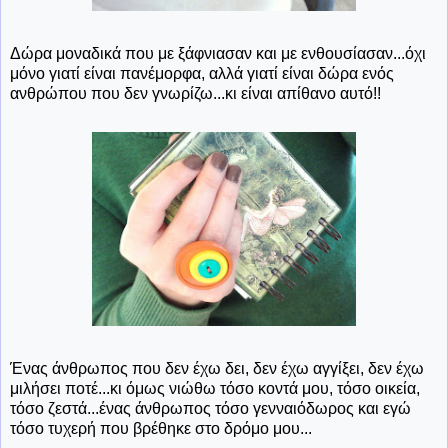
Δώρα μοναδικά που με ξάφνιασαν και με ενθουσίασαν...όχι
μόνο γιατί είναι πανέμορφα, αλλά γιατί είναι δώρα ενός
ανθρώπου που δεν γνωρίζω...κι είναι απίθανο αυτό!!
Ένας άνθρωπος που δεν έχω δει, δεν έχω αγγίξει, δεν έχω
μιλήσει ποτέ...κι όμως νιώθω τόσο κοντά μου, τόσο οικεία,
τόσο ζεστά...ένας άνθρωπος τόσο γενναιόδωρος και εγώ
τόσο τυχερή που βρέθηκε στο δρόμο μου...