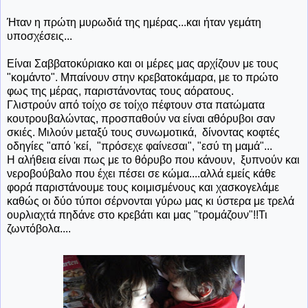
Ήταν η πρώτη μυρωδιά της ημέρας...και ήταν γεμάτη
υποσχέσεις...
Είναι Σαββατοκύριακο και οι μέρες μας αρχίζουν με τους
"κομάντο". Μπαίνουν στην κρεβατοκάμαρα, με το πρώτο
φως της μέρας, παριστάνοντας τους αόρατους.
Γλιστρούν από τοίχο σε τοίχο πέφτουν στα πατώματα
κουτρουβαλώντας, προσπαθούν να είναι αθόρυβοι σαν
σκιές. Μιλούν μεταξύ τους συνωμοτικά, δίνοντας κοφτές
οδηγίες "από 'κεί, "πρόσεχε φαίνεσαι", "εσύ τη μαμά"...
Η αλήθεια είναι πως με το θόρυβο που κάνουν, ξυπνούν και
νεροβούβαλο που έχει πέσει σε κώμα....αλλά εμείς κάθε
φορά παριστάνουμε τους κοιμισμένους και χασκογελάμε
καθώς οι δύο τύποι σέρνονται γύρω μας κι ύστερα με τρελά
ουρλιαχτά πηδάνε στο κρεβάτι και μας "τρομάζουν"!!Τι
ζωντόβολα....