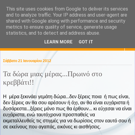
This site uses cookies from Google to deliver its services
KaPa. Me without you...tea
and to analyze traffic. Your IP address and user-agent are
shared with Google along with performance and security
without a biscuit!
metrics to ensure quality of service, generate usage
statistics, and to detect and address abuse.
LEARN MORE
GOT IT
▼
Σάββατο 21 Ιανουαρίου 2012
Τα δώρα μιας μέρας...Πρωινό στο
κρεββάτι!!
Η μέρα ξεκινάει γεμάτη δώρα...δεν ξέρεις ποια ή πως είναι,
δεν ξέρεις αν θα σου αρέσουν ή όχι, αν θα είναι ευχάριστα ή
δυσάρεστα...ξέρεις μόνο πως θα έρθουν... κι εύχεσαι να είναι
ευχάριστα, ενώ ταυτόχρονα προσπαθείς να
εκμεταλλευθείς τις στιγμές για να δωρίσεις στον εαυτό σου ή
σε εκείνους που αγαπάς, εικόνες κι αισθήσεις.