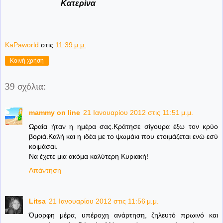
Κατερίνα
KaPaworld
στις
11:39 μ.μ.
Κοινή χρήση
39 σχόλια:
mammy on line
21 Ιανουαρίου 2012 στις 11:51 μ.μ.
Ωραία ήταν η ημέρα σας.Κράτησε σίγουρα έξω τον κρύο
βοριά.Καλή και η ιδέα με το ψωμάκι που ετοιμάζεται ενώ εσύ
κοιμάσαι.
Να έχετε μια ακόμα καλύτερη Κυριακή!
Απάντηση
Litsa
21 Ιανουαρίου 2012 στις 11:56 μ.μ.
Όμορφη μέρα, υπέροχη ανάρτηση, ζηλευτό πρωινό και