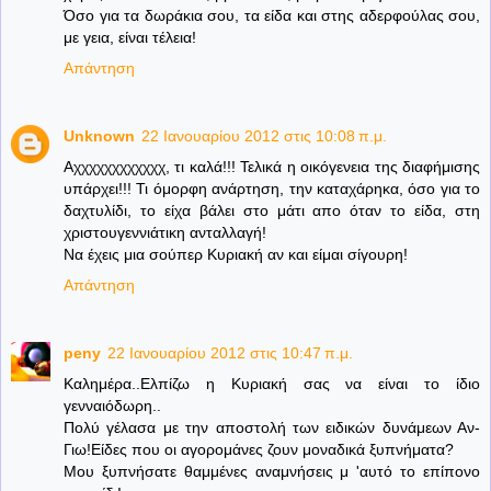
Όσο για τα δωράκια σου, τα είδα και στης αδερφούλας σου,
με γεια, είναι τέλεια!
Απάντηση
Unknown
22 Ιανουαρίου 2012 στις 10:08 π.μ.
Αχχχχχχχχχχχχ, τι καλά!!! Τελικά η οικόγενεια της διαφήμισης
υπάρχει!!! Τι όμορφη ανάρτηση, την καταχάρηκα, όσο για το
δαχτυλίδι, το είχα βάλει στο μάτι απο όταν το είδα, στη
χριστουγεννιάτικη ανταλλαγή!
Να έχεις μια σούπερ Κυριακή αν και είμαι σίγουρη!
Απάντηση
peny
22 Ιανουαρίου 2012 στις 10:47 π.μ.
Καλημέρα..Ελπίζω η Κυριακή σας να είναι το ίδιο
γενναιόδωρη..
Πολύ γέλασα με την αποστολή των ειδικών δυνάμεων Αν-
Γιω!Είδες που οι αγορομάνες ζουν μοναδικά ξυπνήματα?
Μου ξυπνήσατε θαμμένες αναμνήσεις μ 'αυτό το επίπονο