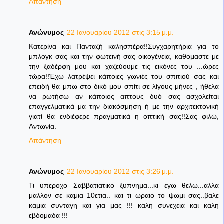
Απάντηση
Ανώνυμος
22 Ιανουαρίου 2012 στις 3:15 μ.μ.
Κατερίνα και Πανταζή καλησπέρα!!Συγχαρητήρια για το
μπλογκ σας και την φωτεινή σας οικογένεια, καθομαστε με
την ξαδέρφη μου και χαζεύουμε τις εικόνες του ...ώρες
τώρα!!Έχω λατρέψει κάποιες γωνιές του σπιτιού σας και
επειδή θα μπω στο δικό μου σπίτι σε λίγους μήνες , ήθελα
να ρωτήσω αν κάποιος απτους δυό σας ασχολείται
επαγγελματικά μα την διακόσμηση ή με την αρχιτεκτονική
γιατί θα ενδιέφερε πραγματικά η οπτική σας!!Σας φιλώ,
Αντωνία.
Απάντηση
Ανώνυμος
22 Ιανουαρίου 2012 στις 3:26 μ.μ.
Τι υπεροχο Σαββατιατικο ξυπνημα...κι εγω θελω...αλλα
μαλλον σε καμια 10ετια.. και τι ωραιο το ψωμι σας..βαλε
καμια συνταγη και για μας !!! καλη συνεχεια και καλη
εβδομαδα !!!