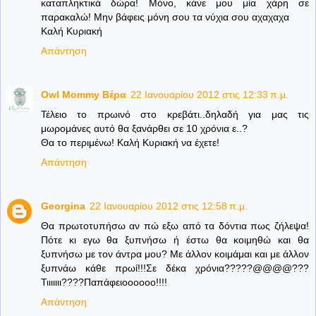
καταπληκτικά δώρα! Μόνο, κάνε μου μία χάρη σε
παρακαλώ! Μην βάφεις μόνη σου τα νύχια σου αχαχαχα
Καλή Κυριακή
Απάντηση
Owl Mommy Βέρα
22 Ιανουαρίου 2012 στις 12:33 π.μ.
Τέλειο το πρωινό στο κρεβάτι..δηλαδή για μας τις
μωρομάνες αυτό θα ξανάρθει σε 10 χρόνια ε..?
Θα το περιμένω! Καλή Κυριακή να έχετε!
Απάντηση
Georgina
22 Ιανουαρίου 2012 στις 12:58 π.μ.
Θα πρωτοτυπήσω αν πώ εξω από τα δόντια πως ζήλεψα!
Πότε κι εγω θα ξυπνήσω ή έστω θα κοιμηθώ και θα
ξυπνήσω με τον άντρα μου? Με άλλον κοιμάμαι και με άλλον
ξυπνάω κάθε πρωί!!!Σε δέκα χρόνια?????@@@@???
Τιιιιιιι????Παπάφειοοοοοο!!!!
Απάντηση