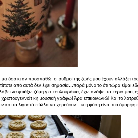
α όσο κι αν προσπαθώ οι ρυθμοί της ζωής μου έχουν αλλάξει τό
ίποτε από αυτά δεν έχει σημασία…παρά μόνο το ότι τώρα είμαι ε
λάβει να φτιάξω ζύμη για κουλουράκια, έχω ανάψει τα κεριά μου, 
ζει χριστουγεννιάτικη μουσική γράφω! Άρα επικοινωνώ! Και το λατρε
ν και τα λιγοστά φύλλα να χορεύουν…κι η φύση είναι πιο όμορφη 