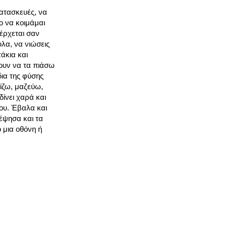
ατασκευές, να
ο να κοιμάμαι
έρχεται σαν
υλα, να νιώσεις
άκια και
νουν να τα πιάσω
δια της φύσης
ρίζω, μαζεύω,
ίνει χαρά και
μου. Έβαλα και
έψησα και τα
 μια οθόνη ή