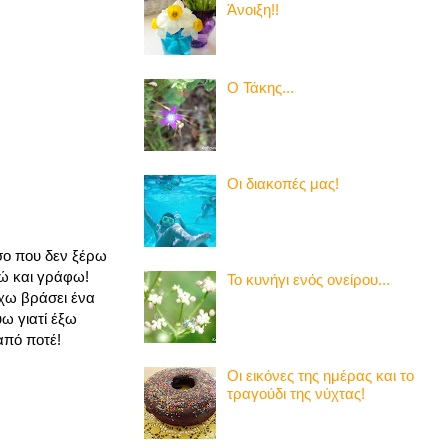
Άνοιξη!!
Ο Τάκης...
Οι διακοπές μας!
σο που δεν ξέρω
δώ και γράφω!
Το κυνήγι ενός ονείρου...
έχω βράσει ένα
ύω γιατί έξω
από ποτέ!
Οι εικόνες της ημέρας και το
τραγούδι της νύχτας!