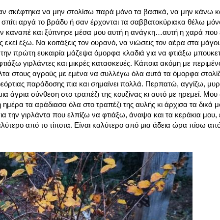
αν σκέφτηκα να μην στολίσω παρά μόνο τα βασικά, να μην κάνω κ
 σπίτι αργά το βράδυ ή σαν έρχονται τα σαββατοκύριακα θέλω μόν
τον καναπέ και ξύπνησε μέσα μου αυτή η ανάγκη…αυτή η χαρά που 
ς εκεί έξω. Να κοιτάξεις τον ουρανό, να νιώσεις τον αέρα στα μάγο
με την πρώτη ευκαιρία μάζεψα όμορφα κλαδιά για να φτιάξω μπουκετ
φτιάξω γιρλάντες και μικρές κατασκευές. Κάποια ακόμη με περιμέ
όλτα στους αγρούς με εμένα να συλλέγω όλα αυτά τα όμορφα στολί
ροεόρτιας παράδοσης πια και σημαίνει πολλά. Περπατώ, αγγίζω, μυ
 άγρια σύνθεση στο τραπέζι της κουζίνας κι αυτό με ηρεμεί. Μου δ
η ημέρα τα αράδιασα όλα στο τραπέζι της αυλής κι άρχισα τα δικά 
α την γιρλάντα που ελπίζω να φτιάξω, άναψα και τα κεράκια μου, 
λύτερο από το τίποτα. Είναι καλύτερο από μια άδεια ώρα πίσω από