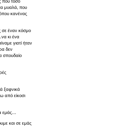
ς που τόσο
τα μυαλά, που
 όπου κανένας
ς σε έναν κόσμο
…να κι ένα
ίναμε γιατί ήταν
ρα δεν
τα σπουδαίο
ρές
ρά ξαφνικά
ω από είκοσι
ια εμάς…
ουμε και σε εμάς