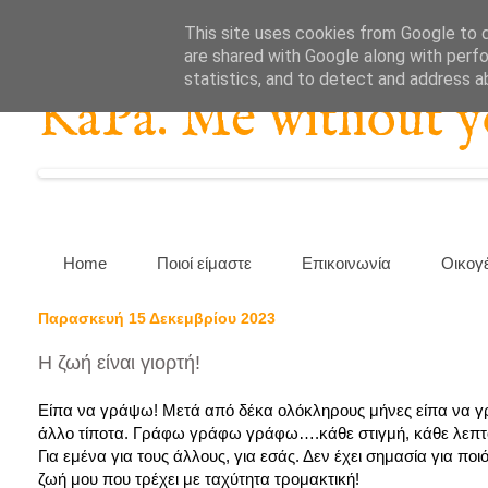
This site uses cookies from Google to de
are shared with Google along with perfo
statistics, and to detect and address a
KaPa. Me without you
Home
Ποιοί είμαστε
Επικοινωνία
Οικογ
Παρασκευή 15 Δεκεμβρίου 2023
Η ζωή είναι γιορτή!
Είπα να γράψω! Μετά από δέκα ολόκληρους μήνες είπα να 
άλλο τίποτα. Γράφω γράφω γράφω….κάθε στιγμή, κάθε λεπτό
Για εμένα για τους άλλους, για εσάς. Δεν έχει σημασία για 
ζωή μου που τρέχει με ταχύτητα τρομακτική!