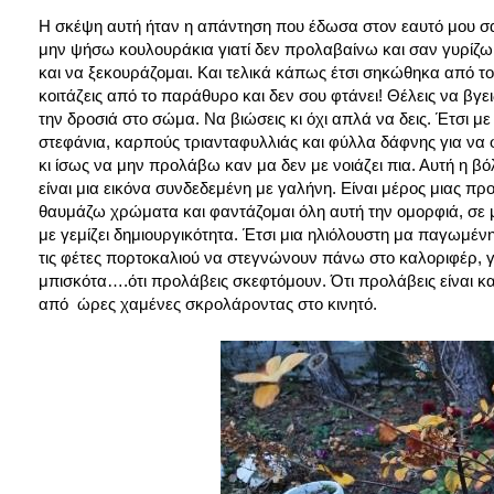
Η σκέψη αυτή ήταν η απάντηση που έδωσα στον εαυτό μου σ
μην ψήσω κουλουράκια γιατί δεν προλαβαίνω και σαν γυρίζω
και να ξεκουράζομαι. Και τελικά κάπως έτσι σηκώθηκα από 
κοιτάζεις από το παράθυρο και δεν σου φτάνει! Θέλεις να βγει
την δροσιά στο σώμα. Να βιώσεις κι όχι απλά να δεις. Έτσι 
στεφάνια, καρπούς τριανταφυλλιάς και φύλλα δάφνης για να 
κι ίσως να μην προλάβω καν μα δεν με νοιάζει πια. Αυτή η β
είναι μια εικόνα συνδεδεμένη με γαλήνη. Είναι μέρος μιας π
θαυμάζω χρώματα και φαντάζομαι όλη αυτή την ομορφιά, σε μια
με γεμίζει δημιουργικότητα. Έτσι μια ηλιόλουστη μα παγωμέν
τις φέτες πορτοκαλιού να στεγνώνουν πάνω στο καλοριφέρ, γι
μπισκότα….ότι προλάβεις σκεφτόμουν. Ότι προλάβεις είναι κα
από ώρες χαμένες σκρολάροντας στο κινητό.