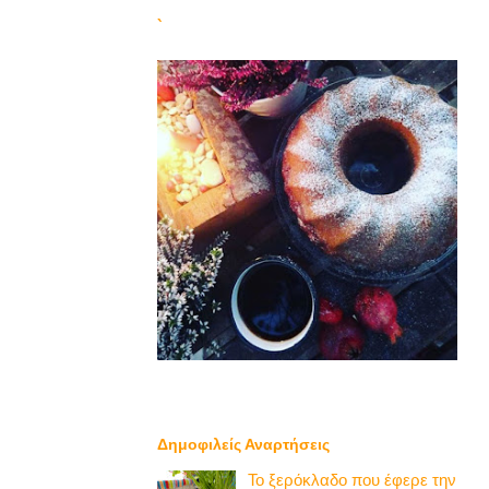
`
Δημοφιλείς Αναρτήσεις
Το ξερόκλαδο που έφερε την