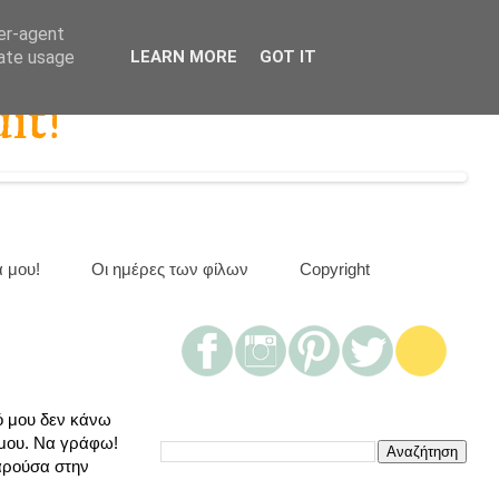
ser-agent
rate usage
LEARN MORE
GOT IT
it!
α μου!
Οι ημέρες των φίλων
Copyright
ό μου δεν κάνω
 μου. Να γράφω!
παρούσα στην