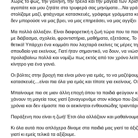
Χωρίς το φως, την γαλήνη, την τρέλα και την μαγεία των Χρισ
αγαπάτε και μου ζητάτε στα τρυφερά σας μηνύματα…Να γράψ
στολίζαμε μαζί, φτιάχναμε κατασκευές, γράφαμε γράμματα κα
δεν μπορούσε να μας βρει, να μας επηρεάσει, να μας αγγίξει
Μα πολλά άλλαξαν. Είναι διαφορετική η ζωή τώρα που τα παιδι
με διάβασμα, σχολείο, φροντιστήρια, μαθήματα, εξετάσεις. Το
θετικό! Υπάρχει ένα κομμάτι που λαχταρά εκείνες τις μέρες
σπουδαίο για εκείνους. Γιατί ήταν σημαντικό, να δουν, να νι
προλαβαίνω πολλά και νομίζω πως εκτός από τον χρόνο λείπει 
κίνητρο για ένα γονιό.
Οι βόλτες στην βροχή πια είναι μόνο για εμάς, το να μαζέψο
κατασκευές…είναι πια όλα για εμάς και τίποτε για εκείνους. 
Μπαίνουμε πια σε μιαν άλλη εποχή όπου τα παιδιά φεύγουν κ
χάνουν τη μαγεία τους γιατί ξαναγυρνάμε στον κόσμο που ζο
χρόνια και δεν είμαστε πια οι αεικίνητοι ενθουσιώδης τριαντάρ
Παράξενη που είναι η ζωή! Έτσι όλα αλλάζουν και μαθαίνουμ
Κι όλα αυτά που απλόχερα δίναμε στα παιδιά μας γιατί τα άξιζ
γιατί κι εμείς τελικά τα αξίζουμε.