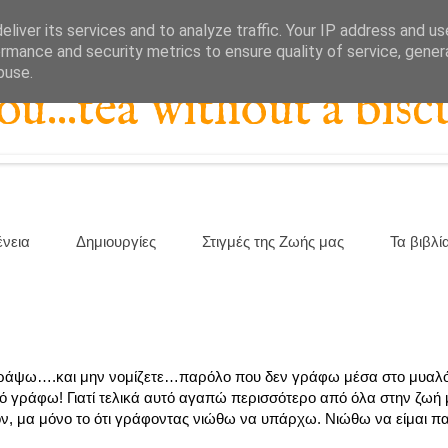
liver its services and to analyze traffic. Your IP address and u
rmance and security metrics to ensure quality of service, gene
buse.
...tea without a biscu
ένεια
Δημιουργίες
Στιγμές της Ζωής μας
Τα βιβλί
γράψω….και μην νομίζετε…παρόλο που δεν γράφω μέσα στο μυαλ
 γράφω! Γιατί τελικά αυτό αγαπώ περισσότερο από όλα στην ζωή
ποιόν, μα μόνο το ότι γράφοντας νιώθω να υπάρχω. Νιώθω να είμαι 