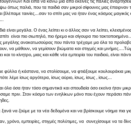
τουγέννων! Και είπα να κάνω μια από εκείνες τις παλιές αναρτήσει
ω όπως παλιά, που τα παιδιά σαν μικροί σίφουνες μας έπαιρναν 
ι βλέπαμε ταινίες…σαν το σπίτι μας να ήταν ένας κόσμος μαγικός
 …
ά είναι μεγάλα. Ο ένας λείπει κι ο άλλος σαν να λείπει, κλεισμένο
 σπίτι είναι πιο σιωπηλό, πιο ήρεμο και σίγουρα πιο τακτοποιημένο
 της μεγάλης ανακατωσούρας που πάντα τρέχαμε μα όλα τα προλαβα
ώσουν, να μάθουν, να γεμίσουν βιώματα και στιγμές και μνήμες….Τώ
και το κίνητρο, μιας και κάθε νέα εμπειρία του παιδιού, είναι πάν
υμε φύλλα ή κάστανα, να στολίσουμε, να φτιάξουμε κουλουράκια μικ
Οπότε λέμε ίσως αργότερα, ίσως αύριο, ίσως, ίσως , ίσως…
αι όλα όσα ήταν τόσο σημαντικά και σπουδαία όσο εκείνα ήταν μικ
ύσαμε πριν. Στον κόσμο των ενηλίκων μόνο που έχουν περάσει πάν
ηδες.
ε ξανά να ζούμε με τα νέα δεδομένα και να βρίσκουμε νόημα πια γ
αν, χρόνο, εμπειρίες, στιγμές πολύτιμες, να συνεχίσουμε να τα δίν