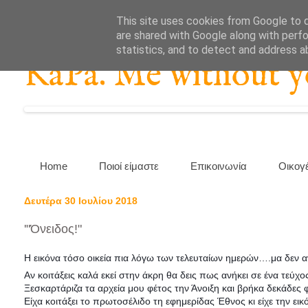
This site uses cookies from Google to de
are shared with Google along with perfo
statistics, and to detect and address a
KaPa. Me without you
Home
Ποιοί είμαστε
Επικοινωνία
Οικογ
Δευτέρα 30 Ιουλίου 2018
'"Όνειδος!"
Η εικόνα τόσο οικεία πια λόγω των τελευταίων ημερών….μα δεν α
Αν κοιτάξεις καλά εκεί στην άκρη θα δεις πως ανήκει σε ένα τεύ
Ξεσκαρτάριζα τα αρχεία μου φέτος την Άνοιξη και βρήκα δεκάδες 
Είχα κοιτάξει το πρωτοσέλιδο τη εφημερίδας Έθνος κι είχε την ει