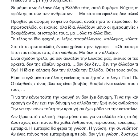
Η εικονα της με είχε στοιχειώσει.
Θυμάμαι πως έκλαιγε όλη η Ελλάδα τότε, αυτό θυμάμαι. Νύχτες α
εφιάλτης αυτών των ανθρώπων…. Μα κάποιοι εφιάλτες δεν τελειώ
Προχθές με αφορμή το φετινό δράμα, αναζήτησα το περιοδικό. Το 
πρωτοσέλιδο, οι εικόνες, όλα ίδια. Αλλάζουν μόνο οι ημερομηνίε
δοκιμάζονται, οι ιστορίες τους, μα…όλα τα άλλα ίδια.
Το τέλος το ίδιο φριχτό, οι λέξεις απαράλλαχτες, «πόλεμος, κόλα
Στο τότε πρωτοσέλιδο, έντεκα χρόνια πριν, έγραφε … «Οι τέσσερ
Έτσι πιστεύαμε τότε, έτσι νιώθαμε. Μα δεν την άλλαξαν.
Είναι σχεδόν τρελό, μα δεν άλλαξαν την Ελλάδα μας, εκείνες οι 
αρκετά, δεν της έδειξαν αρκετά, …δεν δεν δεν…δεν την άλλαξαν τη
Όχι! Η ίδια η κόλαση δεν την άλλαξε την Ελλάδα. Ούτε τους αν
Είμαι κι εγώ μέσα σε όλους εκείνους που ζητούν το λόγο. Γιατί. Π
Ο αληθινός πόνος βλέπεις είναι βουβός. Βουβοί είναι εκείνοι που
τους …
Τι να την κάνω τούτη την κραυγή αν δεν έχει δύναμη. Τι να την κ
κραυγή αν δεν έχει την δύναμη να αλλάξει την ζωή ενός ανθρώπου
Την να την κάνω τούτη την κραυγή αν έχω μάθει να την καταπίν
Δεν ξέρω από πολιτική. Ξέρω μόνο πως για να αλλάξει κάτι, οτιδ
Δυστυχώς κάτι πάντα θα χαθεί. Άνθρωποι, περιουσίες, ευκαιρίες…
εμπειρία. Η εμπειρία θα φέρει τη γνώση. Η γνώση, την συνειδητο
Αν ένας πόνος που εμπεριέχει εμπειρία, δεν γίνει γνώση, δυστυχώ