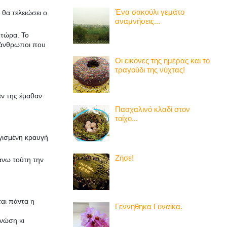
Ένα σακούλι γεμάτο
θα τελειώσει ο
αναμνήσεις...
 τώρα. Το
ί άνθρωποι που
Οι εικόνες της ημέρας και το
τραγούδι της νύχτας!
εν της έμαθαν
Πασχαλινό κλαδί στον
τοίχο...
ργισμένη κραυγή
Ζήσε!
κάνω τούτη την
ται πάντα η
Γεννήθηκα Γυναίκα.
γνώση κι