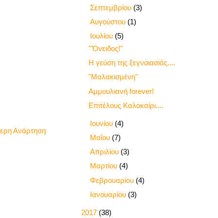
►
Σεπτεμβρίου
(3)
►
Αυγούστου
(1)
▼
Ιουλίου
(5)
'"Όνειδος!"
Η γεύση της ξεγνοιασιάς....
"Μαλακισμένη"
Αμμουλιανή forever!
Επιτέλους Καλοκαίρι....
►
Ιουνίου
(4)
τερη Ανάρτηση
►
Μαΐου
(7)
►
Απριλίου
(3)
►
Μαρτίου
(4)
►
Φεβρουαρίου
(4)
►
Ιανουαρίου
(3)
►
2017
(38)