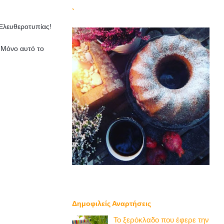
`
 Ελευθεροτυπίας!
…Μόνο αυτό το
Δημοφιλείς Αναρτήσεις
Το ξερόκλαδο που έφερε την