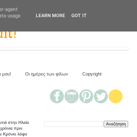
ser-agent
rate usage
LEARN MORE
GOT IT
it!
α μου!
Οι ημέρες των φίλων
Copyright
τιά στην Ηλεία.
χρόνια πριν.
ον Κρόνιο λόφο