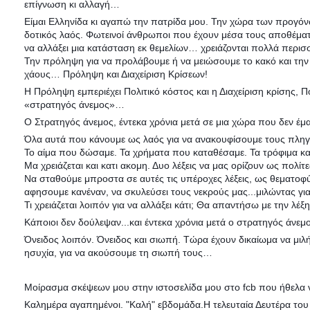
επίγνωση κι αλλαγή…
Είμαι Ελληνίδα κι αγαπώ την πατρίδα μου. Την χώρα των προγό
δοτικός λαός. Φωτεινοί άνθρωποι που έχουν μέσα τους αποθέματα
να αλλάξει μια κατάσταση εκ θεμελίων… χρειάζονται πολλά περισ
Την πρόληψη για να προλάβουμε ή να μειώσουμε το κακό και την 
χάους… Πρόληψη και Διαχείριση Κρίσεων!
Η Πρόληψη εμπεριέχει Πολιτικό κόστος και η Διαχείριση κρίσης, Π
«στρατηγός άνεμος»…
Ο Στρατηγός άνεμος, έντεκα χρόνια μετά σε μια χώρα που δεν έμα
Όλα αυτά που κάνουμε ως λαός για να ανακουφίσουμε τους πλη
Το αίμα που δώσαμε. Τα χρήματα που καταθέσαμε. Τα τρόφιμα και
Μα χρειάζεται και κατι ακομη. Δυο λέξεις να μας ορίζουν ως πολ
Να σταθούμε μπροστα σε αυτές τις υπέροχες λέξεις, ως θεματοφύλ
αφησουμε κανέναν, να σκυλεύσει τους νεκρούς μας...μιλώντας για 
Τι χρειάζεται λοιπόν για να αλλάξει κάτι; Θα απαντήσω με την λέ
Κάποιοι δεν δούλεψαν...και έντεκα χρόνια μετά ο στρατηγός άνεμο
Όνειδος λοιπόν. Όνειδος και σιωπή. Τώρα έχουν δικαίωμα να μιλ
ησυχία, για να ακούσουμε τη σιωπή τους…
Μοίρασμα σκέψεων μου στην ιστοσελίδα μου στο fcb που ήθελα ν
Καλημέρα αγαπημένοι. "Καλή" εβδομάδα.Η τελευταία Δευτέρα του