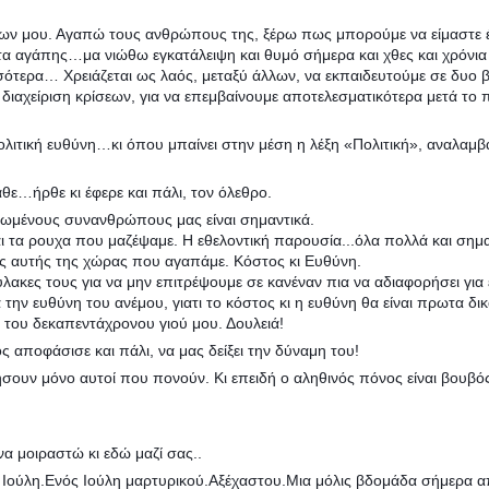
νων μου. Αγαπώ τους ανθρώπους της, ξέρω πως μπορούμε να είμαστε 
 αγάπης…μα νιώθω εγκατάλειψη και θυμό σήμερα και χθες και χρόνια τ
σότερα… Χρειάζεται ως λαός, μεταξύ άλλων, να εκπαιδευτούμε σε δυο β
διαχείριση κρίσεων, για να επεμβαίνουμε αποτελεσματικότερα μετά το 
ολιτική ευθύνη…κι όπου μπαίνει στην μέση η λέξη «Πολιτική», αναλαμβά
θε…ήρθε κι έφερε και πάλι, τον όλεθρο.
γωμένους συνανθρώπους μας είναι σημαντικά.
 τα ρουχα που μαζέψαμε. Η εθελοντική παρουσία...όλα πολλά και σημα
ίτες αυτής της χώρας που αγαπάμε. Κόστος κι Ευθύνη.
ακες τους για να μην επιτρέψουμε σε κανέναν πια να αδιαφορήσει για 
την ευθύνη του ανέμου, γιατι το κόστος κι η ευθύνη θα είναι πρωτα δικ
ξη του δεκαπεντάχρονου γιού μου. Δουλειά!
ς αποφάσισε και πάλι, να μας δείξει την δύναμη του!
ήσουν μόνο αυτοί που πονούν. Κι επειδή ο αληθινός πόνος είναι βουβ
α μοιραστώ κι εδώ μαζί σας..
 Ιούλη.Ενός Ιούλη μαρτυρικού.Αξέχαστου.Μια μόλις βδομάδα σήμερα απ