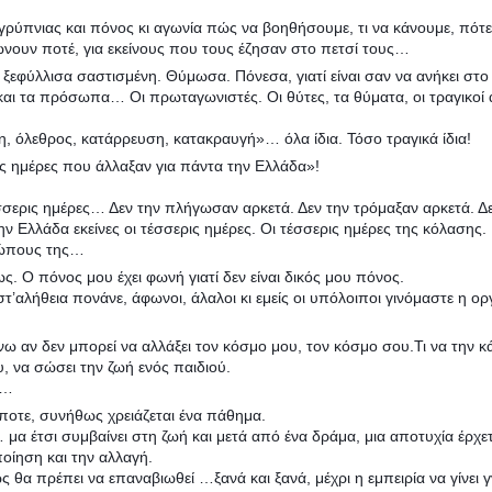
γρύπνιας και πόνος κι αγωνία πώς να βοηθήσουμε, τι να κάνουμε, πότε 
νουν ποτέ, για εκείνους που τους έζησαν στο πετσί τους…
ξεφύλλισα σαστισμένη. Θύμωσα. Πόνεσα, γιατί είναι σαν να ανήκει στο
ς και τα πρόσωπα… Οι πρωταγωνιστές. Οι θύτες, τα θύματα, οι τραγικο
ση, όλεθρος, κατάρρευση, κατακραυγή»… όλα ίδια. Τόσο τραγικά ίδια!
ις ημέρες που άλλαξαν για πάντα την Ελλάδα»!
τέσσερις ημέρες… Δεν την πλήγωσαν αρκετά. Δεν την τρόμαξαν αρκετά. Δ
ν Ελλάδα εκείνες οι τέσσερις ημέρες. Οι τέσσερις ημέρες της κόλασης.
θρώπους της…
ως. Ο πόνος μου έχει φωνή γιατί δεν είναι δικός μου πόνος.
 στ’αλήθεια πονάνε, άφωνοι, άλαλοι κι εμείς οι υπόλοιποι γινόμαστε η ο
άνω αν δεν μπορεί να αλλάξει τον κόσμο μου, τον κόσμο σου.Τι να την 
, να σώσει την ζωή ενός παιδιού.
ω…
ήποτε, συνήθως χρειάζεται ένα πάθημα.
 μα έτσι συμβαίνει στη ζωή και μετά από ένα δράμα, μια αποτυχία έρχε
ποίηση και την αλλαγή.
ς θα πρέπει να επαναβιωθεί …ξανά και ξανά, μέχρι η εμπειρία να γίνει 