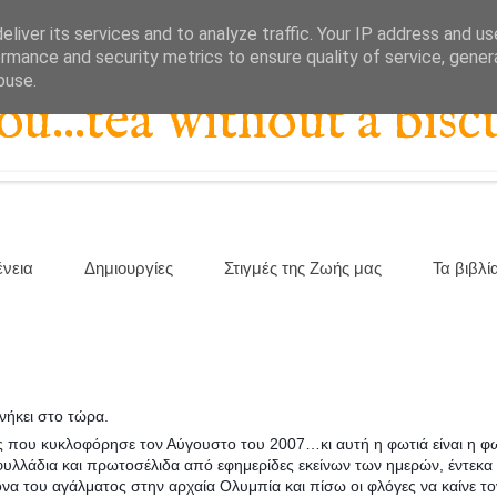
liver its services and to analyze traffic. Your IP address and u
rmance and security metrics to ensure quality of service, gene
buse.
...tea without a biscu
ένεια
Δημιουργίες
Στιγμές της Ζωής μας
Τα βιβλί
νήκει στο τώρα.
χος που κυκλοφόρησε τον Αύγουστο του 2007…κι αυτή η φωτιά είναι η φω
φυλλάδια και πρωτοσέλιδα από εφημερίδες εκείνων των ημερών, έντεκα 
κόνα του αγάλματος στην αρχαία Ολυμπία και πίσω οι φλόγες να καίνε τ