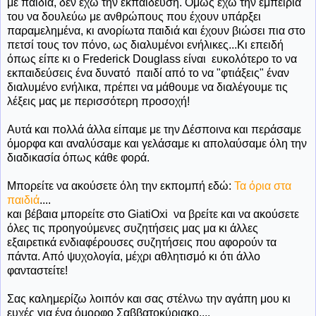
με παιδιά, δεν έχω την εκπαίδευση. Όμως έχω την εμπειρία
του να δουλεύω με ανθρώπους που έχουν υπάρξει
παραμελημένα, κι ανορίωτα παιδιά και έχουν βιώσει πια στο
πετσί τους τον πόνο, ως διαλυμένοι ενήλικες...Κι επειδή
όπως είπε κι ο Frederick Douglass είναι ευκολότερο το να
εκπαιδεύσεις ένα δυνατό παιδί από το να "φτιάξεις" έναν
διαλυμένο ενήλικα, πρέπει να μάθουμε να διαλέγουμε τις
λέξεις μας με περισσότερη προσοχή!
Αυτά και πολλά άλλα είπαμε με την Δέσποινα και περάσαμε
όμορφα και αναλύσαμε και γελάσαμε κι απολαύσαμε όλη την
διαδικασία όπως κάθε φορά.
Μπορείτε να ακούσετε όλη την εκπομπή εδώ:
Τα όρια στα
παιδιά
....
και βέβαια μπορείτε στο GiatiOxi να βρείτε και να ακούσετε
όλες τις προηγούμενες συζητήσεις μας μα κι άλλες
εξαιρετικά ενδιαφέρουσες συζητήσεις που αφορούν τα
πάντα. Από ψυχολογία, μέχρι αθλητισμό κι ότι άλλο
φανταστείτε!
Σας καλημερίζω λοιπόν και σας στέλνω την αγάπη μου κι
ευχές για ένα όμορφο Σαββατοκύριακο....