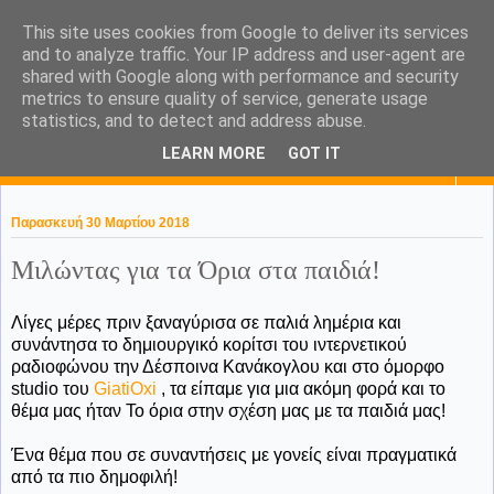
This site uses cookies from Google to deliver its services
KaPa. Me without you...tea
and to analyze traffic. Your IP address and user-agent are
shared with Google along with performance and security
without a biscuit!
metrics to ensure quality of service, generate usage
statistics, and to detect and address abuse.
LEARN MORE
GOT IT
▼
Παρασκευή 30 Μαρτίου 2018
Μιλώντας για τα Όρια στα παιδιά!
Λίγες μέρες πριν ξαναγύρισα σε παλιά λημέρια και
συνάντησα το δημιουργικό κορίτσι του ιντερνετικού
ραδιοφώνου την Δέσποινα Κανάκογλου και στο όμορφο
studio του
GiatiOxi
, τα είπαμε για μια ακόμη φορά και το
θέμα μας ήταν Το όρια στην σχέση μας με τα παιδιά μας!
Ένα θέμα που σε συναντήσεις με γονείς είναι πραγματικά
από τα πιο δημοφιλή!