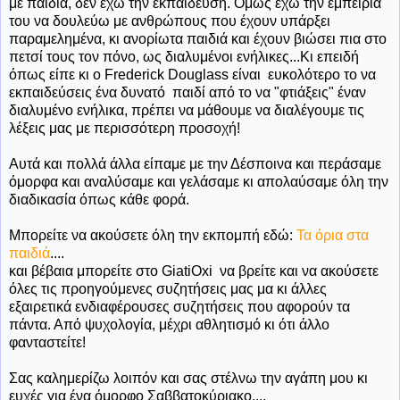
με παιδιά, δεν έχω την εκπαίδευση. Όμως έχω την εμπειρία
του να δουλεύω με ανθρώπους που έχουν υπάρξει
παραμελημένα, κι ανορίωτα παιδιά και έχουν βιώσει πια στο
πετσί τους τον πόνο, ως διαλυμένοι ενήλικες...Κι επειδή
όπως είπε κι ο Frederick Douglass είναι ευκολότερο το να
εκπαιδεύσεις ένα δυνατό παιδί από το να "φτιάξεις" έναν
διαλυμένο ενήλικα, πρέπει να μάθουμε να διαλέγουμε τις
λέξεις μας με περισσότερη προσοχή!
Αυτά και πολλά άλλα είπαμε με την Δέσποινα και περάσαμε
όμορφα και αναλύσαμε και γελάσαμε κι απολαύσαμε όλη την
διαδικασία όπως κάθε φορά.
Μπορείτε να ακούσετε όλη την εκπομπή εδώ:
Τα όρια στα
παιδιά
....
και βέβαια μπορείτε στο GiatiOxi να βρείτε και να ακούσετε
όλες τις προηγούμενες συζητήσεις μας μα κι άλλες
εξαιρετικά ενδιαφέρουσες συζητήσεις που αφορούν τα
πάντα. Από ψυχολογία, μέχρι αθλητισμό κι ότι άλλο
φανταστείτε!
Σας καλημερίζω λοιπόν και σας στέλνω την αγάπη μου κι
ευχές για ένα όμορφο Σαββατοκύριακο....