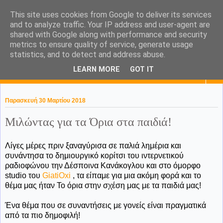
This site uses cookies from Google to deliver its services
KaPa. Me without you...tea
and to analyze traffic. Your IP address and user-agent are
shared with Google along with performance and security
without a biscuit!
metrics to ensure quality of service, generate usage
statistics, and to detect and address abuse.
LEARN MORE
GOT IT
▼
Παρασκευή 30 Μαρτίου 2018
Μιλώντας για τα Όρια στα παιδιά!
Λίγες μέρες πριν ξαναγύρισα σε παλιά λημέρια και
συνάντησα το δημιουργικό κορίτσι του ιντερνετικού
ραδιοφώνου την Δέσποινα Κανάκογλου και στο όμορφο
studio του
GiatiOxi
, τα είπαμε για μια ακόμη φορά και το
θέμα μας ήταν Το όρια στην σχέση μας με τα παιδιά μας!
Ένα θέμα που σε συναντήσεις με γονείς είναι πραγματικά
από τα πιο δημοφιλή!