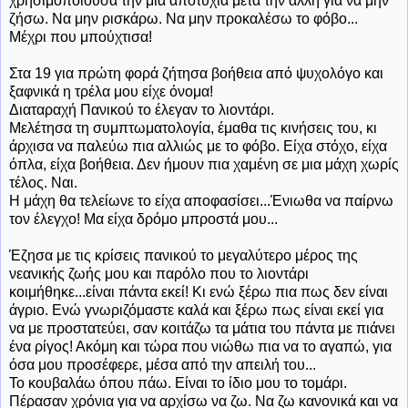
χρησιμοποιούσα την μια αποτυχία μετά την άλλη για να μην
ζήσω. Να μην ρισκάρω. Να μην προκαλέσω το φόβο...
Μέχρι που μπούχτισα!
Στα 19 για πρώτη φορά ζήτησα βοήθεια από ψυχολόγο και
ξαφνικά η τρέλα μου είχε όνομα!
Διαταραχή Πανικού το έλεγαν το λιοντάρι.
Μελέτησα τη συμπτωματολογία, έμαθα τις κινήσεις του, κι
άρχισα να παλεύω πια αλλιώς με το φόβο. Είχα στόχο, είχα
όπλα, είχα βοήθεια. Δεν ήμουν πια χαμένη σε μια μάχη χωρίς
τέλος. Ναι.
Η μάχη θα τελείωνε το είχα αποφασίσει...Ένιωθα να παίρνω
τον έλεγχο! Μα είχα δρόμο μπροστά μου...
Έζησα με τις κρίσεις πανικού το μεγαλύτερο μέρος της
νεανικής ζωής μου και παρόλο που το λιοντάρι
κοιμήθηκε...είναι πάντα εκεί! Κι ενώ ξέρω πια πως δεν είναι
άγριο. Ενώ γνωριζόμαστε καλά και ξέρω πως είναι εκεί για
να με προστατεύει, σαν κοιτάζω τα μάτια του πάντα με πιάνει
ένα ρίγος! Ακόμη και τώρα που νιώθω πια να το αγαπώ, για
όσα μου προσέφερε, μέσα από την απειλή του...
Το κουβαλάω όπου πάω. Είναι το ίδιο μου το τομάρι.
Πέρασαν χρόνια για να αρχίσω να ζω. Να ζω κανονικά και να