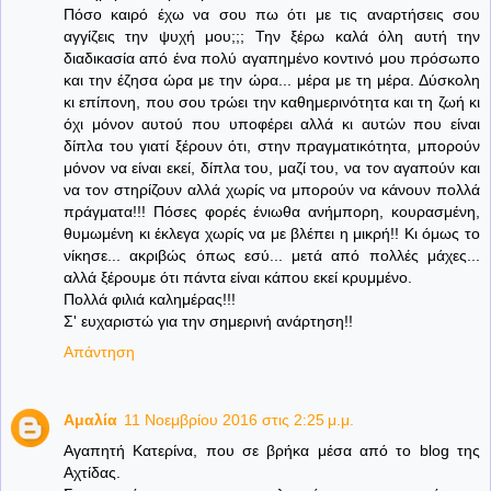
Πόσο καιρό έχω να σου πω ότι με τις αναρτήσεις σου
αγγίζεις την ψυχή μου;;; Την ξέρω καλά όλη αυτή την
διαδικασία από ένα πολύ αγαπημένο κοντινό μου πρόσωπο
και την έζησα ώρα με την ώρα... μέρα με τη μέρα. Δύσκολη
κι επίπονη, που σου τρώει την καθημερινότητα και τη ζωή κι
όχι μόνον αυτού που υποφέρει αλλά κι αυτών που είναι
δίπλα του γιατί ξέρουν ότι, στην πραγματικότητα, μπορούν
μόνον να είναι εκεί, δίπλα του, μαζί του, να τον αγαπούν και
να τον στηρίζουν αλλά χωρίς να μπορούν να κάνουν πολλά
πράγματα!!! Πόσες φορές ένιωθα ανήμπορη, κουρασμένη,
θυμωμένη κι έκλεγα χωρίς να με βλέπει η μικρή!! Κι όμως το
νίκησε... ακριβώς όπως εσύ... μετά από πολλές μάχες...
αλλά ξέρουμε ότι πάντα είναι κάπου εκεί κρυμμένο.
Πολλά φιλιά καλημέρας!!!
Σ' ευχαριστώ για την σημερινή ανάρτηση!!
Απάντηση
Αμαλία
11 Νοεμβρίου 2016 στις 2:25 μ.μ.
Αγαπητή Κατερίνα, που σε βρήκα μέσα από το blog της
Αχτίδας.