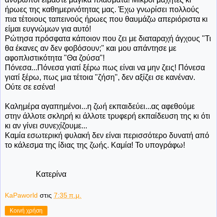
ήρωες της καθημερινότητας μας. Έχω γνωρίσει πολλούς
πια τέτοιους ταπεινούς ήρωες που θαυμάζω απεριόριστα κι
είμαι ευγνώμων για αυτό!
Ρώτησα πρόσφατα κάποιον που ζει με διαταραχή άγχους "Τι
θα έκανες αν δεν φοβόσουν;" και μου απάντησε με
αφοπλιστικότητα "Θα ζούσα"!
Πόνεσα...Πόνεσα γιατί ξέρω πως είναι να μην ζεις! Πόνεσα
γιατί ξέρω, πως μια τέτοια "ζήση", δεν αξίζει σε κανέναν.
Ούτε σε εσένα!
Καλημέρα αγαπημένοι...η ζωή εκπαιδεύει...ας αφεθούμε
στην άλλοτε σκληρή κι άλλοτε τρυφερή εκπαίδευση της κι ότι
κι αν γίνει συνεχίζουμε...
Καμία εσωτερική φυλακή δεν είναι περισσότερο δυνατή από
το κάλεσμα της ίδιας της ζωής. Καμία! Το υπογράφω!
Κατερίνα
KaPaworld
στις
7:35 π.μ.
Κοινή χρήση