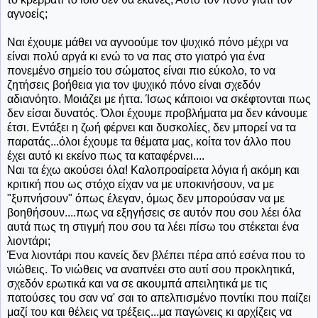
αγνοείς;
Ναι έχουμε μάθει να αγνοούμε τον ψυχικό πόνο μέχρι να
είναι πολύ αργά κι ενώ το να πας στο γιατρό για ένα
πονεμένο σημείο του σώματος είναι πιο εύκολο, το να
ζητήσεις βοήθεια για τον ψυχικό πόνο είναι σχεδόν
αδιανόητο. Μοιάζει με ήττα. Ίσως κάποιοι να σκέφτονται πως
δεν είσαι δυνατός. Όλοι έχουμε προβλήματα μα δεν κάνουμε
έτσι. Εντάξει η ζωή φέρνει και δυσκολίες, δεν μπορεί να τα
παρατάς...όλοι έχουμε τα θέματα μας, κοίτα τον άλλο που
έχει αυτό κι εκείνο πως τα καταφέρνει....
Ναι τα έχω ακούσει όλα! Καλοπροαίρετα λόγια ή ακόμη και
κριτική που ως στόχο είχαν να με υποκινήσουν, να με
"ξυπνήσουν" όπως έλεγαν, όμως δεν μπορούσαν να με
βοηθήσουν....πως να εξηγήσεις σε αυτόν που σου λέει όλα
αυτά πως τη στιγμή που σου τα λέει πίσω του στέκεται ένα
λιοντάρι;
Ένα λιοντάρι που κανείς δεν βλέπει πέρα από εσένα που το
νιώθεις. Το νιώθεις να αναπνέει στο αυτί σου προκλητικά,
σχεδόν ερωτικά και να σε ακουμπά απειλητικά με τις
πατούσες του σαν να' σαι το απελπισμένο ποντίκι που παίζει
μαζί του και θέλεις να τρέξεις...μα παγώνεις κι αρχίζεις να