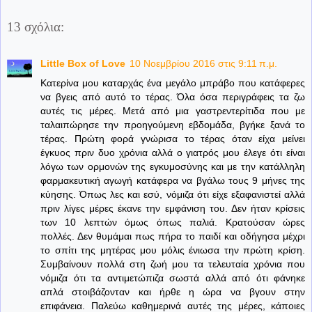
13 σχόλια:
Little Box of Love
10 Νοεμβρίου 2016 στις 9:11 π.μ.
Κατερίνα μου καταρχάς ένα μεγάλο μπράβο που κατάφερες
να βγεις από αυτό το τέρας. Όλα όσα περιγράφεις τα ζω
αυτές τις μέρες. Μετά από μια γαστρεντερίτιδα που με
ταλαιπώρησε την προηγούμενη εβδομάδα, βγήκε ξανά το
τέρας. Πρώτη φορά γνώρισα το τέρας όταν είχα μείνει
έγκυος πριν δυο χρόνια αλλά ο γιατρός μου έλεγε ότι είναι
λόγω των ορμονών της εγκυμοσύνης και με την κατάλληλη
φαρμακευτική αγωγή κατάφερα να βγάλω τους 9 μήνες της
κύησης. Όπως λες και εσύ, νόμιζα ότι είχε εξαφανιστεί αλλά
πριν λίγες μέρες έκανε την εμφάνιση του. Δεν ήταν κρίσεις
των 10 λεπτών όμως όπως παλιά. Κρατούσαν ώρες
πολλές. Δεν θυμάμαι πως πήρα το παιδί και οδήγησα μέχρι
το σπίτι της μητέρας μου μόλις ένιωσα την πρώτη κρίση.
Συμβαίνουν πολλά στη ζωή μου τα τελευταία χρόνια που
νόμιζα ότι τα αντιμετώπιζα σωστά αλλά από ότι φάνηκε
απλά στοιβάζονταν και ήρθε η ώρα να βγουν στην
επιφάνεια. Παλεύω καθημερινά αυτές της μέρες, κάποιες