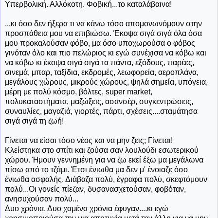
Υπερβολική. Αλλόκοτη. Φοβική...το καταλάβαινα!
...κι όσο δεν ήξερα τι να κάνω τόσο απομονωνόμουν στην
προσπάθεια μου να επιβιώσω. Έκοψα σιγά σιγά όλα όσα
μου προκαλούσαν φόβο, μα όσο υποχωρούσα ο φόβος
γινόταν όλο και πιο πελώριος κι εγώ συνέχισα να κόβω και
να κόβω κι έκοψα σιγά σιγά τα πάντα, εξόδους, παρέες,
σινεμά, μπαρ, ταξίδια, εκδρομές, λεωφορεία, αεροπλάνα,
μεγάλους χώρους, μικρούς χώρους, ψηλά σημεία, υπόγεια,
μέρη με πολύ κόσμο, βόλτες, super market,
πολυκαταστήματα, μαζώξεις, ασανσέρ, συγκεντρώσεις,
συναυλίες, μαγαζιά, γιορτές, πάρτι, σχέσεις....σταμάτησα
σιγά σιγά τη ζωή!
Γίνεται να είσαι τόσο νέος και να μην ζεις; Γίνεται!
Κλείστηκα στο σπίτι και ζούσα σαν λουλούδι εσωτερικού
χώρου. Ήμουν γεννημένη για να ζω εκεί έξω μα μεγάλωνα
πίσω από το τζάμι. Έτσι ένιωθα μα δεν μ' ένοιαζε όσο
ένιωθα ασφαλής. Διάβαζα πολύ, έγραφα πολύ, σκεφτόμουν
πολύ...Οι γονείς πίεζαν, δυσανασχετούσαν, φοβόταν,
ανησυχούσαν πολύ...
Δυο χρόνια. Δυο χαμένα χρόνια έφυγαν....κι εγώ