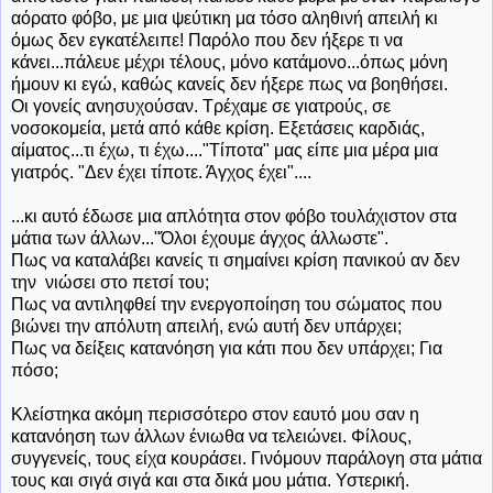
αόρατο φόβο, με μια ψεύτικη μα τόσο αληθινή απειλή κι
όμως δεν εγκατέλειπε! Παρόλο που δεν ήξερε τι να
κάνει...πάλευε μέχρι τέλους, μόνο κατάμονο...όπως μόνη
ήμουν κι εγώ, καθώς κανείς δεν ήξερε πως να βοηθήσει.
Οι γονείς ανησυχούσαν. Τρέχαμε σε γιατρούς, σε
νοσοκομεία, μετά από κάθε κρίση. Εξετάσεις καρδιάς,
αίματος...τι έχω, τι έχω...."Τίποτα" μας είπε μια μέρα μια
γιατρός. "Δεν έχει τίποτε. Άγχος έχει"....
...κι αυτό έδωσε μια απλότητα στον φόβο τουλάχιστον στα
μάτια των άλλων..."Όλοι έχουμε άγχος άλλωστε".
Πως να καταλάβει κανείς τι σημαίνει κρίση πανικού αν δεν
την νιώσει στο πετσί του;
Πως να αντιληφθεί την ενεργοποίηση του σώματος που
βιώνει την απόλυτη απειλή, ενώ αυτή δεν υπάρχει;
Πως να δείξεις κατανόηση για κάτι που δεν υπάρχει; Για
πόσο;
Κλείστηκα ακόμη περισσότερο στον εαυτό μου σαν η
κατανόηση των άλλων ένιωθα να τελειώνει. Φίλους,
συγγενείς, τους είχα κουράσει. Γινόμουν παράλογη στα μάτια
τους και σιγά σιγά και στα δικά μου μάτια. Υστερική.