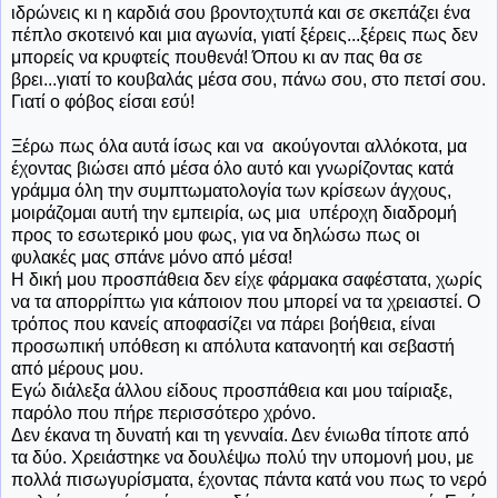
ιδρώνεις κι η καρδιά σου βροντοχτυπά και σε σκεπάζει ένα
πέπλο σκοτεινό και μια αγωνία, γιατί ξέρεις...ξέρεις πως δεν
μπορείς να κρυφτείς πουθενά! Όπου κι αν πας θα σε
βρει...γιατί το κουβαλάς μέσα σου, πάνω σου, στο πετσί σου.
Γιατί ο φόβος είσαι εσύ!
Ξέρω πως όλα αυτά ίσως και να ακούγονται αλλόκοτα, μα
έχοντας βιώσει από μέσα όλο αυτό και γνωρίζοντας κατά
γράμμα όλη την συμπτωματολογία των κρίσεων άγχους,
μοιράζομαι αυτή την εμπειρία, ως μια υπέροχη διαδρομή
προς το εσωτερικό μου φως, για να δηλώσω πως οι
φυλακές μας σπάνε μόνο από μέσα!
Η δική μου προσπάθεια δεν είχε φάρμακα σαφέστατα, χωρίς
να τα απορρίπτω για κάποιον που μπορεί να τα χρειαστεί. Ο
τρόπος που κανείς αποφασίζει να πάρει βοήθεια, είναι
προσωπική υπόθεση κι απόλυτα κατανοητή και σεβαστή
από μέρους μου.
Εγώ διάλεξα άλλου είδους προσπάθεια και μου ταίριαξε,
παρόλο που πήρε περισσότερο χρόνο.
Δεν έκανα τη δυνατή και τη γενναία. Δεν ένιωθα τίποτε από
τα δύο. Χρειάστηκε να δουλέψω πολύ την υπομονή μου, με
πολλά πισωγυρίσματα, έχοντας πάντα κατά νου πως το νερό