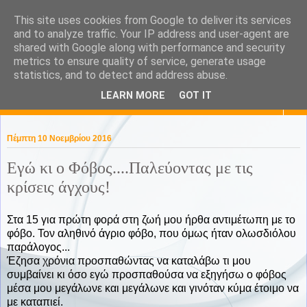
This site uses cookies from Google to deliver its services
KaPa. Me without you...tea
and to analyze traffic. Your IP address and user-agent are
shared with Google along with performance and security
without a biscuit!
metrics to ensure quality of service, generate usage
statistics, and to detect and address abuse.
LEARN MORE
GOT IT
▼
Πέμπτη 10 Νοεμβρίου 2016
Εγώ κι ο Φόβος....Παλεύοντας με τις
κρίσεις άγχους!
Στα 15 για πρώτη φορά στη ζωή μου ήρθα αντιμέτωπη με το
φόβο. Τον αληθινό άγριο φόβο, που όμως ήταν ολωσδιόλου
παράλογος...
Έζησα χρόνια προσπαθώντας να καταλάβω τι μου
συμβαίνει κι όσο εγώ προσπαθούσα να εξηγήσω ο φόβος
μέσα μου μεγάλωνε και μεγάλωνε και γινόταν κύμα έτοιμο να
με καταπιεί.