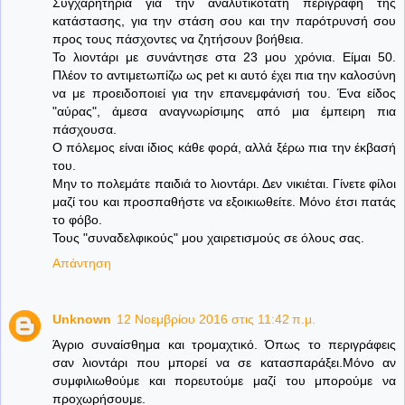
Συγχαρητήρια για την αναλυτικότατη περιγραφή της
κατάστασης, για την στάση σου και την παρότρυνσή σου
προς τους πάσχοντες να ζητήσουν βοήθεια.
Το λιοντάρι με συνάντησε στα 23 μου χρόνια. Είμαι 50.
Πλέον το αντιμετωπίζω ως pet κι αυτό έχει πια την καλοσύνη
να με προειδοποιεί για την επανεμφάνισή του. Ένα είδος
"αύρας", άμεσα αναγνωρίσιμης από μια έμπειρη πια
πάσχουσα.
Ο πόλεμος είναι ίδιος κάθε φορά, αλλά ξέρω πια την έκβασή
του.
Μην το πολεμάτε παιδιά το λιοντάρι. Δεν νικιέται. Γίνετε φίλοι
μαζί του και προσπαθήστε να εξοικιωθείτε. Μόνο έτσι πατάς
το φόβο.
Τους "συναδελφικούς" μου χαιρετισμούς σε όλους σας.
Απάντηση
Unknown
12 Νοεμβρίου 2016 στις 11:42 π.μ.
Άγριο συναίσθημα και τρομαχτικό. Όπως το περιγράφεις
σαν λιοντάρι που μπορεί να σε κατασπαράξει.Μόνο αν
συμφιλιωθούμε και πορευτούμε μαζί του μπορούμε να
προχωρήσουμε.