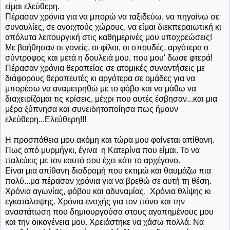
είμαι ελεύθερη.
Πέρασαν χρόνια για να μπορώ να ταξιδεύω, να πηγαίνω σε
συναυλίες, σε ανοιχτούς χώρους, να είμαι διεκπεραιωτική κι
απόλυτα λειτουργική στις καθημερινές μου υποχρεώσεις!
Με βοήθησαν οι γονείς, οι φίλοι, οι σπουδές, αργότερα ο
σύντροφος και μετά η δουλειά μου, που μου' δωσε φτερά!
Πέρασαν χρόνια θεραπείας σε ατομικές συναντήσεις με
διάφορους θεραπευτές κι αργότερα σε ομάδες για να
μπορέσω να αναμετρηθώ με το φόβο και να μάθω να
διαχειρίζομαι τις κρίσεις, μέχρι που αυτές έσβησαν...και μια
μέρα ξύπνησα και συνειδητοποίησα πως ήμουν
ελεύθερη...Ελεύθερη!!!
Η προσπάθεια μου ακόμη και τώρα μου φαίνεται απίθανη.
Πως από μυρμήγκι, έγινα η Κατερίνα που είμαι. Το να
παλεύεις με τον εαυτό σου έχει κάτι το αρχέγονο.
Είναι μια απίθανη διαδρομή που εκτιμώ και θαυμάζω πια
πολύ...μα πέρασαν χρόνια για να βρεθώ σε αυτή τη θέση.
Χρόνια αγωνίας, φόβου και αδυναμίας. Χρόνια θλίψης κι
εγκατάλειψης. Χρόνια ενοχής για τον πόνο και την
αναστάτωση που δημιουργούσα στους αγαπημένους μου
και την οικογένεια μου. Χρειάστηκε να χάσω πολλά. Να