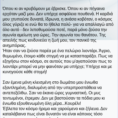
Όπου κι αν κρυβόμουν με έβρισκε. Όπου κι αν πήγαινα
ερχόταν μαζί μου. Δεν υπήρχε ασφάλεια πουθενά. Η καρδιά
μου χτυπούσε δυνατά, ίδρωνα, η ανάσα κοβόταν, ο κόσμος
όλος γύριζε κι ενώ θα το ήθελα πολύ- για να απαλλαγώ από
όλο αυτό - δεν λιποθυμούσα ποτέ, παρά μόνο ζούσα την
αγωνία αμείωτη για ώρες. Την αγωνία του θανάτου. Της
απειλής πως κινδυνεύει η ζωή μου, τον πανικό της
ανημπόριας.
Ήταν σαν να ζούσα παρέα με ένα πελώριο λιοντάρι. Άγριο,
θυμωμένο, έτοιμο κάθε στιγμή να με κατασπαράξει. Πως να
εξηγήσω στον κόσμο, σε αυτούς που μ'αγαπούσαν πως το
λιοντάρι μπορεί να μην φαινόταν μα υπήρχε; Υπήρχε και με
κυνηγούσε κάθε στιγμή!
Σαν έμενα μόνη κλεισμένη στο δωμάτιο μου ένιωθα
εξαντλημένη, διαλυμένη από την υπερπροσπάθεια να
αντεπεξέλθω. Σαν να έκανα ώρες γυμναστική. Οι μυς
τεντωμένοι, έτρεμαν. Δεν με βαστούσαν τα πόδια μου κι
ένιωθα εξουθενωμένη όλη μέρα...Κουρέλι!
Έβλεπα τον κόσμο ήρεμο και χαρούμενο και ζήλευα. Δεν
καταλάβαινα πως είναι δυνατόν να είναι κάποιος τόσο