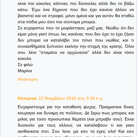
είναι πιο εύκολες κάποιες πιο δύσκολες αλλά δεν το βάζω
κάτω. Έχω ένα δίχρονο που δεν έχει κανένα άλλον να
βασιστεί και να στραφεί, μόνο εμένα και για αυτόν θα σταθώ
στα πόδια μου όσο πιο σύντομα μπορώ.
Σε ευχαριστώ που το μοιράστηκες μαζί μας. Νιώθω ότι δεν
είμαι μόνη γιατί όπως λες κανένας που δεν έχει το έχει ζήσει
δεν μπορεί να καταλάβει τον πόνο που νιώθεις και τι
συναισθήματα ξυπνούν εκείνην την στιγμή της κρίσης. Όλοι
σου λένε "σταμάτα να αγχώνεσαι" αλλά δεν είναι τόσο
εύκολο.
Σε φιλώ
Μαρίνα
Απάντηση
Κατερινα
10 Νοεμβρίου 2016 στις 9:34 π.μ.
Ευχαριστουμε για την καταθεση ψυχης. Πραγματικα δινεις
κουραγιο και δυναμη σε πολλους. Δε ξερω πως μπορεις και
μιλας για τοσο προσωπικα θεματα (και μπραβο σου). Ειναι
δυσκολο για τους αλλους να καταλαβουν τι και γιατι
αισθανεσαι ετσι. Σου λενε: μα εσυ τα εχεις ολα! Και εσυ