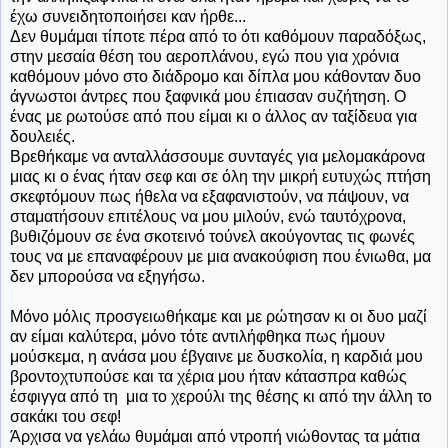
έχω συνειδητοποιήσει καν ήρθε...
Δεν θυμάμαι τίποτε πέρα από το ότι καθόμουν παραδόξως,
στην μεσαία θέση του αεροπλάνου, εγώ που για χρόνια
καθόμουν μόνο στο διάδρομο και δίπλα μου κάθονταν δυο
άγνωστοι άντρες που ξαφνικά μου έπιασαν συζήτηση. Ο
ένας με ρωτούσε από που είμαι κι ο άλλος αν ταξίδευα για
δουλειές.
Βρεθήκαμε να ανταλλάσσουμε συνταγές για μελομακάρονα
μιας κι ο ένας ήταν σεφ και σε όλη την μικρή ευτυχώς πτήση
σκεφτόμουν πως ήθελα να εξαφανιστούν, να πάψουν, να
σταματήσουν επιτέλους να μου μιλούν, ενώ ταυτόχρονα,
βυθιζόμουν σε ένα σκοτεινό τούνελ ακούγοντας τις φωνές
τους να με επαναφέρουν με μια ανακούφιση που ένιωθα, μα
δεν μπορούσα να εξηγήσω.
Μόνο μόλις προσγειωθήκαμε και με ρώτησαν κι οι δυο μαζί
αν είμαι καλύτερα, μόνο τότε αντιλήφθηκα πως ήμουν
μούσκεμα, η ανάσα μου έβγαινε με δυσκολία, η καρδιά μου
βροντοχτυπούσε και τα χέρια μου ήταν κάτασπρα καθώς
έσφιγγα από τη μια το χερούλι της θέσης κι από την άλλη το
σακάκι του σεφ!
Άρχισα να γελάω θυμάμαι από ντροπή νιώθοντας τα μάτια