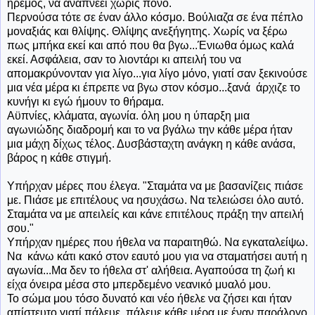
ήρεμος, να αναπνέει χωρίς πόνο.
Περνούσα τότε σε έναν άλλο κόσμο. Βούλιαζα σε ένα πέπλο
μοναξιάς και θλίψης. Θλίψης ανεξήγητης. Χωρίς να ξέρω
πως μπήκα εκεί και από που θα βγω...Ένιωθα όμως καλά
εκεί. Ασφάλεια, σαν το λιοντάρι κι απειλή του να
απομακρύνονταν για λίγο...για λίγο μόνο, γιατί σαν ξεκινούσε
μια νέα μέρα κι έπρεπε να βγω στον κόσμο...ξανά άρχιζε το
κυνήγι κι εγώ ήμουν το θήραμα.
Αϋπνίες, κλάματα, αγωνία. όλη μου η ύπαρξη μια
αγωνιώδης διαδρομή και το να βγάλω την κάθε μέρα ήταν
μια μάχη δίχως τέλος. Δυσβάσταχτη ανάγκη η κάθε ανάσα,
βάρος η κάθε στιγμή.
Υπήρχαν μέρες που έλεγα. "Σταμάτα να με βασανίζεις πιάσε
με. Πιάσε με επιτέλους να ησυχάσω. Να τελειώσει όλο αυτό.
Σταμάτα να με απειλείς και κάνε επιτέλους πράξη την απειλή
σου."
Υπήρχαν ημέρες που ήθελα να παραιτηθώ. Να εγκαταλείψω.
Να κάνω κάτι κακό στον εαυτό μου για να σταματήσει αυτή η
αγωνία...Μα δεν το ήθελα στ' αλήθεια. Αγαπούσα τη ζωή κι
είχα όνειρα μέσα στο μπερδεμένο νεανικό μυαλό μου.
Το σώμα μου τόσο δυνατό και νέο ήθελε να ζήσει και ήταν
απίστευτο γιατί πάλευε, πάλευε κάθε μέρα με έναν παράλογο