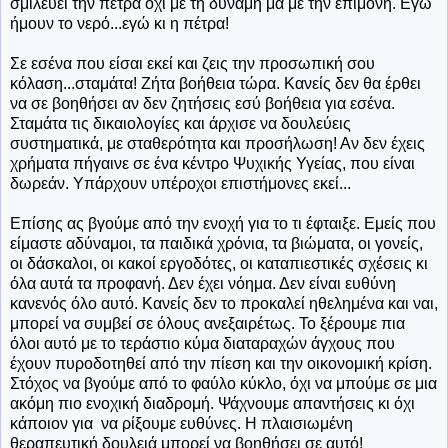
σμιλεύει την πέτρα όχι με τη δύναμη μα με την επιμονή. Εγώ
ήμουν το νερό...εγώ κι η πέτρα!
Σε εσένα που είσαι εκεί και ζεις την προσωπική σου
κόλαση...σταμάτα! Ζήτα βοήθεια τώρα. Κανείς δεν θα έρθει
να σε βοηθήσει αν δεν ζητήσεις εσύ βοήθεια για εσένα.
Σταμάτα τις δικαιολογίες και άρχισε να δουλεύεις
συστηματικά, με σταθερότητα και προσήλωση! Αν δεν έχεις
χρήματα πήγαινε σε ένα κέντρο Ψυχικής Υγείας, που είναι
δωρεάν. Υπάρχουν υπέροχοι επιστήμονες εκεί...
Επίσης ας βγούμε από την ενοχή για το τι έφταιξε. Εμείς που
είμαστε αδύναμοι, τα παιδικά χρόνια, τα βιώματα, οι γονείς,
οι δάσκαλοι, οι κακοί εργοδότες, οι καταπιεστικές σχέσεις κι
όλα αυτά τα προφανή. Δεν έχει νόημα. Δεν είναι ευθύνη
κανενός όλο αυτό. Κανείς δεν το προκαλεί ηθελημένα και ναι,
μπορεί να συμβεί σε όλους ανεξαιρέτως. Το ξέρουμε πια
όλοι αυτό με το τεράστιο κύμα διαταραχών άγχους που
έχουν πυροδοτηθεί από την πίεση και την οικονομική κρίση.
Στόχος να βγούμε από το φαύλο κύκλο, όχι να μπούμε σε μια
ακόμη πιο ενοχική διαδρομή. Ψάχνουμε απαντήσεις κι όχι
κάποιον για να ρίξουμε ευθύνες. Η πλαισιωμένη
θεραπευτική δουλειά μπορεί να βοηθήσει σε αυτό!