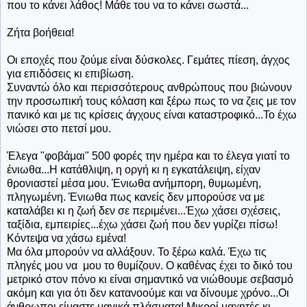
που το κάνει λάθος! Μάθε του να το κάνει σωστά...
Ζήτα βοήθεια!
Οι εποχές που ζούμε είναι δύσκολες. Γεμάτες πίεση, άγχος
για επιδόσεις κι επιβίωση.
Συναντώ όλο και περισσότερους ανθρώπους που βιώνουν
την προσωπική τους κόλαση και ξέρω πως το να ζεις με τον
πανικό και με τις κρίσεις άγχους είναι καταστροφικό...Το έχω
νιώσει στο πετσί μου.
Έλεγα "φοβάμαι" 500 φορές την ημέρα και το έλεγα γιατί το
ένιωθα...Η κατάθλιψη, η οργή κι η εγκατάλειψη, είχαν
θρονιαστεί μέσα μου. Ένιωθα ανήμπορη, θυμωμένη,
πληγωμένη. Ένιωθα πως κανείς δεν μπορούσε να με
καταλάβει κι η ζωή δεν σε περιμένει...Έχω χάσει σχέσεις,
ταξίδια, εμπειρίες...έχω χάσει ζωή που δεν γυρίζει πίσω!
Κόντεψα να χάσω εμένα!
Μα όλα μπορούν να αλλάξουν. Το ξέρω καλά. Έχω τις
πληγές μου να μου το θυμίζουν. Ο καθένας έχει το δικό του
μετρικό στον πόνο κι είναι σημαντικό να νιώθουμε σεβασμό
ακόμη και για ότι δεν κατανοούμε και να δίνουμε χρόνο...Οι
άνθρωποι είμαστε μαγικά πλάσματα! Μικροί μαχητές κι