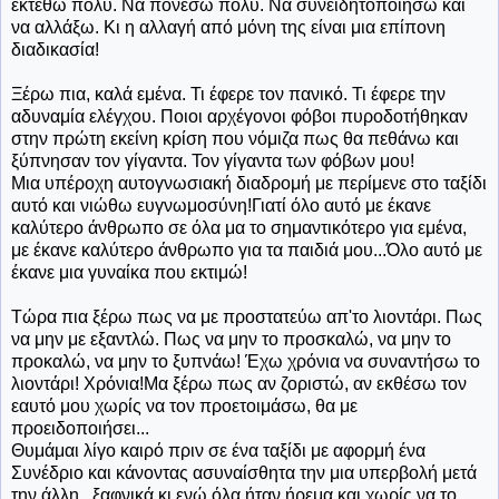
εκτεθώ πολύ. Να πονέσω πολύ. Να συνειδητοποιήσω και
να αλλάξω. Κι η αλλαγή από μόνη της είναι μια επίπονη
διαδικασία!
Ξέρω πια, καλά εμένα. Τι έφερε τον πανικό. Τι έφερε την
αδυναμία ελέγχου. Ποιοι αρχέγονοι φόβοι πυροδοτήθηκαν
στην πρώτη εκείνη κρίση που νόμιζα πως θα πεθάνω και
ξύπνησαν τον γίγαντα. Τον γίγαντα των φόβων μου!
Μια υπέροχη αυτογνωσιακή διαδρομή με περίμενε στο ταξίδι
αυτό και νιώθω ευγνωμοσύνη!Γιατί όλο αυτό με έκανε
καλύτερο άνθρωπο σε όλα μα το σημαντικότερο για εμένα,
με έκανε καλύτερο άνθρωπο για τα παιδιά μου...Όλο αυτό με
έκανε μια γυναίκα που εκτιμώ!
Τώρα πια ξέρω πως να με προστατεύω απ'το λιοντάρι. Πως
να μην με εξαντλώ. Πως να μην το προσκαλώ, να μην το
προκαλώ, να μην το ξυπνάω! Έχω χρόνια να συναντήσω το
λιοντάρι! Χρόνια!Μα ξέρω πως αν ζοριστώ, αν εκθέσω τον
εαυτό μου χωρίς να τον προετοιμάσω, θα με
προειδοποιήσει...
Θυμάμαι λίγο καιρό πριν σε ένα ταξίδι με αφορμή ένα
Συνέδριο και κάνοντας ασυναίσθητα την μια υπερβολή μετά
την άλλη...ξαφνικά κι ενώ όλα ήταν ήρεμα και χωρίς να το