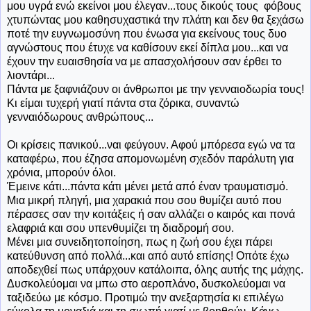
μου υγρά ενώ εκείνοι μου έλεγαν...τους δικούς τους φόβους
χτυπώντας μου καθησυχαστικά την πλάτη και δεν θα ξεχάσω
ποτέ την ευγνωμοσύνη που ένωσα για εκείνους τους δυο
αγνώστους που έτυχε να καθίσουν εκεί δίπλα μου...και να
έχουν την ευαισθησία να με απασχολήσουν σαν έρθει το
λιοντάρι...
Πάντα με ξαφνιάζουν οι άνθρωποι με την γενναιοδωρία τους!
Κι είμαι τυχερή γιατί πάντα στα ζόρικα, συναντώ
γενναιόδωρους ανθρώπους...
Οι κρίσεις πανικού...ναι φεύγουν. Αφού μπόρεσα εγώ να τα
καταφέρω, που έζησα απομονωμένη σχεδόν παράλυτη για
χρόνια, μπορούν όλοι.
Έμεινε κάτι...πάντα κάτι μένει μετά από έναν τραυματισμό.
Μια μικρή πληγή, μια χαρακιά που σου θυμίζει αυτό που
πέρασες σαν την κοιτάξεις ή σαν αλλάζει ο καιρός και πονά
ελαφριά και σου υπενθυμίζει τη διαδρομή σου.
Μένει μια συνειδητοποίηση, πως η ζωή σου έχει πάρει
κατεύθυνση από πολλά...και από αυτό επίσης! Οπότε έχω
αποδεχθεί πως υπάρχουν κατάλοιπα, όλης αυτής της μάχης.
Δυσκολεύομαι να μπω στο αεροπλάνο, δυσκολεύομαι να
ταξιδεύω με κόσμο. Προτιμώ την ανεξαρτησία κι επιλέγω