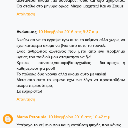
αισθανεσαι ακομα πιο αδυναμος, ισως και λιγο αχαριστος.
Θα σταθω στο μηνυμα ομως: Μικροι μαχητες! Και να Ζουμε!
Απάντηση
Ανώνυμος
10 Νοεμβρίου 2016 στις 9:37 π.μ.
Νιώθω σα να το εγραψα εγω αυτο το κείμενο αλλο χωρις να
εχω καταφερει ακομα να βγω απο αυτο το τούνελ.
Ενας ανθρωπος ζωντανος που μετά απο ενα πρόβλημα
υγειας του παιδιού μου σταματησα να ζω!
Κρίσεις πανικου,νοσοφοβία,αγχωδεις διαταραχες...η
καθημερινοτητα μου!!
Το παλεύω δυο χρονια αλλα ακομα αυτο με νικάει!
Μετα απο αυτο το κειμενο εχω ενα λόγο να προσπαθήσω
ακομα περισσότερο,
Σε ευχαριστώ!
Απάντηση
Mama Petounia
10 Νοεμβρίου 2016 στις 10:42 π.μ.
Υπέροχο το κείμενο σου και η κατάθεση ψυχής που κάνεις…