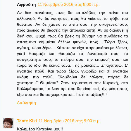
Αφροδίτη
11 Νοεμβρίου 2016 στις 8:00 π.μ.
Αν δεν πεινάσεις, πως θα καταλάβεις την πείνα του
αλλουνού. Αν δε νοσήσεις, πως θα νιώσεις το φόβο του
θανάτου. Αν δε χάσεις το σπίτι σου, την οικογένειά σου,
πως αλλιώς θα βιώσεις την απώλεια αυτή. Αν δε διαλυθεί η
δική σου ψυχή, πως θα βρεις τη δύναμη να συνδέσεις τα
σπασμένα κομμάτια άλλων ψυχών, πως... Τώρα ξέρω,
αγάπη, τώρα ξέρω... Κάποτε σε είχα παρομοιάσει με λέαινα,
γιατί θαύμαζα και θαυμάζω το δυναμισμό σου, το
ασυγκράτητό σου, το πείσμα σου, την επιμονή σου, και
τώρα το ίδιο θα έκανα ξανά. Της μοιάζεις... Σ' αγαπάω. Σ'
αγαπάω πολύ. Και τώρα ξέρω, γνωρίζω και σ' αγαπάω
ακόμη πιο πολύ. "Κουδούνι δε λάλησε, πόρτα δε
χτύπησε..." Θυμάσαι? Στον τερματισμό την Κυριακή, στο
Καλλιμάρμαρο, το λιοντάρι σου θα είναι εκεί, όχι μέσα σου,
έξω σου και θα σε χειροκροτεί... Γιατί το αξίζεις!!!!
Απάντηση
Tante Kiki
11 Νοεμβρίου 2016 στις 9:00 π.μ.
Καλημέρα Κατερίνα μου!!