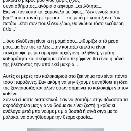
μακριά ο μικρός μου γιος χωρίς ίχνος
συναισθήματος...αγόρια σκέφτομαι...απλότητα....
Εκείνη τον κοιτά και χαμογελά με ύφος..."δεν εννοώ αυτό
βρε!" του απαντά με έμφαση ....και μετά με κοιτά ξανά, "αν
πετάω...έτσι σαν πουλί δεν ξέρω, θα νιώθω τόσο ελεύθερη
θεία..."
...όσο ελεύθερη είναι κι η μαμά σου...ψιθυρίζω από μέσα
μου...μα δεν της το λέω...την κοιτάζω απλά κι είναι
πανέμορφη με μια ομορφιά αρχέγονη, αληθινή, γεμάτη
καθαρότητα και σκέφτομαι πόσο περήφανη θα είναι η μάνα
της βλέποντας την από εκεί μακριά...
Αυτές οι μέρες του καλοκαιριού στο ξεκίνημα του είναι πάντα
τόσο παράξενες. Σαν ακόμη να μην έχουμε συνηθίσει τη ιδέα
της ξεγνοιασιάς και όλων όσων σημαίνει το καλοκαίρι για τον
καθένα.
Σαν να είμαστε διστακτικοί. Σαν να βουτάμε στην θάλασσα τα
ακροδάχτυλα μας για να δούμε αν είναι ζεστή ή κρύα κι
ανάλογα μετά μπαίνουμε με μια βουτιά ή σιγά σιγά με το
μαλακό, να συνηθίσουμε την θερμοκρασία...