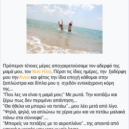
Πρόπερσι τέτοιες μέρες αποχαιρετούσαμε τον αδερφό της
μαμά μου, τον
θείο Ηλία
. Πέρσι τις ίδιες ημέρες, την ξαδέρφη
μου την
Άννα
και φέτος την ίδια εποχή κάθομαι στην
ξαπλώστρα και δίπλα μου η σχεδόν εντεκάχρονη κόρη
της...
"Που λες να είναι η μαμά μου;" Με ρωτά. Την κοιτάζω και
ξέρω πως δεν περιμένει απάντηση...
"Θα ήθελα να μπορώ να πετάω"...μου λέει μετά από λίγο.
"Ψηλά, ψηλά, να απλώνω τα χέρια μου και να πετάω μαλακά
πάνω στα σύννεφα"....
"Μπορείς να πετάξεις με το αεροπλάνο"...της απαντά από