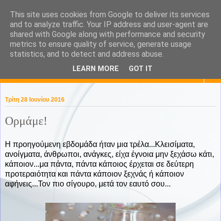
This site uses cookies from Google to deliver its services
KaPa. Me without you...tea
and to analyze traffic. Your IP address and user-agent are
shared with Google along with performance and security
without a biscuit!
metrics to ensure quality of service, generate usage
statistics, and to detect and address abuse.
LEARN MORE
GOT IT
▼
Τρίτη 28 Ιουνίου 2016
Ορμάμε!
Η προηγούμενη εβδομάδα ήταν μια τρέλα...Κλεισίματα,
ανοίγματα, άνθρωποι, ανάγκες, είχα έγνοια μην ξεχάσω κάτι,
κάποιον...μα πάντα, πάντα κάποιος έρχεται σε δεύτερη
προτεραιότητα και πάντα κάποιον ξεχνάς ή κάποιον
αφήνεις...Τον πιο σίγουρο, μετά τον εαυτό σου...