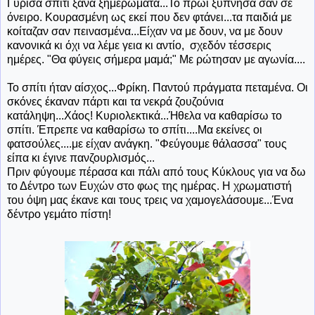
Γύρισα σπίτι ξανά ξημερώματα...Το πρωί ξύπνησα σαν σε
όνειρο. Κουρασμένη ως εκεί που δεν φτάνει...τα παιδιά με
κοίταζαν σαν πεινασμένα...Είχαν να με δουν, να με δουν
κανονικά κι όχι να λέμε γεια κι αντίο, σχεδόν τέσσερις
ημέρες. "Θα φύγεις σήμερα μαμά;" Με ρώτησαν με αγωνία....
Το σπίτι ήταν αίσχος...Φρίκη. Παντού πράγματα πεταμένα. Οι
σκόνες έκαναν πάρτι και τα νεκρά ζουζούνια
κατάληψη...Χάος! Κυριολεκτικά...Ήθελα να καθαρίσω το
σπίτι. Έπρεπε να καθαρίσω το σπίτι....Μα εκείνες οι
φατσούλες....με είχαν ανάγκη. "Φεύγουμε θάλασσα" τους
είπα κι έγινε πανζουρλισμός...
Πριν φύγουμε πέρασα και πάλι από τους Κύκλους για να δω
το Δέντρο των Ευχών στο φως της ημέρας. Η χρωματιστή
του όψη μας έκανε και τους τρεις να χαμογελάσουμε...Ένα
δέντρο γεμάτο πίστη!