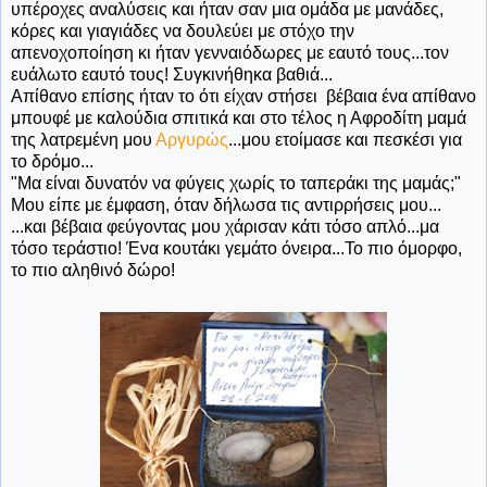
υπέροχες αναλύσεις και ήταν σαν μια ομάδα με μανάδες,
κόρες και γιαγιάδες να δουλεύει με στόχο την
απενοχοποίηση κι ήταν γενναιόδωρες με εαυτό τους...τον
ευάλωτο εαυτό τους! Συγκινήθηκα βαθιά...
Απίθανο επίσης ήταν το ότι είχαν στήσει βέβαια ένα απίθανο
μπουφέ με καλούδια σπιτικά και στο τέλος η Αφροδίτη μαμά
της λατρεμένη μου
Αργυρώς
...μου ετοίμασε και πεσκέσι για
το δρόμο...
"Μα είναι δυνατόν να φύγεις χωρίς το ταπεράκι της μαμάς;"
Μου είπε με έμφαση, όταν δήλωσα τις αντιρρήσεις μου...
...και βέβαια φεύγοντας μου χάρισαν κάτι τόσο απλό...μα
τόσο τεράστιο! Ένα κουτάκι γεμάτο όνειρα...Το πιο όμορφο,
το πιο αληθινό δώρο!