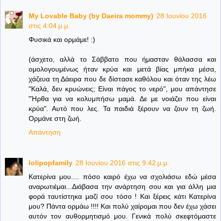
My Lovable Baby (by Daeira mommy)
28 Ιουνίου 2016
στις 4:04 μ.μ.
Φυσικά και ορμάμε! :)
(άσχετο, αλλά το Σάββατο που ήμασταν θάλασσα και
ομολoγουμένως ήταν κρύα και μετά βίας μπήκα μέσα,
χάζευα τη Δάειρα που δε δίστασε καθόλου και όταν της λέω
"Καλά, δεν κρυώνεις; Είναι πάγος το νερό", μου απάντησε
"Ήρθα για να κολυμπήσω μαμά. Δε με νοιάζει που είναι
κρύα". Αυτό που λες. Τα παιδιά ξέρουν να ζουν τη ζωή.
Ορμάνε στη ζωή.
Απάντηση
lolipopfamily
28 Ιουνίου 2016 στις 9:42 μ.μ.
Κατερίνα μου.... πόσο καιρό έχω να σχολιάσω εδώ μέσα
αναρωτιέμαι...Διάβασα την ανάρτηση σου και για άλλη μια
φορά ταυτίστηκα μαζί σου τόσο ! Και ξέρεις κάτι Κατερίνα
μου? Πάντα ορμάω !!!! Και πολύ χαίρομαι που δεν έχω χάσει
αυτόν τον αυθορμητισμό μου. Γενικά πολύ σκεφτόμαστε