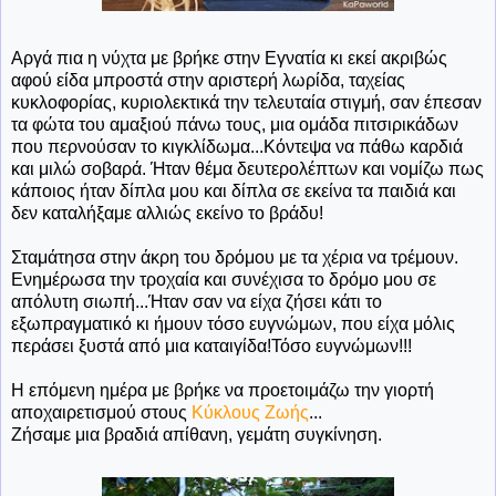
Αργά πια η νύχτα με βρήκε στην Εγνατία κι εκεί ακριβώς
αφού είδα μπροστά στην αριστερή λωρίδα, ταχείας
κυκλοφορίας, κυριολεκτικά την τελευταία στιγμή, σαν έπεσαν
τα φώτα του αμαξιού πάνω τους, μια ομάδα πιτσιρικάδων
που περνούσαν το κιγκλίδωμα...Κόντεψα να πάθω καρδιά
και μιλώ σοβαρά. Ήταν θέμα δευτερολέπτων και νομίζω πως
κάποιος ήταν δίπλα μου και δίπλα σε εκείνα τα παιδιά και
δεν καταλήξαμε αλλιώς εκείνο το βράδυ!
Σταμάτησα στην άκρη του δρόμου με τα χέρια να τρέμουν.
Ενημέρωσα την τροχαία και συνέχισα το δρόμο μου σε
απόλυτη σιωπή...Ήταν σαν να είχα ζήσει κάτι το
εξωπραγματικό κι ήμουν τόσο ευγνώμων, που είχα μόλις
περάσει ξυστά από μια καταιγίδα!Τόσο ευγνώμων!!!
Η επόμενη ημέρα με βρήκε να προετοιμάζω την γιορτή
αποχαιρετισμού στους
Κύκλους Ζωής
...
Ζήσαμε μια βραδιά απίθανη, γεμάτη συγκίνηση.