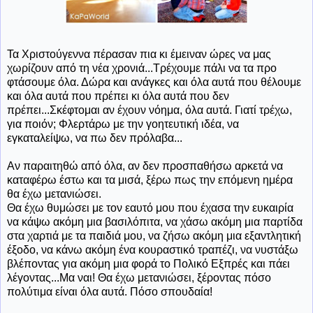
Τα Χριστούγεννα πέρασαν πια κι έμειναν ώρες να μας
χωρίζουν από τη νέα χρονιά...Τρέχουμε πάλι να τα προ
φτάσουμε όλα. Δώρα και ανάγκες και όλα αυτά που θέλουμε
και όλα αυτά που πρέπει κι όλα αυτά που δεν
πρέπει...Σκέφτομαι αν έχουν νόημα, όλα αυτά. Γιατί τρέχω,
για ποιόν; Φλερτάρω με την γοητευτική ιδέα, να
εγκαταλείψω, να πω δεν πρόλαβα...
Αν παραιτηθώ από όλα, αν δεν προσπαθήσω αρκετά να
καταφέρω έστω και τα μισά, ξέρω πως την επόμενη ημέρα
θα έχω μετανιώσει.
Θα έχω θυμώσει με τον εαυτό μου που έχασα την ευκαιρία
να κάψω ακόμη μια βασιλόπιτα, να χάσω ακόμη μια παρτίδα
στα χαρτιά με τα παιδιά μου, να ζήσω ακόμη μια εξαντλητική
έξοδο, να κάνω ακόμη ένα κουραστικό τραπέζι, να νυστάξω
βλέποντας για ακόμη μια φορά το Πολικό Εξπρές και πάει
λέγοντας...Μα ναι! Θα έχω μετανιώσει, ξέροντας πόσο
πολύτιμα είναι όλα αυτά. Πόσο σπουδαία!