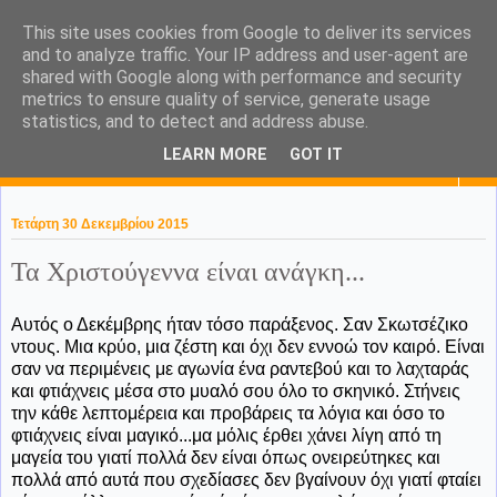
This site uses cookies from Google to deliver its services
KaPa. Me without you...tea
and to analyze traffic. Your IP address and user-agent are
shared with Google along with performance and security
without a biscuit!
metrics to ensure quality of service, generate usage
statistics, and to detect and address abuse.
LEARN MORE
GOT IT
▼
Τετάρτη 30 Δεκεμβρίου 2015
Τα Χριστούγεννα είναι ανάγκη...
Αυτός ο Δεκέμβρης ήταν τόσο παράξενος. Σαν Σκωτσέζικο
ντους. Μια κρύο, μια ζέστη και όχι δεν εννοώ τον καιρό. Είναι
σαν να περιμένεις με αγωνία ένα ραντεβού και το λαχταράς
και φτιάχνεις μέσα στο μυαλό σου όλο το σκηνικό. Στήνεις
την κάθε λεπτομέρεια και προβάρεις τα λόγια και όσο το
φτιάχνεις είναι μαγικό...μα μόλις έρθει χάνει λίγη από τη
μαγεία του γιατί πολλά δεν είναι όπως ονειρεύτηκες και
πολλά από αυτά που σχεδίασες δεν βγαίνουν όχι γιατί φταίει