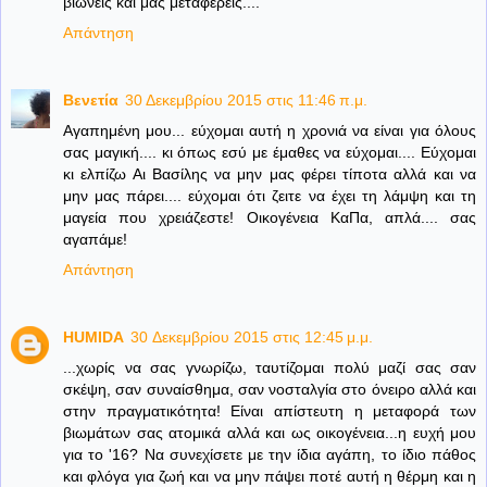
βιώνεις και μας μεταφέρεις....
Απάντηση
Βενετία
30 Δεκεμβρίου 2015 στις 11:46 π.μ.
Αγαπημένη μου... εύχομαι αυτή η χρονιά να είναι για όλους
σας μαγική.... κι όπως εσύ με έμαθες να εύχομαι.... Εύχομαι
κι ελπίζω Αι Βασίλης να μην μας φέρει τίποτα αλλά και να
μην μας πάρει.... εύχομαι ότι ζειτε να έχει τη λάμψη και τη
μαγεία που χρειάζεστε! Οικογένεια ΚαΠα, απλά.... σας
αγαπάμε!
Απάντηση
HUMIDA
30 Δεκεμβρίου 2015 στις 12:45 μ.μ.
...χωρίς να σας γνωρίζω, ταυτίζομαι πολύ μαζί σας σαν
σκέψη, σαν συναίσθημα, σαν νοσταλγία στο όνειρο αλλά και
στην πραγματικότητα! Είναι απίστευτη η μεταφορά των
βιωμάτων σας ατομικά αλλά και ως οικογένεια...η ευχή μου
για το '16? Να συνεχίσετε με την ίδια αγάπη, το ίδιο πάθος
και φλόγα για ζωή και να μην πάψει ποτέ αυτή η θέρμη και η