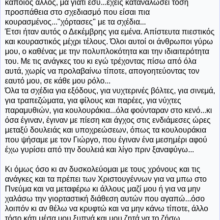
κάποιος άλλος, μα γιατί εσύ...έχεις καταναλώσει τόση
προσπάθεια στο σχεδιασμό που είσαι πια
κουρασμένος..."χόρτασες" με τα σχέδια...
Έτσι ήταν αυτός ο Δεκέμβρης για εμένα. Απίστευτα πιεστικός
και κουραστικός μέχρι τέλους. Όλοι αυτοί οι άνθρωποι γύρω
μου, ο καθένας με την πολυπλοκότητα και την ιδιαιτερότητα
του. Με τις ανάγκες του κι εγώ τρέχοντας πίσω από όλα
αυτά, χωρίς να προλαβαίνω τίποτε, απογοητεύοντας τον
εαυτό μου, σε κάθε μου ρόλο...
Όλα τα σχέδια για εξόδους, για νυχτερινές βόλτες, για σινεμά,
για τραπεζώματα, για φίλους και παρέες, για νύχτες
παραμυθιών, για κουλουράκια...όλα φούνταραν στο κενό...κι
όσα έγιναν, έγιναν με πίεση και άγχος στις ενδιάμεσες ώρες
μεταξύ δουλειάς και υποχρεώσεων, όπως τα κουλουράκια
που ψήσαμε με τον Γιώργο, που έγιναν ένα μεσημέρι αφού
έχω γυρίσει από την δουλειά και λίγο πριν ξαναφύγω...
Κι όμως όσο κι αν δυσκολεύομαι με τους χρόνους και τις
ανάγκες και τα πρέπει των Χριστουγέννων για να μπω στο
Πνεύμα και να μεταφέρω κι άλλους μαζί μου ή για να μην
χαλάσω την γιορταστική διάθεση αυτών που αγαπώ...όσο
λοιπόν κι αν θέλω να κρυφτώ και να μην κάνω τίποτε, άλλο
τόσο κάτι μέσα μου ξυπνά και μου ζητά να το ζήσω...