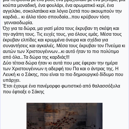
κούπα μοναδική, ένα φουλάρι, ένα αρωματικό κερί, ένα
αγγελάκι, σοκολατάκια και λόγια ζεστά που ακουμπούν την
καρδιά... κι άλλα τόσο σπουδαία...που κρύβουν τόση
γενναιοδωρία.
Όχι για τα δώρα, μα γιατί μέσα τους έκρυβαν τη σκέψη και
την αγάπη τους. Τις ευχές τους, για όλους εμάς. Μέσα τους
έκρυβαν ελπίδες και κρυμμένα όνειρα και σχέδια για
συναντήσεις και αγκαλιές. Μέσα τους έκρυβαν τον Πνεύμα κι
αυτών των Χριστουγέννων...κι αυτό ήταν το πιο πολύτιμο
από όλα...Τα δώρα της καρδιάς!!!
Δύο τέτοια δώρα ήταν κι αυτά που μας έφεραν την ημέρα
των Χριστουγέννων η αδερφή του Πα και ο άντρας της. Η
Λευκή κι ο Σάκης, που είναι το πιο δημιουργικό δίδυμο που
υπάρχει.
Έτσι έχουμε ένα πανέμορφο φωτιστικό από θαλασσόξυλα
που έφτιαξε ο Σάκης