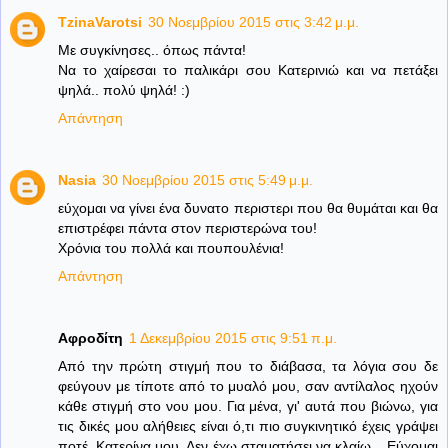
TzinaVarotsi
30 Νοεμβρίου 2015 στις 3:42 μ.μ.
Με συγκίνησες.. όπως πάντα!
Να το χαίρεσαι το παλικάρι σου Κατερινιώ και να πετάξει
ψηλά.. πολύ ψηλά! :)
Απάντηση
Nasia
30 Νοεμβρίου 2015 στις 5:49 μ.μ.
εύχομαι να γίνει ένα δυνατο περιστερι που θα θυμάται και θα
επιστρέφει πάντα στον περιστερώνα του!
Χρόνια του πολλά και πουπουλένια!
Απάντηση
Αφροδίτη
1 Δεκεμβρίου 2015 στις 9:51 π.μ.
Από την πρώτη στιγμή που το διάβασα, τα λόγια σου δε
φεύγουν με τίποτε από το μυαλό μου, σαν αντίλαλος ηχούν
κάθε στιγμή στο νου μου. Για μένα, γι' αυτά που βιώνω, για
τις δικές μου αλήθειες είναι ό,τι πιο συγκινητικό έχεις γράψει
ποτέ, Κατερίνα μου. Δεν έχω σταματήσει να κλαίω... Εύχομαι