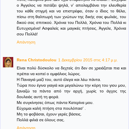
ο Άγγελος να πετάξει ψηλά, ν' απολαμβάνει την ελευθερία
του κάθε στιγμή και να επιστρέφει, όταν ο ίδιος το θέλει,
πίσω στη θαλπωρή των χνώτων της δικής σας φωλιάς, του
δικού σας σπιτικού. Χρόνια του Πολλά, Χρόνια του Πολλά κι
Ευτυχισμένα! Ασφαλείς και μαγικές πτήσεις, Άγγελε, Χρόνια
σου Πολλά!
Απάντηση
Rena Christodoulou
1 Δεκεμβρίου 2015 στις 4:17 μ.μ.
Είναι πολύ δύσκολο να δεχτείς ότι δεν σε χρειάζεται πια και
πρέπει να κοπεί ο ομφάλιος λώρος.
Η Παναγιά μαζί του, αυτό έλεγα και λέω πάντα.
Τώρα που έγινα γιαγιά και μεγαλώνω την κόρη του γιου μου,
ξαναζώ τα πάντα από την αρχή, χωρίς το άγχος της
δουλειάς αυτή τη φορά.
Με συγκίνησες όπως πάντα Κατερίνα μου.
Εύχομαι καλή πτήση στα πουλόπασ' .
Μη τα φοβάσαι, έχουν γερές βάσεις.
Πολλά φιλιά σε όλους σας.
Απάντηση