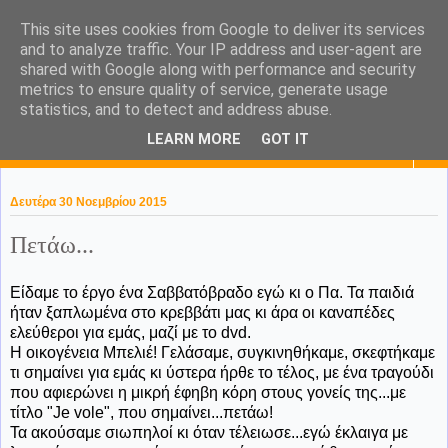
This site uses cookies from Google to deliver its services
KaPa. Me without you...tea
and to analyze traffic. Your IP address and user-agent are
shared with Google along with performance and security
without a biscuit!
metrics to ensure quality of service, generate usage
statistics, and to detect and address abuse.
LEARN MORE
GOT IT
▼
Δευτέρα 30 Νοεμβρίου 2015
Πετάω...
Είδαμε το έργο ένα Σαββατόβραδο εγώ κι ο Πα. Τα παιδιά
ήταν ξαπλωμένα στο κρεββάτι μας κι άρα οι καναπέδες
ελεύθεροι για εμάς, μαζί με το dvd.
Η οικογένεια Μπελιέ! Γελάσαμε, συγκινηθήκαμε, σκεφτήκαμε
τι σημαίνει για εμάς κι ύστερα ήρθε το τέλος, με ένα τραγούδι
που αφιερώνει η μικρή έφηβη κόρη στους γονείς της...με
τίτλο "Je vole", που σημαίνει...πετάω!
Τα ακούσαμε σιωπηλοί κι όταν τέλειωσε...εγώ έκλαιγα με