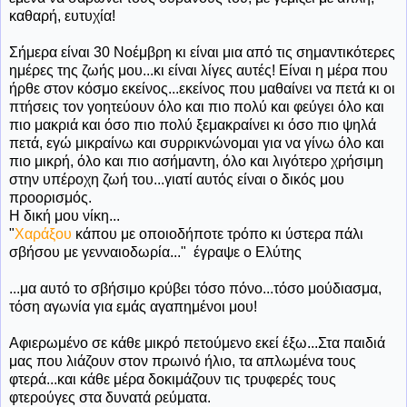
καθαρή, ευτυχία!
Σήμερα είναι 30 Νοέμβρη κι είναι μια από τις σημαντικότερες
ημέρες της ζωής μου...κι είναι λίγες αυτές! Είναι η μέρα που
ήρθε στον κόσμο εκείνος...εκείνος που μαθαίνει να πετά κι οι
πτήσεις τον γοητεύουν όλο και πιο πολύ και φεύγει όλο και
πιο μακριά και όσο πιο πολύ ξεμακραίνει κι όσο πιο ψηλά
πετά, εγώ μικραίνω και συρρικνώνομαι για να γίνω όλο και
πιο μικρή, όλο και πιο ασήμαντη, όλο και λιγότερο χρήσιμη
στην υπέροχη ζωή του...γιατί αυτός είναι ο δικός μου
προορισμός.
Η δική μου νίκη...
"
Χαράξου
κάπου με οποιοδήποτε τρόπο κι ύστερα πάλι
σβήσου με γενναιοδωρία..." έγραψε ο Ελύτης
...μα αυτό το σβήσιμο κρύβει τόσο πόνο...τόσο μούδιασμα,
τόση αγωνία για εμάς αγαπημένοι μου!
Αφιερωμένο σε κάθε μικρό πετούμενο εκεί έξω...Στα παιδιά
μας που λιάζουν στον πρωινό ήλιο, τα απλωμένα τους
φτερά...και κάθε μέρα δοκιμάζουν τις τρυφερές τους
φτερούγες στα δυνατά ρεύματα.