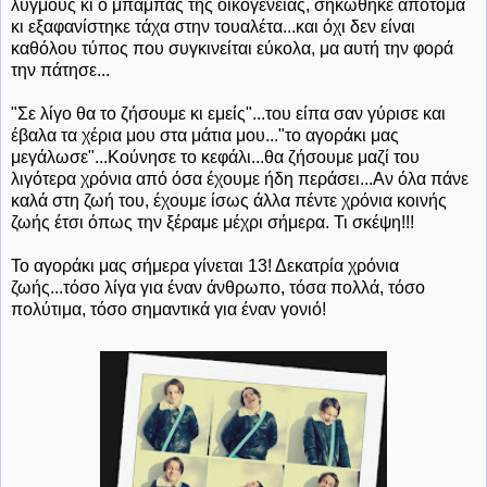
λυγμούς κι ο μπαμπάς της οικογένειας, σηκώθηκε απότομα
κι εξαφανίστηκε τάχα στην τουαλέτα...και όχι δεν είναι
καθόλου τύπος που συγκινείται εύκολα, μα αυτή την φορά
την πάτησε...
"Σε λίγο θα το ζήσουμε κι εμείς"...του είπα σαν γύρισε και
έβαλα τα χέρια μου στα μάτια μου..."το αγοράκι μας
μεγάλωσε"...Κούνησε το κεφάλι...θα ζήσουμε μαζί του
λιγότερα χρόνια από όσα έχουμε ήδη περάσει...Αν όλα πάνε
καλά στη ζωή του, έχουμε ίσως άλλα πέντε χρόνια κοινής
ζωής έτσι όπως την ξέραμε μέχρι σήμερα. Τι σκέψη!!!
Το αγοράκι μας σήμερα γίνεται 13! Δεκατρία χρόνια
ζωής...τόσο λίγα για έναν άνθρωπο, τόσα πολλά, τόσο
πολύτιμα, τόσο σημαντικά για έναν γονιό!