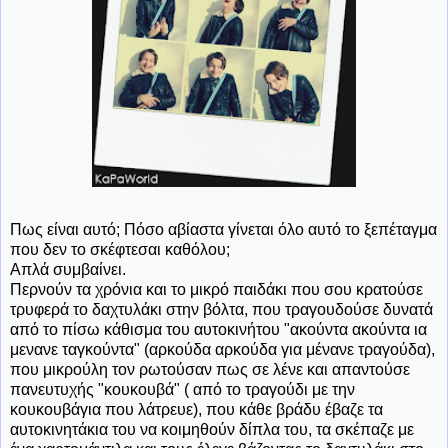
Πως είναι αυτό; Πόσο αβίαστα γίνεται όλο αυτό το ξεπέταγμα
που δεν το σκέφτεσαι καθόλου;
Απλά συμβαίνει.
Περνούν τα χρόνια και το μικρό παιδάκι που σου κρατούσε
τρυφερά το δαχτυλάκι στην βόλτα, που τραγουδούσε δυνατά
από το πίσω κάθισμα του αυτοκινήτου "ακούντα ακούντα ια
μενανε ταγκούντα" (αρκούδα αρκούδα για μένανε τραγούδα),
που μικρούλη τον ρωτούσαν πως σε λένε και απαντούσε
πανευτυχής "κουκουβά" ( από το τραγούδι με την
κουκουβάγια που λάτρευε), που κάθε βράδυ έβαζε τα
αυτοκινητάκια του να κοιμηθούν δίπλα του, τα σκέπαζε με