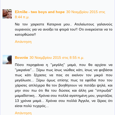
Ελπίδα - two boys and hope
30 Νοεμβρίου 2015 στις
8:44 π.μ.
Να τον χαιρεστε Κατερινα μου.. Ατελείωτους γαλανούς
ουρανούς για να ανοίξει τα φτερά του!! Οτι ονειρεύεται να το
κατορθώσει!!
Απάντηση
Βενετία
30 Νοεμβρίου 2015 στις 8:55 π.μ.
Πόσο περηφάνια η ''μεγάλη'' μαμά, που θα αρχίσει να
''μικραίνει''... Ξέρω πως ίσως νιώθεις κάτι, ίσως να φοβάσαι
πως κάτι ξέχασες να πεις σε εκείνον τον μικρό που
μεγάλωσε... Ξέρω όμως επίσης πως τα εφόδια που του
χάρισες απλόχερα θα τον βοηθήσουν να πετάξει ψηλά, και
μην σου πω ότι θα του δώσεις και άλλη μια ''σπρωξιά''
μαμαδίστικη... Χρόνια σου πολλά αγαπημένη μου, γιορτάζεις
13 χρόνια μαμά... Χρόνια σου πολλά Άγγελε, να ξέρεις ότι
είσαι πολύ τυχερός...
Απάντηση