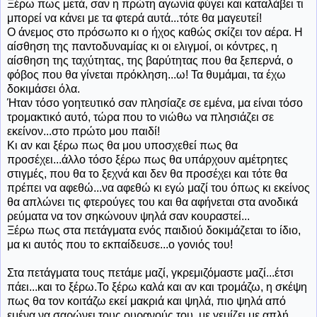
Ξέρω πως μετά, σαν η πρώτη αγωνία φύγει και καταλάβει τι
μπορεί να κάνει με τα φτερά αυτά...τότε θα μαγευτεί!
Ο άνεμος στο πρόσωπο κι ο ήχος καθώς σκίζει τον αέρα. Η
αίσθηση της παντοδυναμίας κι οι ελιγμοί, οι κόντρες, η
αίσθηση της ταχύτητας, της βαρύτητας που θα ξεπερνά, ο
φόβος που θα γίνεται πρόκληση...ω! Τα θυμάμαι, τα έχω
δοκιμάσει όλα.
Ήταν τόσο γοητευτικό σαν πλησίαζε σε εμένα, μα είναι τόσο
τρομακτικό αυτό, τώρα που το νιώθω να πλησιάζει σε
εκείνον...στο πρώτο μου παιδί!
Κι αν και ξέρω πως θα μου υποσχεθεί πως θα
προσέχει...άλλο τόσο ξέρω πως θα υπάρχουν αμέτρητες
στιγμές, που θα το ξεχνά και δεν θα προσέχει και τότε θα
πρέπει να αφεθώ...να αφεθώ κι εγώ μαζί του όπως κι εκείνος
θα απλώνει τις φτερούγες του και θα αφήνεται στα ανοδικά
ρεύματα να τον σηκώνουν ψηλά σαν κουραστεί...
Ξέρω πως στα πετάγματα ενός παιδιού δοκιμάζεται το ίδιο,
μα κι αυτός που το εκπαίδευσε...ο γονιός του!
Στα πετάγματα τους πετάμε μαζί, γκρεμιζόμαστε μαζί...έτσι
πάει...και το ξέρω.Το ξέρω καλά και αν και τρομάζω, η σκέψη
πως θα τον κοιτάζω εκεί μακριά και ψηλά, πιο ψηλά από
εμένα να σαρώνει τους ουρανούς του, με γεμίζει με απλή,