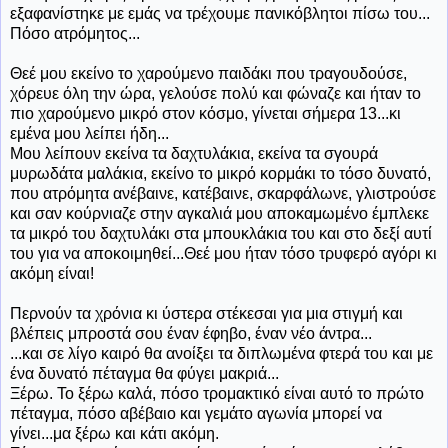
εξαφανίστηκε με εμάς να τρέχουμε πανικόβλητοι πίσω του...
Πόσο ατρόμητος...
Θεέ μου εκείνο το χαρούμενο παιδάκι που τραγουδούσε,
χόρευε όλη την ώρα, γελούσε πολύ και φώναζε και ήταν το
πιο χαρούμενο μικρό στον κόσμο, γίνεται σήμερα 13...κι
εμένα μου λείπει ήδη...
Μου λείπουν εκείνα τα δαχτυλάκια, εκείνα τα σγουρά
μυρωδάτα μαλάκια, εκείνο το μικρό κορμάκι το τόσο δυνατό,
που ατρόμητα ανέβαινε, κατέβαινε, σκαρφάλωνε, γλιστρούσε
και σαν κούρνιαζε στην αγκαλιά μου αποκαμωμένο έμπλεκε
τα μικρό του δαχτυλάκι στα μπουκλάκια του και στο δεξί αυτί
του για να αποκοιμηθεί...Θεέ μου ήταν τόσο τρυφερό αγόρι κι
ακόμη είναι!
Περνούν τα χρόνια κι ύστερα στέκεσαι για μια στιγμή και
βλέπεις μπροστά σου έναν έφηβο, έναν νέο άντρα...
...και σε λίγο καιρό θα ανοίξει τα διπλωμένα φτερά του και με
ένα δυνατό πέταγμα θα φύγει μακριά...
Ξέρω. Το ξέρω καλά, πόσο τρομακτικό είναι αυτό το πρώτο
πέταγμα, πόσο αβέβαιο και γεμάτο αγωνία μπορεί να
γίνει...μα ξέρω και κάτι ακόμη.