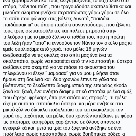
ένα χαρτομάντιλα και τους έλεγε βάζοντας το δαχτυλάκι στο
στόμα, "νάνι τουτούτ", που τραγουδούσε ακαταλαβίστικα και
μιλούσε αλαμπουρνέζικα περπατώντας γύρω γύρω σε όλο
το σπίτι που φώναζε στις βόλτες δυνατά, "παιδάκι
παιδάααακιιιι" σε όποιο παιδάκι συναντούσαμε, που έβλεπε
τους τρεις σωματοφύλακες και πάλευε μπροστά στην
τηλεόραση με το μικρό ξύλινο σπαθάκι του, που η πρώτη
του λέξη ήταν "τάτο" κι εννοούσε τον Νάντο τον σκύλο μας κι
εμείς ουρλιάζαμε από χαρά, που μόλις 18 μηνών
ανεβοκατέβαινε τις σκάλες στο σπίτι μας ένα ένα τα
σκαλοπάτια, χωρίς να κρατιέται από την κουπαστή κι ύστερα
ανέβαινε στο σκαμπό για να πιάσει το ακουστικό του
τηλεφώνου κι έλεγε "μαμάααα" για να μου μιλήσει όταν
ήμουν στη δουλειά και δυο χρονών έπινε το γάλα του
βλέποντας το δεκάλεπτο διαφημιστικό της εταιρείας skoda
ξανά και ξανά, ένα ανόητο διαφημιστικό σποτάκι με ένα αμάξι
που έτρεχε, φρέναρε, έπαιρνε απότομες στροφές...τι τρέλα
είχε με αυτό το σποτάκι! κι ύστερα μια μέρα ανέβηκε στο
μικρό ξύλινο δίκυκλο ποδηλατάκι του και ανακάλυψε την
χαρά της ταχύτητας και μόλις δυο χρονών κατέβαινε με φόρα
τις απότομες κατηφόρες χαρίζοντας σε όλους απανωτά
εγκεφαλικά και μετά τα τρία του ξαφνικά ανέβηκε σε ένα
ποδήλατο χωρίς προσπάθεια, χωρίς βοηθητικές ρόδες κι