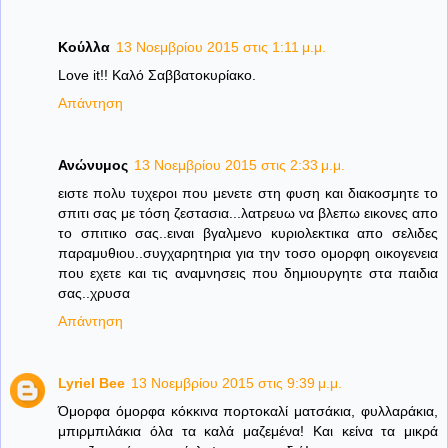
Κούλλα
13 Νοεμβρίου 2015 στις 1:11 μ.μ.
Love it!! Καλό Σαββατοκυρίακο.
Απάντηση
Ανώνυμος
13 Νοεμβρίου 2015 στις 2:33 μ.μ.
ειστε πολυ τυχεροι που μενετε στη φυση και διακοσμητε το
σπιτι σας με τόση ζεστασια...λατρευω να βλεπω εικονες απο
το σπιτικο σας..ειναι βγαλμενο κυριολεκτικα απο σελιδες
παραμυθιου..συγχαρητηρια για την τοσο ομορφη οικογενεια
που εχετε και τις αναμνησεις που δημιουργητε στα παιδια
σας..χρυσα
Απάντηση
Lyriel Bee
13 Νοεμβρίου 2015 στις 9:39 μ.μ.
Όμορφα όμορφα κόκκινα πορτοκαλί ματσάκια, φυλλαράκια,
μπιρμπιλάκια όλα τα καλά μαζεμένα! Και κείνα τα μικρά