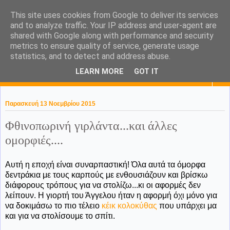
This site uses cookies from Google to deliver its services
KaPa. Me without you...tea
and to analyze traffic. Your IP address and user-agent are
shared with Google along with performance and security
without a biscuit!
metrics to ensure quality of service, generate usage
statistics, and to detect and address abuse.
LEARN MORE
GOT IT
▼
Παρασκευή 13 Νοεμβρίου 2015
Φθινοπωρινή γιρλάντα...και άλλες
ομορφιές....
Αυτή η εποχή είναι συναρπαστική! Όλα αυτά τα όμορφα
δεντράκια με τους καρπούς με ενθουσιάζουν και βρίσκω
διάφορους τρόπους για να στολίζω...κι οι αφορμές δεν
λείπουν. Η γιορτή του Άγγελου ήταν η αφορμή όχι μόνο για
να δοκιμάσω το πιο τέλειο
κέικ κολοκύθας
που υπάρχει μα
και για να στολίσουμε το σπίτι.