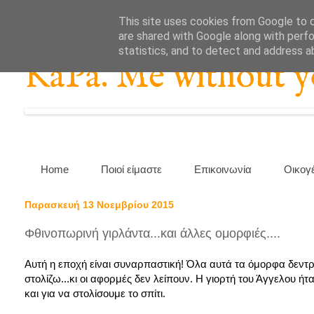
This site uses cookies from Google to de
are shared with Google along with perfo
statistics, and to detect and address a
KaPa. Me without you
Home
Ποιοί είμαστε
Επικοινωνία
Οικογ
Παρασκευή 13 Νοεμβρίου 2015
Φθινοπωρινή γιρλάντα...και άλλες ομορφιές....
Αυτή η εποχή είναι συναρπαστική! Όλα αυτά τα όμορφα δεντρ
στολίζω...κι οι αφορμές δεν λείπουν. Η γιορτή του Άγγελου ήτ
και για να στολίσουμε το σπίτι.