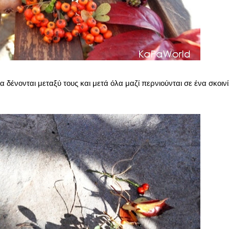
δένονται μεταξύ τους και μετά όλα μαζί περνιούνται σε ένα σκοινί 