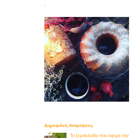
`
Δημοφιλείς Αναρτήσεις
Το ξερόκλαδο που έφερε την