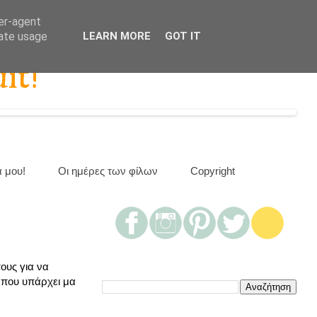
ser-agent
rate usage
LEARN MORE
GOT IT
it!
α μου!
Οι ημέρες των φίλων
Copyright
ους για να
που υπάρχει μα