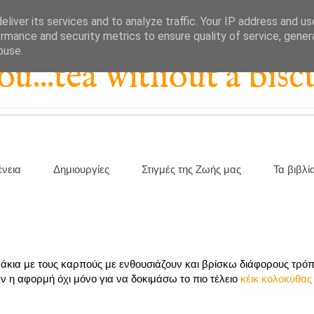
liver its services and to analyze traffic. Your IP address and u
rmance and security metrics to ensure quality of service, gene
buse.
...tea without a biscu
ένεια
Δημιουργίες
Στιγμές της Ζωής μας
Τα βιβλί
άκια με τους καρπούς με ενθουσιάζουν και βρίσκω διάφορους τρόπ
αν η αφορμή όχι μόνο για να δοκιμάσω το πιο τέλειο
κέικ κολοκύθας