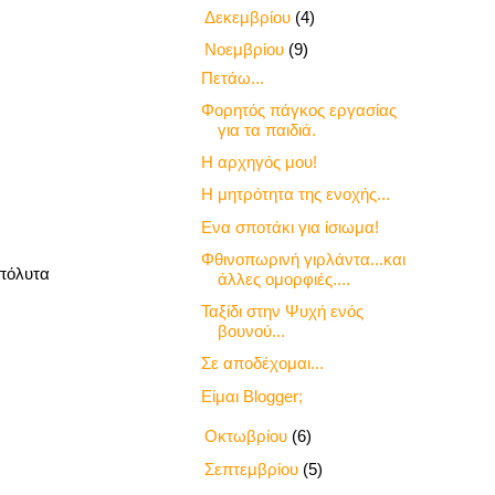
►
Δεκεμβρίου
(4)
▼
Νοεμβρίου
(9)
Πετάω...
Φορητός πάγκος εργασίας
για τα παιδιά.
Η αρχηγός μου!
Η μητρότητα της ενοχής...
Ενα σποτάκι για ίσιωμα!
Φθινοπωρινή γιρλάντα...και
απόλυτα
άλλες ομορφιές....
Ταξίδι στην Ψυχή ενός
βουνού...
Σε αποδέχομαι...
Είμαι Blogger;
►
Οκτωβρίου
(6)
►
Σεπτεμβρίου
(5)