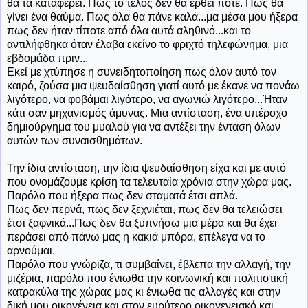
θα τα καταφέρει. Πως το τέλος δεν θα έρθει ποτέ. Πως θα
γίνει ένα θαύμα. Πως όλα θα πάνε καλά...μα μέσα μου ήξερα
πως δεν ήταν τίποτε από όλα αυτά αληθινό...και το
αντιλήφθηκα όταν έλαβα εκείνο το φριχτό τηλεφώνημα, μια
εβδομάδα πριν...
Εκεί με χτύπησε η συνειδητοποίηση πως όλον αυτό τον
καιρό, ζούσα μια ψευδαίσθηση γιατί αυτό με έκανε να πονάω
λιγότερο, να φοβάμαι λιγότερο, να αγωνιώ λιγότερο...Ήταν
κάτι σαν μηχανισμός άμυνας. Μια αντίσταση, ένα υπέροχο
δημιούργημα του μυαλού για να αντέξει την ένταση όλων
αυτών των συναισθημάτων.
Την ίδια αντίσταση, την ίδια ψευδαίσθηση είχα και με αυτό
που ονομάζουμε κρίση τα τελευταία χρόνια στην χώρα μας.
Παρόλο που ήξερα πως δεν σταματά έτσι απλά.
Πως δεν περνά, πως δεν ξεχνιέται, πως δεν θα τελειώσει
έτσι ξαφνικά...Πως δεν θα ξυπνήσω μια μέρα και θα έχει
περάσει από πάνω μας η κακιά μπόρα, επέλεγα να το
αρνούμαι.
Παρόλο που γνώριζα, τι συμβαίνει, έβλεπα την αλλαγή, την
μιζέρια, παρόλο που ένιωθα την κοινωνική και πολιτιστική
κατρακύλα της χώρας μας κι ένιωθα τις αλλαγές και στην
δική μου οικογένεια και στον ευρύτερο οικογενειακό και