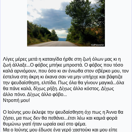
Λίγες μέρες μετά η καταιγίδα ήρθε στη ζωή όλων μας κι η
ζωή άλλαξε...Ο φόβος μπήκε μπροστά. Ο φόβος που τόσο
καλά αρνιόμουν, που όσο κι αν ένιωθα στον σβέρκο μου, τον
έστελνα στη άκρη κι έκανα σαν να μην υπήρχε και βάφτιζα
την ψευδαίσθηση, ελπίδα. Πως όλα θα γίνουν μαγικά...όλα
θα πάνε καλά, δίχως ρήξη. Δίχως άλλο κόστος. Δίχως
άλλο πόνο. Δίχως άλλο φόβο...
Ντροπή μου!
Ο Ιούνης μου έκλεψε την ψευδαίσθηση όχι πως η Άννα θα
ζήσει, μα πως δεν θα πεθάνει...έτσι λέω και καμιά φορά
θυμώνω γιατί ήταν ωραία εκεί στο ψέμα.
Μα ο Ιούνης μου έδωσε ένα γερό χαστούκι και μου είπε