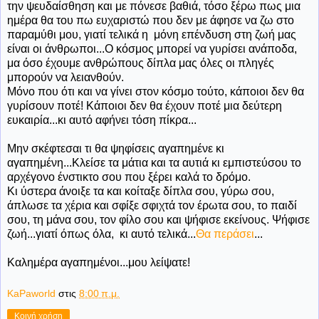
την ψευδαίσθηση και με πόνεσε βαθιά, τόσο ξέρω πως μια
ημέρα θα του πω ευχαριστώ που δεν με άφησε να ζω στο
παραμύθι μου, γιατί τελικά η μόνη επένδυση στη ζωή μας
είναι οι άνθρωποι...Ο κόσμος μπορεί να γυρίσει ανάποδα,
μα όσο έχουμε ανθρώπους δίπλα μας όλες οι πληγές
μπορούν να λειανθούν.
Μόνο που ότι και να γίνει στον κόσμο τούτο, κάποιοι δεν θα
γυρίσουν ποτέ! Κάποιοι δεν θα έχουν ποτέ μια δεύτερη
ευκαιρία...κι αυτό αφήνει τόση πίκρα...
Μην σκέφτεσαι τι θα ψηφίσεις αγαπημένε κι
αγαπημένη...Κλείσε τα μάτια και τα αυτιά κι εμπιστεύσου το
αρχέγονο ένστικτο σου που ξέρει καλά το δρόμο.
Κι ύστερα άνοιξε τα και κοίταξε δίπλα σου, γύρω σου,
άπλωσε τα χέρια και σφίξε σφιχτά τον έρωτα σου, το παιδί
σου, τη μάνα σου, τον φίλο σου και ψήφισε εκείνους. Ψήφισε
ζωή...γιατί όπως όλα, κι αυτό τελικά...
Θα περάσει
...
Καλημέρα αγαπημένοι...μου λείψατε!
KaPaworld
στις
8:00 π.μ.
Κοινή χρήση