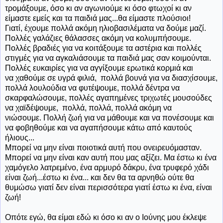
τρομάξουμε, όσο κι αν αγωνιούμε κι όσο φτωχοί κι αν
είμαστε εμείς και τα παιδιά μας...θα είμαστε πλούσιοι!
Γιατί, έχουμε πολλά ακόμη ηλιοβασιλέματα να δούμε μαζί.
Πολλές γαλάζιες θάλασσες ακόμη να κολυμπήσουμε.
Πολλές βραδιές για να κοιτάξουμε τα αστέρια και πολλές
στιγμές για να αγκαλιάσουμε τα παιδιά μας σαν κοιμούνται.
Πολλές ευκαιρίες για να αγγίξουμε ερωτικά κορμιά και
να χαθούμε σε υγρά φιλιά, πολλά βουνά για να διασχίσουμε,
πολλά λουλούδια να φυτέψουμε, πολλά δέντρα να
σκαρφαλώσουμε, πολλές αγαπημένες τριχωτές μουσούδες
να χαϊδέψουμε, πολλά, πολλά, πολλά ακόμη να
νιώσουμε. Πολλή ζωή για να μάθουμε και να πονέσουμε και
να φοβηθούμε και να αγαπήσουμε κάτω από καυτούς
ήλιους...
Μπορεί να μην είναι ποιοτικά αυτή που ονειρευόμασταν.
Μπορεί να μην είναι καν αυτή που μας αξίζει. Μα έστω κι ένα
χαμόγελο λατρεμένο, ένα αρμυρό δάκρυ, ένα τρυφερό χάδι
είναι ζωή...έστω κι ένα... και δεν θα τα αρνηθώ ούτε θα
θυμώσω γιατί δεν είναι περισσότερα γιατί έστω κι ένα, είναι
ζωή!
Οπότε εγώ, θα είμαι εδώ κι όσο κι αν ο Ιούνης μου έκλεψε