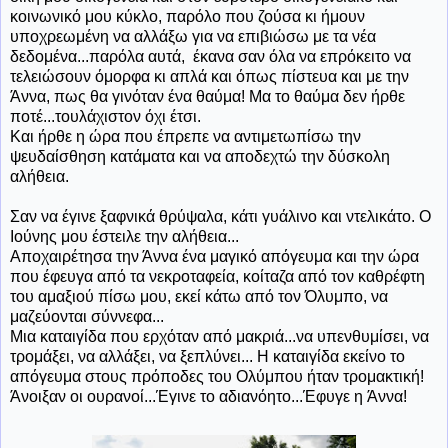
κοινωνικό μου κύκλο, παρόλο που ζούσα κι ήμουν
υποχρεωμένη να αλλάξω για να επιβιώσω με τα νέα
δεδομένα...παρόλα αυτά, έκανα σαν όλα να επρόκειτο να
τελειώσουν όμορφα κι απλά και όπως πίστευα και με την
Άννα, πως θα γινόταν ένα θαύμα! Μα το θαύμα δεν ήρθε
ποτέ...τουλάχιστον όχι έτσι.
Και ήρθε η ώρα που έπρεπε να αντιμετωπίσω την
ψευδαίσθηση κατάματα και να αποδεχτώ την δύσκολη
αλήθεια.
Σαν να έγινε ξαφνικά θρύψαλα, κάτι γυάλινο και ντελικάτο. Ο
Ιούνης μου έστειλε την αλήθεια...
Αποχαιρέτησα την Άννα ένα μαγικό απόγευμα και την ώρα
που έφευγα από τα νεκροταφεία, κοίταζα από τον καθρέφτη
του αμαξιού πίσω μου, εκεί κάτω από τον Όλυμπο, να
μαζεύονται σύννεφα...
Μια καταιγίδα που ερχόταν από μακριά...να υπενθυμίσει, να
τρομάξει, να αλλάξει, να ξεπλύνει... Η καταιγίδα εκείνο το
απόγευμα στους πρόποδες του Ολύμπου ήταν τρομακτική!
Άνοιξαν οι ουρανοί...Έγινε το αδιανόητο...Έφυγε η Άννα!