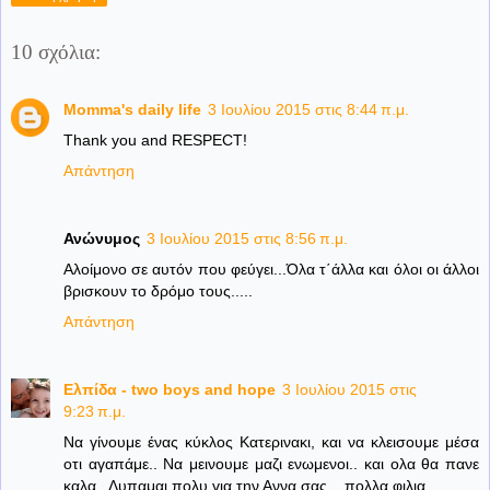
10 σχόλια:
Momma's daily life
3 Ιουλίου 2015 στις 8:44 π.μ.
Thank you and RESPECT!
Απάντηση
Ανώνυμος
3 Ιουλίου 2015 στις 8:56 π.μ.
Αλοίμονο σε αυτόν που φεύγει...Όλα τ΄άλλα και όλοι οι άλλοι
βρισκουν το δρόμο τους.....
Απάντηση
Ελπίδα - two boys and hope
3 Ιουλίου 2015 στις
9:23 π.μ.
Να γίνουμε ένας κύκλος Κατερινακι, και να κλεισουμε μέσα
οτι αγαπάμε.. Να μεινουμε μαζι ενωμενοι.. και ολα θα πανε
καλα.. Λυπαμαι πολυ για την Αννα σας... πολλα φιλια