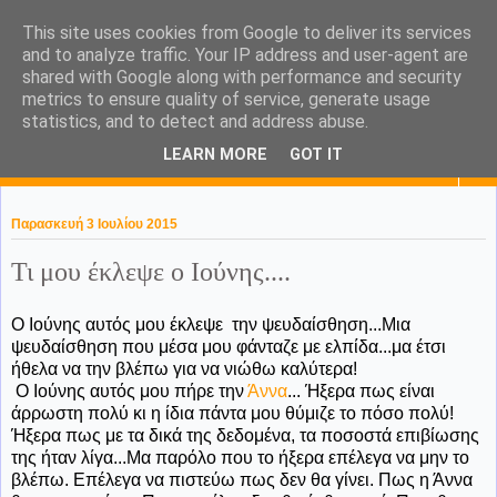
This site uses cookies from Google to deliver its services
KaPa. Me without you...tea
and to analyze traffic. Your IP address and user-agent are
shared with Google along with performance and security
without a biscuit!
metrics to ensure quality of service, generate usage
statistics, and to detect and address abuse.
LEARN MORE
GOT IT
▼
Παρασκευή 3 Ιουλίου 2015
Τι μου έκλεψε ο Ιούνης....
Ο Ιούνης αυτός μου έκλεψε την ψευδαίσθηση...Μια
ψευδαίσθηση που μέσα μου φάνταζε με ελπίδα...μα έτσι
ήθελα να την βλέπω για να νιώθω καλύτερα!
Ο Ιούνης αυτός μου πήρε την
Άννα
... Ήξερα πως είναι
άρρωστη πολύ κι η ίδια πάντα μου θύμιζε το πόσο πολύ!
Ήξερα πως με τα δικά της δεδομένα, τα ποσοστά επιβίωσης
της ήταν λίγα...Μα παρόλο που το ήξερα επέλεγα να μην το
βλέπω. Επέλεγα να πιστεύω πως δεν θα γίνει. Πως η Άννα