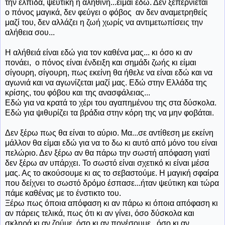
την ελπίδα, ψεύτικη ή αληθινή...είμαι εδώ. Δεν ξεπερνιέται
ο πόνος μαγικά, δεν φεύγει ο φόβος αν δεν αναμετρηθείς
μαζί του, δεν αλλάζει η ζωή χωρίς να αντιμετωπίσεις την
αλήθεια σου...
Η αλήθειά είναι εδώ για τον καθένα μας... κι όσο κι αν
πονάει, ο πόνος είναι ένδειξη και σημάδι ζωής κι είμαι
σίγουρη, σίγουρη, πως εκείνη θα ήθελε να είναι εδώ και να
αγωνιά και να αγωνίζεται μαζί μας. Εδώ στην Ελλάδα της
κρίσης, του φόβου και της ανασφάλειας...
Εδώ για να κρατά το χέρι του αγαπημένου της στα δύσκολα.
Εδώ για ψιθυρίζει τα βράδια στην κόρη της να μην φοβάται.
Δεν ξέρω πως θα είναι το αύριο. Μα...σε αντίθεση με εκείνη
μάλλον θα είμαι εδώ για να το δω κι αυτό από μόνο του είναι
πελώριο. Δεν ξέρω αν θα πάρω την σωστή απόφαση γιατί
δεν ξέρω αν υπάρχει. Το σωστό είναι σχετικό κι είναι μέσα
μας. Ας το ακούσουμε κι ας το σεβαστούμε. Η μαγική σφαίρα
που δείχνει το σωστό δρόμο έσπασε...ήταν ψεύτικη και τώρα
πάμε καθένας με το ένστικτο του.
Ξέρω πως όποια απόφαση κι αν πάρω κι όποια απόφαση κι
αν πάρεις τελικά, πως ότι κι αν γίνει, όσο δύσκολα και
σκληρά κι αν ζούμε, όσο κι αν πονέσουμε., όσο κι αν