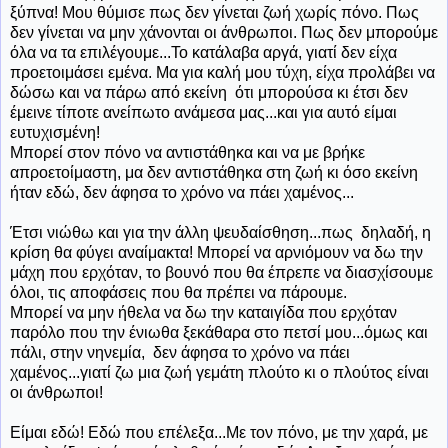
ξύπνα! Μου θύμισε πως δεν γίνεται ζωή χωρίς πόνο. Πως
δεν γίνεται να μην χάνονται οι άνθρωποι. Πως δεν μπορούμε
όλα να τα επιλέγουμε...Το κατάλαβα αργά, γιατί δεν είχα
προετοιμάσει εμένα. Μα για καλή μου τύχη, είχα προλάβει να
δώσω και να πάρω από εκείνη ότι μπορούσα κι έτσι δεν
έμεινε τίποτε ανείπωτο ανάμεσα μας...και για αυτό είμαι
ευτυχισμένη!
Μπορεί στον πόνο να αντιστάθηκα και να με βρήκε
απροετοίμαστη, μα δεν αντιστάθηκα στη ζωή κι όσο εκείνη
ήταν εδώ, δεν άφησα το χρόνο να πάει χαμένος...
Έτσι νιώθω και για την άλλη ψευδαίσθηση...πως δηλαδή, η
κρίση θα φύγει αναίμακτα! Μπορεί να αρνιόμουν να δω την
μάχη που ερχόταν, το βουνό που θα έπρεπε να διασχίσουμε
όλοι, τις αποφάσεις που θα πρέπει να πάρουμε.
Μπορεί να μην ήθελα να δω την καταιγίδα που ερχόταν
παρόλο που την ένιωθα ξεκάθαρα στο πετσί μου...όμως και
πάλι, στην νηνεμία, δεν άφησα το χρόνο να πάει
χαμένος...γιατί ζω μια ζωή γεμάτη πλούτο κι ο πλούτος είναι
οι άνθρωποι!
Είμαι εδώ! Εδώ που επέλεξα...Με τον πόνο, με την χαρά, με