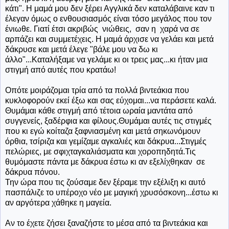
κάτι". Η μαμά μου δεν ξέρει Αγγλικά δεν καταλάβαινε καν τι
έλεγαν όμως ο ενθουσιασμός είναι τόσο μεγάλος που τον
ένιωθε. Γιατί έτσι ακριβώς νιώθεις, σαν η χαρά να σε
αρπάζει και συμμετέχεις. Η μαμά άρχισε να γελάει και μετά
δάκρυσε και μετά έλεγε "βάλε μου να δω κι
άλλο"...Καταλήξαμε να γελάμε κι οι τρεις μας...κι ήταν μια
στιγμή από αυτές που κρατάω!
Οπότε μοιράζομαι τρία από τα πολλά βιντεάκια που
κυκλοφορούν εκεί έξω και σας εύχομαι...να περάσετε καλά.
Θυμάμαι κάθε στιγμή από τέτοια ωραία μαντάτα από
συγγενείς, ξαδέρφια και φίλους.Θυμάμαι αυτές τις στιγμές
που κι εγώ κοίταζα ξαφνιασμένη και μετά σηκωνόμουν
όρθια, τσίριζα και γεμίζαμε αγκαλιές και δάκρυα...Στιγμές
πελώριες, με σφιχταγκαλιάσματα και χοροπηδητά.Τις
θυμόμαστε πάντα με δάκρυα έστω κι αν εξελίχθηκαν σε
δάκρυα πόνου.
Την ώρα που τις ζούσαμε δεν ξέραμε την εξέλιξη κι αυτό
πασπάλιζε το υπέροχο νέο με μαγική χρυσόσκονη...έστω κι
αν αργότερα χάθηκε η μαγεία.
Αν το έχετε ζήσει ξαναζήστε το μέσα από τα βιντεάκια και