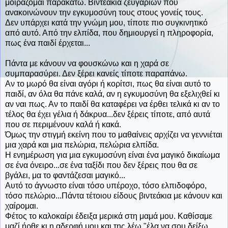
μοιράζομαι παρακάτω. Βιντεάκια ζευγαριών που
ανακοινώνουν την εγκυμοσύνη τους στους γονείς τους.
Δεν υπάρχει κατά την γνώμη μου, τίποτε πιο συγκινητικό
από αυτό. Από την ελπίδα, που δημιουργεί η πληροφορία,
πως ένα παιδί έρχεται...
Πάντα με κάνουν να φουσκώνω και η χαρά σε
συμπαρασύρει. Δεν ξέρει κανείς τίποτε παραπάνω.
Αν το μωρό θα είναι αγόρι ή κορίτσι, πως θα είναι αυτό το
παιδί, αν όλα θα πάνε καλά, αν η εγκυμοσύνη θα εξελιχθεί κι
αν ναι πως. Αν το παιδί θα καταφέρει να έρθει τελικά κι αν το
τέλος θα έχει γέλια ή δάκρυα...δεν ξέρεις τίποτε, από αυτά
που σε περιμένουν καλά ή κακά.
Όμως την στιγμή εκείνη που το μαθαίνεις αρχίζει να γεννιέται
μια χαρά και μια πελώρια, πελώρια ελπίδα.
Η ενημέρωση για μια εγκυμοσύνη είναι ένα μαγικό δικαίωμα
σε ένα όνειρο...σε ένα ταξίδι που δεν ξέρεις που θα σε
βγάλει, μα το φαντάζεσαι μαγικό...
Αυτό το άγνωστο είναι τόσο υπέροχο, τόσο ελπιδοφόρο,
τόσο πελώριο...Πάντα τέτοιου είδους βιντεάκια με κάνουν και
χαίρομαι.
Φέτος το καλοκαίρι έδειξα μερικά στη μαμά μου. Καθίσαμε
μαζί ήρθε κι η αδερφή μου και της λέω "έλα να σου δείξω