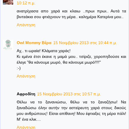
10:12 π.μ.
ανατρίχιασα απο χαρά και κλαιω ..πρωι πρωι.. Αυτά τα
βιντεάκια σου φτιάχνουν τη μέρα.. καλημέρα Κατερίνα μου..
Απάντηση
Owl Mommy Βέρα
15 Νοεμβρίου 2013 στις 10:44 π.μ.
Αχ.. τι ωραία! Κλάματα χαράς!
Κι εμένα έτσι έκανε η μαμά μου.. τσίριζε, χοροπηδούσε και
έλεγε "θα κάνουμε μωρό, θα κάνουμε μωρό!!!!"
:-)
Απάντηση
Αφροδίτη
15 Νοεμβρίου 2013 στις 10:57 π.μ.
Θέλω να το ξανανιώσω, θέλω να το ξαναζήσω! Να
ξαναδώσω όλην αυτήν την αστείρευτη χαρά στους δικούς
μου ανθρώπους! Είσαι απίθανη! Μου έφτιαξες τη μέρα πάλι!
Μ' ένα κλικ....
Απάντηση