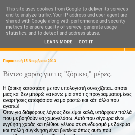
This site uses cookies from Google to deliver its services
KaPa. Me without you...tea
and to analyze traffic. Your IP address and user-agent are
shared with Google along with performance and security
without a biscuit!
metrics to ensure quality of service, generate usage
statistics, and to detect and address abuse.
LEARN MORE
GOT IT
▼
Παρασκευή 15 Νοεμβρίου 2013
Βίντεο χαράς για τις "ζόρικες" μέρες.
Η ζόρικη κατάσταση με τον υπολογιστή συνεχίζεται...οπότε
μιας και δεν μπορώ να κάνω μια από τις προγραμματισμένες
αναρτήσεις αποφάσισα να μοιραστώ και κάτι άλλο που
αγαπώ!
Όταν για διάφορους λόγους δεν είμαι καλά, υπάρχουν πολλά
που με βοηθούν να χαμογελάσω. Αυτό που σίγουρα είναι
εγγύηση χαράς και ηλίθιου γέλιου σε συνδυασμό με δάκρυα
και πολλή συγκίνηση είναι βιντέκια όπως αυτά που