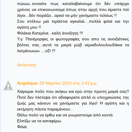
πώωω..εννοείτε πως καταλαβαίνουμε ότι δέν υπάρχει
χρόνος να επικοινωνούμε όπως στην αρχή που είμαστε πιό
λίγοι...δέν πειράζει...αρκεί να μήν χανόμαστε τελείως !!
Σου στέλνω μιά τεράστια αγκαλιά....πολλά φιλιά και την
αγάπη μου !!
Φιλάκια Κατερίνα...καλή άνοιξηηη !!!
Υ.γ: Πανέμορφες οι φωτογραφίες σου απο τις ανοιξιάτικες
βόλτες σας...αυτά τα μικρά μώβ νεραιδολουλουδάκια τα
λατρέυωωω ...;οD !!!
Απάντηση
Angelique
29 Μαρτίου 2013 στις 3:41 μ.μ.
Χαίρομαι πολύ που ανήκω και εγώ στην πρώτη μαγιά σας!!
Ποτέ δεν πίστεψα ότι αδιαφορείτε απλά οι υποχρεώσεις της
ζωής μας κάνουν να χανόμαστε για λίγο! Η αγάπη και η
εκτίμηση πάντα παραμένουν..
Θέλω πολύ να έρθω και να γνωριστούμε από κοντά.
Ελπίζω να τα καταφέρω.
Φιλιά.