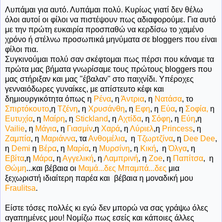
Λυπάμαι για αυτό. Λυπάμαι πολύ. Κυρίως γιατί δεν θέλω
όλοι αυτοί οι φίλοι να πιστέψουν πως αδιαφορούμε. Για αυτό
με την πρώτη ευκαιρία προσπαθώ να κερδίσω το χαμένο
χρόνο ή στέλνω προσωπικά μηνύματα σε bloggers που είναι
φίλοι πια.
Συγκινούμαι πολύ σαν σκέφτομαι πως πέρσι που κάναμε τα
πρώτα μας βήματα γνωρίσαμε τους πρώτους bloggers που
μας στήριξαν και μας "έβαλαν" στο παιχνίδι. Υπέροχες
γενναιόδωρες γυναίκες, με απίστευτο κέφι και
δημιουργικότητα όπως η
Ρένα
, η
Άντρια
, η
Νατάσα
, το
Σπιρτόκουτο
,η
Τζένη
, η
Χρυσάνθη
, η
Εφη
, η
Εύα
, η
Σοφία,
η
Ευτυχία
, η
Μαίρη
, η
Stickland
, η
Αχτίδα
, η
Σόφη
, η
Εύη
,η
Vailie
, η
Μάγια
, η
Γιασμίν
,η
Χαρά
, η
Λύριελ
,η
Princess
, η
Ζαμπία
, η
Μαριάννα
, τα
Ανθομέλια
, η
Τζωρτζίνα
, η
Dee Dee
,
η
Demi
η
Βέρα
, η
Μαρία
, η
Μυρσίνη
, η
Κική
, η
Όλγα
, η
Εβίτα
,η
Μάρα
, η
Αγγελική
, η
Λαμπρινή
, η
Zoe
, η
Παπίτσα
, η
Θώμη
...και βέβαια οι
Μαμά...δες Μπαμπά...δες
μια
ξεχωριστή ιδιαίτερη παρέα και βέβαια η μοναδική μου
Fraulitsa
.
Είστε τόσες πολλές κι εγώ δεν μπορώ να σας γράψω όλες
αγαπημένες μου! Νομίζω πως εσείς και κάποιες άλλες