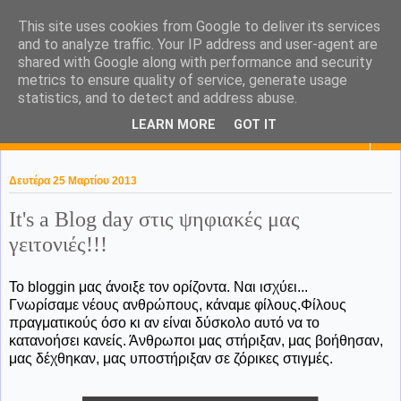
This site uses cookies from Google to deliver its services
KaPa. Me without you...tea
and to analyze traffic. Your IP address and user-agent are
shared with Google along with performance and security
without a biscuit!
metrics to ensure quality of service, generate usage
statistics, and to detect and address abuse.
LEARN MORE
GOT IT
▼
Δευτέρα 25 Μαρτίου 2013
It's a Βlog day στις ψηφιακές μας
γειτονιές!!!
Το bloggin μας άνοιξε τον ορίζοντα. Ναι ισχύει...
Γνωρίσαμε νέους ανθρώπους, κάναμε φίλους.Φίλους
πραγματικούς όσο κι αν είναι δύσκολο αυτό να το
κατανοήσει κανείς. Άνθρωποι μας στήριξαν, μας βοήθησαν,
μας δέχθηκαν, μας υποστήριξαν σε ζόρικες στιγμές.