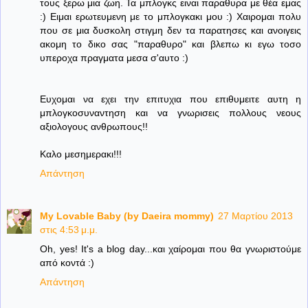
τους ξερω μια ζωη. Τα μπλογκς ειναι παραθυρα με θέα εμας
:) Ειμαι ερωτευμενη με το μπλογκακι μου :) Χαιρομαι πολυ
που σε μια δυσκολη στιγμη δεν τα παρατησες και ανοιγεις
ακομη το δικο σας "παραθυρο" και βλεπω κι εγω τοσο
υπεροχα πραγματα μεσα σ'αυτο :)
Ευχομαι να εχει την επιτυχια που επιθυμειτε αυτη η
μπλογκοσυναντηση και να γνωρισεις πολλους νεους
αξιολογους ανθρωπους!!
Καλο μεσημερακι!!!
Απάντηση
My Lovable Baby (by Daeira mommy)
27 Μαρτίου 2013
στις 4:53 μ.μ.
Oh, yes! It's a blog day...και χαίρομαι που θα γνωριστούμε
από κοντά :)
Απάντηση