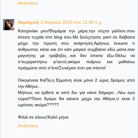
Απάντηση
Λαμπρινή
2 Απριλίου 2013 στις 12:06 π.μ.
Κατερινάκι μου!Θυμάμαι την μέρα,την νύχτα μάλλον,που
έπεσα τυχαία στο blog σου.Με ξενύχτησες γιατί σε διάβασα
μέχρι την πρώτη σου ανάρτηση.Αμέσως ένιωσα τι
άνθρωπος είσαι και ότι κάτι μαγικό συμβαίνει εδώ μέσα,σαν
μαγνήτης με τράβηξες...και δεν έπεσα έξω.Θέλω να
σ'ευχαριστήσω γι'αυτό,ακόμα παίρνω και μαθαίνω
πράγματα από σ'ένα!Συνέχισε έτσι για πάντα!
Οικογένεια ΚαΠα,η Ερμιόνη είναι μόνο 2 ώρες δρόμος από
την Αθήνα...
Μήπως να έρθετε κι από δω για κάνα διήμερο...Λέω εγώ
τώρα!!!Τόσο δρόμο θα κάνετε μέχρι την Αθήνα,τί είναι 2
ωρίτσες ακόμα?????
Φιλιά σε όλους!Καλό μήνα
Απάντηση