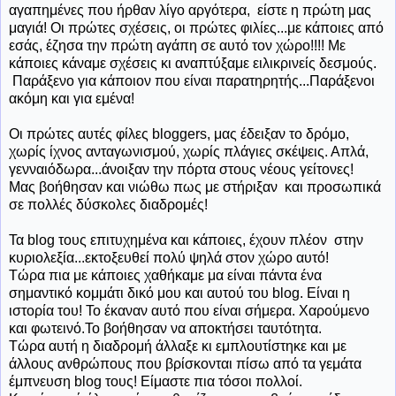
αγαπημένες που ήρθαν λίγο αργότερα, είστε η πρώτη μας
μαγιά! Οι πρώτες σχέσεις, οι πρώτες φιλίες...με κάποιες από
εσάς, έζησα την πρώτη αγάπη σε αυτό τον χώρο!!!! Με
κάποιες κάναμε σχέσεις κι αναπτύξαμε ειλικρινείς δεσμούς.
Παράξενο για κάποιον που είναι παρατηρητής...Παράξενοι
ακόμη και για εμένα!
Οι πρώτες αυτές φίλες bloggers, μας έδειξαν το δρόμο,
χωρίς ίχνος ανταγωνισμού, χωρίς πλάγιες σκέψεις. Απλά,
γενναιόδωρα...άνοιξαν την πόρτα στους νέους γείτονες!
Μας βοήθησαν και νιώθω πως με στήριξαν και προσωπικά
σε πολλές δύσκολες διαδρομές!
Τα blog τους επιτυχημένα και κάποιες, έχουν πλέον στην
κυριολεξία...εκτοξευθεί πολύ ψηλά στον χώρο αυτό!
Τώρα πια με κάποιες χαθήκαμε μα είναι πάντα ένα
σημαντικό κομμάτι δικό μου και αυτού του blog. Είναι η
ιστορία του! Το έκαναν αυτό που είναι σήμερα. Χαρούμενο
και φωτεινό.Το βοήθησαν να αποκτήσει ταυτότητα.
Τώρα αυτή η διαδρομή άλλαξε κι εμπλουτίστηκε και με
άλλους ανθρώπους που βρίσκονται πίσω από τα γεμάτα
έμπνευση blog τους! Είμαστε πια τόσοι πολλοί.