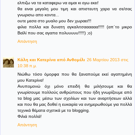
ελπιζω να τα καταφερω να ειμαι κι εγω εκει!
θα ειναι μεγαλη μου τιμη και απιστευτη χαρα να σε/σας
γνωρισω απο κοντα...
ουτε μεσα στο μυαλο μου δεν χωραει!!!
φιλια πολλα και δυνατη αγκαλιτσαααααα!!!!! (απ΄το μικρο
Βαϊλί που σας αγαπα πολυυυυυ!!!!!) ;ο)
Απάντηση
Κάλη και Κατερίνα από Ανθομέλι
26 Μαρτίου 2013 στις
10:38 π.μ.
Νιώθω τόσο όμορφα που θα ξαναπούμε εκεί αγαπημένη
μου Κατερίνα!
Ανυπομονώ όχι μόνο επειδή θα μιλήσουμε και θα
γνωρίσουμε πολλούς ανθρώπους που ήδη γνωρίζουμε από
τα blog μας μέσω των σχολίων και των αναρτήσεων αλλά
και που θα μας δοθεί η ευκαιρία να ενημερωθούμε για πολλά
τεχνικά θέματα σχετικά με το blogging.
Φιλιά πολλά!
Απάντηση