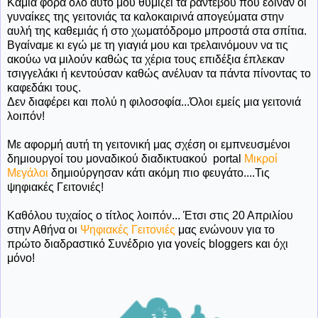
Καμιά φορά όλο αυτό μου θυμίζει τα ραντεβού που έδιναν οι
γυναίκες της γειτονιάς τα καλοκαιρινά απογεύματα στην
αυλή της καθεμιάς ή στο χωματόδρομο μπροστά στα σπίτια.
Βγαίναμε κι εγώ με τη γιαγιά μου και τρελαινόμουν να τις
ακούω να μιλούν καθώς τα χέρια τους επιδέξια έπλεκαν
τσιγγελάκι ή κεντούσαν καθώς ανέλυαν τα πάντα πίνοντας το
καφεδάκι τους.
Δεν διαφέρει και πολύ η φιλοσοφία...Όλοι εμείς μια γειτονιά
λοιπόν!
Με αφορμή αυτή τη γειτονική μας σχέση οι εμπνευσμένοι
δημιουργοί του μοναδικού διαδικτυακού portal
Μικροί
Μεγάλοι
δημιούργησαν κάτι ακόμη πιο φευγάτο....Τις
ψηφιακές Γειτονιές!
Καθόλου τυχαίος ο τίτλος λοιπόν... Έτσι στις 20 Απριλίου
στην Αθήνα οι
Ψηφιακές Γειτονιές
μας ενώνουν για το
πρώτο διαδραστικό Συνέδριο για γονείς bloggers και όχι
μόνο!