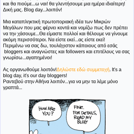
και θα πιούμε...ω ναι! θα γλεντήσουμε μια ημέρα ιδιαίτερη!
Δική μας. Βlog day...λοιπόν!
Μια καταπληκτική πρωτοποριακή ιδέα των Μικρών
Μεγάλων που μας φέρνει κοντά και νομίζω πως δεν πρέπει
να την χάσουμε...Θα είμαστε πολλοί και θέλουμε να γίνουμε
ακόμη περισσότεροι. Να είστε εκεί...ας είστε εκεί!
Περιμένω να σας δω, τουλάχιστον κάποιους από εσάς
bloggers και αναγνώστες και followers και επιτέλους να σας
γνωρίσω...αγαπημένοι!
Ας οργανωθούμε λοιπόν!
Δηλώστε εδώ συμμετοχή
. It's a
blog day, it's our day bloggers!
Ραντεβού στην Αθήνα λοιπόν...για να μην τα λέμε μόνο
γραπτά...