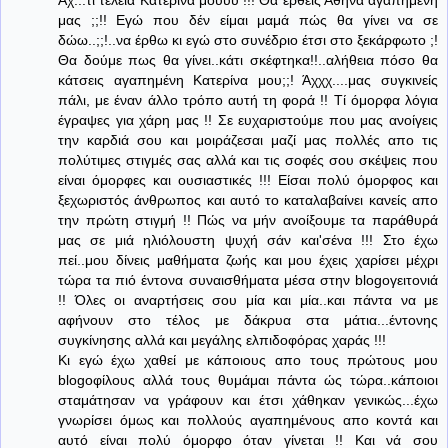
Άχ...τί τελεια Κατερίνα μουυυ !!! Θα έρθεις Αθήνα αγαπημένη
μας ;;!! Εγώ που δέν είμαι μαμά πώς θα γίνει να σε
δώω..;;!..να έρθω κι εγώ στο συνέδριο έτσι στο ξεκάρφωτο ;!
Θα δούμε πως θα γίνει..κάτι σκέφτηκα!!..αλήθεια πόσο θα
κάτσεις αγαπημένη Κατερίνα μου;;! Άχχχ....μας συγκινείς
πάλι, με έναν άλλο τρόπο αυτή τη φορά !! Τί όμορφα λόγια
έγραψες για χάρη μας !! Σε ευχαριστούμε που μας ανοίγεις
την καρδιά σου και μοιράζεσαι μαζί μας πολλές απο τις
πολύτιμες στιγμές σας αλλά και τις σοφές σου σκέψεις που
είναι όμορφες και ουσιαστικές !!! Είσαι πολύ όμορφος και
ξεχωριστός άνθρωπος και αυτό το καταλαβαίνει κανείς απο
την πρώτη στιγμή !! Πώς να μήν ανοίξουμε τα παράθυρά
μας σε μιά ηλιόλουστη ψυχή σάν και'σένα !!! Στο έχω
πεί..μου δίνεις μαθήματα ζωής και μου έχεις χαρίσει μέχρι
τώρα τα πιό έντονα συναισθήματα μέσα στην blogoγειτονιά
!! Όλες οι αναρτήσεις σου μία και μία..και πάντα να με
αφήνουν στο τέλος με δάκρυα στα μάτια...έντονης
συγκίνησης αλλά και μεγάλης ελπιδοφόρας χαράς !!!
Κι εγώ έχω χαθεί με κάποιους απο τους πρώτους μου
blogoφίλους αλλά τους θυμάμαι πάντα ώς τώρα..κάποιοι
σταμάτησαν να γράφουν και έτσι χάθηκαν γενικώς...έχω
γνωρίσει όμως και πολλούς αγαπημένους απο κοντά και
αυτό είναι πολύ όμορφο όταν γίνεται !! Και νά σου