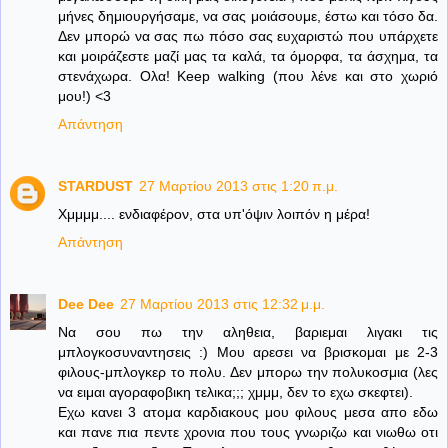
μήνες δημιουργήσαμε, να σας μοιάσουμε, έστω και τόσο δα.
Δεν μπορώ να σας πω πόσο σας ευχαριστώ που υπάρχετε
και μοιράζεστε μαζί μας τα καλά, τα όμορφα, τα άσχημα, τα
στενάχωρα. Ολα! Keep walking (που λένε και στο χωριό
μου!) <3
Απάντηση
STARDUST
27 Μαρτίου 2013 στις 1:20 π.μ.
Χμμμμ.... ενδιαφέρον, στα υπ'όψιν λοιπόν η μέρα!
Απάντηση
Dee Dee
27 Μαρτίου 2013 στις 12:32 μ.μ.
Να σου πω την αληθεια, βαριεμαι λιγακι τις
μπλογκοσυναντησεις :) Μου αρεσει να βρισκομαι με 2-3
φιλους-μπλογκερ το πολυ. Δεν μπορω την πολυκοσμια (λες
να ειμαι αγοραφοβικη τελικα;;; χμμμ, δεν το εχω σκεφτει).
Εχω κανει 3 ατομα καρδιακους μου φιλους μεσα απο εδω
και πανε πια πεντε χρονια που τους γνωριζω και νιωθω οτι