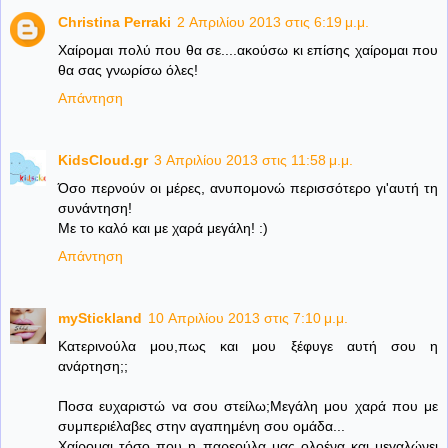
Christina Perraki
2 Απριλίου 2013 στις 6:19 μ.μ.
Χαίρομαι πολύ που θα σε....ακούσω κι επίσης χαίρομαι που
θα σας γνωρίσω όλες!
Απάντηση
KidsCloud.gr
3 Απριλίου 2013 στις 11:58 μ.μ.
Όσο περνούν οι μέρες, ανυπομονώ περισσότερο γι'αυτή τη
συνάντηση!
Με το καλό και με χαρά μεγάλη! :)
Απάντηση
myStickland
10 Απριλίου 2013 στις 7:10 μ.μ.
Kατερινούλα μου,πως και μου ξέφυγε αυτή σου η
ανάρτηση;;
Ποσα ευχαριστώ να σου στείλω;Μεγάλη μου χαρά που με
συμπεριέλαβες στην αγαπημένη σου ομάδα...
Χαίρομαι τόσο που η παρεούλα μας ολοένα και μεγαλώνει