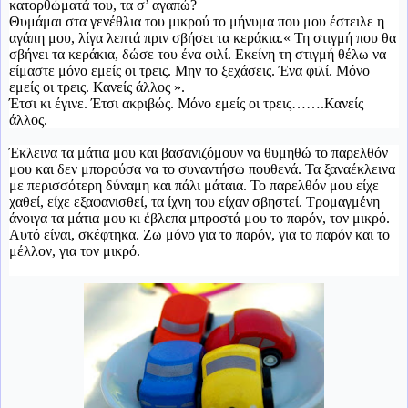
κατορθώματά του, τα σ’ αγαπώ?
Θυμάμαι στα γενέθλια του μικρού το μήνυμα που μου έστειλε η
αγάπη μου, λίγα λεπτά πριν σβήσει τα κεράκια.« Τη στιγμή που θα
σβήνει τα κεράκια, δώσε του ένα φιλί. Εκείνη τη στιγμή θέλω να
είμαστε μόνο εμείς οι τρεις. Μην το ξεχάσεις. Ένα φιλί. Μόνο
εμείς οι τρεις. Κανείς άλλος ».
Έτσι κι έγινε. Έτσι ακριβώς. Μόνο εμείς οι τρεις…….Κανείς
άλλος.
Έκλεινα τα μάτια μου και βασανιζόμουν να θυμηθώ το παρελθόν
μου και δεν μπορούσα να το συναντήσω πουθενά. Τα ξαναέκλεινα
με περισσότερη δύναμη και πάλι μάταια. Το παρελθόν μου είχε
χαθεί, είχε εξαφανισθεί, τα ίχνη του είχαν σβηστεί. Τρομαγμένη
άνοιγα τα μάτια μου κι έβλεπα μπροστά μου το παρόν, τον μικρό.
Αυτό είναι, σκέφτηκα. Ζω μόνο για το παρόν, για το παρόν και το
μέλλον, για τον μικρό.