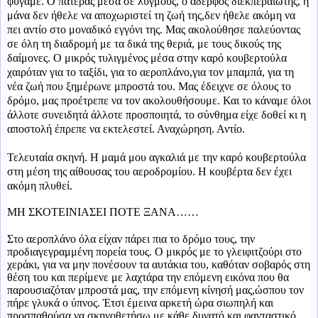
φύγαμε. Ο πατέρας μέσα σε λυγμούς, ο αδερφός διεκπεραιωτής, η
μάνα δεν ήθελε να αποχωριστεί τη ζωή της,δεν ήθελε ακόμη να
πει αντίο στο μοναδικό εγγόνι της. Μας ακολούθησε παλεύοντας
σε όλη τη διαδρομή με τα δικά της θεριά, με τους δικούς της
δαίμονες. Ο μικρός τυλιγμένος μέσα στην καρό κουβερτούλα
χαιρόταν για το ταξίδι, για το αεροπλάνο,για τον μπαμπά, για τη
νέα ζωή που ξημέρωνε μπροστά του. Μας έδειχνε σε όλους το
δρόμο, μας προέτρεπε να τον ακολουθήσουμε. Και το κάναμε όλοι
άλλοτε συνειδητά άλλοτε προσποιητά, το σύνθημα είχε δοθεί κι η
αποστολή έπρεπε να εκτελεστεί. Αναχώρηση. Αντίο.
Τελευταία σκηνή. Η μαμά μου αγκαλιά με την καρό κουβερτούλα
στη μέση της αίθουσας του αεροδρομίου. Η κουβέρτα δεν έχει
ακόμη πλυθεί.
ΜΗ ΣΚΟΤΕΙΝΙΑΣΕΙ ΠΟΤΕ ΞΑΝΑ……
Στο αεροπλάνο όλα είχαν πάρει πια το δρόμο τους, την
προδιαγεγραμμένη πορεία τους. Ο μικρός με το γλειφιτζούρι στο
χεράκι, για να μην πονέσουν τα αυτάκια του, καθόταν σοβαρός στη
θέση του και περίμενε με λαχτάρα την επόμενη εικόνα που θα
παρουσιαζόταν μπροστά μας, την επόμενη κίνησή μας,ώσπου τον
πήρε γλυκά ο ύπνος. Έτσι έμεινα αρκετή ώρα σιωπηλή και
προσπαθούσα να σκηνοθετήσω με κάθε δυνατό και φανταστικό