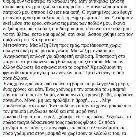
Φοβόμουν να κατέβω το κατώφλι της. Μην αντικρίσω ξανά τη
συσκευασμένη μου ζωή και καταρρεύσω. Η καγκελόπορτα του
πατρικού μου σπιτιού έκλεισε και αυτή. Ο αγαπημένος μου έφυγε
μετανάστης για μια καλύτερη ζωή. Ξημερώματα έφυγε.Στεκόμουν
εκεί μέσα στο κρύο, σήκωνα τις μύτες των ποδιών μου, έκανα
δεξιά,αριστερά, σκούπιζα τα δάκρυά μου, τέντωνα το κεφάλι μου
να τον βλέπω, έστω και αμυδρά, σαν σκιά, ώσπου χάθηκε από τον
ορίζοντά μου. Κατέρρευσα.
Μετανάστης. Μια λέξη ξένη προς εμάς, πρωτάκουστη,χωρίς
οικογενειακή εμπειρία και γνώση. Μια λέξη μονόδρομος,
Αναγκαστική επιλογή για αξιοπρεπή επιβίωση. Επιστροφή στο
πατρικό, στην οικογενειακή θαλπωρή και ζεστασιά. Με ποιον
άλλον άλλωστε θα σήκωνα αυτό το φορτίο? Χρειαζόμουν τη
φροντίδα και την αγάπη των γονιών μου. Την είχα ανάγκη όσο
ποτέ άλλοτε.
Ένας χρόνος πέρασε από εκείνη τη βαριά και μελαγχολική μέρα,
ένας χρόνος και κάτι. Ένας χρόνος με την απουσία του μπαμπά
πάντοτε κόμπος στο λαιμό, δάκρυ πνιχτό, κραυγή βωβή, παράπονο
πονεμένο. Μόνο, μη μας προλάβει η βροχή……... Μην
προδοθούμε στο παιδί. Ένα παιδί που αυτόν το χρόνο μακριά από
τον μπαμπά μεγάλωσε πολύ και από μωρό έγινε
παιδάκι.Περπάτησε, έτρεξε, χόρεψε, είπε τις πρώτες λεξούλες, τα
πρώτα τραγουδάκια,έκανε τους πρώτους φίλους. Σε πόσα
μηνύματα, σε πόσες φωτογραφίες, σε πόσα τηλεφωνήματα, σε
πόσα γράμματα στον μπαμπά να χωρέσουν οι λεξούλες του, τα