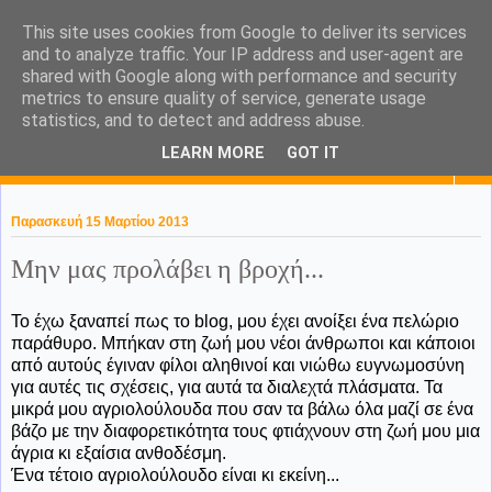
This site uses cookies from Google to deliver its services
KaPa. Me without you...tea
and to analyze traffic. Your IP address and user-agent are
shared with Google along with performance and security
without a biscuit!
metrics to ensure quality of service, generate usage
statistics, and to detect and address abuse.
LEARN MORE
GOT IT
▼
Παρασκευή 15 Μαρτίου 2013
Μην μας προλάβει η βροχή...
Το έχω ξαναπεί πως το blog, μου έχει ανοίξει ένα πελώριο
παράθυρο. Μπήκαν στη ζωή μου νέοι άνθρωποι και κάποιοι
από αυτούς έγιναν φίλοι αληθινοί και νιώθω ευγνωμοσύνη
για αυτές τις σχέσεις, για αυτά τα διαλεχτά πλάσματα. Τα
μικρά μου αγριολούλουδα που σαν τα βάλω όλα μαζί σε ένα
βάζο με την διαφορετικότητα τους φτιάχνουν στη ζωή μου μια
άγρια κι εξαίσια ανθοδέσμη.
Ένα τέτοιο αγριολούλουδο είναι κι εκείνη...