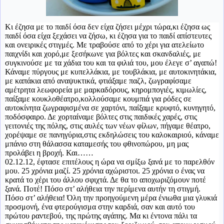
Κι έζησα με το παιδί όσα δεν είχα ζήσει μέχρι τώρα,κι έζησα ως
παιδί όσα είχα ξεχάσει να ζήσω, κι έζησα για το παιδί απίστευτες
και ονειρικές στιγμές. Με τραβούσε από το χέρι για ατελείωτο
παιχνίδι και χορό,με ξεσήκωνε για βόλτες και σκανδαλιές, με
συγκινούσε με τα χάδια του και τα φιλιά του, μου έλεγε σ’ αγαπώ!
Κάναμε πύργους με κυπελλάκια, με τουβλάκια, με αυτοκινητάκια,
με καπάκια από αναψυκτικά, φτιάξαμε παζλ, ζωγραφίσαμε
αμέτρητα λεωφορεία με μαρκαδόρους, κηρομπογιές, κιμωλίες,
παίξαμε κουκλοθέατρο,κολλούσαμε κουμπιά για ρόδες σε
αυτοκίνητα ζωγραφισμένα σε χαρτόνι, παίξαμε κρυφτό, κυνηγητό,
ποδόσφαιρο. Δε χορταίναμε βόλτες στις παιδικές χαρές, στις
γειτονιές της πόλης, στις αυλές των νέων φίλων, πήγαμε θέατρο,
χορέψαμε σε πανηγύρια,στις εκδηλώσεις του καλοκαιριού, κάναμε
μπάνιο στη θάλασσα καταμεσής του φθινοπώρου, μη μας
προλάβει η βροχή. Και……
02.12.12, έφτασε επιτέλους η ώρα να σμίξω ξανά με το παρελθόν
μου. 25 χρόνια μαζί. 25 χρόνια αχώριστοι. 25 χρόνια ο ένας να
κρατά το χέρι του άλλου σφιχτά. Δε θα το αποχωριζόμουν ποτέ
ξανά. Ποτέ! Πόσο στ’ αλήθεια την περίμενα αυτήν τη στιγμή.
Πόσο στ’ αλήθεια! Όλη την προηγούμενη μέρα ένιωθα μια γλυκιά
προσμονή, ένα φτερούγισμα στην καρδιά, σαν και αυτό του
πρώτου ραντεβού, της πρώτης αγάπης. Μα κι έντονα πάλι τα