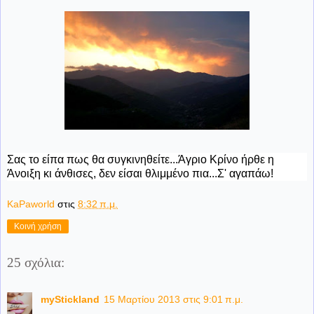
Σας το είπα πως θα συγκινηθείτε...Άγριο Κρίνο ήρθε η
Άνοιξη κι άνθισες, δεν είσαι θλιμμένο πια...Σ' αγαπάω!
KaPaworld
στις
8:32 π.μ.
Κοινή χρήση
25 σχόλια:
myStickland
15 Μαρτίου 2013 στις 9:01 π.μ.