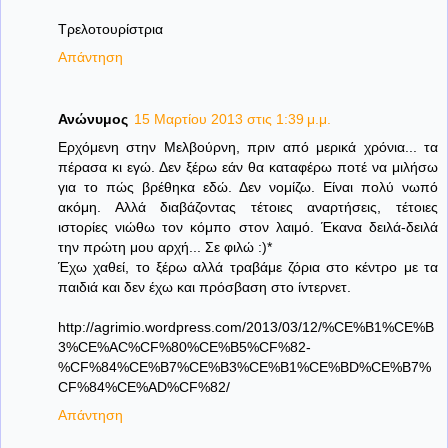
Τρελοτουρίστρια
Απάντηση
Ανώνυμος
15 Μαρτίου 2013 στις 1:39 μ.μ.
Ερχόμενη στην Μελβούρνη, πριν από μερικά χρόνια... τα
πέρασα κι εγώ. Δεν ξέρω εάν θα καταφέρω ποτέ να μιλήσω
για το πώς βρέθηκα εδώ. Δεν νομίζω. Είναι πολύ νωπό
ακόμη. Αλλά διαβάζοντας τέτοιες αναρτήσεις, τέτοιες
ιστορίες νιώθω τον κόμπο στον λαιμό. Έκανα δειλά-δειλά
την πρώτη μου αρχή... Σε φιλώ :)*
Έχω χαθεί, το ξέρω αλλά τραβάμε ζόρια στο κέντρο με τα
παιδιά και δεν έχω και πρόσβαση στο ίντερνετ.
http://agrimio.wordpress.com/2013/03/12/%CE%B1%CE%B
3%CE%AC%CF%80%CE%B5%CF%82-
%CF%84%CE%B7%CE%B3%CE%B1%CE%BD%CE%B7%
CF%84%CE%AD%CF%82/
Απάντηση