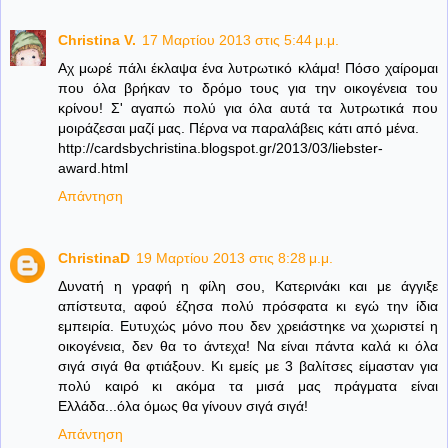
Christina V.
17 Μαρτίου 2013 στις 5:44 μ.μ.
Αχ μωρέ πάλι έκλαψα ένα λυτρωτικό κλάμα! Πόσο χαίρομαι
που όλα βρήκαν το δρόμο τους για την οικογένεια του
κρίνου! Σ' αγαπώ πολύ για όλα αυτά τα λυτρωτικά που
μοιράζεσαι μαζί μας. Πέρνα να παραλάβεις κάτι από μένα.
http://cardsbychristina.blogspot.gr/2013/03/liebster-
award.html
Απάντηση
ChristinaD
19 Μαρτίου 2013 στις 8:28 μ.μ.
Δυνατή η γραφή η φίλη σου, Κατερινάκι και με άγγιξε
απίστευτα, αφού έζησα πολύ πρόσφατα κι εγώ την ίδια
εμπειρία. Ευτυχώς μόνο που δεν χρειάστηκε να χωριστεί η
οικογένεια, δεν θα το άντεχα! Να είναι πάντα καλά κι όλα
σιγά σιγά θα φτιάξουν. Κι εμείς με 3 βαλίτσες είμασταν για
πολύ καιρό κι ακόμα τα μισά μας πράγματα είναι
Ελλάδα...όλα όμως θα γίνουν σιγά σιγά!
Απάντηση