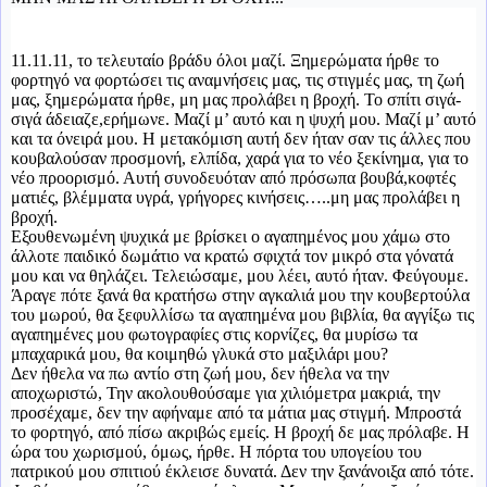
11.11.11, το τελευταίο βράδυ όλοι μαζί. Ξημερώματα ήρθε το
φορτηγό να φορτώσει τις αναμνήσεις μας, τις στιγμές μας, τη ζωή
μας, ξημερώματα ήρθε, μη μας προλάβει η βροχή. Το σπίτι σιγά-
σιγά άδειαζε,ερήμωνε. Μαζί μ’ αυτό και η ψυχή μου. Μαζί μ’ αυτό
και τα όνειρά μου. Η μετακόμιση αυτή δεν ήταν σαν τις άλλες που
κουβαλούσαν προσμονή, ελπίδα, χαρά για το νέο ξεκίνημα, για το
νέο προορισμό. Αυτή συνοδευόταν από πρόσωπα βουβά,κοφτές
ματιές, βλέμματα υγρά, γρήγορες κινήσεις…..μη μας προλάβει η
βροχή.
Εξουθενωμένη ψυχικά με βρίσκει ο αγαπημένος μου χάμω στο
άλλοτε παιδικό δωμάτιο να κρατώ σφιχτά τον μικρό στα γόνατά
μου και να θηλάζει. Τελειώσαμε, μου λέει, αυτό ήταν. Φεύγουμε.
Άραγε πότε ξανά θα κρατήσω στην αγκαλιά μου την κουβερτούλα
του μωρού, θα ξεφυλλίσω τα αγαπημένα μου βιβλία, θα αγγίξω τις
αγαπημένες μου φωτογραφίες στις κορνίζες, θα μυρίσω τα
μπαχαρικά μου, θα κοιμηθώ γλυκά στο μαξιλάρι μου?
Δεν ήθελα να πω αντίο στη ζωή μου, δεν ήθελα να την
αποχωριστώ, Την ακολουθούσαμε για χιλιόμετρα μακριά, την
προσέχαμε, δεν την αφήναμε από τα μάτια μας στιγμή. Μπροστά
το φορτηγό, από πίσω ακριβώς εμείς. Η βροχή δε μας πρόλαβε. Η
ώρα του χωρισμού, όμως, ήρθε. Η πόρτα του υπογείου του
πατρικού μου σπιτιού έκλεισε δυνατά. Δεν την ξανάνοιξα από τότε.