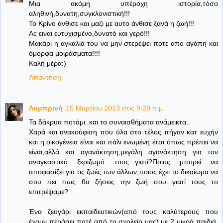
Μια ακόμη υπέροχη ιστορία,τόσο
αληθινή,δυνατη,συγκλονιστική!!!
Το Κρίνο άνθισε και μαζι με αυτο άνθισε ξανά η ζωή!!!
Ας ειναι ευτυχισμένο,δυνατό και γερό!!!
Μακάρι η αγκαλιά του να μην στερέψει ποτέ απο αγάπη και
όμορφα μοιράσματα!!!!
Καλή μέρα:)
Απάντηση
Λαμπρινή
15 Μαρτίου 2013 στις 9:29 π.μ.
Τα δάκρυα ποτάμι..και τα συναισθήματα ανάμεικτα..
Χαρά και ανακούφιση που όλα στο τέλος πήγαν κατ ευχήν
και η οικογένεια είναι και πάλι ενωμένη έτσι όπως πρέπει να
είναι,αλλά και αγανάκτηση,μεγάλη αγανάκτηση για τον
αναγκαστικό ξεριζωμό τους...γιατί?Ποιος μπορεί να
αποφασίζει για τις ζωές των άλλων,ποιος έχει το δικαίωμα να
σου πει πως θα ζήσεις την ζωή σου...γιατί τους το
επιτρέψαμε?
Ένα ζευγάρι εκπαιδευτικών(από τους καλύτερους που
έχουν περάσει ποτέ από το σχολείο μας),με 2 μικρά παιδιά,