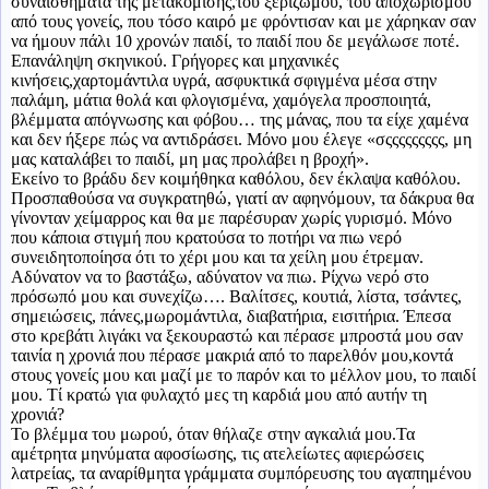
συναισθήματα της μετακόμισης,του ξεριζωμού, του αποχωρισμού
από τους γονείς, που τόσο καιρό με φρόντισαν και με χάρηκαν σαν
να ήμουν πάλι 10 χρονών παιδί, το παιδί που δε μεγάλωσε ποτέ.
Επανάληψη σκηνικού. Γρήγορες και μηχανικές
κινήσεις,χαρτομάντιλα υγρά, ασφυκτικά σφιγμένα μέσα στην
παλάμη, μάτια θολά και φλογισμένα, χαμόγελα προσποιητά,
βλέμματα απόγνωσης και φόβου… της μάνας, που τα είχε χαμένα
και δεν ήξερε πώς να αντιδράσει. Μόνο μου έλεγε «σςςςςςςςςς, μη
μας καταλάβει το παιδί, μη μας προλάβει η βροχή».
Εκείνο το βράδυ δεν κοιμήθηκα καθόλου, δεν έκλαψα καθόλου.
Προσπαθούσα να συγκρατηθώ, γιατί αν αφηνόμουν, τα δάκρυα θα
γίνονταν χείμαρρος και θα με παρέσυραν χωρίς γυρισμό. Μόνο
που κάποια στιγμή που κρατούσα το ποτήρι να πιω νερό
συνειδητοποίησα ότι το χέρι μου και τα χείλη μου έτρεμαν.
Αδύνατον να το βαστάξω, αδύνατον να πιω. Ρίχνω νερό στο
πρόσωπό μου και συνεχίζω…. Βαλίτσες, κουτιά, λίστα, τσάντες,
σημειώσεις, πάνες,μωρομάντιλα, διαβατήρια, εισιτήρια. Έπεσα
στο κρεβάτι λιγάκι να ξεκουραστώ και πέρασε μπροστά μου σαν
ταινία η χρονιά που πέρασε μακριά από το παρελθόν μου,κοντά
στους γονείς μου και μαζί με το παρόν και το μέλλον μου, το παιδί
μου. Τί κρατώ για φυλαχτό μες τη καρδιά μου από αυτήν τη
χρονιά?
Το βλέμμα του μωρού, όταν θήλαζε στην αγκαλιά μου.Τα
αμέτρητα μηνύματα αφοσίωσης, τις ατελείωτες αφιερώσεις
λατρείας, τα αναρίθμητα γράμματα συμπόρευσης του αγαπημένου