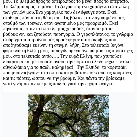
μου. Το βλέμμα προς το άπειρο,προς το μέγα, προς το υπέρτατο.
Το βλέμμα προς τη μάνα. Το ζωγραφισμένο χαμόγελο στα χείλη
των γονιών μου.Ένα χαμόγελο που δεν έφευγε ποτέ. Εκεί,
σταθερό, πάντα στη θέση του. Τις βόλτες στον αγαπημένο μας
σταθμό των τρένων, στον αγαπημένο μας προορισμό. Εκεί
πηγαίναμε, όταν το σπίτι δε μας χωρούσε, όταν τα μάτια
βούρκωναν και ζητούσαν παρηγοριά. Ο γεροπλάτανος, το γνώριμο
σφύριγμα του τραίνου μάς προσέφεραν αυτό ακριβώς που
αποζητούσαμε εκείνην τη στιγμή, λήθη. Στο τελευταίο βαγόνι
φόρτωνα τη θλίψη μου, τα παγιδευμένα όνειρά μου, τις προσευχές
μου, στο τελευταίο αντίο….. Την κυρά Ελένη, που χτυπούσε
διακριτικά και με τόοοση αγάπη την πόρτα κι έλεγε «έχω φρέσκα
αβγουλάκια για το παιδί, καλημέρα!» Την Ελπίδα, το κοριτσάκι
που μπαινοέβγαινε στο σπίτι και κρυβόταν πίσω από τις κουρτίνες
και τις πόρτες, ώσπου να την βρούμε. Και πάντα την βρίσκαμε,
γιατί γινόμασταν κι εμείς παιδιά, γιατί την είχαμε ανάγκη.