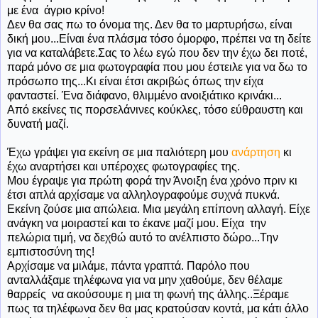
με ένα άγριο κρίνο!
Δεν θα σας πω το όνομα της. Δεν θα το μαρτυρήσω, είναι
δική μου...Είναι ένα πλάσμα τόσο όμορφο, πρέπει να τη δείτε
για να καταλάβετε.Σας το λέω εγώ που δεν την έχω δει ποτέ,
παρά μόνο σε μια φωτογραφία που μου έστειλε για να δω το
πρόσωπο της...Κι είναι έτσι ακριβώς όπως την είχα
φανταστεί. Ένα διάφανο, θλιμμένο ανοιξιάτικο κρινάκι...
Από εκείνες τις πορσελάνινες κούκλες, τόσο εύθραυστη και
δυνατή μαζί.
Έχω γράψει για εκείνη σε μια παλιότερη μου
ανάρτηση
κι
έχω αναρτήσει και υπέροχες φωτογραφίες της.
Μου έγραψε για πρώτη φορά την Άνοιξη ένα χρόνο πριν κι
έτσι απλά αρχίσαμε να αλληλογραφούμε συχνά πυκνά.
Εκείνη ζούσε μια απώλεια. Μια μεγάλη επίπονη αλλαγή. Είχε
ανάγκη να μοιραστεί και το έκανε μαζί μου. Είχα την
πελώρια τιμή, να δεχθώ αυτό το ανέλπιστο δώρο...Την
εμπιστοσύνη της!
Αρχίσαμε να μιλάμε, πάντα γραπτά. Παρόλο που
ανταλλάξαμε τηλέφωνα για να μην χαθούμε, δεν θέλαμε
θαρρείς να ακούσουμε η μια τη φωνή της άλλης..Ξέραμε
πως τα τηλέφωνα δεν θα μας κρατούσαν κοντά, μα κάτι άλλο