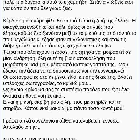
πολύ πιο δυνατό κι αυτό το είχαμε ήδη. Σπάνια νιώθεις έτσι
για κάποιον που δεν γνωρίζεις.
Κέρδισα μια ακόμη φίλη θησαυρό.Τώρα η ζωή της άλλαξε. Η
οικογένεια ενώθηκε και πάλι, όμως οι στιγμές που
έζησε, καθώς ξεριζωνόταν μαζί με το μικρό της από τον τόπο
που μεγάλωσε κι έζησε ήταν συγκλονιστικές και όταν τις
διάβαζα έκλαιγα έτσι όπως είχα χρόνια να κλάψω.
Τώρα που όλα έχουν περάσει της ζήτησα να μοιραστεί σε
μιαν ανάρτηση, όλη αυτή τη βίαιη αποκόλληση που
μοιράστηκε μαζί μου, μέσα από κάποια γραπτά της...Μου
έδωσε την άδεια να τα δημοσιεύσω και την ευγνωμονώ.
Οι φωτογραφίες στο κείμενο, είναι επίσης δικές της. Βγάζει
υπέροχες φωτογραφίες, το κρινιώ μου...
Ως Αγριο Κρίνο θα σας τη συστήσω παρόλο που έχει ένα
όνομα απίθανα γοητευτικό...
Είναι η μικρή, ακριβή μου φίλη...που με στηρίζει και τη
στηρίζω. Κάπου εκεί μακριά, μα πάντα τόσο κοντά μου!
Γράφει απλά συγκλονιστικά!Θα καταλάβετε τι εννοώ...
Απολαύστε την...
ΜΗΝ ΜΑΣ ΠΡΟΛΑΒΕΙ Η ΒΡΟΧΗ...