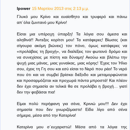
lpower
15 Μαρτίου 2013 στις 2:13 μ.μ.
Γλυκό μου Κρίνο και ευαίσθητο και τρυφερό και πάνω
απ΄όλα ζωντανό μου Κρίνο!
Είσαι μια υπέροχη ύπαρξη! Τα λόγια σου άμεσα και
αληθινά!! Άντεξες κορίτσι μου! Τα κατάφερες! Βίωσες (και
σίγουρα ακόμη βιώνεις) τον πόνο, όμως κατάφερες να
«προλάβεις τη βροχή», να διαλέξεις τον φωτεινό δρόμο και
να συνεχίσεις με πίστη και δύναμη! Ακούω και βλέπω την
ψυχή μιας μάνας, μιας γυναίκας, μιας κόρης! Έχεις τον Ήλιο
σου, έχεις τη Γη σου και εσύ είσαι το Νερό που ρέει! Το νερό
που ότι και να συμβεί βρίσκει διέξοδο και μεταμορφώνεται
και προσαρμόζεται και προχωρά πάντα μπροστά! Και πλέον
δεν έχει σημασία αν τελικά θα σε προλάβει η βροχή… γιατί
δεν την φοβάσαι πια!
Είμαι πολύ περήφανη για σένα, Κρινιώ μου!!! Δεν έχει
σημασία που δεν γνωριζόμαστε! Είδα λίγο από σένα
σήμερα, μέσα από την Κατερίνα!
Κατερίνα μου σ΄ευχαριστώ! Μέσα από τα λόγια της