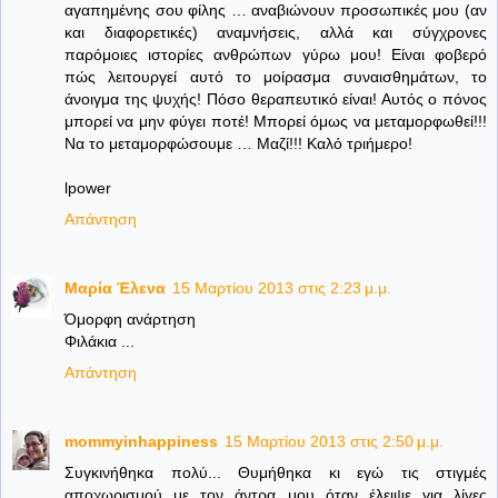
αγαπημένης σου φίλης … αναβιώνουν προσωπικές μου (αν
και διαφορετικές) αναμνήσεις, αλλά και σύγχρονες
παρόμοιες ιστορίες ανθρώπων γύρω μου! Είναι φοβερό
πώς λειτουργεί αυτό το μοίρασμα συναισθημάτων, το
άνοιγμα της ψυχής! Πόσο θεραπευτικό είναι! Αυτός ο πόνος
μπορεί να μην φύγει ποτέ! Μπορεί όμως να μεταμορφωθεί!!!
Να το μεταμορφώσουμε … Μαζί!!! Καλό τριήμερο!
lpower
Απάντηση
Μαρία Έλενα
15 Μαρτίου 2013 στις 2:23 μ.μ.
Όμορφη ανάρτηση
Φιλάκια ...
Απάντηση
mommyinhappiness
15 Μαρτίου 2013 στις 2:50 μ.μ.
Συγκινήθηκα πολύ... Θυμήθηκα κι εγώ τις στιγμές
αποχωρισμού με τον άντρα μου όταν έλειψε για λίγες