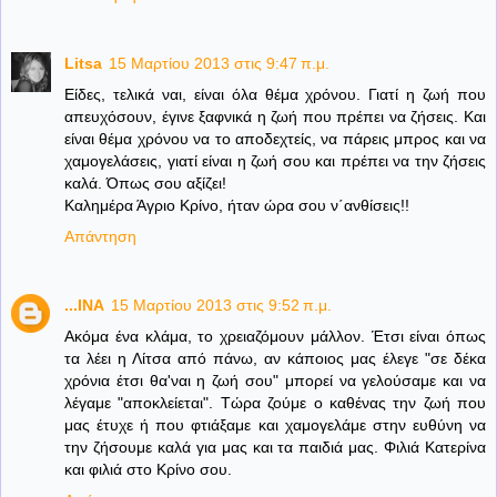
Litsa
15 Μαρτίου 2013 στις 9:47 π.μ.
Είδες, τελικά ναι, είναι όλα θέμα χρόνου. Γιατί η ζωή που
απευχόσουν, έγινε ξαφνικά η ζωή που πρέπει να ζήσεις. Και
είναι θέμα χρόνου να το αποδεχτείς, να πάρεις μπρος και να
χαμογελάσεις, γιατί είναι η ζωή σου και πρέπει να την ζήσεις
καλά. Όπως σου αξίζει!
Καλημέρα Άγριο Κρίνο, ήταν ώρα σου ν΄ανθίσεις!!
Απάντηση
...INA
15 Μαρτίου 2013 στις 9:52 π.μ.
Ακόμα ένα κλάμα, το χρειαζόμουν μάλλον. Έτσι είναι όπως
τα λέει η Λίτσα από πάνω, αν κάποιος μας έλεγε "σε δέκα
χρόνια έτσι θα'ναι η ζωή σου" μπορεί να γελούσαμε και να
λέγαμε "αποκλείεται". Τώρα ζούμε ο καθένας την ζωή που
μας έτυχε ή που φτιάξαμε και χαμογελάμε στην ευθύνη να
την ζήσουμε καλά για μας και τα παιδιά μας. Φιλιά Κατερίνα
και φιλιά στο Κρίνο σου.