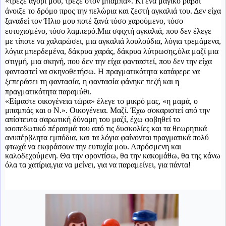
«τρέξε αγόρι μου, τρέξε στον μπαμπά». Κι ένα μαγικό ραβδί
άνοιξε το δρόμο προς την πελώρια και ζεστή αγκαλιά του. Δεν είχα
ξαναδεί τον Ήλιο μου ποτέ ξανά τόσο χαρούμενο, τόσο
ευτυχισμένο, τόσο λαμπερό.Μια σφιχτή αγκαλιά, που δεν έλεγε
με τίποτε να χαλαρώσει, μια αγκαλιά λουλούδια, λόγια τρεμάμενα,
λόγια μπερδεμένα, δάκρυα χαράς, δάκρυα λύτρωσης,όλα μαζί μια
στιγμή, μια σκηνή, που δεν την είχα φανταστεί, που δεν την είχα
φανταστεί να σκηνοθετήσω. Η πραγματικότητα κατάφερε να
ξεπεράσει τη φαντασία, η φαντασία φάνηκε πεζή και η
πραγματικότητα παραμύθι.
«Είμαστε οικογένεια τώρα» έλεγε το μικρό μας, «η μαμά, ο
μπαμπάς και ο Ν.». Οικογένεια. Μαζί. Έχω σοκαριστεί από την
απίστευτα σαρωτική δύναμη του μαζί, έχω φοβηθεί το
ισοπεδωτικό πέρασμά του από τις δυσκολίες και τα θεωρητικά
ανυπέρβλητα εμπόδια, και τα λόγια φαίνονται πραγματικά πολύ
φτωχά να εκφράσουν την ευτυχία μου. Απρόσμενη και
καλοδεχούμενη. Θα την φροντίσω, θα την κακομάθω, θα της κάνω
όλα τα χατίρια,για να μείνει, για να παραμείνει, για πάντα!