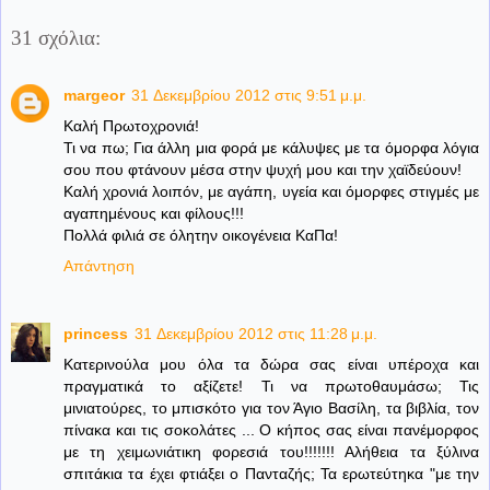
31 σχόλια:
margeor
31 Δεκεμβρίου 2012 στις 9:51 μ.μ.
Καλή Πρωτοχρονιά!
Τι να πω; Για άλλη μια φορά με κάλυψες με τα όμορφα λόγια
σου που φτάνουν μέσα στην ψυχή μου και την χαϊδεύουν!
Καλή χρονιά λοιπόν, με αγάπη, υγεία και όμορφες στιγμές με
αγαπημένους και φίλους!!!
Πολλά φιλιά σε όλητην οικογένεια ΚαΠα!
Απάντηση
princess
31 Δεκεμβρίου 2012 στις 11:28 μ.μ.
Κατερινούλα μου όλα τα δώρα σας είναι υπέροχα και
πραγματικά το αξίζετε! Τι να πρωτοθαυμάσω; Τις
μινιατούρες, το μπισκότο για τον Άγιο Βασίλη, τα βιβλία, τον
πίνακα και τις σοκολάτες ... Ο κήπος σας είναι πανέμορφος
με τη χειμωνιάτικη φορεσιά του!!!!!!! Αλήθεια τα ξύλινα
σπιτάκια τα έχει φτιάξει ο Πανταζής; Τα ερωτεύτηκα "με την