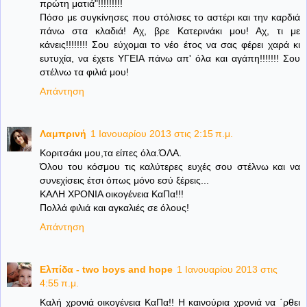
πρώτη ματιά"!!!!!!!!!
Πόσο με συγκίνησες που στόλισες το αστέρι και την καρδιά
πάνω στα κλαδιά! Αχ, βρε Κατερινάκι μου! Αχ, τι με
κάνεις!!!!!!!! Σου εύχομαι το νέο έτος να σας φέρει χαρά κι
ευτυχία, να έχετε ΥΓΕΙΑ πάνω απ' όλα και αγάπη!!!!!!! Σου
στέλνω τα φιλιά μου!
Απάντηση
Λαμπρινή
1 Ιανουαρίου 2013 στις 2:15 π.μ.
Κοριτσάκι μου,τα είπες όλα.ΌΛΑ.
Όλου του κόσμου τις καλύτερες ευχές σου στέλνω και να
συνεχίσεις έτσι όπως μόνο εσύ ξέρεις...
ΚΑΛΗ ΧΡΟΝΙΑ οικογένεια ΚαΠα!!!
Πολλά φιλιά και αγκαλιές σε όλους!
Απάντηση
Ελπίδα - two boys and hope
1 Ιανουαρίου 2013 στις
4:55 π.μ.
Καλή χρονιά οικογένεια ΚαΠα!! Η καινούρια χρονιά να ΄ρθει