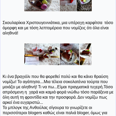
Σκουλαρίκια Χριστουγεννιάτικα, μια υπέροχη καρφίτσα τόσο
όμορφη και με τόση λεπτομέρεια που νομίζεις ότι όλα είναι
αληθινά!
Κι ένα βραχιόλι που θα φορεθεί πολύ και θα κάνει θραύση
νομίζω! Το αγάπησα....Μια τέλεια σοκολατένια τούρτα που
μοιάζει με αληθινή! Τι να πω...Είμαι πραγματικά τυχερή.Τόσο
απρόσμενη η χαρά και καμιά φορά νιώθω τόσο παράξενα με
όλη αυτή τη φροντίδα και την προσφορά. Δεν νομίζω πως
αρκεί ένα ευχαριστώ...
Το μπλογκ της Ανθούλας σίγουρα το γνωρίζετε οι
περισσότεροι blogers καθώς είναι παλιά bloger, όμως για