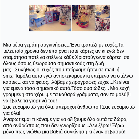
Μια μέρα γεμάτη συγκινήσεις...Ένα τραπέζι με ευχές.Τα
τελευταία χρόνια δεν έπαιρνα ποτέ κάρτες αν κι εγώ δεν
σταμάτησα ποτέ να στέλνω κάθε Χριστούγεννα κάρτες σε
όλους όσους θεωρούσα σημαντικούς στη ζωή
μας...Συνήθως οι ευχές που παίρναμε ήταν σε mail ή
sms.Παρόλα αυτά εγώ αντιστεκόμουν κι επέμενα να στέλνω
κάρτες...και να φέτος...λάβαμε χειρόγραφες ευχές...Κι είναι
για εμένα τόσο σημαντικό αυτό.Τόσο ουσιώδες... Μια ευχή
γραμμένη στο χέρι...με τα καθαρά γράμματα, σαν το μολύβι
να έβαλε τα γιορτινά του!
Σας ευχαριστώ για όλα, υπέροχοι άνθρωποι! Σας ευχαριστώ
για όλα!
Αναρωτιέμαι τι κάναμε για να αξίζουμε όλα αυτά τα δώρα,
από ανθρώπους που δεν γνωρίζουμε...Δεν ξέρω! Ξέρω
μόνο πως νιώθω μια βαθιά συγκίνηση κι έναν σεβασμό!