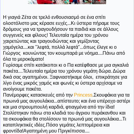
Η γιαγιά Ζέτα σε τρελό ενθουσιασμό σε ένα σπίτι
ολοστόλιστο μας κέρασε ευχές...Κι ύστερα πήραμε τους
δρόμους για να τραγουδήσουν τα παιδιά και σε άλλους
συγγενείς και φίλους! Τελευταία ημέρα του χρόνου
χαιρετώντας και τραγουδώντας και γεμίζοντας
χαμόγελα....και "λεφτά, πολλά λεφτά"...όπως έλεγε κι ο
Γιώργος κουνώντας τον κουμπαρά με νόημα....Πάνω από
όλα το μεροκάματο!
Γυρίσαμε σπίτι κατάκοποι κι ο Πα κατέφθασε με μια αγκαλιά
πακέτα....Τελευταία ημέρα του χρόνου γεμάτη δώρα. Δώρα
δικά σας αγαπημένοι. Ξαφνιαστήκαμε όλοι, επικράτησε για
λίγο ένας μικρός χαμός και φωνές κι ύστερα αρχίσαμε να
ανοίγουμε πακέτα.
Πανέμορφες κατασκευές από την
Princess
.Σκουφάκια για τα
πρωινά μας αυγουλάκια...απίστευτο; και ένα υπέροχο αστέρι
και μια στρουμπουλή καρδιά, φτιαγμένα από την ίδια!
Στολίστηκαν πάνω στα κλαδιά του άγριου πυράκανθου και
τα σκουφάκια θα στολίσουν τα πρωινά μας αυγουλάκια...Τι
καταπληκτικές ιδέες.Πόσο γεμάτες λεπτομέρεια και
φροντίδα!Αγαπημένη μου Πριγκίπισσα....