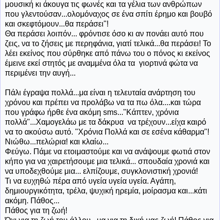
μουσική κι άκουγα τις φωνές και τα γέλια των ανθρώπων
που γλεντούσαν...ολομόναχος σε ένα σπίτι έρημο και βουβό
και σκεφτόμουν...θα περάσει"!
Θα περάσει λοιπόν... φρόντισε όσο κι αν πονάει αυτό που
ζεις, να το ζήσεις με περηφάνια, γιατί τελικά...θα περάσει! Το
λέει εκείνος που σύρθηκε από πάνω του ο πόνος κι εκείνος
έμεινε εκεί στητός με αναμμένα όλα τα γιορτινά φώτα να
περιμένει την αυγή...
Πάλι έγραψα πολλά...μα είναι η τελευταία ανάρτηση του
χρόνου και πρέπει να προλάβω να τα πω όλα....και τώρα
που γράφω ήρθε ένα ακόμη sms..."Κάπτεν, χρόνια
πολλά"...Χαμογελάω με τα δάκρυα να τρέχουν...είχα καιρό
να το ακούσω αυτό. "Χρόνια Πολλά και σε εσένα κάθαρμα"!
Νιώθω...πελώρια! και κλαίω...
Φεύγω. Πάμε να ετοιμαστούμε και να ανάψουμε φωτιά στον
κήπο για να χαιρετήσουμε μια τελικά... σπουδαία χρονιά και
να υποδεχθούμε μια... ελπίζουμε, συγκλονιστική χρονιά!
Τι να ευχηθώ πέρα από υγεία υγεία υγεία. Αγάπη,
δημιουργικότητα, τρέλα, ψυχική ηρεμία, μοίρασμα και...κάτι
ακόμη. Πάθος...
Πάθος για τη ζωή!