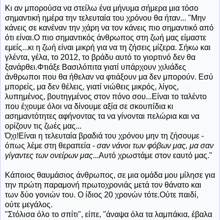
Κι αν μπορούσα να στείλω ένα μήνυμα σήμερα μια τόσο
σημαντική ημέρα την τελευταία του χρόνου θα ήταν... "Μην
κάνεις σε κανέναν την χάρη να τον κάνεις πιο σημαντικό από
ότι είναι.Ο πιο σημαντικός άνθρωπος στη ζωή μας είμαστε
εμείς...κι η ζωή είναι μικρή για να τη ζήσεις μίζερα. Σήκω και
γλέντα, γέλα, το 2012, το βράδυ αυτό το γιορτινό δεν θα
ξανάρθει.Φτιάξε Βασιλόπιτα γιατί υπάρχουν χιλιάδες
άνθρωποι που θα ήθελαν να φτιάξουν μα δεν μπορούν. Εσύ
μπορείς, μα δεν θέλεις, γιατί νιώθεις μικρός, λίγος,
λυπημένος, βουτηγμένος στον πόνο σου...Είναι το ταλέντο
που έχουμε όλοι να δίνουμε αξία σε σκουπίδια κι
ασημαντότητες αφήνοντας τα να γίνονται πελώρια και να
ορίζουν τις ζωές μας...
Όχι!Είναι η τελευταία βραδιά του χρόνου μην τη ζήσουμε -
όπως λέμε στη θεραπεία -
σαν
νάνοι των φόβων μας, μα σαν
γίγαντες
των ονείρων μας
...Αυτό χρωστάμε στον εαυτό μας."
Κάποιος θαυμάσιος άνθρωπος, σε μια ομάδα μου μίλησε για
την πρώτη παραμονή πρωτοχρονιάς μετά τον θάνατο και
των δύο γονιών του. Ο ίδιος 20 χρονών τότε.Ούτε παιδί,
ούτε μεγάλος.
"Στόλισα όλο το σπίτι", είπε, "άναψα όλα τα λαμπάκια, έβαλα