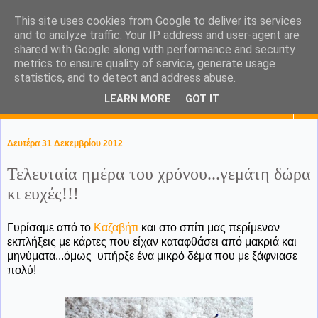
This site uses cookies from Google to deliver its services
KaPa. Me without you...tea
and to analyze traffic. Your IP address and user-agent are
shared with Google along with performance and security
without a biscuit!
metrics to ensure quality of service, generate usage
statistics, and to detect and address abuse.
LEARN MORE
GOT IT
▼
Δευτέρα 31 Δεκεμβρίου 2012
Τελευταία ημέρα του χρόνου...γεμάτη δώρα
κι ευχές!!!
Γυρίσαμε από το
Καζαβήτι
και στο σπίτι μας περίμεναν
εκπλήξεις με κάρτες που είχαν καταφθάσει από μακριά και
μηνύματα...όμως υπήρξε ένα μικρό δέμα που με ξάφνιασε
πολύ!