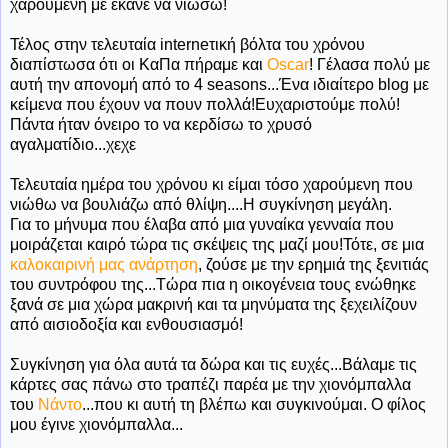
χαρούμενη με έκανε να νιώσω!
Τέλος στην τελευταία interneτική βόλτα του χρόνου
διαπίστωσα ότι οι ΚαΠα πήραμε και
Oscar
! Γέλασα πολύ με
αυτή την απονομή από το 4 seasons...Ένα ιδιαίτερο blog με
κείμενα που έχουν να πουν πολλά!Ευχαριστούμε πολύ!
Πάντα ήταν όνειρο το να κερδίσω το χρυσό
αγαλματίδιο...χεχε
Τελευταία ημέρα του χρόνου κι είμαι τόσο χαρούμενη που
νιώθω να βουλιάζω από θλίψη....Η συγκίνηση μεγάλη.
Για το μήνυμα που έλαβα από μια γυναίκα γενναία που
μοιράζεται καιρό τώρα τις σκέψεις της μαζί μου!Τότε, σε μια
καλοκαιρινή μας ανάρτηση
, ζούσε με την ερημιά της ξενιτιάς
του συντρόφου της...Τώρα πια η οικογένεια τους ενώθηκε
ξανά σε μια χώρα μακρινή και τα μηνύματα της ξεχειλίζουν
από αισιοδοξία και ενθουσιασμό!
Συγκίνηση για όλα αυτά τα δώρα και τις ευχές...Βάλαμε τις
κάρτες σας πάνω στο τραπέζι παρέα με την χιονόμπαλλα
του
Νάντο
...που κι αυτή τη βλέπω και συγκινούμαι. Ο φίλος
μου έγινε χιονόμπαλλα...