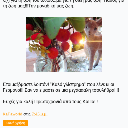
Όχι για τη ζωή του άλλου...μα για τη δική μας ζωή! Πάθος για
τη ζωή μας!!!Την μοναδική μας ζωή.
Ετοιμαζόμαστε λοιπόν! "Καλό γλίστρημα" που λένε κι οι
Γερμανοί!! Σαν να είμαστε σε μια μεγάαααλη τσουλήθρα!!!!
Ευχές για καλή Πρωτοχρονιά από τους ΚαΠα!!!
KaPaworld
στις
7:45 μ.μ.
Κοινή χρήση